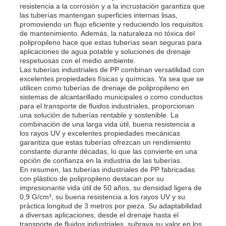
resistencia a la corrosión y a la incrustación garantiza que
las tuberías mantengan superficies internas lisas,
Tuberías de PP
promoviendo un flujo eficiente y reduciendo los requisitos
de mantenimiento. Además, la naturaleza no tóxica del
polipropileno hace que estas tuberías sean seguras para
aplicaciones de agua potable y soluciones de drenaje
Accesorios para tuberías de polipropileno
respetuosas con el medio ambiente.
Las tuberías industriales de PP combinan versatilidad con
excelentes propiedades físicas y químicas. Ya sea que se
utilicen como tuberías de drenaje de polipropileno en
sistemas de alcantarillado municipales o como conductos
para el transporte de fluidos industriales, proporcionan
una solución de tuberías rentable y sostenible. La
combinación de una larga vida útil, buena resistencia a
los rayos UV y excelentes propiedades mecánicas
garantiza que estas tuberías ofrezcan un rendimiento
constante durante décadas, lo que las convierte en una
opción de confianza en la industria de las tuberías.
En resumen, las tuberías industriales de PP fabricadas
con plástico de polipropileno destacan por su
impresionante vida útil de 50 años, su densidad ligera de
0,9 G/cm³, su buena resistencia a los rayos UV y su
práctica longitud de 3 metros por pieza. Su adaptabilidad
a diversas aplicaciones, desde el drenaje hasta el
transporte de fluidos industriales, subraya su valor en los