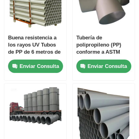
Buena resistencia a
Tubería de
los rayos UV Tubos
polipropileno (PP)
de PP de 6 metros de
conforme a ASTM
longitud estándar
F2389, diseñada para
Enviar Consulta
Enviar Consulta
Alta resistencia a los
sistemas de fluidos
ácidos Resistencia
industriales y manejo
química Durable y
de productos
para aplicaciones
químicos
industriales