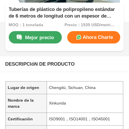
Tuberías de plástico de polipropileno estándar
de 6 metros de longitud con un espesor de
pared de 3 a 5,5 mm, adecuadas para sistemas
MOQ：1 tonelada
Precio：1535 USD/metric ton (current price)
de suministro de agua y fontanería
Ahora Charle
Mejor precio
DESCRIPCIóN DE PRODUCTO
Lugar de origen
Chengdú, Sichuan, China
Nombre de la
Xinkunda
marca
Certificación
ISO9001，ISO14001，ISO45001