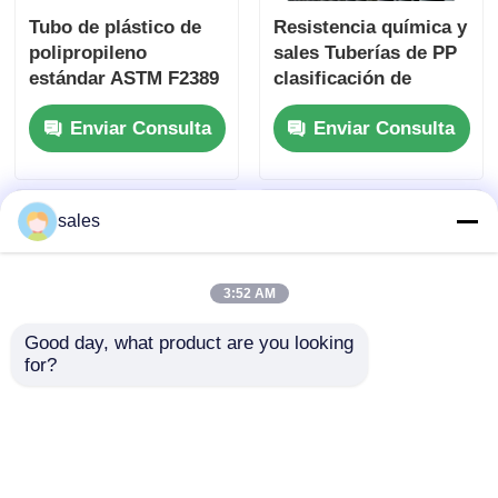
Tubo de plástico de
Resistencia química y
polipropileno
sales Tuberías de PP
estándar ASTM F2389
clasificación de
de 6 metros de
presión PN12.5
Enviar Consulta
Enviar Consulta
longitud diseñado
temperatura Celsius
para una instalación
diseñadas para
fácil y una
tuberías industriales
durabilidad a largo
sales
plazo
3:52 AM
Good day, what product are you looking 
for?
Método de instalación
Resistencia química y
subterránea de
sales Tuberías de PP
tuberías de plástico
de 6 metros de
de polipropileno
longitud estándar