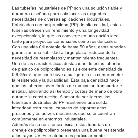
Las tuberías industriales de PP son una solución fiable y
duradera diseñada para satisfacer las exigentes
Visita a la fábrica
necesidades de diversas aplicaciones industriales.
Fabricadas con polipropileno (PP) de alta calidad, estas
tuberías ofrecen un rendimiento y una longevidad
excepcionales, lo que las convierte en una opción ideal
Control de Calidad
tanto para proyectos comerciales como residenciales.
Con una vida útil notable de hasta 50 años, estas tuberías
garantizan una fiabilidad a largo plazo, reduciendo la
Contacto
necesidad de reemplazos y mantenimiento frecuentes.
Una de las características destacadas de estas tuberías
de plástico de polipropileno es su excelente densidad de
0,9 G/cm³, que contribuye a su ligereza sin comprometer
noticias
la resistencia y la durabilidad. Esta baja densidad hace
que las tuberías sean fáciles de manipular, transportar e
instalar, ahorrando así tiempo y costes de mano de obra
Todos los casos
durante la construcción. A pesar de ser ligeras, las
tuberías industriales de PP mantienen una sólida
integridad estructural, capaces de soportar altas
presiones y esfuerzos mecánicos que se encuentran
Solicitar una cotización
comúnmente en entornos industriales.
Además de su resistencia física, estas tuberías de
drenaje de polipropileno presentan una buena resistencia
Tablero plástico de los PP
a los rayos UV. Este atributo es particularmente