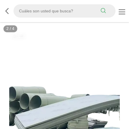
3
/
4