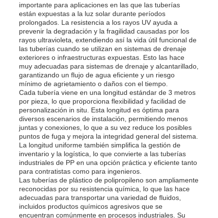
importante para aplicaciones en las que las tuberías
están expuestas a la luz solar durante períodos
prolongados. La resistencia a los rayos UV ayuda a
Junta de publicidad de PP
prevenir la degradación y la fragilidad causadas por los
rayos ultravioleta, extendiendo así la vida útil funcional de
las tuberías cuando se utilizan en sistemas de drenaje
Lámina de PP Plástico
exteriores o infraestructuras expuestas. Esto las hace
muy adecuadas para sistemas de drenaje y alcantarillado,
garantizando un flujo de agua eficiente y un riesgo
mínimo de agrietamiento o daños con el tiempo.
Consejo de APP
Cada tubería viene en una longitud estándar de 3 metros
por pieza, lo que proporciona flexibilidad y facilidad de
personalización in situ. Esta longitud es óptima para
Hoja de polipropileno ignífugo
diversos escenarios de instalación, permitiendo menos
juntas y conexiones, lo que a su vez reduce los posibles
puntos de fuga y mejora la integridad general del sistema.
La longitud uniforme también simplifica la gestión de
Los PP ahuecan el tablero de la construcción
inventario y la logística, lo que convierte a las tuberías
industriales de PP en una opción práctica y eficiente tanto
para contratistas como para ingenieros.
Lámina de pared PP
Las tuberías de plástico de polipropileno son ampliamente
reconocidas por su resistencia química, lo que las hace
adecuadas para transportar una variedad de fluidos,
incluidos productos químicos agresivos que se
hoja del polipropileno
encuentran comúnmente en procesos industriales. Su