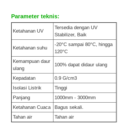
Pipa PP
Parameter teknis:
Tersedia dengan UV
Ketahanan UV
Fittings pipa polipropilena
Stabilizer, Baik
-20°C sampai 80°C, hingga
Ketahanan suhu
120°C
Kemampuan daur
100% dapat didaur ulang
ulang
Kepadatan
0.9 G/cm3
Isolasi Listrik
Tinggi
Panjang
1000mm - 3000mm
Ketahanan Cuaca
Bagus sekali.
Tahan air
Tahan air