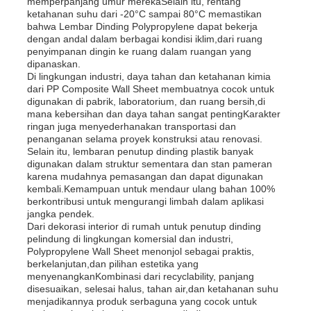
memperpanjang umur merekaSelain itu, rentang
ketahanan suhu dari -20°C sampai 80°C memastikan
bahwa Lembar Dinding Polypropylene dapat bekerja
dengan andal dalam berbagai kondisi iklim,dari ruang
penyimpanan dingin ke ruang dalam ruangan yang
dipanaskan.
Di lingkungan industri, daya tahan dan ketahanan kimia
dari PP Composite Wall Sheet membuatnya cocok untuk
digunakan di pabrik, laboratorium, dan ruang bersih,di
mana kebersihan dan daya tahan sangat pentingKarakter
ringan juga menyederhanakan transportasi dan
penanganan selama proyek konstruksi atau renovasi.
Selain itu, lembaran penutup dinding plastik banyak
digunakan dalam struktur sementara dan stan pameran
karena mudahnya pemasangan dan dapat digunakan
kembali.Kemampuan untuk mendaur ulang bahan 100%
berkontribusi untuk mengurangi limbah dalam aplikasi
jangka pendek.
Dari dekorasi interior di rumah untuk penutup dinding
pelindung di lingkungan komersial dan industri,
Polypropylene Wall Sheet menonjol sebagai praktis,
berkelanjutan,dan pilihan estetika yang
menyenangkanKombinasi dari recyclability, panjang
disesuaikan, selesai halus, tahan air,dan ketahanan suhu
menjadikannya produk serbaguna yang cocok untuk