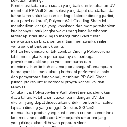
kekuatan dinding.
Kombinasi ketahanan cuaca yang baik dan ketahanan UV
membuat PP Wall Sheet solusi yang dapat diandalkan dan
tahan lama untuk lapisan dinding eksterior.dinding partisi,
Wisata pabrik
atau panel dekoratif, Polymer Wall Cladding Sheet ini
memberikan kinerja yang konsisten dan mempertahankan
kualitasnya untuk jangka waktu yang lama.Ketahanan
Kontrol kualitas
terhadap stres lingkungan mengurangi kebutuhan
perawatan dan biaya penggantian, menawarkan nilai
yang sangat baik untuk uang.
Pilihan kustomisasi untuk Lembar Dinding Polipropilena
Hubungi kami
lebih meningkatkan penerapannya di berbagai
proyek.memastikan pas yang sempurna dan
meminimalkan limbah selama pemasanganKemampuan
Berita
beradaptasi ini mendukung berbagai preferensi desain
dan persyaratan fungsional, membuat PP Wall Sheet
pilihan praktis untuk berbagai proyek konstruksi dan
renovasi.
Semua Kasus
Singkatnya, Polypropylene Wall Sheet menggabungkan
daya tahan, ketahanan cuaca, perlindungan UV, dan
ukuran yang dapat disesuaikan untuk memberikan solusi
Quote request suatu
lapisan dinding yang unggul.Densitas 9 G/cm3
memastikan produk yang kuat namun ringan, sementara
ketersediaan stabilisator UV menjamin umur panjang
yang ditingkatkan di bawah paparan sinar
Papan plastik pp