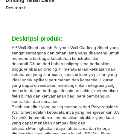
Dinding Tahan Lama
Deskripsi:
Deskripsi produk:
PP Wall Sheet adalah Polymer Wall Cladding Sheet yang
sangat serbaguna dan tahan lama yang dirancang untuk
memenuhi berbagai kebutuhan konstruksi dan
dekoratif.Dibuat dari bahan polipropilena berkualitas
tinggi, lembaran dinding ini menawarkan kekuatan dan
ketahanan yang luar biasa, menjadikannya pilihan yang
ideal untuk aplikasi perumahan dan komersial.Ukuran
yang dapat disesuaikan memungkinkan integrasi yang
mulus ke dalam berbagai desain arsitektur, memberikan
fleksibilitas dan kenyamanan bagi para pembangun,
kontraktor, dan desainer.
Salah satu fitur yang paling menonjol dari Polypropylene
Wall Sheet adalah kepadatannya yang mengesankan 0,9
G / cm3. kepadatan ini memastikan struktur yang kuat
yang dapat menahan dampak fisik dan
tekanan,Meningkatkan daya tahan lama dan kinerja
dindingMeskipun sifatnya yang kokoh, PP Wall Sheet