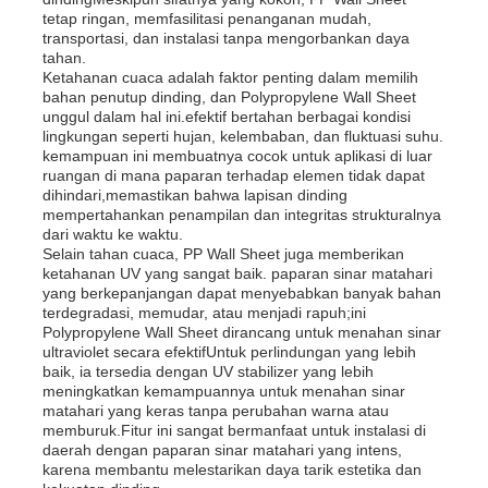
tetap ringan, memfasilitasi penanganan mudah,
transportasi, dan instalasi tanpa mengorbankan daya
tahan.
Ketahanan cuaca adalah faktor penting dalam memilih
bahan penutup dinding, dan Polypropylene Wall Sheet
unggul dalam hal ini.efektif bertahan berbagai kondisi
lingkungan seperti hujan, kelembaban, dan fluktuasi suhu.
kemampuan ini membuatnya cocok untuk aplikasi di luar
ruangan di mana paparan terhadap elemen tidak dapat
dihindari,memastikan bahwa lapisan dinding
mempertahankan penampilan dan integritas strukturalnya
dari waktu ke waktu.
Selain tahan cuaca, PP Wall Sheet juga memberikan
ketahanan UV yang sangat baik. paparan sinar matahari
yang berkepanjangan dapat menyebabkan banyak bahan
terdegradasi, memudar, atau menjadi rapuh;ini
Polypropylene Wall Sheet dirancang untuk menahan sinar
Rumah
ultraviolet secara efektifUntuk perlindungan yang lebih
baik, ia tersedia dengan UV stabilizer yang lebih
meningkatkan kemampuannya untuk menahan sinar
matahari yang keras tanpa perubahan warna atau
Produk
memburuk.Fitur ini sangat bermanfaat untuk instalasi di
daerah dengan paparan sinar matahari yang intens,
karena membantu melestarikan daya tarik estetika dan
Tentang kita