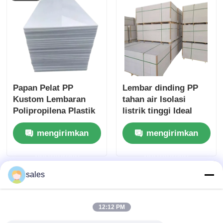
Papan Pelat PP
Lembar dinding PP
Kustom Lembaran
tahan air Isolasi
Polipropilena Plastik
listrik tinggi Ideal
Anti Jamur
untuk dinding partisi
mengirimkan
mengirimkan
menawarkan sifat
tahan lama dan tahan
permintaan
permintaan
air
sales
12:12 PM