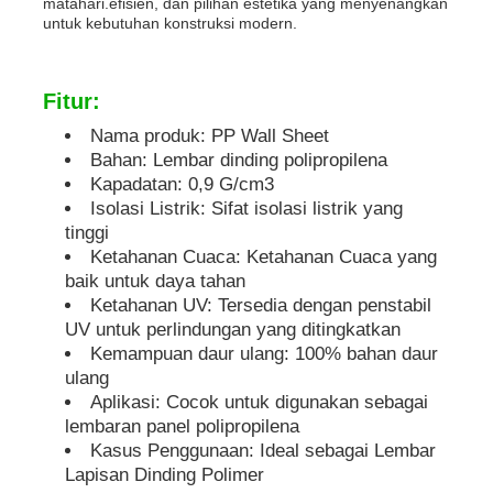
matahari.efisien, dan pilihan estetika yang menyenangkan
untuk kebutuhan konstruksi modern.
Papan Iklan PP
Fitur:
Lembar plastik PP
Nama produk: PP Wall Sheet
Bahan: Lembar dinding polipropilena
Kapadatan: 0,9 G/cm3
PPS Board
Isolasi Listrik: Sifat isolasi listrik yang
tinggi
Ketahanan Cuaca: Ketahanan Cuaca yang
Lembar polipropilena tahan api
baik untuk daya tahan
Ketahanan UV: Tersedia dengan penstabil
UV untuk perlindungan yang ditingkatkan
Papan Konstruksi Berongga PP
Kemampuan daur ulang: 100% bahan daur
ulang
Aplikasi: Cocok untuk digunakan sebagai
Lembaran Dinding PP
lembaran panel polipropilena
Kasus Penggunaan: Ideal sebagai Lembar
Lapisan Dinding Polimer
lembaran polypropylene