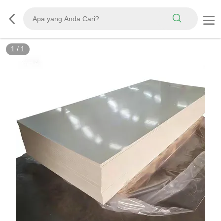
1
/
1