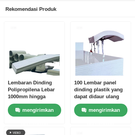
Rekomendasi Produk
Lembaran Dinding
100 Lembar panel
Polipropilena Lebar
dinding plastik yang
1000mm hingga
dapat didaur ulang
2000mm Panel Plastik
Lebar 1000mm hingga
mengirimkan
mengirimkan
Kuat Tahan Lama
2000mm tahan air dan
Dirancang untuk
mudah dipasang
permintaan
permintaan
Dinding Pelindung
Panel perlindungan
dan Partisi
permukaan dinding