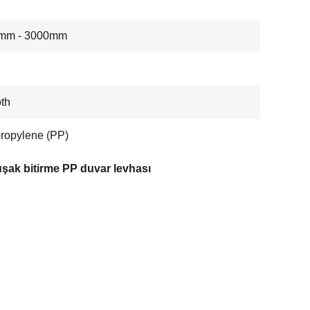
mm - 3000mm
th
ropylene (PP)
şak bitirme PP duvar levhası