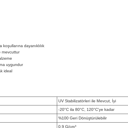
a koşullarına dayanıklılık
le mevcuttur
malzeme
nıma uygundur
k ideal
UV Stabilizatörleri ile Mevcut, İyi
-20°C ila 80°C, 120°C'ye kadar
%100 Geri Dönüştürülebilir
0,9 G/cm³