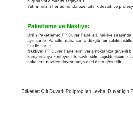
bilgi sahibi olmanızı sağlıyoruz.
Yatırımınızın her adımında özel teknik destek ve profes
Paketleme ve Nakliye:
Ürün Paketleme:
PP Duvar Panelleri, nakliye sırasında
ayrı sarılır. Paneller daha sonra düzgün bir şekilde istifle
film ile sarılır.
Nakliye:
PP Duvar Panellerini varış noktanıza güvenli bi
kamyon veya konteyner ile sevk edilir. Lojistik ekibimiz z
paketlere nazikçe davranmaya özel özen gösterilir.
Etiketler:
Çift Duvarlı Polipropilen Levha
,
Duvar Için 