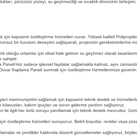
uzunlukları, pürüzsüz yüzeyi, su geçirmezliği ve sıcaklık direncinin birleş
k için kapsamlı özelleştirme hizmetleri sunar. Yüksek kaliteli Polipro
orunsuz bir kurulum deneyimi sağlayarak, projenizin gereksinimlerine
olduğu ortamlar için ideal hale getiren su geçirmez olarak tasarlanmışt
 sahiptir.
aneli'miz sadece işlevsel faydalar sağlamakla kalmaz, aynı zamanda duv
tik Duvar Kaplama Paneli sunmak için özelleştirme hizmetlerimize güvenin
 memnuniyetini sağlamak için kapsamlı teknik destek ve hizmetlerle bir
 kılavuzları, bakım ipuçları ve sorun giderme yardımı sağlıyoruz.
 ile ilgili her türlü soruyu yanıtlamak için teknik destek mevcuttur. Uz
 için özelleştirme hizmetleri sunuyoruz. Belirli boyutlar, renkler veya yü
uygulamalar ve yenilikler hakkında düzenli güncellemeler sağlıyoruz, böyl