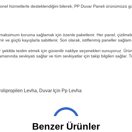
yonel hizmetlerle desteklendiğini bilerek, PP Duvar Paneli ürünümüzü g
 maksimum koruma sağlamak için özenle paketlenir. Her panel, çizilmeler
nir ve güçlü kayışlarla sabitlenir. Son olarak, istiflenmiş paneller sağlam p
r şekilde teslim etmek için güvenilir nakliye seçenekleri sunuyoruz. Ürü
amanında sevkiyatı sağlar ve tüm sevkiyatlar için takip bilgileri sağlar.
Polipropilen Levha
,
Duvar Için Pp Levha
Benzer Ürünler