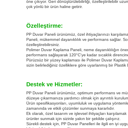
öne çıkıyor. Geri dönüştürülebilirliği, özelleştirilebilir 
çok yönlü bir ürün haline getirir.
Özelleştirme:
PP Duvar Paneli ürünümüz, özel ihtiyaçlarınızı karşılama
Paneli, mükemmel dayanıklılık ve performans sağlar. S
özelleştirebilirsiniz.
Polimer Duvar Kaplama Paneli, neme dayanıklılığın önemli 
performans sağlayarak 120°C'ye kadar sıcaklık direncine
Pürüzsüz bir yüzey kaplaması ile Polimer Duvar Kaplama P
sizin belirlediğiniz özelliklere göre uyarlanmış bir Plas
Destek ve Hizmetler:
PP Duvar Paneli ürünümüz, optimum performans ve müşteri
düzeye çıkarmanıza yardımcı olmak için ayrıntılı kurulum
Ürün spesifikasyonları, uyumluluk ve uygulama yöntemleri
zamanında ve etkili çözümler sunmaya kararlıdır.
Ek olarak, özel tasarım ve işlevsel ihtiyaçları karşılamak
ürünler sunmak için sizinle yakın bir şekilde çalışırız.
Sürekli destek için, PP Duvar Panelleri ile ilgili en iyi 