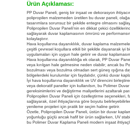
Ürün Açıklaması:
PP Duvar Paneli, geniş bir inşaat ve dekorasyon ihtiyacı
polipropilen malzemeden üretilen bu duvar paneli, olağanü
tasarımlara sorunsuz bir şekilde entegre olmasını sağlaya
Polipropilen Duvar Paneli'nin en dikkat çekici özellikleri
sağlayarak duvar kaplamasının ömrünü ve performansını a
kolaylaştırır.
Hava koşullarına dayanıklılık, duvar kaplama malzemeleri
çeşitli çevresel koşullara etkili bir şekilde dayanarak i
uygulamaları için uygun hale getirir ve duvar kaplamas
Hava koşullarına dayanıklılığa ek olarak, PP Duvar Pa
veya kırılgan hale gelmesine neden olabilir; ancak bu Poli
bozulması veya bozulma olmadan sert güneş ışığına dayan
bölgelerdeki kurulumlar için faydalıdır, çünkü duvar kapl
İyi hava koşullarına dayanıklılık ve UV direncini birleşt
veya dekoratif paneller için kullanılsın, bu Polimer Duvar
gereksinimlerini ve değiştirme maliyetlerini azaltarak p
Polipropilen Duvar Paneli için özelleştirme seçenekleri, f
sağlayarak, özel ihtiyaçlarına göre boyutu belirleyebilirler
yenileme projeleri için pratik bir seçim haline getirir.
Özetle, Polipropilen Duvar Paneli, üstün bir duvar kaplama
yoğunluğu güçlü ancak hafif bir ürün sağlarken, UV stabil
bu Polimer Duvar Kaplama Paneli modern inşaat ihtiyaçları