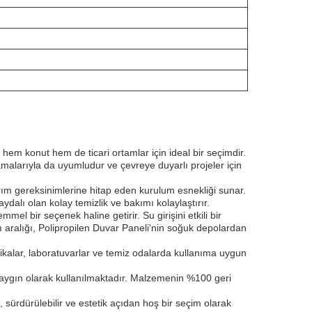
hem konut hem de ticari ortamlar için ideal bir seçimdir.
malarıyla da uyumludur ve çevreye duyarlı projeler için
ım gereksinimlerine hitap eden kurulum esnekliği sunar.
aydalı olan kolay temizlik ve bakımı kolaylaştırır.
l bir seçenek haline getirir. Su girişini etkili bir
ı aralığı, Polipropilen Duvar Paneli'nin soğuk depolardan
brikalar, laboratuvarlar ve temiz odalarda kullanıma uygun
a yaygın olarak kullanılmaktadır. Malzemenin %100 geri
sürdürülebilir ve estetik açıdan hoş bir seçim olarak