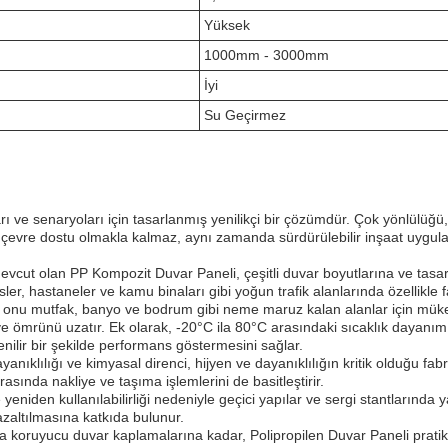
Yüksek
1000mm - 3000mm
İyi
Su Geçirmez
 ve senaryoları için tasarlanmış yenilikçi bir çözümdür. Çok yönlülüğü, 
 çevre dostu olmakla kalmaz, aynı zamanda sürdürülebilir inşaat uygula
ut olan PP Kompozit Duvar Paneli, çeşitli duvar boyutlarına ve tasar
sler, hastaneler ve kamu binaları gibi yoğun trafik alanlarında özellikle f
 onu mutfak, banyo ve bodrum gibi neme maruz kalan alanlar için mükemme
ve ömrünü uzatır. Ek olarak, -20°C ila 80°C arasındaki sıcaklık dayanım
venilir bir şekilde performans göstermesini sağlar.
nıklılığı ve kimyasal direnci, hijyen ve dayanıklılığın kritik olduğu fa
ırasında nakliye ve taşıma işlemlerini de basitleştirir.
eniden kullanılabilirliği nedeniyle geçici yapılar ve sergi stantlarınd
azaltılmasına katkıda bulunur.
a koruyucu duvar kaplamalarına kadar, Polipropilen Duvar Paneli pratik, 