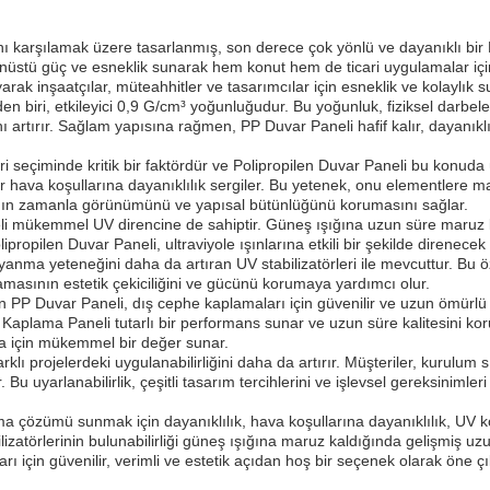
nı karşılamak üzere tasarlanmış, son derece çok yönlü ve dayanıklı bir 
stü güç ve esneklik sunarak hem konut hem de ticari uygulamalar için ide
rak inşaatçılar, müteahhitler ve tasarımcılar için esneklik ve kolaylık s
nden biri, etkileyici 0,9 G/cm³ yoğunluğudur. Bu yoğunluk, fiziksel darbe
rtırır. Sağlam yapısına rağmen, PP Duvar Paneli hafif kalır, dayanıkl
 seçiminde kritik bir faktördür ve Polipropilen Duvar Paneli bu konuda
yi bir hava koşullarına dayanıklılık sergiler. Bu yetenek, onu elementle
ının zamanla görünümünü ve yapısal bütünlüğünü korumasını sağlar.
neli mükemmel UV direncine de sahiptir. Güneş ışığına uzun süre maru
propilen Duvar Paneli, ultraviyole ışınlarına etkili bir şekilde direnecek
ma yeteneğini daha da artıran UV stabilizatörleri ile mevcuttur. Bu öz
amasının estetik çekiciliğini ve gücünü korumaya yardımcı olur.
iren PP Duvar Paneli, dış cephe kaplamaları için güvenilir ve uzun ömürlü
 Kaplama Paneli tutarlı bir performans sunar ve uzun süre kalitesini koru
ara için mükemmel bir değer sunar.
arklı projelerdeki uygulanabilirliğini daha da artırır. Müşteriler, kurul
. Bu uyarlanabilirlik, çeşitli tasarım tercihlerini ve işlevsel gereksinimle
 çözümü sunmak için dayanıklılık, hava koşullarına dayanıklılık, UV korum
izatörlerinin bulunabilirliği güneş ışığına maruz kaldığında gelişmiş uz
 için güvenilir, verimli ve estetik açıdan hoş bir seçenek olarak öne çı