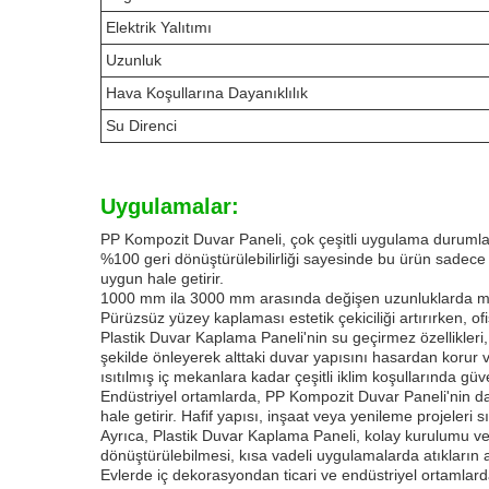
Elektrik Yalıtımı
Uzunluk
Hava Koşullarına Dayanıklılık
Su Direnci
Uygulamalar:
PP Kompozit Duvar Paneli, çok çeşitli uygulama durumları
%100 geri dönüştürülebilirliği sayesinde bu ürün sadece
uygun hale getirir.
1000 mm ila 3000 mm arasında değişen uzunluklarda mevc
Pürüzsüz yüzey kaplaması estetik çekiciliği artırırken, ofi
Plastik Duvar Kaplama Paneli'nin su geçirmez özellikleri,
şekilde önleyerek alttaki duvar yapısını hasardan korur 
ısıtılmış iç mekanlara kadar çeşitli iklim koşullarında gü
Endüstriyel ortamlarda, PP Kompozit Duvar Paneli'nin daya
hale getirir. Hafif yapısı, inşaat veya yenileme projeleri s
Ayrıca, Plastik Duvar Kaplama Paneli, kolay kurulumu ve y
dönüştürülebilmesi, kısa vadeli uygulamalarda atıkların 
Evlerde iç dekorasyondan ticari ve endüstriyel ortamlard