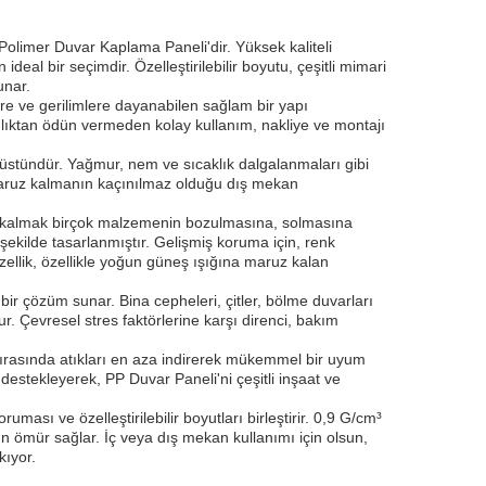
Polimer Duvar Kaplama Paneli'dir. Yüksek kaliteli
al bir seçimdir. Özelleştirilebilir boyutu, çeşitli mimari
unar.
lere ve gerilimlere dayanabilen sağlam bir yapı
ılıktan ödün vermeden kolay kullanım, nakliye ve montajı
 üstündür. Yağmur, nem ve sıcaklık dalgalanmaları gibi
re maruz kalmanın kaçınılmaz olduğu dış mekan
z kalmak birçok malzemenin bozulmasına, solmasına
 şekilde tasarlanmıştır. Gelişmiş koruma için, renk
ellik, özellikle yoğun güneş ışığına maruz kalan
 bir çözüm sunar. Bina cepheleri, çitler, bölme duvarları
r. Çevresel stres faktörlerine karşı direnci, bakım
um sırasında atıkları en aza indirerek mükemmel bir uyum
ri destekleyerek, PP Duvar Paneli'ni çeşitli inşaat ve
ası ve özelleştirilebilir boyutları birleştirir. 0,9 G/cm³
un ömür sağlar. İç veya dış mekan kullanımı için olsun,
kıyor.