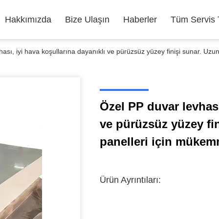
Hakkımızda
Bize Ulaşın
Haberler
Tüm Servis T
ası, iyi hava koşullarına dayanıklı ve pürüzsüz yüzey finişi sunar. Uz
Özel PP duvar levhası
ve pürüzsüz yüzey fi
panelleri için mükem
Ürün Ayrıntıları: