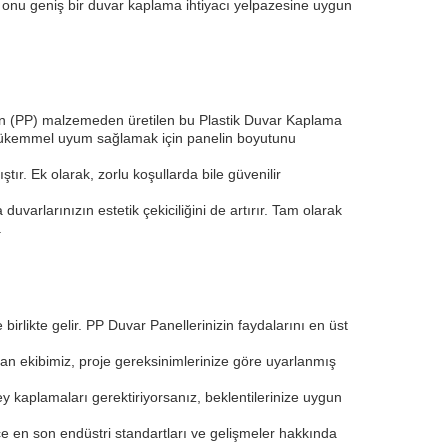
imi, onu geniş bir duvar kaplama ihtiyacı yelpazesine uygun
pilen (PP) malzemeden üretilen bu Plastik Duvar Kaplama
 mükemmel uyum sağlamak için panelin boyutunu
ır. Ek olarak, zorlu koşullarda bile güvenilir
arlarınızın estetik çekiciliğini de artırır. Tam olarak
.
likte gelir. PP Duvar Panellerinizin faydalarını en üst
man ekibimiz, proje gereksinimlerinize göre uyarlanmış
zey kaplamaları gerektiriyorsanız, beklentilerinize uygun
ece en son endüstri standartları ve gelişmeler hakkında