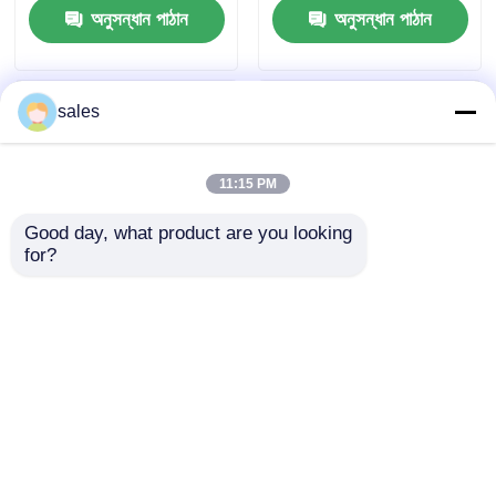
অনুসন্ধান পাঠান
অনুসন্ধান পাঠান
sales
11:15 PM
Good day, what product are you looking 
for?
উচ্চ বৈদ্যুতিক বিচ্ছিন্নতা
ওয়াটারপ্রুফ পলিপ্রোপিলিন
প্লাস্টিকের ওয়াল প্যানেল শীট
ওয়াল শীট 120 ডিগ্রি
তাপমাত্রা প্রতিরোধের 120 °
সেলসিয়াসে পর্যন্ত তাপমাত্রা
C পর্যন্ত UV প্রতিরোধী এবং
প্রতিরোধের প্রস্তাব দেয়
অনুসন্ধান পাঠান
অনুসন্ধান পাঠান
পরিষ্কার করা সহজ অভ্যন্তরীণ
দীর্ঘস্থায়ী প্রাচীর সুরক্ষার জন্য
বহিরঙ্গন জন্য উপযুক্ত
নিখুঁত