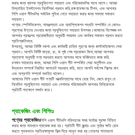
করার জন্য ব্যাপক প্রযুক্তিগত সহায়তা এবং পরিষেবাগুলির সাথে আসে। আমরা
বিস্তারিত ইনস্টলেশন নির্দেশিকা প্রদান করি,রক্ষণাবেক্ষণের টিপস, এবং আপনার
পিপি ওয়াল শীটগুলির সর্বাধিক সুবিধা পেতে সহায়তা করার জন্য সমস্যা সমাধান
সহায়তা।
পণ্যের স্পেসিফিকেশন, সামঞ্জস্যতা এবং অ্যাপ্লিকেশন পদ্ধতি সম্পর্কিত যে কোনও
প্রশ্নের উত্তর দেওয়ার জন্য প্রযুক্তিগত সহায়তা উপলব্ধ।আমাদের বিশেষজ্ঞ দল
আপনার প্রকল্পের প্রয়োজনীয়তা অনুযায়ী সময়মত এবং কার্যকর সমাধান প্রদান করতে
প্রতিশ্রুতিবদ্ধ.
উপরন্তু, আমরা নির্দিষ্ট নকশা এবং কার্যকরী চাহিদা পূরণের জন্য কাস্টমাইজেশন সেবা
প্রদান। আপনি নির্দিষ্ট মাত্রা, রং, বা পৃষ্ঠ শেষ প্রয়োজন কিনা,আমরা আপনার
প্রত্যাশা অনুযায়ী পণ্য সরবরাহ করতে আপনার সাথে ঘনিষ্ঠভাবে কাজ করি.
চলমান সহায়তার জন্য, আমরা পিপি ওয়াল শীট সম্পর্কিত সেরা অনুশীলন এবং
উদ্ভাবন সম্পর্কে নিয়মিত আপডেট সরবরাহ করি, যাতে আপনি সর্বশেষ শিল্পের মান
এবং অগ্রগতি সম্পর্কে অবহিত থাকেন।
আমাদের পিপি ওয়াল শীট পণ্যটি আত্মবিশ্বাসের সাথে বেছে নিন, জেনে রাখুন যে
নিবেদিত প্রযুক্তিগত সহায়তা এবং পেশাদার পরিষেবাগুলি আপনার বিনিয়োগকে
প্রতিটি পদক্ষেপে সমর্থন করে।
প্যাকেজিং এবং শিপিংঃ
পণ্যের প্যাকেজিংঃ
পিপি ওয়াল শীটগুলি পরিবহনের সময় সর্বোচ্চ সুরক্ষা নিশ্চিত
করার জন্য সাবধানে প্যাকেজ করা হয়। প্রতিটি শীট স্ক্র্যাচ এবং পৃষ্ঠের ক্ষতি রোধ
করতে পৃথকভাবে প্রতিরক্ষামূলক ফিল্ম দিয়ে আবৃত করা হয়।তারপর পাতাগুলো