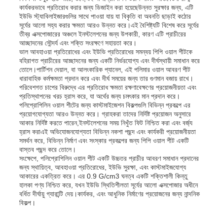
কার্যকরভাবে প্রতিরোধ করার জন্য ডিজাইন করা হয়েছেউন্নত সুরক্ষার জন্য, এটি
ইউভি স্ট্যাবিলাইজারগুলির সাথে পাওয়া যায় যা বিকৃতি বা অবনতি ছাড়াই কঠোর
সূর্যের আলো সহ্য করার ক্ষমতা আরও উন্নত করে।এই বৈশিষ্ট্যটি বিশেষ করে সূর্যের
তীব্র এক্সপোজারের অঞ্চলে ইনস্টলেশনের জন্য উপকারী, কারণ এটি প্রাচীরের
আচ্ছাদনের সৌন্দর্য এবং শক্তি সংরক্ষণে সহায়তা করে।
ভাল আবহাওয়া প্রতিরোধের এবং ইউভি প্রতিরোধের সমন্বয় পিপি ওয়াল শীটকে
বহিরাগত প্রাচীরের আচ্ছাদনের জন্য একটি নির্ভরযোগ্য এবং দীর্ঘস্থায়ী সমাধান করে
তোলে।পার্টিশন দেয়াল, বা আলংকারিক প্যানেল, এই পলিমার ওয়াল আবরণ শীট
ধারাবাহিক কর্মক্ষমতা প্রদান করে এবং দীর্ঘ সময়ের জন্য তার গুণমান বজায় রাখে।
পরিবেশগত চাপের বিরুদ্ধে এর প্রতিরোধ ক্ষমতা রক্ষণাবেক্ষণের প্রয়োজনীয়তা এবং
প্রতিস্থাপনের খরচ হ্রাস করে, যা অর্থের জন্য চমৎকার মান প্রদান করে।
পলিপ্রোপিলিন ওয়াল শীটের জন্য কাস্টমাইজেশন বিকল্পগুলি বিভিন্ন প্রকল্পে এর
প্রয়োগযোগ্যতা আরও উন্নত করে। গ্রাহকরা তাদের নির্দিষ্ট প্রয়োজন অনুসারে
আকার নির্দিষ্ট করতে পারেন,ইনস্টলেশনের সময় নিখুঁত ফিট নিশ্চিত করা এবং বর্জ্য
হ্রাস করাএই অভিযোজনযোগ্যতা বিভিন্ন নকশা পছন্দ এবং কার্যকরী প্রয়োজনীয়তা
সমর্থন করে, বিভিন্ন নির্মাণ এবং সংস্কার প্রকল্পের জন্য পিপি ওয়াল শীট একটি
বাস্তব পছন্দ করে তোলে।
বাড়ি
সংক্ষেপে, পলিপ্রোপিলিন ওয়াল শীট একটি উচ্চতর প্রাচীর আবরণ সমাধান প্রদানের
জন্য স্থায়িত্ব, আবহাওয়া প্রতিরোধের, ইউভি সুরক্ষা, এবং কাস্টমাইজযোগ্য
আকারের একত্রিত করে। এর 0.9 G/cm3 ঘনত্ব একটি শক্তিশালী কিন্তু
হালকা পণ্য নিশ্চিত করে, যখন ইউভি স্থিতিশীলতা সূর্যের আলো এক্সপোজার অধীনে
পণ্য
বর্ধিত দীর্ঘায়ু গ্যারান্টি দেয়।কার্যকর, এবং আধুনিক নির্মাণের প্রয়োজনের জন্য নান্দনিক
বিকল্প।
আমাদের সম্পর্কে