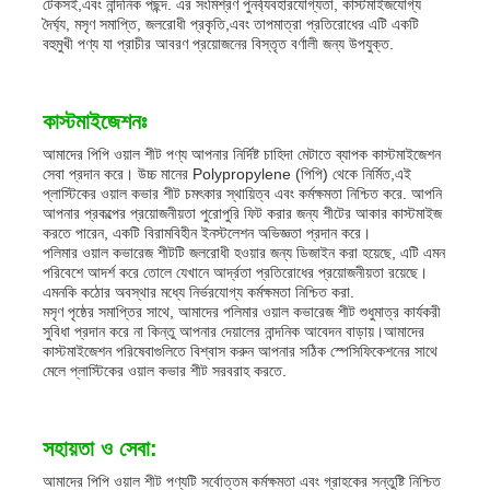
টেকসই,এবং নান্দনিক পছন্দ. এর সংমিশ্রণ পুনর্ব্যবহারযোগ্যতা, কাস্টমাইজযোগ্য
দৈর্ঘ্য, মসৃণ সমাপ্তি, জলরোধী প্রকৃতি,এবং তাপমাত্রা প্রতিরোধের এটি একটি
বহুমুখী পণ্য যা প্রাচীর আবরণ প্রয়োজনের বিস্তৃত বর্ণালী জন্য উপযুক্ত.
কাস্টমাইজেশনঃ
আমাদের পিপি ওয়াল শীট পণ্য আপনার নির্দিষ্ট চাহিদা মেটাতে ব্যাপক কাস্টমাইজেশন
সেবা প্রদান করে। উচ্চ মানের Polypropylene (পিপি) থেকে নির্মিত,এই
প্লাস্টিকের ওয়াল কভার শীট চমৎকার স্থায়িত্ব এবং কর্মক্ষমতা নিশ্চিত করে. আপনি
আপনার প্রকল্পের প্রয়োজনীয়তা পুরোপুরি ফিট করার জন্য শীটের আকার কাস্টমাইজ
করতে পারেন, একটি বিরামবিহীন ইনস্টলেশন অভিজ্ঞতা প্রদান করে।
পলিমার ওয়াল কভারেজ শীটটি জলরোধী হওয়ার জন্য ডিজাইন করা হয়েছে, এটি এমন
পরিবেশে আদর্শ করে তোলে যেখানে আর্দ্রতা প্রতিরোধের প্রয়োজনীয়তা রয়েছে।
এমনকি কঠোর অবস্থার মধ্যে নির্ভরযোগ্য কর্মক্ষমতা নিশ্চিত করা.
মসৃণ পৃষ্ঠের সমাপ্তির সাথে, আমাদের পলিমার ওয়াল কভারেজ শীট শুধুমাত্র কার্যকরী
সুবিধা প্রদান করে না কিন্তু আপনার দেয়ালের নান্দনিক আবেদন বাড়ায়।আমাদের
কাস্টমাইজেশন পরিষেবাগুলিতে বিশ্বাস করুন আপনার সঠিক স্পেসিফিকেশনের সাথে
মেলে প্লাস্টিকের ওয়াল কভার শীট সরবরাহ করতে.
সহায়তা ও সেবা:
আমাদের পিপি ওয়াল শীট পণ্যটি সর্বোত্তম কর্মক্ষমতা এবং গ্রাহকের সন্তুষ্টি নিশ্চিত