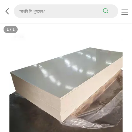
1
/
1