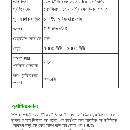
তাপমাত্রা
-২০ ডিগ্রি সেলসিয়াস থেকে ৮০ ডিগ্রি
প্রতিরোধের
সেলসিয়াস, ১২০ ডিগ্রি সেলসিয়াস পর্যন্ত
পিপি বিজ্ঞাপন বোর্ড
পুনর্ব্যবহারযোগ্যতা
১০০% পুনর্ব্যবহারযোগ্য
ঘনত্ব
0.9 জি/সেমি3
প্লাস্টিক পিপি শীট
বৈদ্যুতিক নিরোধক
উচ্চ
দৈর্ঘ্য
1000 মিমি - 3000 মিমি
পিপিএস বোর্ড
আবহাওয়ার
ভালো
প্রতিরোধ ক্ষমতা
অগ্নি প্রতিরোধী পলিপ্রোপিলিন শীট
জল প্রতিরোধের
জলরোধী
ক্ষমতা
পিপি হলো কনস্ট্রাকশন বোর্ড
অ্যাপ্লিকেশনঃ
পিপি ওয়াল শীট
পিপি কম্পোজিট ওয়াল শীট একটি উদ্ভাবনী সমাধান যা বিভিন্ন অ্যাপ্লিকেশন এবং
দৃশ্যকল্পের জন্য ডিজাইন করা হয়েছে।এর বহুমুখিতা উভয় আবাসিক এবং বাণিজ্যিক
পলিপ্রোপিলিন শীট
পরিবেশের জন্য এটি একটি আদর্শ পছন্দ করে তোলে. এর 100%