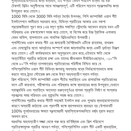
পুনর্ব্যবহারযোগ্যতার জন্য ধন্যবাদ, এই পণ্যটি কেবল পরিবেশ বান্ধব নয় বরং
টেকসই বিল্ডিং অনুশীলনের সাথে সামঞ্জস্যপূর্ণ, এটি পরিবেশ সচেতন প্রকল্পগুলির জন্য
উপযুক্ত করে তোলে।
পিপি পাইপ
1000 মিমি থেকে 3000 মিমি পর্যন্ত দৈর্ঘ্যে উপলব্ধ, পিপি কম্পোজিট ওয়াল শীট
ইনস্টলেশনে নমনীয়তা সরবরাহ করে, বিভিন্ন প্রাচীরের আকার এবং নকশা
প্রয়োজনীয়তা পূরণ করে।এর মসৃণ পৃষ্ঠের সমাপ্তি সৌন্দর্যের আবেদন বাড়ায় যখন এটি
পরিষ্কার এবং রক্ষণাবেক্ষণ সহজ করে তোলে, যা বিশেষ করে উচ্চ ট্রাফিক এলাকায়
পলিপ্রোপিলিন পাইপ ফিটিং
যেমন অফিস, হাসপাতাল এবং পাবলিক বিল্ডিংগুলিতে উপকারী।
প্লাস্টিকের ওয়াল কভার শীট এর জলরোধী বৈশিষ্ট্যগুলি এটিকে রান্নাঘর, বাথরুম
এবং বেসমেন্টের মতো আর্দ্রতার সংস্পর্শে থাকা জায়গাগুলির জন্য একটি দুর্দান্ত বিকল্প
করে তোলে। এটি কার্যকরভাবে জল অনুপ্রবেশ রোধ করে,এইভাবে ক্ষতি থেকে
অন্তর্নিহিত প্রাচীর কাঠামো রক্ষা এবং তাদের জীবনকাল দীর্ঘায়িতএছাড়াও, -২০°সি
থেকে ৮০°সি পর্যন্ত তাপমাত্রার প্রতিরোধের পরিসীমা নিশ্চিত করে যে
পলিপ্রোপিলিন ওয়াল শীট বিভিন্ন জলবায়ু অবস্থার মধ্যে নির্ভরযোগ্যভাবে কাজ
করতে পারে,ঠান্ডা স্টোরেজ রুম থেকে উষ্ণ অভ্যন্তরীণ স্থান পর্যন্ত.
শিল্প পরিবেশে, পিপি কম্পোজিট ওয়াল শীটের স্থায়িত্ব এবং রাসায়নিক প্রতিরোধের
ফলে এটি কারখানা, পরীক্ষাগার এবং পরিষ্কার কক্ষে ব্যবহারের জন্য উপযুক্ত,যেখানে
স্বাস্থ্যবিধি এবং স্থায়িত্ব অত্যন্ত গুরুত্বপূর্ণএর হালকা প্রকৃতি নির্মাণ বা সংস্কার
প্রকল্পের সময় পরিবহন এবং হ্যান্ডলিং সহজ করে তোলে।
প্লাস্টিকের প্রাচীর কভার শীটটি সহজেই ইনস্টল করা এবং পুনরায় ব্যবহারযোগ্যতার
কারণে অস্থায়ী কাঠামো এবং প্রদর্শনী কক্ষে ব্যাপকভাবে ব্যবহৃত হয়।উপাদানটি
100% পুনর্ব্যবহারের ক্ষমতা স্বল্পমেয়াদী অ্যাপ্লিকেশনগুলিতে বর্জ্য হ্রাস করতে
অবদান রাখে.
ঘরগুলির অভ্যন্তরীণ সজ্জা থেকে শুরু করে বাণিজ্যিক এবং শিল্প পরিবেশে
প্রতিরক্ষামূলক প্রাচীর আবরণ পর্যন্ত, পলিপ্রোপিলিন ওয়াল শীট একটি ব্যবহারিক,