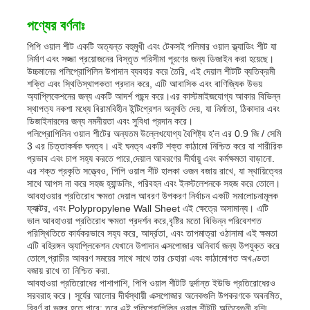
পণ্যের বর্ণনাঃ
পিপি ওয়াল শীট একটি অত্যন্ত বহুমুখী এবং টেকসই পলিমার ওয়াল ক্ল্যাডিং শীট যা
নির্মাণ এবং সজ্জা প্রয়োজনের বিস্তৃত পরিসীমা পূরণের জন্য ডিজাইন করা হয়েছে।
উচ্চমানের পলিপ্রোপিলিন উপাদান ব্যবহার করে তৈরি, এই দেয়াল শীটটি ব্যতিক্রমী
শক্তি এবং স্থিতিস্থাপকতা প্রদান করে, এটি আবাসিক এবং বাণিজ্যিক উভয়
অ্যাপ্লিকেশনের জন্য একটি আদর্শ পছন্দ করে।এর কাস্টমাইজযোগ্য আকার বিভিন্ন
স্থাপত্য নকশা মধ্যে বিরামবিহীন ইন্টিগ্রেশন অনুমতি দেয়, যা নির্মাতা, ঠিকাদার এবং
ডিজাইনারদের জন্য নমনীয়তা এবং সুবিধা প্রদান করে।
পলিপ্রোপিলিন ওয়াল শীটের অন্যতম উল্লেখযোগ্য বৈশিষ্ট্য হ'ল এর 0.9 জি / সেমি
3 এর চিত্তাকর্ষক ঘনত্ব। এই ঘনত্ব একটি শক্ত কাঠামো নিশ্চিত করে যা শারীরিক
প্রভাব এবং চাপ সহ্য করতে পারে,দেয়াল আবরণের দীর্ঘায়ু এবং কর্মক্ষমতা বাড়ানো.
এর শক্ত প্রকৃতি সত্ত্বেও, পিপি ওয়াল শীট হালকা ওজন বজায় রাখে, যা স্থায়িত্বের
সাথে আপস না করে সহজ হ্যান্ডলিং, পরিবহন এবং ইনস্টলেশনকে সহজ করে তোলে।
আবহাওয়ার প্রতিরোধ ক্ষমতা দেয়াল আবরণ উপকরণ নির্বাচন একটি সমালোচনামূলক
ফ্যাক্টর, এবং Polypropylene Wall Sheet এই ক্ষেত্রে অসামান্য। এটি
ভাল আবহাওয়া প্রতিরোধ ক্ষমতা প্রদর্শন করে,বৃষ্টির মতো বিভিন্ন পরিবেশগত
পরিস্থিতিতে কার্যকরভাবে সহ্য করে, আর্দ্রতা, এবং তাপমাত্রা ওঠানামা এই ক্ষমতা
এটি বহিরঙ্গন অ্যাপ্লিকেশন যেখানে উপাদান এক্সপোজার অনিবার্য জন্য উপযুক্ত করে
তোলে,প্রাচীর আবরণ সময়ের সাথে সাথে তার চেহারা এবং কাঠামোগত অখণ্ডতা
বজায় রাখে তা নিশ্চিত করা.
আবহাওয়া প্রতিরোধের পাশাপাশি, পিপি ওয়াল শীটটি দুর্দান্ত ইউভি প্রতিরোধেরও
সরবরাহ করে। সূর্যের আলোর দীর্ঘস্থায়ী এক্সপোজার অনেকগুলি উপকরণকে অবনমিত,
বিবর্ণ বা ভঙ্গুর হতে পারে; তবে,এই পলিপ্রোপিলিন ওয়াল শীটটি অতিবেগুনী রশ্মি