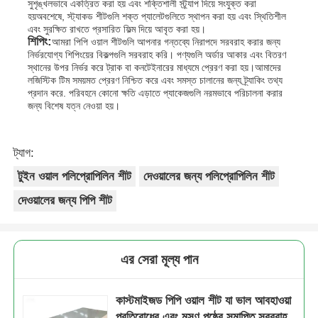
সুশৃঙ্খলভাবে একত্রিত করা হয় এবং শক্তিশালী স্ট্র্যাপ দিয়ে সংযুক্ত করা
হয়অবশেষে, স্ট্যাকড শীটগুলি শক্ত প্যালেটগুলিতে স্থাপন করা হয় এবং স্থিতিশীল
এবং সুরক্ষিত রাখতে প্রসারিত ফিল্ম দিয়ে আবৃত করা হয়।
শিপিং:
আমরা পিপি ওয়াল শীটগুলি আপনার গন্তব্যে নিরাপদে সরবরাহ করার জন্য
নির্ভরযোগ্য শিপিংয়ের বিকল্পগুলি সরবরাহ করি। পণ্যগুলি অর্ডার আকার এবং বিতরণ
স্থানের উপর নির্ভর করে ট্রাক বা কনটেইনারের মাধ্যমে প্রেরণ করা হয়।আমাদের
লজিস্টিক টিম সময়মত প্রেরণ নিশ্চিত করে এবং সমস্ত চালানের জন্য ট্র্যাকিং তথ্য
প্রদান করে. পরিবহনে কোনো ক্ষতি এড়াতে প্যাকেজগুলি নরমভাবে পরিচালনা করার
জন্য বিশেষ যত্ন নেওয়া হয়।
ট্যাগ:
টুইন ওয়াল পলিপ্রোপিলিন শীট
দেওয়ালের জন্য পলিপ্রোপিলিন শীট
দেওয়ালের জন্য পিপি শীট
এর সেরা মূল্য পান
কাস্টমাইজড পিপি ওয়াল শীট যা ভাল আবহাওয়া
প্রতিরোধের এবং মসৃণ পৃষ্ঠের সমাপ্তি সরবরাহ