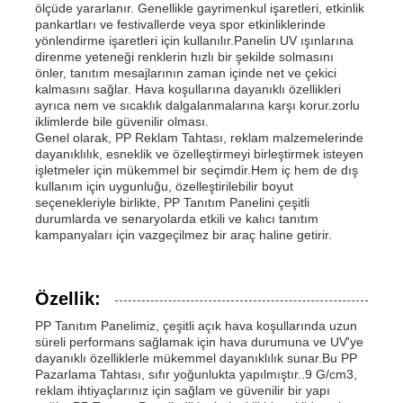
ölçüde yararlanır. Genellikle gayrimenkul işaretleri, etkinlik
pankartları ve festivallerde veya spor etkinliklerinde
yönlendirme işaretleri için kullanılır.Panelin UV ışınlarına
direnme yeteneği renklerin hızlı bir şekilde solmasını
önler, tanıtım mesajlarının zaman içinde net ve çekici
kalmasını sağlar. Hava koşullarına dayanıklı özellikleri
ayrıca nem ve sıcaklık dalgalanmalarına karşı korur.zorlu
iklimlerde bile güvenilir olması.
Genel olarak, PP Reklam Tahtası, reklam malzemelerinde
dayanıklılık, esneklik ve özelleştirmeyi birleştirmek isteyen
işletmeler için mükemmel bir seçimdir.Hem iç hem de dış
kullanım için uygunluğu, özelleştirilebilir boyut
seçenekleriyle birlikte, PP Tanıtım Panelini çeşitli
durumlarda ve senaryolarda etkili ve kalıcı tanıtım
kampanyaları için vazgeçilmez bir araç haline getirir.
Özellik:
PP Tanıtım Panelimiz, çeşitli açık hava koşullarında uzun
süreli performans sağlamak için hava durumuna ve UV'ye
dayanıklı özelliklerle mükemmel dayanıklılık sunar.Bu PP
Pazarlama Tahtası, sıfır yoğunlukta yapılmıştır..9 G/cm3,
reklam ihtiyaçlarınız için sağlam ve güvenilir bir yapı