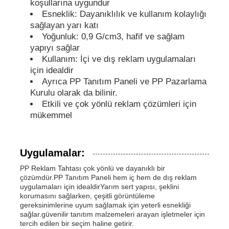
koşullarına uygundur
Esneklik: Dayanıklılık ve kullanım kolaylığı
sağlayan yarı katı
PP Reklam Kurulu
Yoğunluk: 0,9 G/cm3, hafif ve sağlam
yapıyı sağlar
Kullanım: İçi ve dış reklam uygulamaları
Plastik PP Levha
için idealdir
Ayrıca PP Tanıtım Paneli ve PP Pazarlama
KPS Kurulu
Kurulu olarak da bilinir.
Etkili ve çok yönlü reklam çözümleri için
mükemmel
Yangına dayanıklı polipropilen tabaka
Uygulamalar:
PP boş inşaat tahtası
PP Reklam Tahtası çok yönlü ve dayanıklı bir
çözümdür.PP Tanıtım Paneli hem iç hem de dış reklam
uygulamaları için idealdirYarım sert yapısı, şeklini
PP duvar levhası
korumasını sağlarken, çeşitli görüntüleme
gereksinimlerine uyum sağlamak için yeterli esnekliği
sağlar.güvenilir tanıtım malzemeleri arayan işletmeler için
polipropilen levha
tercih edilen bir seçim haline getirir.