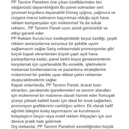
PP Tanıtım Panelinin öne çıkan özelliklerinden biri
olağanüstü dayanıklılığıdır.Bu panel solmadan sert
çevresel koşullara dayanabilir.Güneş ışığına, yağmura ve
PP borular
rüzgara maruz kalmanın kaçınılmaz olduğu açık hava
reklam kampanyaları için mükemmel.Ya da sokak
reklamı., PP Tanıtım Paneli uzun süreli görünürlük ve
Polypropilen boru armatürleri
etkiyi garanti eder.
PP Reklam Kurulu'nun özelleştirilebilir boyut özelliği, çeşitli
reklam senaryolarına sorunsuz bir şekilde uyum
sağlamasını sağlar.Satış noktasındaki promosyonlar gibi
küçük kapalı ekranlardan büyük çaplı açık hava
pankartlarına kadar, panel belirli boyut gereksinimlerini
karşılamak için uyarlanabilir.Bu esneklik, işletmelerin
mekansal kısıtlamalarına ve pazarlama stratejilerine
mükemmel bir şekilde uyan dikkat çekici reklamlar
oluşturabilmelerini sağlar.
Kapalı ortamlarda, PP Tanıtım Paneli, ticaret fuarı
ekranları, perakende işaretlemeleri ve tanıtım standları
için mükemmel bir malzeme olarak hizmet eder.Yumuşak
yüzeyi yüksek kaliteli baskı için ideal bir tuval sağlarken,
promosyon grafiklerinin canlılığını arttırır. Ek olarak hafif
ağırlıklı bileşimi kolay taşınmasını ve kurulmasını
kolaylaştırır.Geçici veya mobil reklam ihtiyaçları için son
derece pratik hale getirmek.
Dış mekanlar, PP Tanıtım Panelinin esnekliğinden büyük