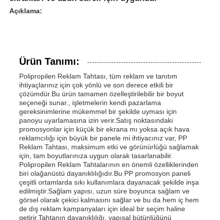
Açıklama:
Ürün Tanımı:
Polipropilen Reklam Tahtası, tüm reklam ve tanıtım
ihtiyaçlarınız için çok yönlü ve son derece etkili bir
çözümdür.Bu ürün tamamen özelleştirilebilir bir boyut
seçeneği sunar., işletmelerin kendi pazarlama
gereksinimlerine mükemmel bir şekilde uyması için
panoyu uyarlamasına izin verir.Satış noktasındaki
promosyonlar için küçük bir ekrana mı yoksa açık hava
reklamcılığı için büyük bir panele mi ihtiyacınız var, PP
Reklam Tahtası, maksimum etki ve görünürlüğü sağlamak
için, tam boyutlarınıza uygun olarak tasarlanabilir.
Polipropilen Reklam Tahtalarının en önemli özelliklerinden
biri olağanüstü dayanıklılığıdır.Bu PP promosyon paneli
çeşitli ortamlarda sıkı kullanımlara dayanacak şekilde inşa
edilmiştir.Sağlam yapısı, uzun süre boyunca sağlam ve
görsel olarak çekici kalmasını sağlar ve bu da hem iç hem
de dış reklam kampanyaları için ideal bir seçim haline
getirir.Tahtanın dayanıklılığı, yapısal bütünlüğünü