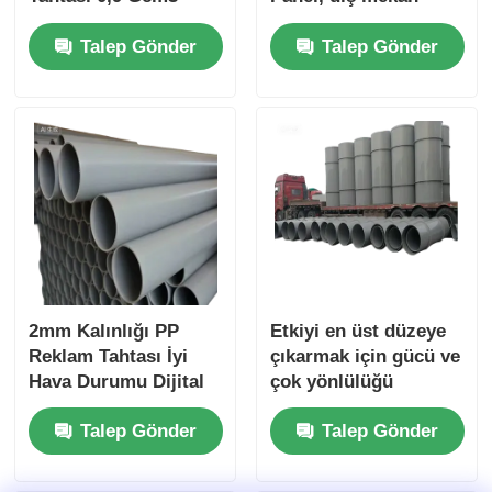
yoğunlukta Dış
ortamlarında
Talep Gönder
Talep Gönder
Reklam ve İşaret
performans sağlamak
Çözümleri için İdeal
için dayanıklılık ve iyi
hava koşullarına karşı
dayanıklılık için
tasarlanmıştır
2mm Kalınlığı PP
Etkiyi en üst düzeye
Reklam Tahtası İyi
çıkarmak için gücü ve
Hava Durumu Dijital
çok yönlülüğü
Baskı Dışarıda İş
birleştiren, iç mekan
Talep Gönder
Talep Gönder
Reklamı için İdeal
dış mekan reklam
Seçim
projeleri için optimize
edilmiş dayanıklı PP