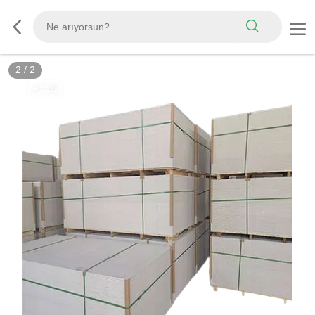
2
/
2