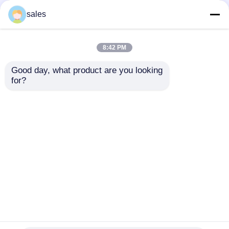
Promosyon Paneli
sales
8:42 PM
Good day, what product are you looking 
for?
Polipropilenden
Perakende Teşhirleri,
Yapılmış, Hava
Fuarlar ve Pazarlama
Koşullarına Dayanıklı,
Amaçları İçin Uygun,
Uzun Süreli Dış
İpek Baskı Dayanıklı
Talep Gönder
Talep Gönder
Mekan Kullanımı İçin
PP Reklam Teşhir
Mükemmel Dayanıklı
Panosu
PP Reklam Panosu
Ana sayfa
Hakkımızda
Bize ulaşın
Desktop Site
Site Haritası
Gizlilik Politikası
Kalite
pp plastik karton
Çin fabrikası.Copyright ©