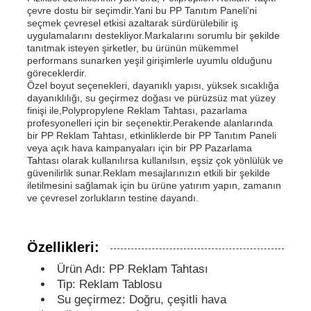
çevre dostu bir seçimdir.Yani bu PP Tanıtım Paneli'ni
seçmek çevresel etkisi azaltarak sürdürülebilir iş
uygulamalarını destekliyor.Markalarını sorumlu bir şekilde
Fabrika turu
tanıtmak isteyen şirketler, bu ürünün mükemmel
performans sunarken yeşil girişimlerle uyumlu olduğunu
göreceklerdir.
Kalite kontrol
Özel boyut seçenekleri, dayanıklı yapısı, yüksek sıcaklığa
dayanıklılığı, su geçirmez doğası ve pürüzsüz mat yüzey
finişi ile,Polypropylene Reklam Tahtası, pazarlama
profesyonelleri için bir seçenektir.Perakende alanlarında
Bize ulaşın
bir PP Reklam Tahtası, etkinliklerde bir PP Tanıtım Paneli
veya açık hava kampanyaları için bir PP Pazarlama
Tahtası olarak kullanılırsa kullanılsın, eşsiz çok yönlülük ve
Haberler
güvenilirlik sunar.Reklam mesajlarınızın etkili bir şekilde
iletilmesini sağlamak için bu ürüne yatırım yapın, zamanın
ve çevresel zorlukların testine dayandı.
Tüm servis talepleri
Özellikleri:
Teklif isteği
Ürün Adı: PP Reklam Tahtası
Tip: Reklam Tablosu
Su geçirmez: Doğru, çeşitli hava
pp plastik karton