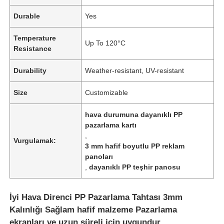
Durable
Yes
Temperature
Up To 120°C
Resistance
Durability
Weather-resistant, UV-resistant
Size
Customizable
hava durumuna dayanıklı PP
pazarlama kartı
,
Vurgulamak:
3 mm hafif boyutlu PP reklam
panoları
,
dayanıklı PP teşhir panosu
İyi Hava Direnci PP Pazarlama Tahtası 3mm
Kalınlığı Sağlam hafif malzeme Pazarlama
ekranları ve uzun süreli için uygundur