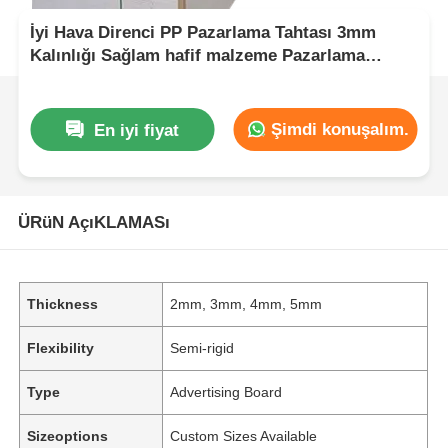
İyi Hava Direnci PP Pazarlama Tahtası 3mm
Kalınlığı Sağlam hafif malzeme Pazarlama
ekranları ve uzun süreli için uygundur
Şimdi konuşalım.
En iyi fiyat
ÜRüN AçıKLAMASı
Thickness
2mm, 3mm, 4mm, 5mm
Flexibility
Semi-rigid
Type
Advertising Board
Sizeoptions
Custom Sizes Available