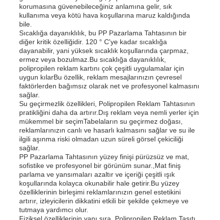
korumasına güvenebileceğiniz anlamına gelir, sık
kullanıma veya kötü hava koşullarına maruz kaldığında
bile.
Sıcaklığa dayanıklılık, bu PP Pazarlama Tahtasının bir
diğer kritik özelliğidir. 120 ° C'ye kadar sıcaklığa
dayanabilir, yani yüksek sıcaklık koşullarında çarpmaz,
ermez veya bozulmaz.Bu sıcaklığa dayanıklılık,
polipropilen reklam kartını çok çeşitli uygulamalar için
uygun kılarBu özellik, reklam mesajlarınızın çevresel
faktörlerden bağımsız olarak net ve profesyonel kalmasını
sağlar.
Su geçirmezlik özellikleri, Polipropilen Reklam Tahtasının
pratikliğini daha da artırır.Dış reklam veya nemli yerler için
mükemmel bir seçimTabelaların su geçirmez doğası,
reklamlarınızın canlı ve hasarlı kalmasını sağlar ve su ile
ilgili aşınma riski olmadan uzun süreli görsel çekiciliği
sağlar.
Ana sayfa
PP Pazarlama Tahtasının yüzey finişi pürüzsüz ve mat,
sofistike ve profesyonel bir görünüm sunar.,Mat finiş
parlama ve yansımaları azaltır ve içeriği çeşitli ışık
koşullarında kolayca okunabilir hale getirir.Bu yüzey
Ürünler
özelliklerinin birleşimi reklamlarınızın genel estetikini
artırır, izleyicilerin dikkatini etkili bir şekilde çekmeye ve
tutmaya yardımcı olur.
Hakkımızda
Fiziksel özelliklerinin yanı sıra, Polipropilen Reklam Taşıtı