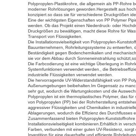
Polypropylen-Plastikrohre, die allgemein als PP-Rohre b
moderner Rohrlösungen geworden.Hergestellt aus hochwe
konzipiert.so dass sie für verschiedene Druckgrößen id
Eine der wichtigsten Eigenschaften von PP Polymer Pipi
werden. Ob das Projekt einen Niederdruck- oder Hochdruc
Druckgrößen zu bewältigen, macht diese Rohre für Wa
Transport von Flüssigkeiten.
Die Installationsvielseitigkeit von Polypropylen-Kunststo
Bauunternehmern, Rohrleitungssysteme zu entwerfen, d
Beständigkeit gegen Bodenchemikalien und mechanische B
sie vor dem Abbau durch Sonneneinstrahlung schützt,so 
Die Farbcodierung ist eine wichtige Überlegung in Rohr
Systemfunktionen verwendet werden., die Betriebseffizi
industrielle Flüssigkeiten verwendet werden.
Die hervorragende UV-Widerstandsfähigkeit von PP Polyme
Außenumgebungen beibehalten.Im Gegensatz zu manchen K
sehr gut, wodurch die Wartungskosten und die Auswechsl
Polypropylen ist ein thermoplastisches Polymer, das für
von Polypropylen (PP) bei der Rohrherstellung entsteh
aggressiver Flüssigkeiten und Chemikalien in industrie
Ablagerungen, wodurch die Effizienz des Durchflusses 
Zusammenfassend bieten Polypropylen-Kunststoffrohre 
Installationsvielseitigkeit kombinieren.Erhältlich in 
Farben, verbunden mit einer guten UV-Resistenz, sorgt 
Investition für eine dauerhafte und effiziente Rohrleitung