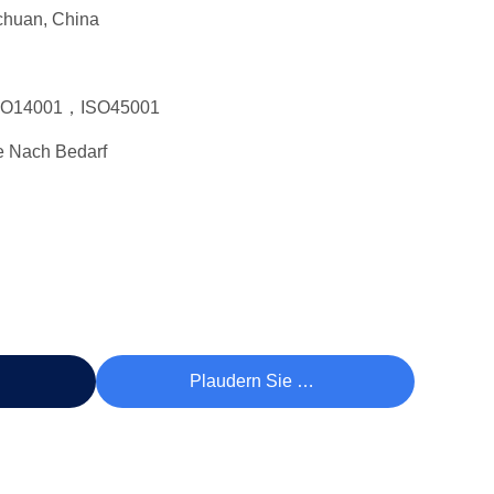
chuan, China
SO14001，ISO45001
e Nach Bedarf
reis
Plaudern Sie Jetzt