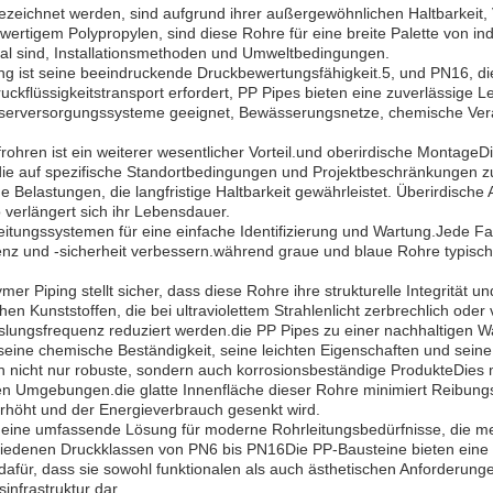
ezeichnet werden, sind aufgrund ihrer außergewöhnlichen Haltbarkeit, V
rtigem Polypropylen, sind diese Rohre für eine breite Palette von 
eal sind, Installationsmethoden und Umweltbedingungen.
ng ist seine beeindruckende Druckbewertungsfähigkeit.5, und PN16, di
kflüssigkeitstransport erfordert, PP Pipes bieten eine zuverlässige Le
sserversorgungssysteme geeignet, Bewässerungsnetze, chemische Ve
ffrohren ist ein weiterer wesentlicher Vorteil.und oberirdische MontageD
ie auf spezifische Standortbedingungen und Projektbeschränkungen z
elastungen, die langfristige Haltbarkeit gewährleistet. Überirdische 
verlängert sich ihr Lebensdauer.
leitungssystemen für eine einfache Identifizierung und Wartung.Jede Fa
enz und -sicherheit verbessern.während graue und blaue Rohre typisch
r Piping stellt sicher, dass diese Rohre ihre strukturelle Integrität u
unststoffen, die bei ultraviolettem Strahlenlicht zerbrechlich oder 
ungsfrequenz reduziert werden.die PP Pipes zu einer nachhaltigen Wahl
 seine chemische Beständigkeit, seine leichten Eigenschaften und sein
en nicht nur robuste, sondern auch korrosionsbeständige ProdukteDies
llen Umgebungen.die glatte Innenfläche dieser Rohre minimiert Reibun
erhöht und der Energieverbrauch gesenkt wird.
eine umfassende Lösung für moderne Rohrleitungsbedürfnisse, die me
verschiedenen Druckklassen von PN6 bis PN16Die PP-Bausteine bieten ein
dafür, dass sie sowohl funktionalen als auch ästhetischen Anforderunge
sinfrastruktur dar.