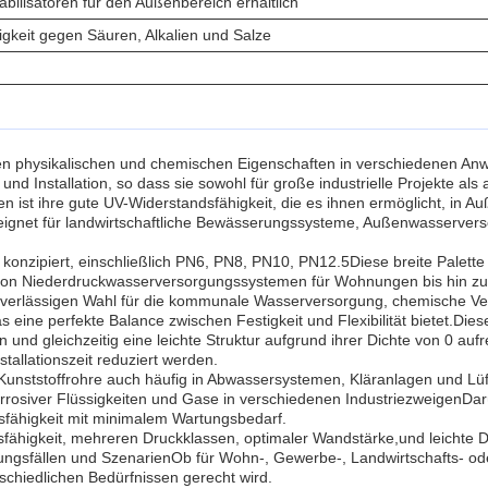
abilisatoren für den Außenbereich erhältlich
gkeit gegen Säuren, Alkalien und Salze
en physikalischen und chemischen Eigenschaften in verschiedenen Anw
nd Installation, so dass sie sowohl für große industrielle Projekte als a
ren ist ihre gute UV-Widerstandsfähigkeit, die es ihnen ermöglicht, 
eignet für landwirtschaftliche Bewässerungssysteme, Außenwasservers
onzipiert, einschließlich PN6, PN8, PN10, PN12.5Diese breite Palette 
n Niederdruckwasserversorgungssystemen für Wohnungen bis hin zum 
 zuverlässigen Wahl für die kommunale Wasserversorgung, chemische Ve
eine perfekte Balance zwischen Festigkeit und Flexibilität bietet.Dies
und gleichzeitig eine leichte Struktur aufgrund ihrer Dichte von 0 au
stallationszeit reduziert werden.
Kunststoffrohre auch häufig in Abwassersystemen, Kläranlagen und Lü
orrosiver Flüssigkeiten und Gase in verschiedenen IndustriezweigenDar
sfähigkeit mit minimalem Wartungsbedarf.
fähigkeit, mehreren Druckklassen, optimaler Wandstärke,und leichte D
ungsfällen und SzenarienOb für Wohn-, Gewerbe-, Landwirtschafts- ode
chiedlichen Bedürfnissen gerecht wird.