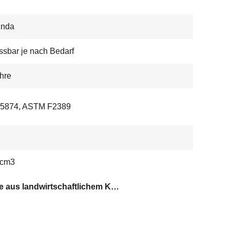
unda
sbar je nach Bedarf
hre
15874, ASTM F2389
/cm3
Rohre aus landwirtschaftlichem Kunststoff mit Garantie