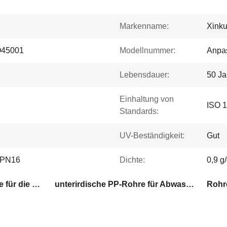
Markenname:
Xink
45001
Modellnummer:
Anpas
Lebensdauer:
50 Ja
Einhaltung von
ISO 
Standards:
UV-Beständigkeit:
Gut
 PN16
Dichte:
0,9 g
Polypropylen-Plastikrohre für die Bewässerung
unterirdische PP-Rohre für Abwasserleitung