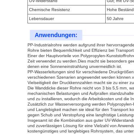
UV-Widerstand
Gut; mit UV-St
Chemische Resistenz
Hohe Beständi
Lebensdauer
50 Jahre
Anwendungen:
PP-Industrialrohre werden aufgrund ihrer hervorragend
Rohre bieten Bequemlichkeit und Effizienz bei Transport u
Einer der Hauptvorteile von Polypropylen-Kunststoffroh
Zeit verwendet zu werden.Dies macht sie besonders ge
denen eine Sonneneinstrahlung unvermeidlich ist.
PP-Wasserleitungen sind für verschiedene Druckgrößen k
verschiedenen Szenarien angewendet werden können.vo
Vielseitigkeit der Druckkennzahlen macht sie zu einer
Die Wanddicke dieser Rohre reicht von 3 bis 5,5 mm, was 
mechanischen Belastungen und Aufprallen standzuhalten 
und zu installieren, wodurch die Arbeitskosten und die In
Zusätzlich zur Wasserversorgung werden Polypropylen-
und Langlebigkeit machen sie ideal für den Transport k
gegen Schub und Verstopfung eine langfristige Leistung
Insgesamt ist die Kombination aus guter UV-Widerstands
und zuverlässigen Lösung für eine Vielzahl von Anwend
kostengünstiges und langlebiges Rohrsystem, das unters