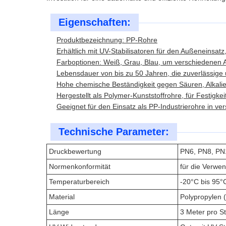
Eigenschaften:
Produktbezeichnung: PP-Rohre
Erhältlich mit UV-Stabilisatoren für den Außeneinsatz
Farboptionen: Weiß, Grau, Blau, um verschiedenen
Lebensdauer von bis zu 50 Jahren, die zuverlässige un
Hohe chemische Beständigkeit gegen Säuren, Alkalie
Hergestellt als Polymer-Kunststoffrohre, für Festigkeit
Geeignet für den Einsatz als PP-Industrierohre in v
Technische Parameter:
Druckbewertung
PN6, PN8, PN
Normenkonformität
für die Verwe
Temperaturbereich
-20°C bis 95°
Material
Polypropylen 
Länge
3 Meter pro S