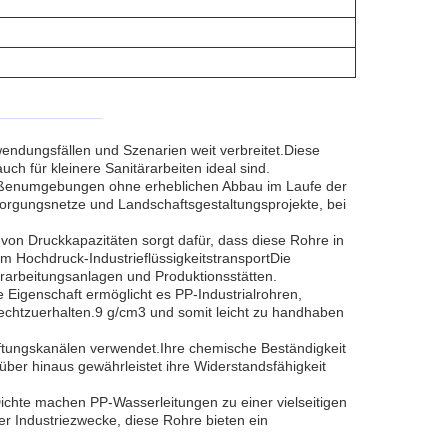
endungsfällen und Szenarien weit verbreitet.Diese
uch für kleinere Sanitärarbeiten ideal sind.
in Außenumgebungen ohne erheblichen Abbau im Laufe der
orgungsnetze und Landschaftsgestaltungsprojekte, bei
von Druckkapazitäten sorgt dafür, dass diese Rohre in
Hochdruck-IndustrieflüssigkeitstransportDie
rarbeitungsanlagen und Produktionsstätten.
e Eigenschaft ermöglicht es PP-Industrialrohren,
frechtzuerhalten.9 g/cm3 und somit leicht zu handhaben
ftungskanälen verwendet.Ihre chemische Beständigkeit
über hinaus gewährleistet ihre Widerstandsfähigkeit
ichte machen PP-Wasserleitungen zu einer vielseitigen
r Industriezwecke, diese Rohre bieten ein