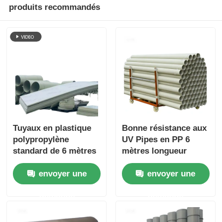
produits recommandés
Tuyaux en plastique
Bonne résistance aux
polypropylène
UV Pipes en PP 6
standard de 6 mètres
mètres longueur
de long, épaisseur de
standard haute
envoyer une
envoyer une
paroi de 3 à 5,5 mm,
résistance aux acides
adaptés aux systèmes
résistance chimique
demande
demande
d'approvisionnement
durable et pour les
en eau et de
applications
plomberie
industrielles