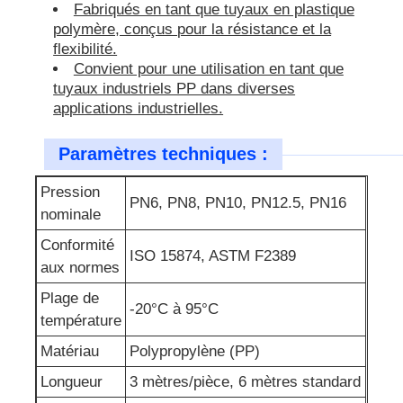
Fabriqués en tant que tuyaux en plastique
polymère, conçus pour la résistance et la
flexibilité.
Convient pour une utilisation en tant que
tuyaux industriels PP dans diverses
applications industrielles.
Paramètres techniques :
Pression
PN6, PN8, PN10, PN12.5, PN16
nominale
Conformité
ISO 15874, ASTM F2389
aux normes
Plage de
-20°C à 95°C
température
Matériau
Polypropylène (PP)
Longueur
3 mètres/pièce, 6 mètres standard