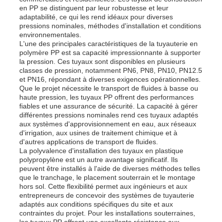
en PP se distinguent par leur robustesse et leur
adaptabilité, ce qui les rend idéaux pour diverses
pressions nominales, méthodes d'installation et conditions
Visite d'usine
environnementales.
L'une des principales caractéristiques de la tuyauterie en
polymère PP est sa capacité impressionnante à supporter
Contrôle de la qualité
la pression. Ces tuyaux sont disponibles en plusieurs
classes de pression, notamment PN6, PN8, PN10, PN12.5
et PN16, répondant à diverses exigences opérationnelles.
Que le projet nécessite le transport de fluides à basse ou
Contact
haute pression, les tuyaux PP offrent des performances
fiables et une assurance de sécurité. La capacité à gérer
différentes pressions nominales rend ces tuyaux adaptés
nouvelles
aux systèmes d'approvisionnement en eau, aux réseaux
d'irrigation, aux usines de traitement chimique et à
d'autres applications de transport de fluides.
La polyvalence d'installation des tuyaux en plastique
Tous les cas
polypropylène est un autre avantage significatif. Ils
peuvent être installés à l'aide de diverses méthodes telles
que le tranchage, le placement souterrain et le montage
Demande de soumission
hors sol. Cette flexibilité permet aux ingénieurs et aux
entrepreneurs de concevoir des systèmes de tuyauterie
adaptés aux conditions spécifiques du site et aux
contraintes du projet. Pour les installations souterraines,
Panneau en plastique de pp
les tuyaux PP offrent une excellente résistance aux