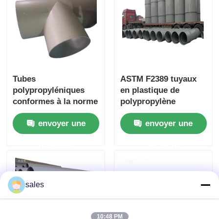
Tubes
ASTM F2389 tuyaux
polypropyléniques
en plastique de
conformes à la norme
polypropylène
ASTM F2389 pour les
standard 6 mètres de
envoyer une
envoyer une
systèmes de fluides
longueur conçus pour
industriels et la
une installation facile
demande
demande
manipulation
et une durabilité à
chimique
long terme
sales
10:48 PM