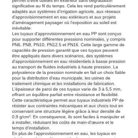
permet d'être utilisés en extérieur sans dégradation
significative au fil du temps. Cela les rend particulièrement
adaptés aux systèmes d'irrigation agricole, aux réseaux
d'approvisionnement en eau extérieurs et aux projets
d'aménagement paysager où l'exposition au soleil est
inévitable.
Les tuyaux d'approvisionnement en eau PP sont conçus
pour supporter différentes pressions nominales, y compris
PN6, PN8, PN10, PN12.5 et PN16. Cette large gamme de
capacités de pression garantit que ces tuyaux peuvent
être appliqués dans divers scénarios, des systèmes
d'approvisionnement en eau résidentiels à basse pression
au transport de fluides industriels à haute pression. La
polyvalence de la pression nominale en fait un choix fiable
pour la distribution d'eau municipale, les usines de
traitement chimique et les installations de fabrication.
L'épaisseur de paroi de ces tuyaux varie de 3 à 5,5 mm,
offrant un équilibre parfait entre résistance et flexibilité.
Cette caractéristique permet aux tuyaux industriels PP de
résister aux contraintes mécaniques et aux chocs tout en
conservant une structure légère grâce à leur densité de
0,9 g/cm³. En conséquence, ils sont faciles à manipuler et
à installer, réduisant les coûts de main-d'œuvre et le
temps d'installation.
En plus de l'approvisionnement en eau, les tuyaux en