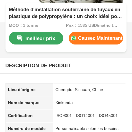
Méthode d'installation souterraine de tuyaux en
plastique de polypropylène : un choix idéal pour
les systèmes d'irrigation et de drainage
MOQ：1 tonne
Prix：1535 USD/metric ton (current price)
agricoles
Causez Maintenant
meilleur prix
DESCRIPTION DE PRODUIT
Lieu d'origine
Chengdu, Sichuan, Chine
Nom de marque
Xinkunda
Certification
ISO9001，ISO14001，ISO45001
Numéro de modèle
Personnalisable selon les besoins