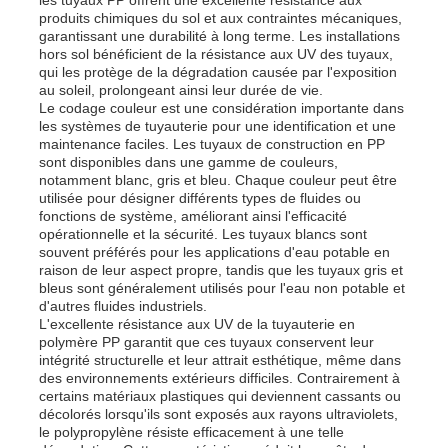
produits chimiques du sol et aux contraintes mécaniques,
garantissant une durabilité à long terme. Les installations
Conseil publicitaire du PP
hors sol bénéficient de la résistance aux UV des tuyaux,
qui les protège de la dégradation causée par l'exposition
au soleil, prolongeant ainsi leur durée de vie.
Le codage couleur est une considération importante dans
Feuille de plastique en PP
les systèmes de tuyauterie pour une identification et une
maintenance faciles. Les tuyaux de construction en PP
sont disponibles dans une gamme de couleurs,
Conseil des SPE
notamment blanc, gris et bleu. Chaque couleur peut être
utilisée pour désigner différents types de fluides ou
fonctions de système, améliorant ainsi l'efficacité
opérationnelle et la sécurité. Les tuyaux blancs sont
Feuille de polypropylène ignifuge
souvent préférés pour les applications d'eau potable en
raison de leur aspect propre, tandis que les tuyaux gris et
bleus sont généralement utilisés pour l'eau non potable et
Pp creusent le panneau de construction
d'autres fluides industriels.
L'excellente résistance aux UV de la tuyauterie en
polymère PP garantit que ces tuyaux conservent leur
intégrité structurelle et leur attrait esthétique, même dans
Feuille de paroi en PP
des environnements extérieurs difficiles. Contrairement à
certains matériaux plastiques qui deviennent cassants ou
décolorés lorsqu'ils sont exposés aux rayons ultraviolets,
feuille de polypropylène
le polypropylène résiste efficacement à une telle