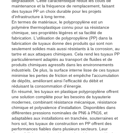
dégradation. Cette caractéristique réduit les coûts de
maintenance et la fréquence de remplacement, faisant
des tuyaux PP un choix durable pour les projets
Pièces en PP
d'infrastructure à long terme.
En termes de matériaux, le polypropylène est un
polymère thermoplastique connu pour sa résistance
chimique, ses propriétés légères et sa facilité de
raccords pour tuyaux en polypropylène
fabrication. L'utilisation de polypropylène (PP) dans la
fabrication de tuyaux donne des produits qui sont non
seulement solides mais aussi résistants à la corrosion, au
tartre et aux attaques chimiques. Cela rend les tuyaux PP
particulièrement adaptés au transport de fluides et de
produits chimiques agressifs dans les environnements
industriels. De plus, la surface interne lisse de ces tuyaux
minimise les pertes de friction et empêche l'accumulation
de dépôts, améliorant ainsi l'efficacité du débit et
réduisant la consommation d'énergie.
En résumé, les tuyaux en plastique polypropylène offrent
une solution complète pour les besoins de tuyauterie
modernes, combinant résistance mécanique, résistance
chimique et polyvalence d'installation. Disponibles dans
différentes pressions nominales de PN6 à PN16, et
adaptables aux installations en tranchée, souterraines et
hors sol, les tuyaux de construction en PP offrent des
performances fiables dans plusieurs secteurs. Leur