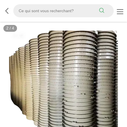
3
/
4