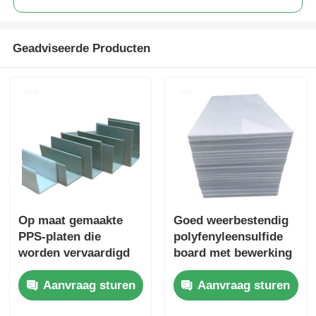
Geadviseerde Producten
Op maat gemaakte
Goed weerbestendig
PPS-platen die
polyfenyleensulfide
worden vervaardigd
board met bewerking
voor auto-onderdelen
van fabricage
Aanvraag sturen
Aanvraag sturen
en die een verbeterde
methoden geschikt
mechanische sterkte
voor mechanische en