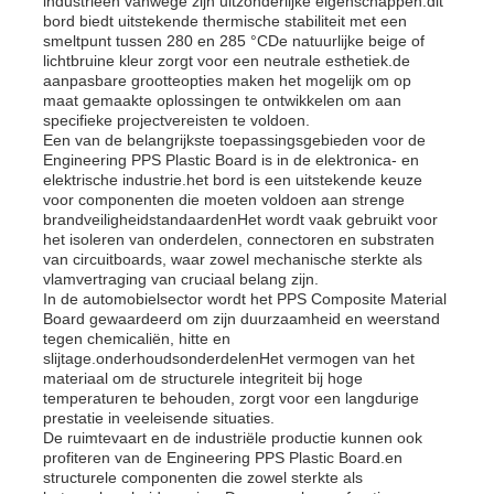
industrieën vanwege zijn uitzonderlijke eigenschappen.dit
bord biedt uitstekende thermische stabiliteit met een
smeltpunt tussen 280 en 285 °CDe natuurlijke beige of
lichtbruine kleur zorgt voor een neutrale esthetiek.de
aanpasbare grootteopties maken het mogelijk om op
maat gemaakte oplossingen te ontwikkelen om aan
specifieke projectvereisten te voldoen.
Een van de belangrijkste toepassingsgebieden voor de
Engineering PPS Plastic Board is in de elektronica- en
elektrische industrie.het bord is een uitstekende keuze
voor componenten die moeten voldoen aan strenge
brandveiligheidstandaardenHet wordt vaak gebruikt voor
het isoleren van onderdelen, connectoren en substraten
van circuitboards, waar zowel mechanische sterkte als
vlamvertraging van cruciaal belang zijn.
In de automobielsector wordt het PPS Composite Material
Board gewaardeerd om zijn duurzaamheid en weerstand
tegen chemicaliën, hitte en
slijtage.onderhoudsonderdelenHet vermogen van het
materiaal om de structurele integriteit bij hoge
temperaturen te behouden, zorgt voor een langdurige
prestatie in veeleisende situaties.
De ruimtevaart en de industriële productie kunnen ook
profiteren van de Engineering PPS Plastic Board.en
structurele componenten die zowel sterkte als