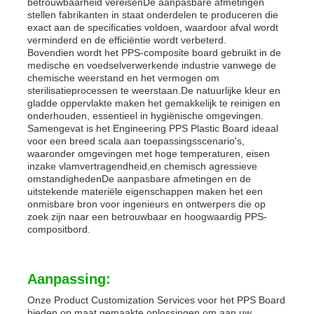
betrouwbaarheid vereisenDe aanpasbare afmetingen
stellen fabrikanten in staat onderdelen te produceren die
exact aan de specificaties voldoen, waardoor afval wordt
verminderd en de efficiëntie wordt verbeterd.
Bovendien wordt het PPS-composite board gebruikt in de
medische en voedselverwerkende industrie vanwege de
chemische weerstand en het vermogen om
sterilisatieprocessen te weerstaan.De natuurlijke kleur en
gladde oppervlakte maken het gemakkelijk te reinigen en
onderhouden, essentieel in hygiënische omgevingen.
Samengevat is het Engineering PPS Plastic Board ideaal
voor een breed scala aan toepassingsscenario's,
waaronder omgevingen met hoge temperaturen, eisen
inzake vlamvertragendheid,en chemisch agressieve
omstandighedenDe aanpasbare afmetingen en de
uitstekende materiële eigenschappen maken het een
onmisbare bron voor ingenieurs en ontwerpers die op
zoek zijn naar een betrouwbaar en hoogwaardig PPS-
compositbord.
Aanpassing:
Onze Product Customization Services voor het PPS Board
bieden op maat gemaakte oplossingen om aan uw