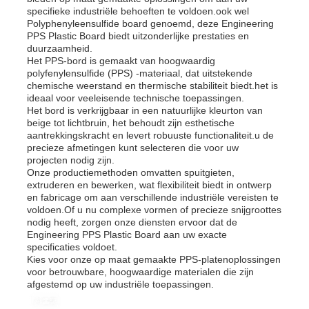
specifieke industriële behoeften te voldoen.ook wel
Polyphenyleensulfide board genoemd, deze Engineering
PPS Plastic Board biedt uitzonderlijke prestaties en
duurzaamheid.
Het PPS-bord is gemaakt van hoogwaardig
polyfenylensulfide (PPS) -materiaal, dat uitstekende
chemische weerstand en thermische stabiliteit biedt.het is
ideaal voor veeleisende technische toepassingen.
Het bord is verkrijgbaar in een natuurlijke kleurton van
beige tot lichtbruin, het behoudt zijn esthetische
aantrekkingskracht en levert robuuste functionaliteit.u de
precieze afmetingen kunt selecteren die voor uw
projecten nodig zijn.
Onze productiemethoden omvatten spuitgieten,
extruderen en bewerken, wat flexibiliteit biedt in ontwerp
en fabricage om aan verschillende industriële vereisten te
voldoen.Of u nu complexe vormen of precieze snijgroottes
nodig heeft, zorgen onze diensten ervoor dat de
Engineering PPS Plastic Board aan uw exacte
specificaties voldoet.
Kies voor onze op maat gemaakte PPS-platenoplossingen
voor betrouwbare, hoogwaardige materialen die zijn
afgestemd op uw industriële toepassingen.