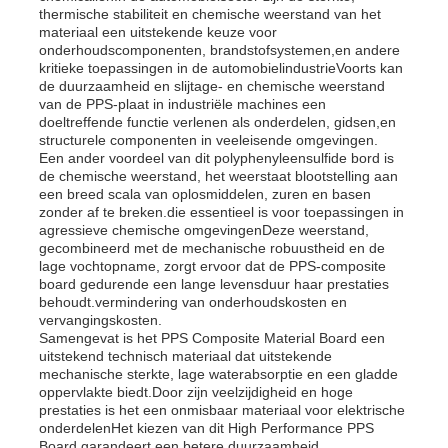
thermische stabiliteit en chemische weerstand van het
materiaal een uitstekende keuze voor
onderhoudscomponenten, brandstofsystemen,en andere
PP Advertising Board
kritieke toepassingen in de automobielindustrieVoorts kan
de duurzaamheid en slijtage- en chemische weerstand
van de PPS-plaat in industriële machines een
Plastic PP-plaat
doeltreffende functie verlenen als onderdelen, gidsen,en
structurele componenten in veeleisende omgevingen.
Een ander voordeel van dit polyphenyleensulfide bord is
de chemische weerstand, het weerstaat blootstelling aan
PPS-raad
een breed scala van oplosmiddelen, zuren en basen
zonder af te breken.die essentieel is voor toepassingen in
agressieve chemische omgevingenDeze weerstand,
Vlamvertragende polypropyleen plaat
gecombineerd met de mechanische robuustheid en de
lage vochtopname, zorgt ervoor dat de PPS-composite
board gedurende een lange levensduur haar prestaties
behoudt.vermindering van onderhoudskosten en
Holle de Bouwraad van pp
vervangingskosten.
Samengevat is het PPS Composite Material Board een
uitstekend technisch materiaal dat uitstekende
PP-wandplaat
mechanische sterkte, lage waterabsorptie en een gladde
oppervlakte biedt.Door zijn veelzijdigheid en hoge
prestaties is het een onmisbaar materiaal voor elektrische
onderdelenHet kiezen van dit High Performance PPS
polypropyleenblad
Board garandeert een betere duurzaamheid,