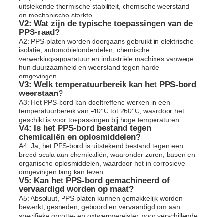
uitstekende thermische stabiliteit, chemische weerstand
en mechanische sterkte.
V2: Wat zijn de typische toepassingen van de
PPS-raad?
A2: PPS-platen worden doorgaans gebruikt in elektrische
isolatie, automobielonderdelen, chemische
verwerkingsapparatuur en industriële machines vanwege
hun duurzaamheid en weerstand tegen harde
omgevingen.
V3: Welk temperatuurbereik kan het PPS-bord
weerstaan?
A3: Het PPS-bord kan doeltreffend werken in een
temperatuurbereik van -40°C tot 260°C, waardoor het
geschikt is voor toepassingen bij hoge temperaturen.
V4: Is het PPS-bord bestand tegen
chemicaliën en oplosmiddelen?
A4: Ja, het PPS-bord is uitstekend bestand tegen een
breed scala aan chemicaliën, waaronder zuren, basen en
organische oplosmiddelen, waardoor het in corrosieve
omgevingen lang kan leven.
V5: Kan het PPS-bord gemachineerd of
vervaardigd worden op maat?
A5: Absoluut, PPS-platen kunnen gemakkelijk worden
bewerkt, gesneden, geboord en vervaardigd om aan
specifieke grootte- en ontwerpvereisten voor verschillende