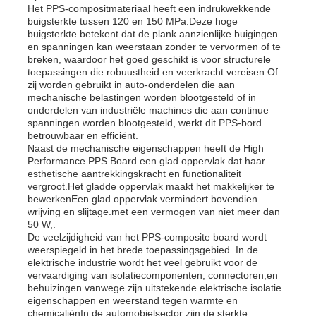
Het PPS-compositmateriaal heeft een indrukwekkende
buigsterkte tussen 120 en 150 MPa.Deze hoge
buigsterkte betekent dat de plank aanzienlijke buigingen
Fabrieksreis
en spanningen kan weerstaan zonder te vervormen of te
breken, waardoor het goed geschikt is voor structurele
toepassingen die robuustheid en veerkracht vereisen.Of
zij worden gebruikt in auto-onderdelen die aan
Kwaliteitscontrole
mechanische belastingen worden blootgesteld of in
onderdelen van industriële machines die aan continue
spanningen worden blootgesteld, werkt dit PPS-bord
Contacteer ons
betrouwbaar en efficiënt.
Naast de mechanische eigenschappen heeft de High
Performance PPS Board een glad oppervlak dat haar
esthetische aantrekkingskracht en functionaliteit
nieuws
vergroot.Het gladde oppervlak maakt het makkelijker te
bewerkenEen glad oppervlak vermindert bovendien
wrijving en slijtage.met een vermogen van niet meer dan
Alle Gevallen
50 W,.
De veelzijdigheid van het PPS-composite board wordt
weerspiegeld in het brede toepassingsgebied. In de
elektrische industrie wordt het veel gebruikt voor de
Vraag een offerte aan
vervaardiging van isolatiecomponenten, connectoren,en
behuizingen vanwege zijn uitstekende elektrische isolatie
eigenschappen en weerstand tegen warmte en
De Plastic Raad van pp
chemicaliënIn de automobielsector zijn de sterkte,