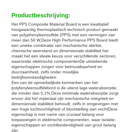
Productbeschrijving:
Het PPS Composite Material Board is een kwalitatief
hoogwaardig thermoplastisch technisch product gemaakt
van polyphenyleensulfide (PPS).met een vermogen van
meer dan 50 W,Deze High Performance PPS Board biedt
een unieke combinatie van mechanische sterkte,
chemische weerstand en dimensionale stabiliteit.het
maakt het een ideale keuze voor verschillende sectoren,
waaronder elektrische componentenDe uitstekende
eigenschappen zorgen voor betrouwbaarheid en
duurzaamheid, zelfs onder moeilijke
bedrijfsomstandigheden.
Een van de opmerkelijkste kenmerken van het
polyfenyleensulfidebord is de uiterst lage waterabsorptie,
Thuis
die minder dan 0,1%.Deze minimale waterabsorptie zorgt
ervoor dat het materiaal zijn mechanische integriteit en
dimensionale stabiliteit behoudt, zelfs in omgevingen met
een hoge luchtvochtigheid of blootstelling aan vochtDeze
Producten
eigenschap is met name van cruciaal belang voor
toepassingen in elektrische componenten, waar isolatie-
eigenschappen en vochtbestendigheid van groot belang
Over ons
zijn.