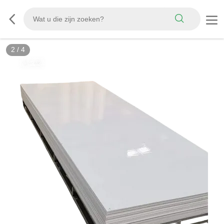
3
/
4