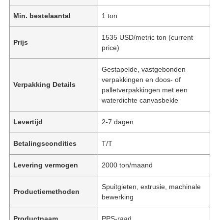
Min. bestelaantal
1 ton
1535 USD/metric ton (current
Prijs
price)
Gestapelde, vastgebonden
verpakkingen en doos- of
Verpakking Details
palletverpakkingen met een
waterdichte canvasbekle
Levertijd
2-7 dagen
Betalingscondities
T/T
Levering vermogen
2000 ton/maand
Spuitgieten, extrusie, machinale
Productiemethoden
bewerking
Productnaam
PPS-raad