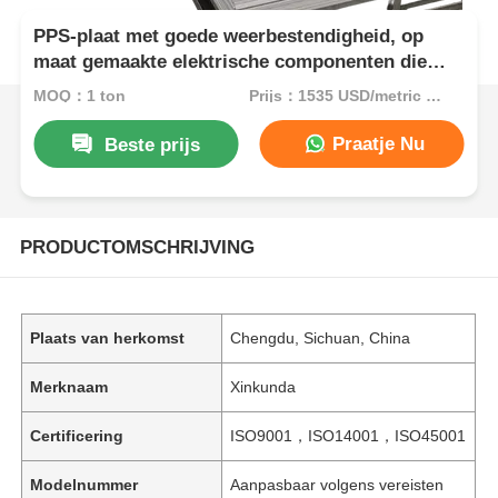
PPS-plaat met goede weerbestendigheid, op
maat gemaakte elektrische componenten die
uitstekende isolatie en mechanische sterkte
MOQ：1 ton
Prijs：1535 USD/metric ton (current price)
bieden
Praatje Nu
Beste prijs
PRODUCTOMSCHRIJVING
Plaats van herkomst
Chengdu, Sichuan, China
Merknaam
Xinkunda
Certificering
ISO9001，ISO14001，ISO45001
Modelnummer
Aanpasbaar volgens vereisten