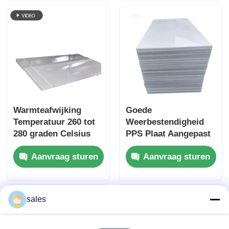
en thermische
elektrische
weerstand bieden
componenten
Warmteafwijking
Goede
Temperatuur 260 tot
Weerbestendigheid
280 graden Celsius
PPS Plaat Aangepast
Polyphenyleensulfide
UL94 V0
Aanvraag sturen
Aanvraag sturen
Board Natuurlijk
Vlamvertragendheid
beige lichtbruine
Aanbevolen voor
kleur Vlamvertragend
Industriële en
plastic plaat
Elektrische
sales
Componenten