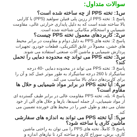
سوالات متداول:
س1: تخته PPS از چه ساخته شده است؟
پاسخ 1: تخته PPS از رزین پلی فنیلن سولفید (PPS) با کارایی
بالا ساخته شده است که به دلیل پایداری حرارتی عالی، مقاومت
شیمیایی و استحکام مکانیکی شناخته شده است.
س2: کاربردهای معمول تخته PPS چیست؟
پاسخ 2: تخته های PPS به دلیل دوام و مقاومت در برابر محیط
های خشن، معمولاً در عایق الکتریکی، قطعات خودرو، تجهیزات
پردازش شیمیایی و ماشین آلات صنعتی استفاده می شوند.
س3: تخته PPS می تواند چه محدوده دمایی را تحمل
کند؟
پاسخ 3: تخته PPS می تواند در محدوده دمایی -40 درجه
سانتیگراد تا 260 درجه سانتیگراد به طور موثر عمل کند و آن را
برای کاربردهای دمای بالا مناسب می کند.
س4: آیا تخته PPS در برابر مواد شیمیایی و حلال ها
مقاوم است؟
پاسخ 4: بله، تخته PPS مقاومت عالی در برابر طیف گسترده ای
از مواد شیمیایی، از جمله اسیدها، بازها و حلال های آلی از خود
نشان می دهد و طول عمر را در محیط های خورنده تضمین می
کند.
س5: آیا تخته PPS می تواند به اندازه های سفارشی
ماشین کاری یا ساخته شود؟
پاسخ 5: کاملاً، تخته های PPS را می توان به راحتی ماشین
کاری، برش، سوراخ کاری و ساخته کرد تا نیازهای اندازه و