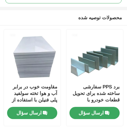
محصولات توصیه شده
برد PPS سفارشی
مقاومت خوب در برابر
ساخته شده برای تحویل
آب و هوا تخته سولفید
قطعات خودرو با
پلی فنیلن با استفاده از
استحکام مکانیکی و
روش های تولید ماشین
ارسال سؤال
ارسال سؤال
مقاومت حرارتی بهبود
آلات مناسب برای اجزای
یافته
مکانیکی و الکتریکی