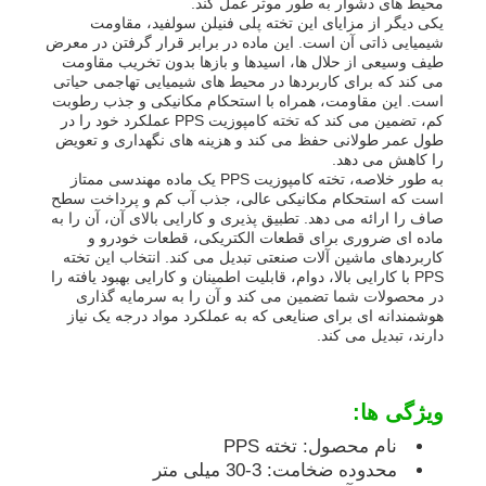
محیط های دشوار به طور موثر عمل کند.
یکی دیگر از مزایای این تخته پلی فنیلن سولفید، مقاومت
شیمیایی ذاتی آن است. این ماده در برابر قرار گرفتن در معرض
تابلوی تبلیغاتی PP
طیف وسیعی از حلال ها، اسیدها و بازها بدون تخریب مقاومت
می کند که برای کاربردها در محیط های شیمیایی تهاجمی حیاتی
است. این مقاومت، همراه با استحکام مکانیکی و جذب رطوبت
کم، تضمین می کند که تخته کامپوزیت PPS عملکرد خود را در
ورق پلاستیکی PP
طول عمر طولانی حفظ می کند و هزینه های نگهداری و تعویض
را کاهش می دهد.
به طور خلاصه، تخته کامپوزیت PPS یک ماده مهندسی ممتاز
هیئت PPS
است که استحکام مکانیکی عالی، جذب آب کم و پرداخت سطح
صاف را ارائه می دهد. تطبیق پذیری و کارایی بالای آن، آن را به
ماده ای ضروری برای قطعات الکتریکی، قطعات خودرو و
کاربردهای ماشین آلات صنعتی تبدیل می کند. انتخاب این تخته
ورق پلی پروپیلن ضد شعله
PPS با کارایی بالا، دوام، قابلیت اطمینان و کارایی بهبود یافته را
در محصولات شما تضمین می کند و آن را به سرمایه گذاری
هوشمندانه ای برای صنایعی که به عملکرد مواد درجه یک نیاز
تخته ساختمانی توخالی PP
دارند، تبدیل می کند.
ورق دیواری PP
ویژگی ها:
نام محصول: تخته PPS
ورق پلی پروپیلن
محدوده ضخامت: 3-30 میلی متر