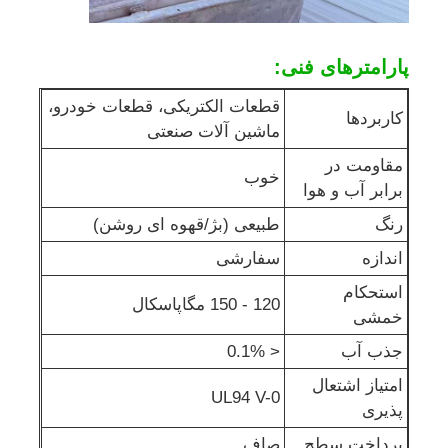
پارامترهای فنی:
قطعات الکتریکی، قطعات خودرو،
کاربردها
ماشین آلات صنعتی
مقاومت در
خوب
برابر آب و هوا
رنگ
طبیعی (بژ/قهوه ای روشن)
اندازه
سفارشی
استحکام
120 - 150 مگاپاسکال
خمشی
جذب آب
< 0.1%
امتیاز اشتعال
UL94 V-0
پذیری
پرداخت سطح
صاف