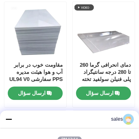
دمای انحرافی گرما 260
مقاومت خوب در برابر
تا 280 درجه سانتیگراد
آب و هوا هیئت مدیره
پلی فنیلن سولفید تخته
PPS سفارشی UL94 V0
طبیعی بیج روشن قهوه
درجه قابل اشتعال توصیه
ارسال سؤال
ارسال سؤال
ای رنگ فلش پلاستیکی
شده برای قطعات
ضد شعله
صنعتی و الکتریکی
sales