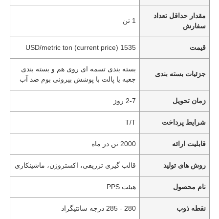
مقدار حداقل تعداد
1 تن
سفارش
قیمت
1535 USD/metric ton (current price)
بسته بندی تسمه ای روی هم و بسته بندی
جزئیات بسته بندی
جعبه یا پالت با پوشش بیرونی بوم ضد آب
زمان تحویل
2-7 روز
شرایط پرداخت
T/T
قابلیت ارائه
2000 تن در ماه
روش های تولید
قالب گیری تزریقی، اکستروژن، ماشینکاری
نام محصول
هیئت PPS
نقطه ذوب
280 - 285 درجه سانتیگراد