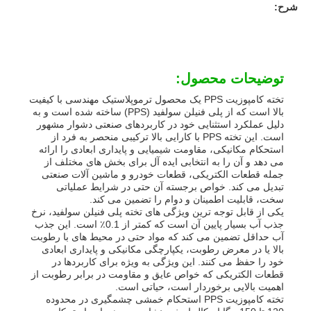
شرح:
توضیحات محصول:
تخته کامپوزیت PPS یک محصول ترموپلاستیک مهندسی با کیفیت
بالا است که از پلی فنیلن سولفید (PPS) ساخته شده است و به
دلیل عملکرد استثنایی خود در کاربردهای صنعتی دشوار مشهور
است. این تخته PPS با کارایی بالا ترکیبی منحصر به فرد از
استحکام مکانیکی، مقاومت شیمیایی و پایداری ابعادی را ارائه
می دهد و آن را به انتخابی ایده آل برای بخش های مختلف از
جمله قطعات الکتریکی، قطعات خودرو و ماشین آلات صنعتی
تبدیل می کند. خواص برجسته آن حتی در شرایط عملیاتی
سخت، قابلیت اطمینان و دوام را تضمین می کند.
یکی از قابل توجه ترین ویژگی های تخته پلی فنیلن سولفید، نرخ
خانه
جذب آب بسیار پایین آن است که کمتر از 0.1٪ است. این جذب
آب حداقل تضمین می کند که مواد حتی در محیط های با رطوبت
بالا یا در معرض رطوبت، یکپارچگی مکانیکی و پایداری ابعادی
خود را حفظ می کنند. این ویژگی به ویژه برای کاربردها در
محصولات
قطعات الکتریکی که خواص عایق و مقاومت در برابر رطوبت از
اهمیت بالایی برخوردار است، حیاتی است.
تخته کامپوزیت PPS استحکام خمشی چشمگیری در محدوده
دربارهی ما