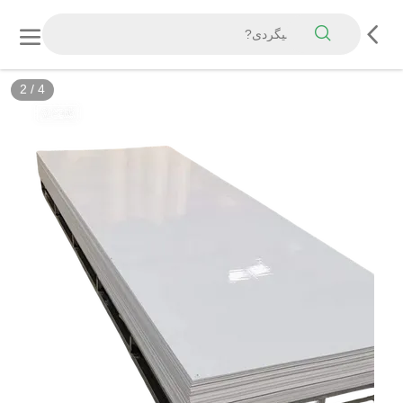
3
/
4