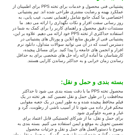
پشتیبانی فنی محصول و خدمات برای تخته PPS برای اطمینان از
عملکرد بهینه و رضایت مشتری طراحی شده اند. تیم پشتیبانی
اختصاصی ما کمک جامع شامل راهنمایی نصب، عیب یابی، به
روز رسانی سفت افزار و نکات نگهداری را ارائه می دهد. ما
مستندات دقیق محصول و راهنمای کاربر را برای کمک به شما در
استفاده حداکثری از تخته PPS خود ارائه می دهیم. علاوه بر این،
پشتیبانی فنی از طریق منابع آنلاین و پورتال های پشتیبانی در
دسترس است که در آن می توانید سوالات متداول، دانلود نرم
افزار و انجمن های جامعه را پیدا کنید. برای مسائل پیچیده،
کارشناسان ما آماده ارائه راه حل های شخصی برای به حداقل
رساندن زمان خرابی و به حداکثر رساندن کارایی هستند.
بسته بندی و حمل و نقل:
محصول تخته PPS ما با دقت بسته بندی می شود تا حداکثر
محافظت را در طول حمل و نقل تضمین کند. هر تخته در یک
فیلم محافظ پیچیده شده و به طور ایمن در یک جعبه مقوایی
محکم قرار داده می شود تا از آسیب ناشی از رطوبت، گرد و
غبار و ضربه جلوگیری شود.
برای حمل و نقل، ما از شرکای لجستیکی قابل اعتماد برای
تضمین تحویل به موقع و ایمن استفاده می کنیم. بسته بندی به
وضوح با دستورالعمل های حمل و نقل و جزئیات محصول
برچسب گذاری شده است تا ترخیص گمرکی و حمل و نقل روان