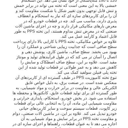
120 تا 150 مگاپاسکال از خود نشان می دهد. این استحکام
خمشی بالا به این معنی است که تخته می تواند در برابر خمش
و تنش قابل توجهی بدون تغییر شکل یا شکست مقاومت کند و
آن را برای کاربردهای سازه ای که نیاز به استحکام و انعطاف
کارخانه تور
پذیری دارند، مناسب می کند. چه در قطعات خودرو که در
معرض بارهای مکانیکی قرار دارند و چه در اجزای ماشین آلات
صنعتی که در معرض تنش مداوم هستند، این تخته PPS به طور
کنترل کیفیت
قابل اعتماد و کارآمد عمل می کند.
علاوه بر خواص مکانیکی، تخته PPS با کارایی بالا دارای پرداخت
سطح صافی است که جذابیت زیبایی شناختی و عملکرد آن را
بهبود می بخشد. سطح صاف، ماشین کاری، پوشش دهی و
تماس با ما
اتصال را آسان تر می کند که در طول فرآیندهای تولید و مونتاژ
مفید است. علاوه بر این، سطح صاف اصطکاک و سایش را
کاهش می دهد و به عمر طولانی تر قطعات تولید شده از این
اخبار
تخته پلی فنیلن سولفید کمک می کند.
تنوع تخته کامپوزیت PPS در طیف گسترده ای از کاربردهای آن
منعکس شده است. در صنعت برق، به دلیل خواص عایق
الکتریکی عالی و مقاومت در برابر حرارت و مواد شیمیایی، به
همه موارد
طور گسترده ای برای تولید قطعات عایق، کانکتورها و محفظه ها
استفاده می شود. در بخش خودرو، استحکام، پایداری حرارتی و
مقاومت شیمیایی این ماده، آن را به انتخابی عالی برای قطعات
درخواست نقل قول
زیر کاپوت، قطعات سیستم سوخت و سایر کاربردهای حیاتی
خودرو تبدیل می کند. علاوه بر این، در ماشین آلات صنعتی، دوام
و مقاومت تخته PPS در برابر سایش و مواد شیمیایی به آن
اجازه می دهد تا به عنوان قطعات، راهنماها و اجزای سازه ای در
کارت پلاستیکی