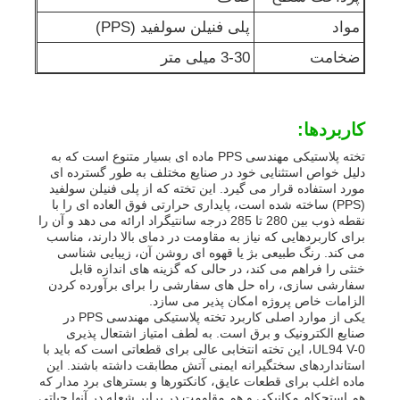
مواد
پلی فنیلن سولفید (PPS)
ضخامت
3-30 میلی متر
کاربردها:
تخته پلاستیکی مهندسی PPS ماده ای بسیار متنوع است که به
دلیل خواص استثنایی خود در صنایع مختلف به طور گسترده ای
مورد استفاده قرار می گیرد. این تخته که از پلی فنیلن سولفید
(PPS) ساخته شده است، پایداری حرارتی فوق العاده ای را با
نقطه ذوب بین 280 تا 285 درجه سانتیگراد ارائه می دهد و آن را
برای کاربردهایی که نیاز به مقاومت در دمای بالا دارند، مناسب
می کند. رنگ طبیعی بژ یا قهوه ای روشن آن، زیبایی شناسی
خنثی را فراهم می کند، در حالی که گزینه های اندازه قابل
سفارشی سازی، راه حل های سفارشی را برای برآورده کردن
الزامات خاص پروژه امکان پذیر می سازد.
یکی از موارد اصلی کاربرد تخته پلاستیکی مهندسی PPS در
صنایع الکترونیک و برق است. به لطف امتیاز اشتعال پذیری
UL94 V-0، این تخته انتخابی عالی برای قطعاتی است که باید با
استانداردهای سختگیرانه ایمنی آتش مطابقت داشته باشند. این
ماده اغلب برای قطعات عایق، کانکتورها و بسترهای برد مدار که
هم استحکام مکانیکی و هم مقاومت در برابر شعله در آنها حیاتی