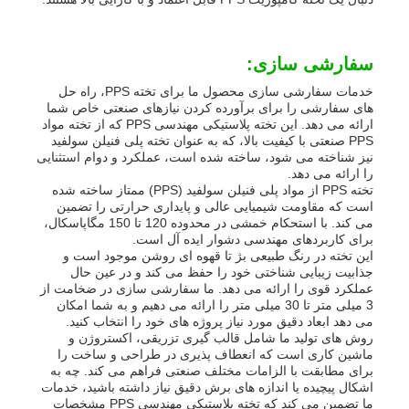
سفارشی سازی:
خدمات سفارشی سازی محصول ما برای تخته PPS، راه حل
های سفارشی را برای برآورده کردن نیازهای صنعتی خاص شما
ارائه می دهد. این تخته پلاستیکی مهندسی PPS که از تخته مواد
PPS صنعتی با کیفیت بالا، که به عنوان تخته پلی فنیلن سولفید
نیز شناخته می شود، ساخته شده است، عملکرد و دوام استثنایی
را ارائه می دهد.
تخته PPS از مواد پلی فنیلن سولفید (PPS) ممتاز ساخته شده
است که مقاومت شیمیایی عالی و پایداری حرارتی را تضمین
می کند. با استحکام خمشی در محدوده 120 تا 150 مگاپاسکال،
برای کاربردهای مهندسی دشوار ایده آل است.
این تخته در رنگ طبیعی بژ تا قهوه ای روشن موجود است و
جذابیت زیبایی شناختی خود را حفظ می کند و در عین حال
عملکرد قوی را ارائه می دهد. ما سفارشی سازی در ضخامت از
3 میلی متر تا 30 میلی متر را ارائه می دهیم و به شما امکان
می دهد ابعاد دقیق مورد نیاز پروژه های خود را انتخاب کنید.
روش های تولید ما شامل قالب گیری تزریقی، اکستروژن و
ماشین کاری است که انعطاف پذیری در طراحی و ساخت را
برای مطابقت با الزامات مختلف صنعتی فراهم می کند. چه به
اشکال پیچیده یا اندازه های برش دقیق نیاز داشته باشید، خدمات
ما تضمین می کند که تخته پلاستیکی مهندسی PPS مشخصات