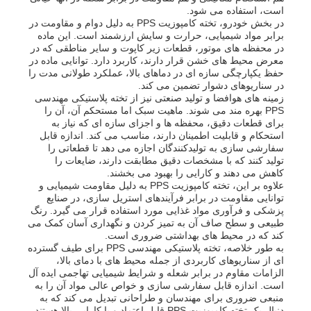
است، استفاده می شود.
در بخش خودرو، تخته کامپوزیت PPS به دلیل دوام و مقاومت در
برابر مواد شیمیایی، حرارت و سایش ارزشمند است. این ماده
در محفظه های موتور، قطعات زیر کاپوت و سایر مناطقی که در
معرض محیط های خشن قرار دارند، کاربرد دارد. توانایی ماده در
حفظ یکپارچگی سازه ای در دماهای بالا، عملکرد طولانی مدت را
در سناریوهای دشوار تضمین می کند.
زمینه های هوافضا و تولید صنعتی نیز از تخته پلاستیکی مهندسی
PPS بهره مند می شوند. ماهیت سبک اما مستحکم آن، آن را
برای قطعات دقیق، محفظه ها و اجزای سازه ای که نیاز به
استحکام و قابلیت اطمینان دارند، مناسب می کند. اندازه قابل
سفارشی سازی به تولیدکنندگان اجازه می دهد تا قطعاتی را
تولید کنند که با مشخصات دقیق مطابقت دارند، ضایعات را
کاهش می دهند و کارایی را بهبود می بخشند.
علاوه بر این، تخته کامپوزیت PPS به دلیل مقاومت شیمیایی و
توانایی مقاومت در برابر فرآیندهای استریل سازی، در صنایع
پزشکی و فرآوری مواد غذایی مورد استفاده قرار می گیرد. رنگ
طبیعی و سطح صاف آن به تمیز کردن و نگهداری آسان کمک می
کند که در محیط های بهداشتی ضروری است.
به طور خلاصه، تخته پلاستیکی مهندسی PPS برای طیف گسترده
ای از سناریوهای کاربردی از جمله محیط های با دمای بالا،
الزامات مقاوم در برابر شعله و شرایط شیمیایی تهاجمی ایده آل
است. اندازه قابل سفارشی سازی و خواص عالی مواد آن را به
منبعی ضروری برای مهندسان و طراحانی تبدیل می کند که به
دنبال یک تخته کامپوزیت PPS قابل اعتماد و با کارایی بالا هستند.