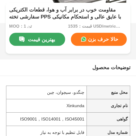
مقاومت خوب در برابر آب و هوا، قطعات الکتریکی
سفارشی تخته PPS با عایق عالی و استحکام مکانیکی
قیمت：1535 USD/metric ton (current price)
MOQ：1 تن
حالا حرف بزن
بهترین قیمت
توضیحات محصول
محل منبع
چنگدو، سیچوان، چین
نام تجاری
Xinkunda
گواهی
ISO9001，ISO14001，ISO45001
شماره مدل
قابل تنظیم با توجه به نیاز