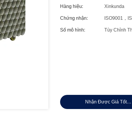
Hàng hiệu:
Xinkunda
Chứng nhận:
ISO9001，I
Số mô hình:
Tùy Chỉnh T
Nhận Được Giá Tốt N