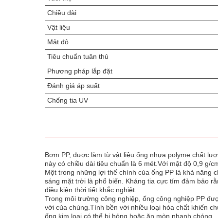
Chiều dài
Vật liệu
Mật độ
Tiêu chuẩn tuân thủ
Phương pháp lắp đặt
Đánh giá áp suất
Chống tia UV
Bơm PP, được làm từ vật liệu ống nhựa polyme chất lượ
này có chiều dài tiêu chuẩn là 6 mét.Với mật độ 0,9 
Một trong những lợi thế chính của ống PP là khả năng ch
sáng mặt trời là phổ biến. Kháng tia cực tím đảm bảo rằ
điều kiện thời tiết khắc nghiệt.
Trong môi trường công nghiệp, ống công nghiệp PP đượ
vời của chúng.Tính bền với nhiều loại hóa chất khiến 
ống kim loại có thể bị hỏng hoặc ăn mòn nhanh chóng.