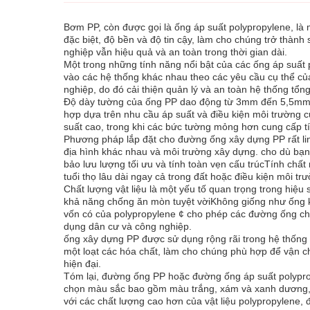
Bơm PP, còn được gọi là ống áp suất polypropylene, là 
đặc biệt, độ bền và độ tin cậy, làm cho chúng trở thà
nghiệp vẫn hiệu quả và an toàn trong thời gian dài.
Một trong những tính năng nổi bật của các ống áp suất 
vào các hệ thống khác nhau theo các yêu cầu cụ thể c
nghiệp, do đó cải thiện quản lý và an toàn hệ thống tổng
Độ dày tường của ống PP dao động từ 3mm đến 5,5mm, 
hợp dựa trên nhu cầu áp suất và điều kiện môi trường 
suất cao, trong khi các bức tường mỏng hơn cung cấp tính
Phương pháp lắp đặt cho đường ống xây dựng PP rất linh
địa hình khác nhau và môi trường xây dựng. cho dù bạ
bảo lưu lượng tối ưu và tính toàn vẹn cấu trúcTính chấ
tuổi thọ lâu dài ngay cả trong đất hoặc điều kiện môi tr
Chất lượng vật liệu là một yếu tố quan trọng trong hiệ
khả năng chống ăn mòn tuyệt vờiKhông giống như ống kim 
vốn có của polypropylene ¢ cho phép các đường ống ch
dụng dân cư và công nghiệp.
ống xây dựng PP được sử dụng rộng rãi trong hệ thống c
một loạt các hóa chất, làm cho chúng phù hợp để vận c
hiện đại.
Tóm lại, đường ống PP hoặc đường ống áp suất polyprop
chọn màu sắc bao gồm màu trắng, xám và xanh dương, và
với các chất lượng cao hơn của vật liệu polypropylene