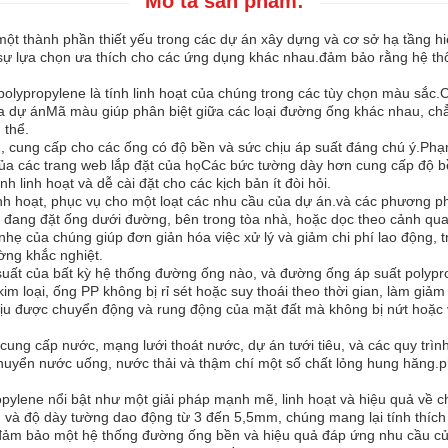
Mô tả sản phẩm:
một thành phần thiết yếu trong các dự án xây dựng và cơ sở hạ tầng hi
nh sự lựa chọn ưa thích cho các ứng dụng khác nhau.đảm bảo rằng hệ t
polypropylene là tính linh hoạt của chúng trong các tùy chọn màu sắc
ủa dự ánMã màu giúp phân biệt giữa các loại đường ống khác nhau, ch
 thể.
cung cấp cho các ống có độ bền và sức chịu áp suất đáng chú ý.Phạ
của các trang web lắp đặt của họCác bức tường dày hơn cung cấp độ b
 linh hoạt và dễ cài đặt cho các kịch bản ít đòi hỏi.
 hoạt, phục vụ cho một loạt các nhu cầu của dự án.và các phương pháp
n đang đặt ống dưới đường, bên trong tòa nhà, hoặc dọc theo cảnh qu
t nhẹ của chúng giúp đơn giản hóa việc xử lý và giảm chi phí lao động
ường khắc nghiệt.
u suất của bất kỳ hệ thống đường ống nào, và đường ống áp suất polypro
loại, ống PP không bị rỉ sét hoặc suy thoái theo thời gian, làm giảm đ
ịu được chuyển động và rung động của mặt đất mà không bị nứt hoặc v
ung cấp nước, mạng lưới thoát nước, dự án tưới tiêu, và các quy trìn
huyển nước uống, nước thải và thậm chí một số chất lỏng hung hăng.ph
ylene nổi bật như một giải pháp mạnh mẽ, linh hoạt và hiệu quả về ch
 độ dày tường dao động từ 3 đến 5,5mm, chúng mang lại tính thích ng
, đảm bảo một hệ thống đường ống bền và hiệu quả đáp ứng nhu cầu c