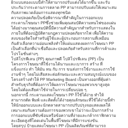
ผิวแบบสองแบบนี้ทําให้สามารถปรับแต่งได้มากขึ้น และรับ
ประกันว่ากระดานการตลาด PP สามารถปรับแต่งให้เหมาะสม
กับสภาพแวดล้อมการแสดงทุกชนิด
ความปลอดภัยเป็นข้อพิจารณาที่สําคัญในการออกแบบ
กระดานโฆษณา PPซึ่งช่วยเพิ่มคุณสมบัติความทนไฟของแผ่น
ได้อย่างมากคุณสมบัตินี้มีความสําคัญมากสําหรับการแสดงใน
ภายในที่ต้องปฏิบัติตามกฎความปลอดภัยจากไฟ เพื่อให้ความ
สงบของจิตใจสําหรับผู้ใช้และผู้ประกอบการสถานที่เหมือน
กันตัวเลือกความอ่อนเพลิงทําให้แผ่นแสดงผลการโฆษณา PP
เป็นตัวเลือกที่น่าเชื่อถือและปลอดภัยสําหรับสถานที่การค้าและ
โปรโมชั่นต่างๆ.
โปลิโปรพีเลน (PP) คุณภาพดี โปลิโปรพีเลน (PP) เป็น
โครงการโฆษณาที่ใช้งานได้นานและเบาการ สร้าง ที่
แข็งแกร่ง ทํา ให้มัน ทน กับ การ ขนส่งการใช้งานและการใช้
งานซ้ําๆ โดยไม่เสียสละต่อลักษณะและความสมบูรณ์แบบของ
โครงสร้างทําให้ PP Marketing Board เป็นทางออกที่คุ้มค่า
สําหรับธุรกิจที่ต้องการให้ผลการโฆษณาของพวกเขาสูงสุด
โดยไม่ต้องเสียค่าใช้จ่ายในการเปลี่ยนบ่อย ๆ.
บ้าน
นอกจากนี้ กระดานแสดงโฆษณา PP ก็ใช้ได้ง่าย ทําให้
สามารถตัด พิมพ์ และติดตั้งได้ง่ายคุณลักษณะที่ใช้ได้ง่ายนี้ทํา
ให้นักออกแบบและนักตลาดสามารถปรับปรุงจอแสดงผลให้
ผลิตภัณฑ์
เหมาะสมกับความต้องการของพวกเขาไม่ว่าจะเป็นการสร้าง
การออกแบบที่ซับซ้อนหรือข้อความที่ง่ายและกล้ากราฟิกความ
ละเอียดสูงที่โดดเด่นในพื้นที่โฆษณาที่มีการแข่งขัน.
โดยสรุป ป้ายแสดงโฆษณา PP เป็นผลิตภัณฑ์ที่สามารถ
เกี่ยวกับเรา