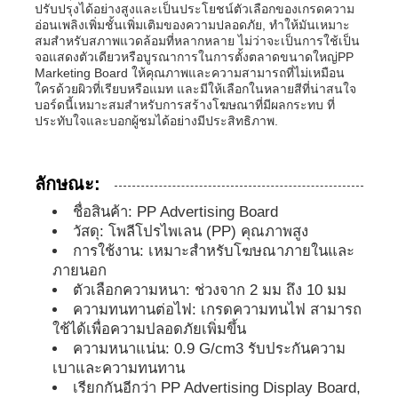
ปรับปรุงได้อย่างสูงและเป็นประโยชน์ตัวเลือกของเกรดความ
อ่อนเพลิงเพิ่มชั้นเพิ่มเติมของความปลอดภัย, ทําให้มันเหมาะ
สมสําหรับสภาพแวดล้อมที่หลากหลาย ไม่ว่าจะเป็นการใช้เป็น
ทัวร์โรงงาน
จอแสดงตัวเดียวหรือบูรณาการในการตั้งตลาดขนาดใหญ่PP
Marketing Board ให้คุณภาพและความสามารถที่ไม่เหมือน
ใครด้วยผิวที่เรียบหรือแมท และมีให้เลือกในหลายสีที่น่าสนใจ
บอร์ดนี้เหมาะสมสําหรับการสร้างโฆษณาที่มีผลกระทบ ที่
ควบคุมคุณภาพ
ประทับใจและบอกผู้ชมได้อย่างมีประสิทธิภาพ.
ติดต่อเรา
ลักษณะ:
ชื่อสินค้า: PP Advertising Board
ข่าว
วัสดุ: โพลีโปรไพเลน (PP) คุณภาพสูง
การใช้งาน: เหมาะสําหรับโฆษณาภายในและ
ภายนอก
ทุกกรณี
ตัวเลือกความหนา: ช่วงจาก 2 มม ถึง 10 มม
ความทนทานต่อไฟ: เกรดความทนไฟ สามารถ
ใช้ได้เพื่อความปลอดภัยเพิ่มขึ้น
ขออ้าง
ความหนาแน่น: 0.9 G/cm3 รับประกันความ
เบาและความทนทาน
เรียกกันอีกว่า PP Advertising Display Board,
กระดาษพลาสติก pp