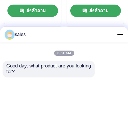
ทนต่อสภาพอากาศที่ดี
แสดงสินค้า และการ
ส่งคำถาม
ส่งคำถาม
เหมาะสําหรับป้าย
ตลาด
ภายนอก
sales
6:51 AM
Good day, what product are you looking 
for?
แผ่นโฆษณา PP เกรด
ป้ายโฆษณาโพลีโพรพิ
หน่วงไฟ ทนทาน ปรับ
ลีนสีเบจ ทนทาน
แต่งได้ เหมาะสำหรับ
อเนกประสงค์ เหมาะ
ป้ายในร่ม กลางแจ้ง และ
สำหรับงานพิมพ์ ตัด และ
ส่งคำถาม
ส่งคำถาม
จอแสดงผลทางการ
การตลาดค้าปลีก
ตลาด