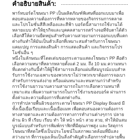
คําอธิบายสินค้า:
พาร์ทบอร์ดโฆษณา PP เป็นผลิตภัณฑ์พิเศษที่ออกแบบมาเพื่อ
ตอบสนองความต้องการที่หลากหลายของกิจกรรมการตลาด
และโปรโมชั่นสีสีเหลืองและสีฟ้า บอร์ดนี้สามารถใช้งานได้
หลายแบบ ทําให้ธุรกิจและบุคคลสามารถสร้างจอที่จับตาได้ตัว
เลือกสีให้ความยืดหยุ่นสําหรับความสวยงามการออกแบบที่แตก
ต่างกันทําให้มันเป็นตัวเลือกที่เหมาะสมสําหรับการโฆษณา
แคมเปญ การแสดงสินค้า การแสดงสินค้า และกิจกรรมโปร
โมชั่นอื่น ๆ
หนึ่งในลักษณะที่โดดเด่นของกระดานแสดงโฆษณา PP คือตัว
เลือกความหนาที่หลากหลายตั้งแต่ 2 มม. ถึง 10 มม.ความหนา
ที่แตกต่างกันนี้ทําให้ผู้ใช้สามารถเลือกแผ่นที่สมบูรณ์แบบสําห
รับการใช้งานเฉพาะของพวกเขาไม่ว่าพวกเขาต้องการจอเบา
สําหรับการขนส่งง่าย หรือแผ่นหนาและทนทานกว่าสําหรับ
การใช้งานยาวนานความสามารถในการเลือกความหนาที่
เหมาะสม เพิ่มความสามารถในการใช้งานของบอร์ด ผ่านการ
ตั้งค่าและความต้องการที่แตกต่างกัน.
การทําปลายพื้นผิวของกระดาษโฆษณา PP Display Board มี
ทั้งเนื้อเยื่อเรียบและเนื้อเยื่อแมท เพื่อตอบสนองความต้องการ
ทางสายตาและความต้องการทางการทํางานต่างๆการ ปลาย
ด้าน ผิว ที่ เรียบ เรียบ ทํา ให้ หน้า หน้า สวย สวย, ทําให้มันสม
บูรณ์แบบสําหรับการพิมพ์กราฟิกที่มีคุณภาพสูง และวัสดุการ
โฆษณาที่สดใสซึ่งเป็นประโยชน์ในสภาพแวดล้อมที่มีแสง
สว่างมาก ที่การมองเห็นเป็นสิ่งสําคัญตัวเลือกการทําปลายพื้น