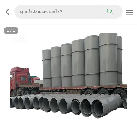
1
/
1