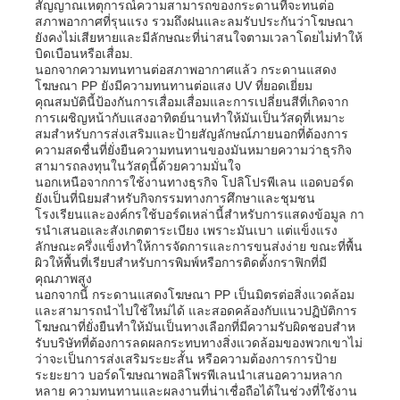
สัญญาณเหตุการณ์ความสามารถของกระดานที่จะทนต่อ
สภาพอากาศที่รุนแรง รวมถึงฝนและลมรับประกันว่าโฆษณา
ยังคงไม่เสียหายและมีลักษณะที่น่าสนใจตามเวลาโดยไม่ทําให้
ท่อ PP
บิดเบือนหรือเสื่อม.
นอกจากความทนทานต่อสภาพอากาศแล้ว กระดานแสดง
โฆษณา PP ยังมีความทนทานต่อแสง UV ที่ยอดเยี่ยม
เครื่องติดต่อท่อพอลิโพรพีเลน
คุณสมบัตินี้ป้องกันการเสื่อมเสื่อมและการเปลี่ยนสีที่เกิดจาก
การเผชิญหน้ากับแสงอาทิตย์นานทําให้มันเป็นวัสดุที่เหมาะ
สมสําหรับการส่งเสริมและป้ายสัญลักษณ์ภายนอกที่ต้องการ
ความสดชื่นที่ยั่งยืนความทนทานของมันหมายความว่าธุรกิจ
สามารถลงทุนในวัสดุนี้ด้วยความมั่นใจ
นอกเหนือจากการใช้งานทางธุรกิจ โปลิโปรพีเลน แอดบอร์ด
ยังเป็นที่นิยมสําหรับกิจกรรมทางการศึกษาและชุมชน
โรงเรียนและองค์กรใช้บอร์ดเหล่านี้สําหรับการแสดงข้อมูล กา
รนําเสนอและสังเกตตาระเบียง เพราะมันเบา แต่แข็งแรง
ลักษณะครึ่งแข็งทําให้การจัดการและการขนส่งง่าย ขณะที่พื้น
ผิวให้พื้นที่เรียบสําหรับการพิมพ์หรือการติดตั้งกราฟิกที่มี
คุณภาพสูง
นอกจากนี้ กระดานแสดงโฆษณา PP เป็นมิตรต่อสิ่งแวดล้อม
และสามารถนําไปใช้ใหม่ได้ และสอดคล้องกับแนวปฏิบัติการ
โฆษณาที่ยั่งยืนทําให้มันเป็นทางเลือกที่มีความรับผิดชอบสําห
รับบริษัทที่ต้องการลดผลกระทบทางสิ่งแวดล้อมของพวกเขาไม่
ว่าจะเป็นการส่งเสริมระยะสั้น หรือความต้องการการป้าย
ระยะยาว บอร์ดโฆษณาพอลิโพรพีเลนนําเสนอความหลาก
หลาย ความทนทานและผลงานที่น่าเชื่อถือได้ในช่วงที่ใช้งาน