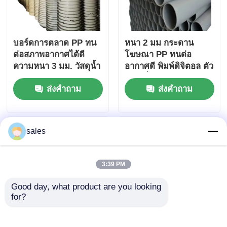
บอร์ดการตลาด PP ทน
หนา 2 มม กระดาน
ต่อสภาพอากาศได้ดี
โฆษณา PP ทนต่อ
ความหนา 3 มม. วัสดุน้ำ
อากาศดี พิมพ์ดิจิตอล ตัว
หนักเบาแข็งแรง เหมาะ
เลือกที่เหมาะสมสําหรับ
ส่งคำถาม
ส่งคำถาม
สำหรับการแสดงการ
โฆษณาในกลางแจ้ง
ตลาดและระยะยาว
sales
3:39 PM
Good day, what product are you looking 
for?
กระดานโฆษณา PP
ป้ายโฆษณาสกรีนลาย