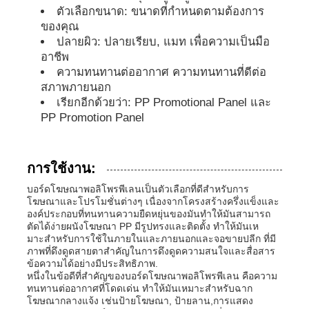
ตัวเลือกขนาด: ขนาดที่กําหนดตามต้องการ
ของคุณ
ป้ายโฆษณา PP
ปลายผิว: ปลายเรียบ, แมท เพื่อความเป็นมือ
อาชีพ
ความทนทานต่ออากาศ ความทนทานที่ดีต่อ
แผ่นพลาสติก PP
สภาพภายนอก
เรียกอีกด้วยว่า: PP Promotional Panel และ
PP Promotion Panel
คณะกรรมการ PPS
การใช้งาน:
ผนังพอลิโปรพีเลนกันไฟ
บอร์ดโฆษณาพอลิโพรพีเลนเป็นตัวเลือกที่ดีสําหรับการ
โฆษณาและโปรโมชั่นต่างๆ เนื่องจากโครงสร้างครึ่งแข็งและ
แผ่นโครงสร้างกลวง PP
องค์ประกอบที่ทนทานความยืดหยุ่นของมันทําให้มันสามารถ
ตัดได้ง่ายผนังโฆษณา PP มีรูปทรงและติดตั้ง ทําให้มันเห
มาะสําหรับการใช้ในภายในและภายนอกและจอขายปลีก ที่มี
ภาพที่ดึงดูดสายตาสําคัญในการดึงดูดความสนใจและสื่อสาร
กระดาษผนัง PP
ข้อความได้อย่างมีประสิทธิภาพ.
หนึ่งในข้อดีที่สําคัญของบอร์ดโฆษณาพอลิโพรพีเลน คือความ
ทนทานต่ออากาศที่โดดเด่น ทําให้มันเหมาะสําหรับฉาก
แผ่นโพลีโพรพีลีน
โฆษณากลางแจ้ง เช่นป้ายโฆษณา, ป้ายลาน,การแสดง