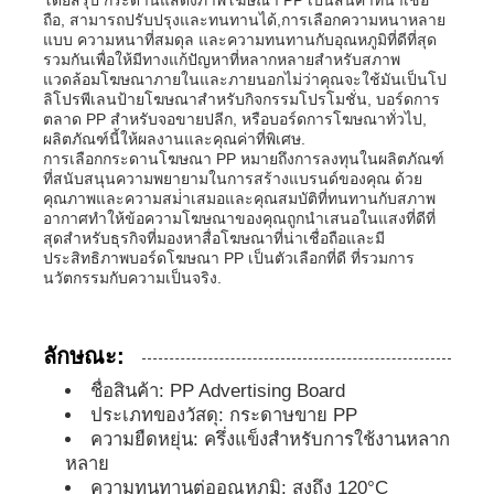
ถือ, สามารถปรับปรุงและทนทานได้,การเลือกความหนาหลาย
แบบ ความหนาที่สมดุล และความทนทานกับอุณหภูมิที่ดีที่สุด
รวมกันเพื่อให้มีทางแก้ปัญหาที่หลากหลายสําหรับสภาพ
ทัวร์โรงงาน
แวดล้อมโฆษณาภายในและภายนอกไม่ว่าคุณจะใช้มันเป็นโป
ลิโปรพีเลนป้ายโฆษณาสําหรับกิจกรรมโปรโมชั่น, บอร์ดการ
ตลาด PP สําหรับจอขายปลีก, หรือบอร์ดการโฆษณาทั่วไป,
ควบคุมคุณภาพ
ผลิตภัณฑ์นี้ให้ผลงานและคุณค่าที่พิเศษ.
การเลือกกระดานโฆษณา PP หมายถึงการลงทุนในผลิตภัณฑ์
ที่สนับสนุนความพยายามในการสร้างแบรนด์ของคุณ ด้วย
คุณภาพและความสม่ําเสมอและคุณสมบัติที่ทนทานกับสภาพ
ติดต่อเรา
อากาศทําให้ข้อความโฆษณาของคุณถูกนําเสนอในแสงที่ดีที่
สุดสําหรับธุรกิจที่มองหาสื่อโฆษณาที่น่าเชื่อถือและมี
ประสิทธิภาพบอร์ดโฆษณา PP เป็นตัวเลือกที่ดี ที่รวมการ
ข่าว
นวัตกรรมกับความเป็นจริง.
ทุกกรณี
ลักษณะ:
ชื่อสินค้า: PP Advertising Board
ขออ้าง
ประเภทของวัสดุ: กระดาษขาย PP
ความยืดหยุ่น: ครึ่งแข็งสําหรับการใช้งานหลาก
หลาย
กระดาษพลาสติก pp
ความทนทานต่ออุณหภูมิ: สูงถึง 120°C