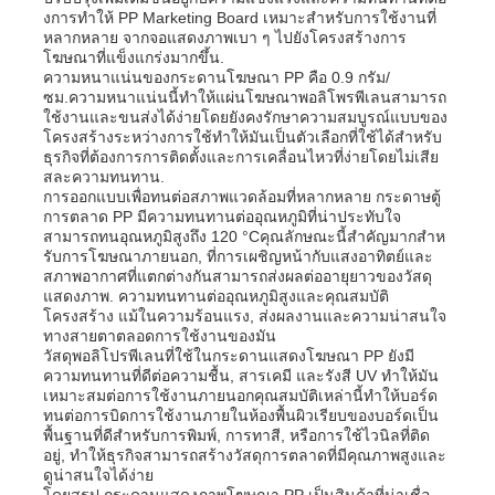
งการทําให้ PP Marketing Board เหมาะสําหรับการใช้งานที่
หลากหลาย จากจอแสดงภาพเบา ๆ ไปยังโครงสร้างการ
โฆษณาที่แข็งแกร่งมากขึ้น.
ความหนาแน่นของกระดานโฆษณา PP คือ 0.9 กรัม/
ซม.ความหนาแน่นนี้ทําให้แผ่นโฆษณาพอลิโพรพีเลนสามารถ
ใช้งานและขนส่งได้ง่ายโดยยังคงรักษาความสมบูรณ์แบบของ
โครงสร้างระหว่างการใช้ทําให้มันเป็นตัวเลือกที่ใช้ได้สําหรับ
ธุรกิจที่ต้องการการติดตั้งและการเคลื่อนไหวที่ง่ายโดยไม่เสีย
สละความทนทาน.
การออกแบบเพื่อทนต่อสภาพแวดล้อมที่หลากหลาย กระดาษตู้
การตลาด PP มีความทนทานต่ออุณหภูมิที่น่าประทับใจ
สามารถทนอุณหภูมิสูงถึง 120 °Cคุณลักษณะนี้สําคัญมากสําห
รับการโฆษณาภายนอก, ที่การเผชิญหน้ากับแสงอาทิตย์และ
สภาพอากาศที่แตกต่างกันสามารถส่งผลต่ออายุยาวของวัสดุ
แสดงภาพ. ความทนทานต่ออุณหภูมิสูงและคุณสมบัติ
โครงสร้าง แม้ในความร้อนแรง, ส่งผลงานและความน่าสนใจ
ทางสายตาตลอดการใช้งานของมัน
บ้าน
วัสดุพอลิโปรพีเลนที่ใช้ในกระดานแสดงโฆษณา PP ยังมี
ความทนทานที่ดีต่อความชื้น, สารเคมี และรังสี UV ทําให้มัน
เหมาะสมต่อการใช้งานภายนอกคุณสมบัติเหล่านี้ทําให้บอร์ด
ทนต่อการบิดการใช้งานภายในห้องพื้นผิวเรียบของบอร์ดเป็น
ผลิตภัณฑ์
พื้นฐานที่ดีสําหรับการพิมพ์, การทาสี, หรือการใช้ไวนิลที่ติด
อยู่, ทําให้ธุรกิจสามารถสร้างวัสดุการตลาดที่มีคุณภาพสูงและ
ดูน่าสนใจได้ง่าย
เกี่ยวกับเรา
โดยสรุป กระดานแสดงภาพโฆษณา PP เป็นสินค้าที่น่าเชื่อ