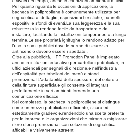
e vivaci nel tempo, anche in condizioni ambientali difficili.
Per quanto riguarda le occasioni di applicazione, la
bacheca in polipropilene è comunemente utilizzata per
segnaletica al dettaglio, esposizioni fieristiche, pannelli
espositivi e sfondi di eventi.La sua leggerezza e la sua
robustezza la rendono facile da trasportare e da
installare, facilitando le installazioni temporanee o a lungo
termine.Le sue proprietà ignifughe lo rendono adatto per
l'uso in spazi pubblici dove le norme di sicurezza
antincendio devono essere rispettate..
Oltre alla pubblicità, il PP Promotion Panel è impiegato
anche in istituzioni educative per cartelloni pubblicitari, in
uffici aziendali per segnali di direzione,e nell'industria
dell'ospitalità per tabelloni dei menù e stand
promozionaliL'adattabilità dello spessore, del colore e
della finitura superficiale gli consente di integrarsi
perfettamente in vari ambienti fornendo una
comunicazione efficace.
Nel complesso, la bacheca in polipropilene si distingue
come un mezzo pubblicitario efficiente, sicuro ed
esteticamente gradevole,rendendolo una scelta preferita
per le imprese e le organizzazioni che mirano a migliorare
i loro sforzi promozionali con soluzioni di segnaletica
affidabili e visivamente attraenti.