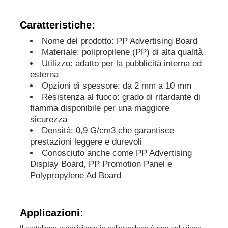
Caratteristiche:
Pannello pubblicitario PP
Nome del prodotto: PP Advertising Board
Materiale: polipropilene (PP) di alta qualità
Fogli di plastica in PP
Utilizzo: adatto per la pubblicità interna ed
esterna
Opzioni di spessore: da 2 mm a 10 mm
Consiglio PPS
Resistenza al fuoco: grado di ritardante di
fiamma disponibile per una maggiore
sicurezza
Lastra in polipropilene ignifuga
Densità: 0,9 G/cm3 che garantisce
prestazioni leggere e durevoli
Conosciuto anche come PP Advertising
I pp scavano il bordo della costruzione
Display Board, PP Promotion Panel e
Polypropylene Ad Board
Lastra PP per Parete
Applicazioni:
strato del polipropilene
Il cartellone pubblicitario in polipropilene è una soluzione