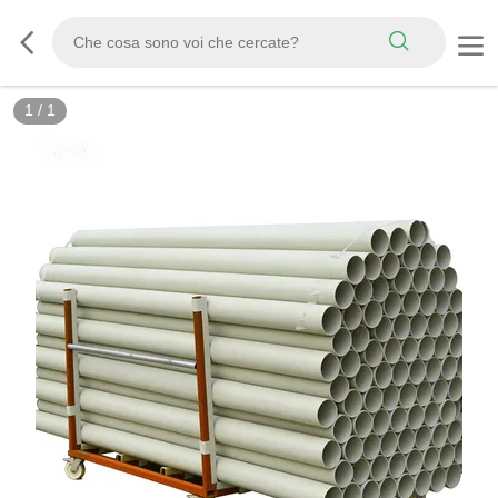
1
/
1