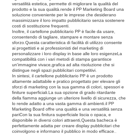
versatilità estetica, permette di migliorare la qualità del
prodotto e la sua qualità.rende il PP Marketing Board una
soluzione conveniente per le imprese che desiderano
Fatory Tour
massimizzare il loro impatto pubblicitario senza sostenere
costi di sostituzione frequenti.
Inoltre, il cartellone pubblicitario PP è facile da usare,
consentendo di tagliare, stampare e montare senza
Controllo di qualità
sforzo.Questa caratteristica di facilità di utilizzo consente
ai progettisti e ai professionisti del marketing di
personalizzare i loro display in base alle loro esigenzeLa
Contattaci
compatibilità con i vari metodi di stampa garantisce
un'immagine vivace,grafica ad alta risoluzione che si
distingue negli spazi pubblicitari competitivi.
In sintesi, il cartellone pubblicitario PP è un prodotto
notizie
altamente adattabile e pratico progettato per elevare gli
sforzi di marketing con la sua gamma di colori, spessori e
finiture superficiali.La sua opzione di grado ritardante
Tutti i casi
della fiamma aggiunge un ulteriore livello di sicurezza, che
lo rende adatto a una vasta gamma di ambienti.il PP
Marketing Board offre una qualità e una versatilità senza
pariCon la sua finitura superficiale liscia o opaca, e
Richiedere un preventivo
disponibile in diversi colori attraenti,Questa bacheca è
perfettamente adatta per creare display pubblicitari che
coinvolgono e informano il pubblico in modo efficace..
Bordo di plastica dei pp