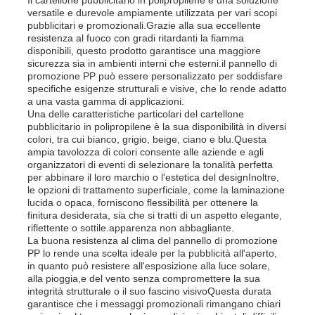
versatile e durevole ampiamente utilizzata per vari scopi
pubblicitari e promozionali.Grazie alla sua eccellente
Tubi in PP
resistenza al fuoco con gradi ritardanti la fiamma
disponibili, questo prodotto garantisce una maggiore
sicurezza sia in ambienti interni che esterni.il pannello di
promozione PP può essere personalizzato per soddisfare
accessori per tubi in polipropilene
specifiche esigenze strutturali e visive, che lo rende adatto
a una vasta gamma di applicazioni.
Una delle caratteristiche particolari del cartellone
pubblicitario in polipropilene è la sua disponibilità in diversi
colori, tra cui bianco, grigio, beige, ciano e blu.Questa
ampia tavolozza di colori consente alle aziende e agli
organizzatori di eventi di selezionare la tonalità perfetta
per abbinare il loro marchio o l'estetica del designInoltre,
le opzioni di trattamento superficiale, come la laminazione
lucida o opaca, forniscono flessibilità per ottenere la
finitura desiderata, sia che si tratti di un aspetto elegante,
riflettente o sottile.apparenza non abbagliante.
La buona resistenza al clima del pannello di promozione
PP lo rende una scelta ideale per la pubblicità all'aperto,
in quanto può resistere all'esposizione alla luce solare,
alla pioggia,e del vento senza compromettere la sua
integrità strutturale o il suo fascino visivoQuesta durata
garantisce che i messaggi promozionali rimangano chiari