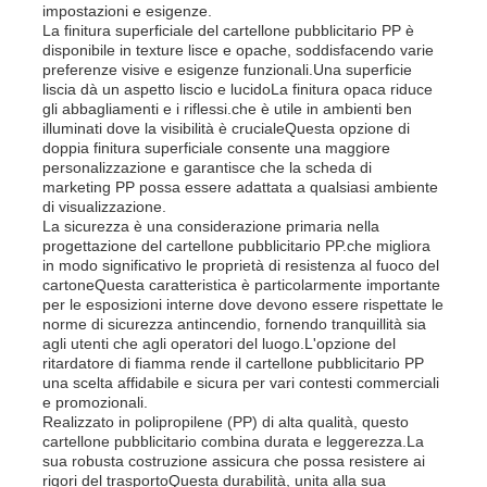
impostazioni e esigenze.
La finitura superficiale del cartellone pubblicitario PP è
disponibile in texture lisce e opache, soddisfacendo varie
preferenze visive e esigenze funzionali.Una superficie
liscia dà un aspetto liscio e lucidoLa finitura opaca riduce
gli abbagliamenti e i riflessi.che è utile in ambienti ben
illuminati dove la visibilità è crucialeQuesta opzione di
doppia finitura superficiale consente una maggiore
personalizzazione e garantisce che la scheda di
marketing PP possa essere adattata a qualsiasi ambiente
di visualizzazione.
La sicurezza è una considerazione primaria nella
progettazione del cartellone pubblicitario PP.che migliora
in modo significativo le proprietà di resistenza al fuoco del
cartoneQuesta caratteristica è particolarmente importante
per le esposizioni interne dove devono essere rispettate le
norme di sicurezza antincendio, fornendo tranquillità sia
Casa
agli utenti che agli operatori del luogo.L'opzione del
ritardatore di fiamma rende il cartellone pubblicitario PP
una scelta affidabile e sicura per vari contesti commerciali
e promozionali.
Prodotti
Realizzato in polipropilene (PP) di alta qualità, questo
cartellone pubblicitario combina durata e leggerezza.La
sua robusta costruzione assicura che possa resistere ai
Chi siamo
rigori del trasportoQuesta durabilità, unita alla sua