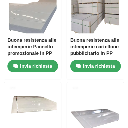
Buona resistenza alle
Buona resistenza alle
intemperie Pannello
intemperie cartellone
promozionale in PP
pubblicitario in PP
Costruzione in
con finitura liscia o
Invia richiesta
Invia richiesta
polipropilene Adatta a
opaca adatto a vari
soluzioni
tipi di pubblicità e
pubblicitarie esterne
segnaletica esterna