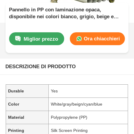
Pannello in PP con laminazione opaca,
disponibile nei colori bianco, grigio, beige e
ciano blu, adatto per esposizioni di marketing
professionali
Ora chiacchieri
Miglior prezzo
DESCRIZIONE DI PRODOTTO
Durable
Yes
Color
White/gray/beign/cyan/blue
Material
Polypropylene (PP)
Printing
Silk Screen Printing