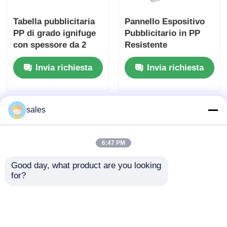
Tabella pubblicitaria
Pannello Espositivo
PP di grado ignifuge
Pubblicitario in PP
con spessore da 2
Resistente
mm a 10 mm e buona
Serigrafato, Adatto
Invia richiesta
Invia richiesta
resistenza alle
per Esposizioni al
intemperie adatta per
Dettaglio, Mostre e
segnaletica esterna
Scopi di Marketing
sales
6:47 PM
Good day, what product are you looking 
for?
Tavola pubblicitaria
Tavola pubblicitaria
PP resistente alle
in polipropilene beige
fiamme, resistente,
versatile resistente