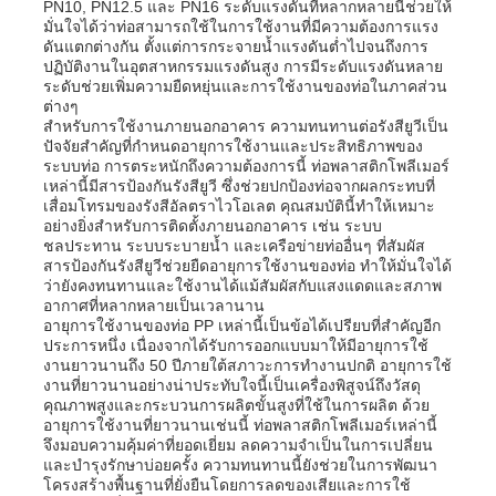
PN10, PN12.5 และ PN16 ระดับแรงดันที่หลากหลายนี้ช่วยให้
มั่นใจได้ว่าท่อสามารถใช้ในการใช้งานที่มีความต้องการแรง
ดันแตกต่างกัน ตั้งแต่การกระจายน้ำแรงดันต่ำไปจนถึงการ
ทัวร์โรงงาน
ปฏิบัติงานในอุตสาหกรรมแรงดันสูง การมีระดับแรงดันหลาย
ระดับช่วยเพิ่มความยืดหยุ่นและการใช้งานของท่อในภาคส่วน
ต่างๆ
สำหรับการใช้งานภายนอกอาคาร ความทนทานต่อรังสียูวีเป็น
ควบคุมคุณภาพ
ปัจจัยสำคัญที่กำหนดอายุการใช้งานและประสิทธิภาพของ
ระบบท่อ การตระหนักถึงความต้องการนี้ ท่อพลาสติกโพลีเมอร์
เหล่านี้มีสารป้องกันรังสียูวี ซึ่งช่วยปกป้องท่อจากผลกระทบที่
ติดต่อเรา
เสื่อมโทรมของรังสีอัลตราไวโอเลต คุณสมบัตินี้ทำให้เหมาะ
อย่างยิ่งสำหรับการติดตั้งภายนอกอาคาร เช่น ระบบ
ชลประทาน ระบบระบายน้ำ และเครือข่ายท่ออื่นๆ ที่สัมผัส
สารป้องกันรังสียูวีช่วยยืดอายุการใช้งานของท่อ ทำให้มั่นใจได้
ข่าว
ว่ายังคงทนทานและใช้งานได้แม้สัมผัสกับแสงแดดและสภาพ
อากาศที่หลากหลายเป็นเวลานาน
อายุการใช้งานของท่อ PP เหล่านี้เป็นข้อได้เปรียบที่สำคัญอีก
ทุกกรณี
ประการหนึ่ง เนื่องจากได้รับการออกแบบมาให้มีอายุการใช้
งานยาวนานถึง 50 ปีภายใต้สภาวะการทำงานปกติ อายุการใช้
งานที่ยาวนานอย่างน่าประทับใจนี้เป็นเครื่องพิสูจน์ถึงวัสดุ
คุณภาพสูงและกระบวนการผลิตขั้นสูงที่ใช้ในการผลิต ด้วย
ขออ้าง
อายุการใช้งานที่ยาวนานเช่นนี้ ท่อพลาสติกโพลีเมอร์เหล่านี้
จึงมอบความคุ้มค่าที่ยอดเยี่ยม ลดความจำเป็นในการเปลี่ยน
และบำรุงรักษาบ่อยครั้ง ความทนทานนี้ยังช่วยในการพัฒนา
กระดาษพลาสติก pp
โครงสร้างพื้นฐานที่ยั่งยืนโดยการลดของเสียและการใช้