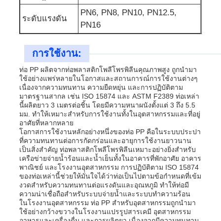
PN6, PN8, PN10, PN12.5,
ระดับแรงดัน
PN16
การใช้งาน:
ท่อ PP ผลิตจากท่อพลาสติกโพลีโพรพิลีนคุณภาพสูง ถูกนำมา
ใช้อย่างแพร่หลายในโอกาสและสถานการณ์การใช้งานต่างๆ
เนื่องจากความทนทาน ความยืดหยุ่น และการปฏิบัติตาม
มาตรฐานสากล เช่น ISO 15874 และ ASTM F2389 ท่อเหล่า
นี้ผลิตยาว 3 เมตรต่อชิ้น โดยมีความหนาผนังตั้งแต่ 3 ถึง 5.5
มม. ทำให้เหมาะสำหรับการใช้งานทั้งในอุตสาหกรรมและที่อยู่
อาศัยที่หลากหลาย
โอกาสการใช้งานหลักอย่างหนึ่งของท่อ PP คือในระบบประปา
ที่ความทนทานต่อการกัดกร่อนและอายุการใช้งานยาวนาน
เป็นสิ่งสำคัญ ท่อพลาสติกโพลีโพรพิลีนเหมาะอย่างยิ่งสำหรับ
เครือข่ายจ่ายน้ำร้อนและน้ำเย็นทั้งในอาคารที่พักอาศัย อาคาร
พาณิชย์ และโรงงานอุตสาหกรรม การปฏิบัติตาม ISO 15874
ของท่อเหล่านี้ช่วยให้มั่นใจได้ว่าท่อเป็นไปตามข้อกำหนดที่เข้ม
งวดสำหรับความทนทานต่อแรงดันและอุณหภูมิ ทำให้ท่อมี
ความน่าเชื่อถือสำหรับระบบจ่ายน้ำและระบบทำความร้อน
ในโรงงานอุตสาหกรรม ท่อ PP สำหรับอุตสาหกรรมถูกนำมา
ใช้อย่างกว้างขวางในโรงงานแปรรูปสารเคมี อุตสาหกรรม
อาหารและเครื่องดื่ม และการผลิตยา เนื่องจากมีความทนทาน