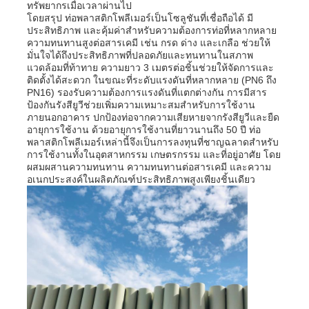
ทรัพยากรเมื่อเวลาผ่านไป
โดยสรุป ท่อพลาสติกโพลีเมอร์เป็นโซลูชันที่เชื่อถือได้ มี
ประสิทธิภาพ และคุ้มค่าสำหรับความต้องการท่อที่หลากหลาย
ป้ายโฆษณา PP
ความทนทานสูงต่อสารเคมี เช่น กรด ด่าง และเกลือ ช่วยให้
มั่นใจได้ถึงประสิทธิภาพที่ปลอดภัยและทนทานในสภาพ
แวดล้อมที่ท้าทาย ความยาว 3 เมตรต่อชิ้นช่วยให้จัดการและ
แผ่นพลาสติก PP
ติดตั้งได้สะดวก ในขณะที่ระดับแรงดันที่หลากหลาย (PN6 ถึง
PN16) รองรับความต้องการแรงดันที่แตกต่างกัน การมีสาร
ป้องกันรังสียูวีช่วยเพิ่มความเหมาะสมสำหรับการใช้งาน
ภายนอกอาคาร ปกป้องท่อจากความเสียหายจากรังสียูวีและยืด
คณะกรรมการ PPS
อายุการใช้งาน ด้วยอายุการใช้งานที่ยาวนานถึง 50 ปี ท่อ
พลาสติกโพลีเมอร์เหล่านี้จึงเป็นการลงทุนที่ชาญฉลาดสำหรับ
การใช้งานทั้งในอุตสาหกรรม เกษตรกรรม และที่อยู่อาศัย โดย
ผนังพอลิโปรพีเลนกันไฟ
ผสมผสานความทนทาน ความทนทานต่อสารเคมี และความ
อเนกประสงค์ในผลิตภัณฑ์ประสิทธิภาพสูงเพียงชิ้นเดียว
แผ่นโครงสร้างกลวง PP
กระดาษผนัง PP
แผ่นโพลีโพรพีลีน