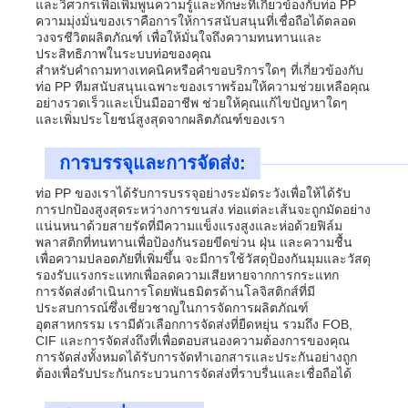
และวิศวกรเพื่อเพิ่มพูนความรู้และทักษะที่เกี่ยวข้องกับท่อ PP
ความมุ่งมั่นของเราคือการให้การสนับสนุนที่เชื่อถือได้ตลอด
วงจรชีวิตผลิตภัณฑ์ เพื่อให้มั่นใจถึงความทนทานและ
ประสิทธิภาพในระบบท่อของคุณ
สำหรับคำถามทางเทคนิคหรือคำขอบริการใดๆ ที่เกี่ยวข้องกับ
ท่อ PP ทีมสนับสนุนเฉพาะของเราพร้อมให้ความช่วยเหลือคุณ
อย่างรวดเร็วและเป็นมืออาชีพ ช่วยให้คุณแก้ไขปัญหาใดๆ
และเพิ่มประโยชน์สูงสุดจากผลิตภัณฑ์ของเรา
การบรรจุและการจัดส่ง:
ท่อ PP ของเราได้รับการบรรจุอย่างระมัดระวังเพื่อให้ได้รับ
การปกป้องสูงสุดระหว่างการขนส่ง ท่อแต่ละเส้นจะถูกมัดอย่าง
แน่นหนาด้วยสายรัดที่มีความแข็งแรงสูงและห่อด้วยฟิล์ม
พลาสติกที่ทนทานเพื่อป้องกันรอยขีดข่วน ฝุ่น และความชื้น
เพื่อความปลอดภัยที่เพิ่มขึ้น จะมีการใช้วัสดุป้องกันมุมและวัสดุ
รองรับแรงกระแทกเพื่อลดความเสียหายจากการกระแทก
การจัดส่งดำเนินการโดยพันธมิตรด้านโลจิสติกส์ที่มี
ประสบการณ์ซึ่งเชี่ยวชาญในการจัดการผลิตภัณฑ์
อุตสาหกรรม เรามีตัวเลือกการจัดส่งที่ยืดหยุ่น รวมถึง FOB,
CIF และการจัดส่งถึงที่เพื่อตอบสนองความต้องการของคุณ
การจัดส่งทั้งหมดได้รับการจัดทำเอกสารและประกันอย่างถูก
ต้องเพื่อรับประกันกระบวนการจัดส่งที่ราบรื่นและเชื่อถือได้