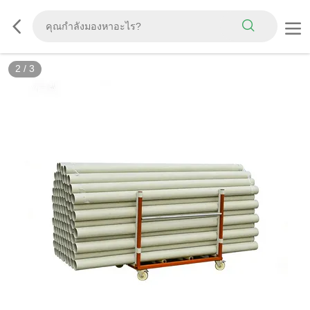
3
/
3