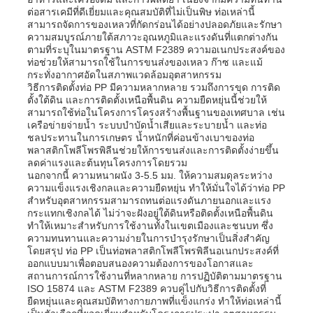
ต่อสารเคมีที่ดีเยี่ยมและคุณสมบัติที่ไม่เป็นพิษ ท่อเหล่านี้
สามารถจัดการของเหลวที่กัดกร่อนได้อย่างปลอดภัยและรักษา
ความสมบูรณ์ภายใต้สภาวะอุณหภูมิและแรงดันที่แตกต่างกัน
ตามที่ระบุในมาตรฐาน ASTM F2389 ความอเนกประสงค์ของ
ท่อช่วยให้สามารถใช้ในการขนส่งของเหลว ก๊าซ และแม้
กระทั่งอากาศอัดในสภาพแวดล้อมอุตสาหกรรม
วิธีการติดตั้งท่อ PP มีความหลากหลาย รวมถึงการขุด การติด
ตั้งใต้ดิน และการติดตั้งเหนือพื้นดิน ความยืดหยุ่นนี้ช่วยให้
สามารถใช้ท่อในโครงการโครงสร้างพื้นฐานของเทศบาล เช่น
เครือข่ายจ่ายน้ำ ระบบบำบัดน้ำเสียและระบายน้ำ และท่อ
ชลประทานในการเกษตร น้ำหนักที่ค่อนข้างเบาของท่อ
พลาสติกโพลีโพรพิลีนช่วยให้การขนส่งและการติดตั้งง่ายขึ้น
ลดค่าแรงและต้นทุนโครงการโดยรวม
นอกจากนี้ ความหนาผนัง 3-5.5 มม. ให้ความสมดุลระหว่าง
ความแข็งแรงเชิงกลและความยืดหยุ่น ทำให้มั่นใจได้ว่าท่อ PP
สำหรับอุตสาหกรรมสามารถทนต่อแรงดันภายนอกและแรง
กระแทกเชิงกลได้ ไม่ว่าจะฝังอยู่ใต้ดินหรือติดตั้งเหนือพื้นดิน
ทำให้เหมาะสำหรับการใช้งานทั้งในเขตเมืองและชนบท ซึ่ง
ความทนทานและความง่ายในการบำรุงรักษาเป็นสิ่งสำคัญ
โดยสรุป ท่อ PP เป็นท่อพลาสติกโพลีโพรพิลีนอเนกประสงค์ที่
ออกแบบมาเพื่อตอบสนองความต้องการของโอกาสและ
สถานการณ์การใช้งานที่หลากหลาย การปฏิบัติตามมาตรฐาน
ISO 15874 และ ASTM F2389 ควบคู่ไปกับวิธีการติดตั้งที่
ยืดหยุ่นและคุณสมบัติทางกายภาพที่แข็งแกร่ง ทำให้ท่อเหล่านี้