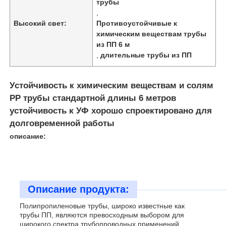
трубы
,
Высокий свет:
Противоустойчивые к
химическим веществам трубы
из ПП 6 м
,
длительные трубы из ПП
Устойчивость к химическим веществам и солям
PP трубы стандартной длины 6 метров
устойчивость к УФ хорошо спроектировано для
долговременной работы
описание:
Главная страница
Описание продукта:
Продукция
Полипропиленовые трубы, широко известные как
трубы ПП, являются превосходным выбором для
О Компании
широкого спектра трубопроводных применений