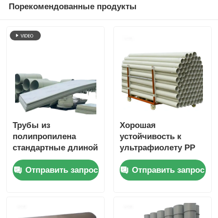
Порекомендованные продукты
Трубы из
Хорошая
полипропилена
устойчивость к
стандартные длиной
ультрафиолету PP
6 метров, толщиной
трубы 6 метров
Отправить запрос
Отправить запрос
стенки от 3 до 5,5
стандартной длины
мм, подходящие
высокая
для систем
устойчивость к
водоснабжения и
кислотам
сантехники
химическая