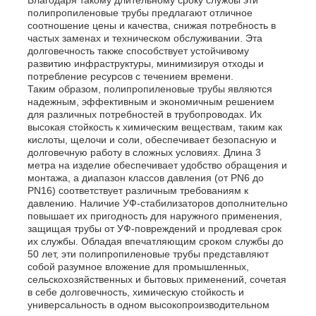
полипропиленовые трубы предлагают отличное
соотношение цены и качества, снижая потребность в
Трубы из ПП
частых заменах и техническом обслуживании. Эта
долговечность также способствует устойчивому
развитию инфраструктуры, минимизируя отходы и
потребление ресурсов с течением времени.
фитинги для труб из полипропилена
Таким образом, полипропиленовые трубы являются
надежным, эффективным и экономичным решением
для различных потребностей в трубопроводах. Их
высокая стойкость к химическим веществам, таким как
кислоты, щелочи и соли, обеспечивает безопасную и
долговечную работу в сложных условиях. Длина 3
метра на изделие обеспечивает удобство обращения и
монтажа, а диапазон классов давления (от PN6 до
PN16) соответствует различным требованиям к
давлению. Наличие УФ-стабилизаторов дополнительно
повышает их пригодность для наружного применения,
защищая трубы от УФ-повреждений и продлевая срок
их службы. Обладая впечатляющим сроком службы до
50 лет, эти полипропиленовые трубы представляют
собой разумное вложение для промышленных,
сельскохозяйственных и бытовых применений, сочетая
в себе долговечность, химическую стойкость и
универсальность в одном высокопроизводительном