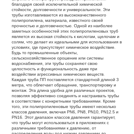
благодаря своей исключительной химической
стойкости, долговечности и универсальности. Эти
трубы изготавливаются из высококачественного
Наша фабрика
полипропилена, материала, известного своей
прочностью и долговечностью. Одной из наиболее
заметных особенностей этих полипропиленовых труб
контроль качества
является их высокая стойкость к кислотам, щелочам и
солям, что делает их идеальными для использования в
условиях, где присутствует химическое воздействие.
Будь то промышленные объекты,
контактные данные
сельскохозяйственное орошение или системы
водоснабжения, эти трубы сохраняют свою
целостность и функциональность даже при
Новости
воздействии агрессивных химических веществ.
Каждая труба ПП поставляется стандартной длиной 3
метра, что облегчает обращение, транспортировку и
монтаж. Эта длина удобна для различных проектов,
Все случаи
позволяя эффективно соединять и настраивать трубы
в соответствии с конкретными требованиями. Кроме
того, эти полипропиленовые трубы имеют несколько
Отправить запрос
классов давления, включая PN6, PN8, PN10, PN12.5 и
PN16. Этот диапазон классов давления гарантирует,
что трубы могут использоваться в приложениях с
различными требованиями к давлению, от
Доска PP пластиковая
распределения воды под низким давлением до