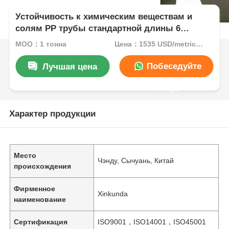
Устойчивость к химическим веществам и
солям PP трубы стандартной длины 6
метров устойчивость к УФ хорошо
MOQ：1 тонна
Цена：1535 USD/metric ton (current price)
спроектировано для долговременной работы
Побеседуйте
Лучшая цена
теперь
Характер продукции
Место
Чэнду, Сычуань, Китай
происхождения
Фирменное
Xinkunda
наименование
Сертификация
ISO9001，ISO14001，ISO45001