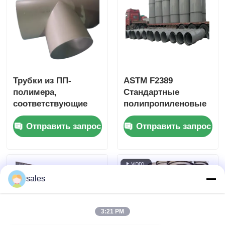
устойчивость
долговечная и для
промышленных
применений
Трубки из ПП-
ASTM F2389
полимера,
Стандартные
соответствующие
полипропиленовые
стандарту ASTM
пластиковые трубы
Отправить запрос
Отправить запрос
F2389, из
длиной 6 метров,
полипропилена,
предназначенные
разработанные для
для легкой
промышленных
установки и
систем подачи
долговечности
sales
жидкостей и работы
с химикатами
3:21 PM