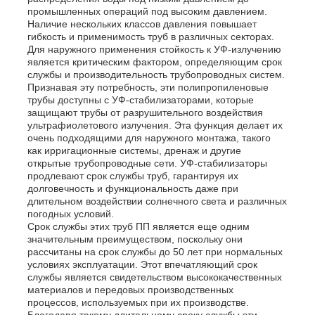
промышленных операций под высоким давлением.
Наличие нескольких классов давления повышает
Рекламный щит из полипропилена
гибкость и применимость труб в различных секторах.
Для наружного применения стойкость к УФ-излучению
является критическим фактором, определяющим срок
службы и производительность трубопроводных систем.
Лист из пластика ПП
Признавая эту потребность, эти полипропиленовые
трубы доступны с УФ-стабилизаторами, которые
защищают трубы от разрушительного воздействия
ультрафиолетового излучения. Эта функция делает их
Совет по ППС
очень подходящими для наружного монтажа, такого
как ирригационные системы, дренаж и другие
открытые трубопроводные сети. УФ-стабилизаторы
Огнеупорный полипропиленовый лист
продлевают срок службы труб, гарантируя их
долговечность и функциональность даже при
длительном воздействии солнечного света и различных
погодных условий.
PP выдалбливают доску конструкции
Срок службы этих труб ПП является еще одним
значительным преимуществом, поскольку они
рассчитаны на срок службы до 50 лет при нормальных
Стенные листы из ПП
условиях эксплуатации. Этот впечатляющий срок
службы является свидетельством высококачественных
материалов и передовых производственных
процессов, используемых при их производстве.
лист полипропилена
Благодаря такому длительному сроку службы эти