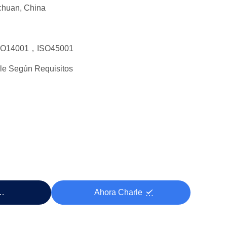
chuan, China
SO14001，ISO45001
le Según Requisitos
cio
Ahora Charle