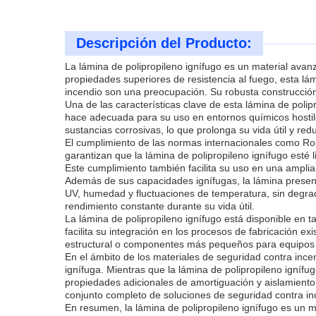
Descripción del Producto:
La lámina de polipropileno ignífugo es un material avan
propiedades superiores de resistencia al fuego, esta lá
incendio son una preocupación. Su robusta construcción 
Una de las características clave de esta lámina de polip
hace adecuada para su uso en entornos químicos hostile
sustancias corrosivas, lo que prolonga su vida útil y re
El cumplimiento de las normas internacionales como Ro
garantizan que la lámina de polipropileno ignífugo esté 
Este cumplimiento también facilita su uso en una amplia 
Además de sus capacidades ignífugas, la lámina present
UV, humedad y fluctuaciones de temperatura, sin degrad
rendimiento constante durante su vida útil.
La lámina de polipropileno ignífugo está disponible en t
facilita su integración en los procesos de fabricación 
estructural o componentes más pequeños para equipos esp
En el ámbito de los materiales de seguridad contra incen
ignífuga. Mientras que la lámina de polipropileno igníf
propiedades adicionales de amortiguación y aislamiento, y
conjunto completo de soluciones de seguridad contra in
En resumen, la lámina de polipropileno ignífugo es un ma