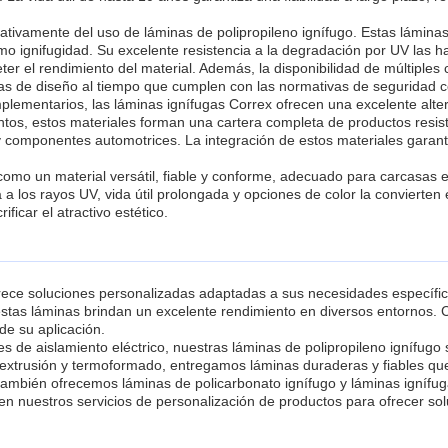
ficativamente del uso de láminas de polipropileno ignífugo. Estas lámi
omo ignifugidad. Su excelente resistencia a la degradación por UV las
er el rendimiento del material. Además, la disponibilidad de múltiples 
s de diseño al tiempo que cumplen con las normativas de seguridad c
plementarios, las láminas ignífugas Correx ofrecen una excelente alter
. Juntos, estos materiales forman una cartera completa de productos res
 y componentes automotrices. La integración de estos materiales garan
 como un material versátil, fiable y conforme, adecuado para carcasas e
 a los rayos UV, vida útil prolongada y opciones de color la convierten
ficar el atractivo estético.
frece soluciones personalizadas adaptadas a sus necesidades específi
stas láminas brindan un excelente rendimiento en diversos entornos
de su aplicación.
s de aislamiento eléctrico, nuestras láminas de polipropileno ignífugo s
trusión y termoformado, entregamos láminas duraderas y fiables que 
 también ofrecemos láminas de policarbonato ignífugo y láminas igní
 en nuestros servicios de personalización de productos para ofrecer sol