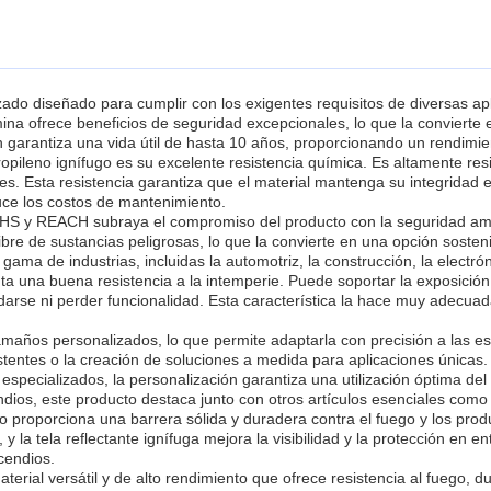
zado diseñado para cumplir con los exigentes requisitos de diversas ap
mina ofrece beneficios de seguridad excepcionales, lo que la convierte
garantiza una vida útil de hasta 10 años, proporcionando un rendimien
ropileno ignífugo es su excelente resistencia química. Es altamente res
s. Esta resistencia garantiza que el material mantenga su integridad e
duce los costos de mantenimiento.
HS y REACH subraya el compromiso del producto con la seguridad ambi
libre de sustancias peligrosas, lo que la convierte en una opción sost
gama de industrias, incluidas la automotriz, la construcción, la electró
a una buena resistencia a la intemperie. Puede soportar la exposición
arse ni perder funcionalidad. Esta característica la hace muy adecuada
amaños personalizados, lo que permite adaptarla con precisión a las esp
existentes o la creación de soluciones a medida para aplicaciones única
ecializados, la personalización garantiza una utilización óptima del ma
dios, este producto destaca junto con otros artículos esenciales como 
ugo proporciona una barrera sólida y duradera contra el fuego y los pro
 la tela reflectante ignífuga mejora la visibilidad y la protección en 
cendios.
terial versátil y de alto rendimiento que ofrece resistencia al fuego, 