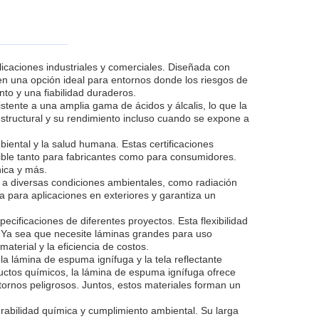
licaciones industriales y comerciales. Diseñada con
 en una opción ideal para entornos donde los riesgos de
to y una fiabilidad duraderos.
istente a una amplia gama de ácidos y álcalis, lo que la
structural y su rendimiento incluso cuando se expone a
ental y la salud humana. Estas certificaciones
enible tanto para fabricantes como para consumidores.
nica y más.
 a diversas condiciones ambientales, como radiación
 para aplicaciones en exteriores y garantiza un
ecificaciones de diferentes proyectos. Esta flexibilidad
s. Ya sea que necesite láminas grandes para uso
terial y la eficiencia de costos.
la lámina de espuma ignífuga y la tela reflectante
ductos químicos, la lámina de espuma ignífuga ofrece
entornos peligrosos. Juntos, estos materiales forman un
durabilidad química y cumplimiento ambiental. Su larga