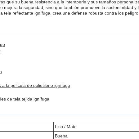
ntras que su buena resistencia a la intemperie y sus tamaños personaliz
lo mejora la seguridad, sino que también promueve la sostenibilidad y
tela reflectante ignífuga, crea una defensa robusta contra los peligr
ugo
C
o
 la película de polietileno ignífugo
s de tela tejida ignífuga
Liso / Mate
Buena