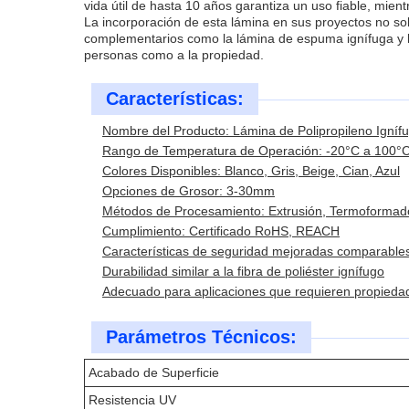
vida útil de hasta 10 años garantiza un uso fiable, mie
La incorporación de esta lámina en sus proyectos no so
complementarios como la lámina de espuma ignífuga y la 
personas como a la propiedad.
Características:
Nombre del Producto: Lámina de Polipropileno Igníf
Rango de Temperatura de Operación: -20°C a 100°
Colores Disponibles: Blanco, Gris, Beige, Cian, Azul
Opciones de Grosor: 3-30mm
Métodos de Procesamiento: Extrusión, Termoformad
Cumplimiento: Certificado RoHS, REACH
Características de seguridad mejoradas comparables a
Durabilidad similar a la fibra de poliéster ignífugo
Adecuado para aplicaciones que requieren propiedade
Parámetros Técnicos:
Acabado de Superficie
Resistencia UV