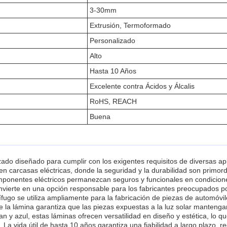
3-30mm
Extrusión, Termoformado
Personalizado
Alto
Hasta 10 Años
Excelente contra Ácidos y Álcalis
RoHS, REACH
Buena
zado diseñado para cumplir con los exigentes requisitos de diversas ap
en carcasas eléctricas, donde la seguridad y la durabilidad son primor
mponentes eléctricos permanezcan seguros y funcionales en condiciones
erte en una opción responsable para los fabricantes preocupados por 
gnífugo se utiliza ampliamente para la fabricación de piezas de automóv
la lámina garantiza que las piezas expuestas a la luz solar mantengan
ian y azul, estas láminas ofrecen versatilidad en diseño y estética, lo 
lo. La vida útil de hasta 10 años garantiza una fiabilidad a largo plazo