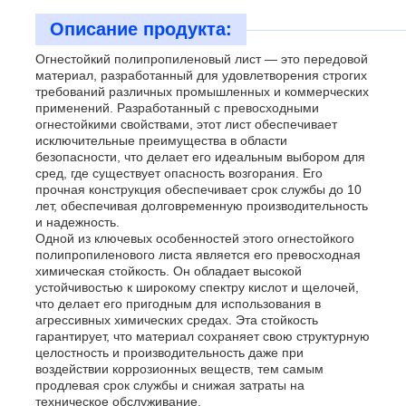
Описание продукта:
Наша фабрика
Огнестойкий полипропиленовый лист — это передовой
материал, разработанный для удовлетворения строгих
требований различных промышленных и коммерческих
применений. Разработанный с превосходными
контроль качества
огнестойкими свойствами, этот лист обеспечивает
исключительные преимущества в области
безопасности, что делает его идеальным выбором для
контактные данные
сред, где существует опасность возгорания. Его
прочная конструкция обеспечивает срок службы до 10
лет, обеспечивая долговременную производительность
и надежность.
Новости
Одной из ключевых особенностей этого огнестойкого
полипропиленового листа является его превосходная
химическая стойкость. Он обладает высокой
Все случаи
устойчивостью к широкому спектру кислот и щелочей,
что делает его пригодным для использования в
агрессивных химических средах. Эта стойкость
гарантирует, что материал сохраняет свою структурную
Отправить запрос
целостность и производительность даже при
воздействии коррозионных веществ, тем самым
продлевая срок службы и снижая затраты на
Доска PP пластиковая
техническое обслуживание.