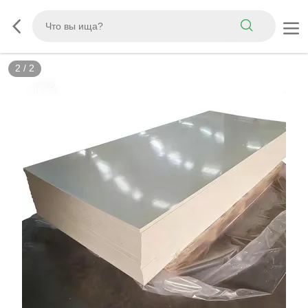
2
/
2