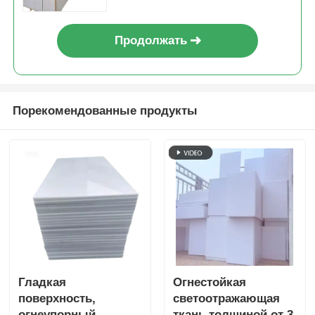
Алкальные в белом сером
бейн Синий синий
Продолжать
Порекомендованные продукты
Гладкая
Огнестойкая
поверхность,
светоотражающая
огнеупорный
ткань толщиной от 3