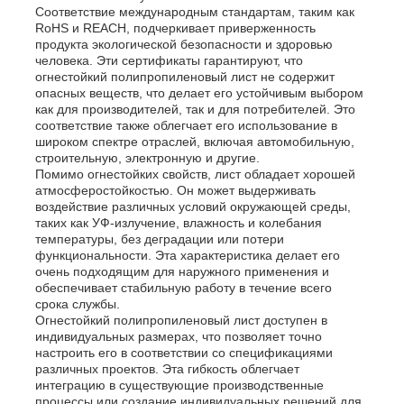
Соответствие международным стандартам, таким как
RoHS и REACH, подчеркивает приверженность
продукта экологической безопасности и здоровью
Рекламный щит из полипропилена
человека. Эти сертификаты гарантируют, что
огнестойкий полипропиленовый лист не содержит
опасных веществ, что делает его устойчивым выбором
Лист из пластика ПП
как для производителей, так и для потребителей. Это
соответствие также облегчает его использование в
широком спектре отраслей, включая автомобильную,
строительную, электронную и другие.
Совет по ППС
Помимо огнестойких свойств, лист обладает хорошей
атмосферостойкостью. Он может выдерживать
воздействие различных условий окружающей среды,
Огнеупорный полипропиленовый лист
таких как УФ-излучение, влажность и колебания
температуры, без деградации или потери
функциональности. Эта характеристика делает его
очень подходящим для наружного применения и
PP выдалбливают доску конструкции
обеспечивает стабильную работу в течение всего
срока службы.
Огнестойкий полипропиленовый лист доступен в
Стенные листы из ПП
индивидуальных размерах, что позволяет точно
настроить его в соответствии со спецификациями
различных проектов. Эта гибкость облегчает
интеграцию в существующие производственные
лист полипропилена
процессы или создание индивидуальных решений для