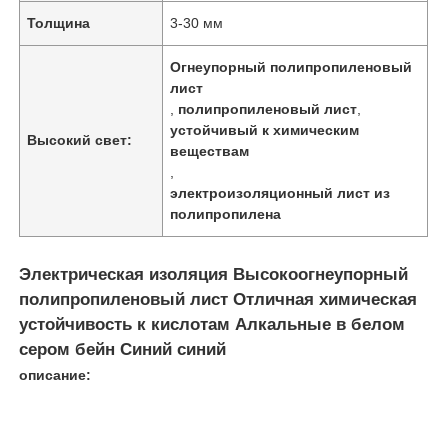
Толщина
3-30 мм
Огнеупорный полипропиленовый
лист
,
полипропиленовый лист
,
устойчивый к химическим
Высокий свет:
веществам
,
электроизоляционный лист из
полипропилена
Электрическая изоляция Высокоогнеупорный
полипропиленовый лист Отличная химическая
Главная страница
устойчивость к кислотам Алкальные в белом
сером бейн Синий синий
описание:
Продукция
О Компании