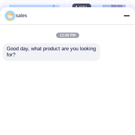
предназначенный
ультрафиолетовому
для безопасности и
излучению,
sales
механического
идеально подходит
использования
для огнестойких
тканей и средств
12:06 PM
защиты.
Good day, what product are you looking 
for?
Электрические
Диапазон толщины
корпуса
от 1 мм до 10 мм
огнеупорный
огнеупорный
полипропиленовый
поликарбонатный
Отправить запрос
Отправить запрос
лист с высокой
лист совместим с
электрической
различными
изоляцией и
промышленными
хорошей
процессами
Главная страница
Карта сайта
контактные данные
устойчивостью к
изготовления
Desktop Site
УФ,
Карта сайта
Политика уединения
обеспечивающий