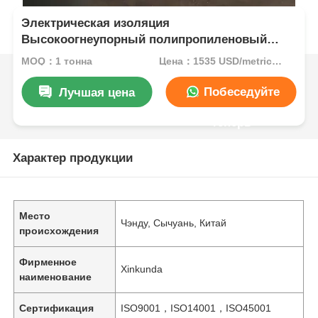
Электрическая изоляция
Высокоогнеупорный полипропиленовый
лист Отличная химическая устойчивость к
MOQ：1 тонна
Цена：1535 USD/metric ton (current price)
кислотам Алкальные в белом сером бейн
Синий синий
Побеседуйте
Лучшая цена
теперь
Характер продукции
Место
Чэнду, Сычуань, Китай
происхождения
Фирменное
Xinkunda
наименование
Сертификация
ISO9001，ISO14001，ISO45001