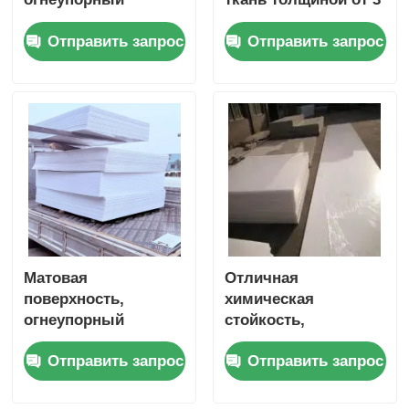
поликарбонатный
до 30 мм, матовая
Отправить запрос
Отправить запрос
лист,
поверхность.
обеспечивающий
Рекомендуется для
срок службы до 10
защитных жилетов и
лет,
огнестойкой
предназначенный
спецодежды.
для огнестойкой
промышленности.
Матовая
Отличная
поверхность,
химическая
огнеупорный
стойкость,
полипропиленовый
огнестойкое
Отправить запрос
Отправить запрос
лист, одобренный
полиэфирное
RoHS, огнеупорный
волокно с хорошей
материал,
устойчивостью к