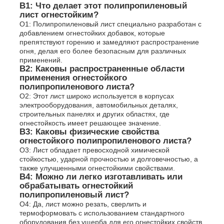
В1: Что делает этот полипропиленовый
лист огнестойким?
О1: Полипропиленовый лист специально разработан с
добавлением огнестойких добавок, которые
препятствуют горению и замедляют распространение
огня, делая его более безопасным для различных
применений.
В2: Каковы распространенные области
применения огнестойкого
полипропиленового листа?
О2: Этот лист широко используется в корпусах
электрооборудования, автомобильных деталях,
строительных панелях и других областях, где
огнестойкость имеет решающее значение.
В3: Каковы физические свойства
огнестойкого полипропиленового листа?
О3: Лист обладает превосходной химической
стойкостью, ударной прочностью и долговечностью, а
также улучшенными огнестойкими свойствами.
В4: Можно ли легко изготавливать или
обрабатывать огнестойкий
полипропиленовый лист?
О4: Да, лист можно резать, сверлить и
термоформовать с использованием стандартного
оборудования без ущерба для его огнестойких свойств.