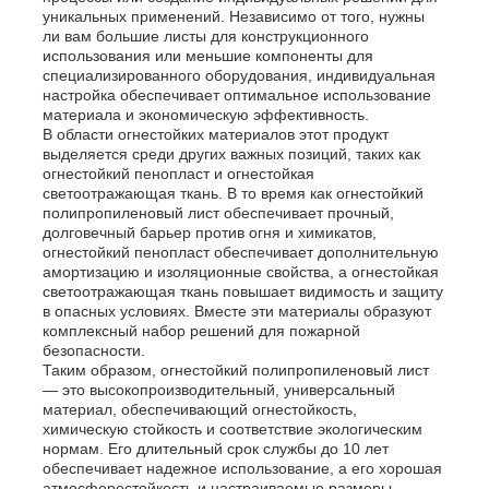
уникальных применений. Независимо от того, нужны
ли вам большие листы для конструкционного
Трубы из ПП
использования или меньшие компоненты для
специализированного оборудования, индивидуальная
настройка обеспечивает оптимальное использование
материала и экономическую эффективность.
фитинги для труб из полипропилена
В области огнестойких материалов этот продукт
выделяется среди других важных позиций, таких как
огнестойкий пенопласт и огнестойкая
светоотражающая ткань. В то время как огнестойкий
полипропиленовый лист обеспечивает прочный,
долговечный барьер против огня и химикатов,
огнестойкий пенопласт обеспечивает дополнительную
амортизацию и изоляционные свойства, а огнестойкая
светоотражающая ткань повышает видимость и защиту
в опасных условиях. Вместе эти материалы образуют
комплексный набор решений для пожарной
безопасности.
Таким образом, огнестойкий полипропиленовый лист
— это высокопроизводительный, универсальный
материал, обеспечивающий огнестойкость,
химическую стойкость и соответствие экологическим
нормам. Его длительный срок службы до 10 лет
обеспечивает надежное использование, а его хорошая
атмосферостойкость и настраиваемые размеры