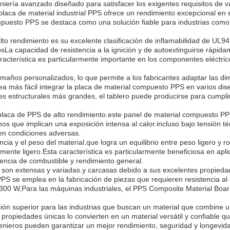
niería avanzado diseñado para satisfacer los exigentes requisitos de v
aca de material industrial PPS ofrece un rendimiento excepcional en ent
ompuesto PPS se destaca como una solución fiable para industrias como
alto rendimiento es su excelente clasificación de inflamabilidad de UL
sLa capacidad de resistencia a la ignición y de autoextinguirse rápida
acterística es particularmente importante en los componentes eléctrico
tamaños personalizados, lo que permite a los fabricantes adaptar las 
sea más fácil integrar la placa de material compuesto PPS en varios d
s estructurales más grandes, el tablero puede producirse para cumplir
 placa de PPS de alto rendimiento.este panel de material compuesto PPS
os que implican una exposición intensa al calor.incluso bajo tensión té
en condiciones adversas.
encia y el peso del material.que logra un equilibrio entre peso ligero y
mente ligero.Esta característica es particularmente beneficiosa en apl
ciencia de combustible y rendimiento general.
 son extensas y variadas.y carcasas debido a sus excelentes propiedad
 PPS se emplea en la fabricación de piezas que requieren resistencia al
00 W,Para las máquinas industriales, el PPS Composite Material Board
ión superior para las industrias que buscan un material que combine una
propiedades únicas lo convierten en un material versátil y confiable 
genieros pueden garantizar un mejor rendimiento, seguridad y longevid