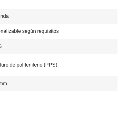
unda
nalizable según requisitos
%
lfuro de polifenileno (PPS)
 mm