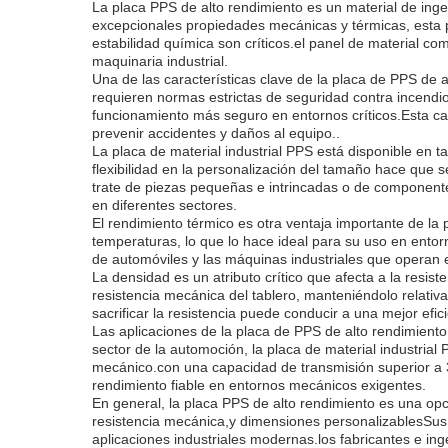
La placa PPS de alto rendimiento es un material de inge
excepcionales propiedades mecánicas y térmicas, esta pl
estabilidad química son críticos.el panel de material c
maquinaria industrial.
Una de las características clave de la placa de PPS de 
requieren normas estrictas de seguridad contra incendio
funcionamiento más seguro en entornos críticos.Esta car
prevenir accidentes y daños al equipo..
La placa de material industrial PPS está disponible en 
flexibilidad en la personalización del tamaño hace que 
trate de piezas pequeñas e intrincadas o de componente
en diferentes sectores.
El rendimiento térmico es otra ventaja importante de la
temperaturas, lo que lo hace ideal para su uso en entorn
de automóviles y las máquinas industriales que operan 
La densidad es un atributo crítico que afecta a la resist
resistencia mecánica del tablero, manteniéndolo relativa
sacrificar la resistencia puede conducir a una mejor efi
Las aplicaciones de la placa de PPS de alto rendimiento
sector de la automoción, la placa de material industrial
mecánico.con una capacidad de transmisión superior a 3
rendimiento fiable en entornos mecánicos exigentes.
En general, la placa PPS de alto rendimiento es una opc
resistencia mecánica,y dimensiones personalizablesSus 
aplicaciones industriales modernas.los fabricantes e in