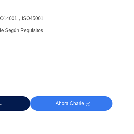
SO14001，ISO45001
le Según Requisitos
cio
Ahora Charle