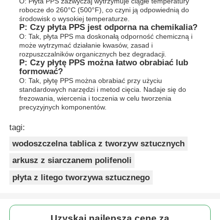
O: Płyta PPS zazwyczaj wytrzymuje ciągłe temperatury
robocze do 260°C (500°F), co czyni ją odpowiednią do
środowisk o wysokiej temperaturze.
P: Czy płyta PPS jest odporna na chemikalia?
O: Tak, płyta PPS ma doskonałą odporność chemiczną i
może wytrzymać działanie kwasów, zasad i
rozpuszczalników organicznych bez degradacji.
P: Czy płytę PPS można łatwo obrabiać lub
formować?
O: Tak, płytę PPS można obrabiać przy użyciu
standardowych narzędzi i metod cięcia. Nadaje się do
frezowania, wiercenia i toczenia w celu tworzenia
precyzyjnych komponentów.
tagi:
wodoszczelna tablica z tworzyw sztucznych
arkusz z siarczanem polifenoli
płyta z litego tworzywa sztucznego
Uzyskaj najlepszą cenę za