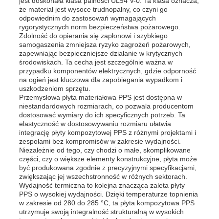
jest doskonała klasa palności UL94 V-0. Ta klasa oznacza,
że materiał jest wysoce trudnopalny, co czyni go
odpowiednim do zastosowań wymagających
rygorystycznych norm bezpieczeństwa pożarowego.
Wycieczka po fabryce
Zdolność do opierania się zapłonowi i szybkiego
samogaszenia zmniejsza ryzyko zagrożeń pożarowych,
zapewniając bezpieczniejsze działanie w krytycznych
Kontrola jakości
środowiskach. Ta cecha jest szczególnie ważna w
przypadku komponentów elektrycznych, gdzie odporność
na ogień jest kluczowa dla zapobiegania wypadkom i
uszkodzeniom sprzętu.
Skontaktuj się z nami
Przemysłowa płyta materiałowa PPS jest dostępna w
niestandardowych rozmiarach, co pozwala producentom
dostosować wymiary do ich specyficznych potrzeb. Ta
Aktualności
elastyczność w dostosowywaniu rozmiaru ułatwia
integrację płyty kompozytowej PPS z różnymi projektami i
zespołami bez kompromisów w zakresie wydajności.
Niezależnie od tego, czy chodzi o małe, skomplikowane
Wszystkie przypadki
części, czy o większe elementy konstrukcyjne, płyta może
być produkowana zgodnie z precyzyjnymi specyfikacjami,
zwiększając jej wszechstronność w różnych sektorach.
Poprosić o wycenę
Wydajność termiczna to kolejna znacząca zaleta płyty
PPS o wysokiej wydajności. Dzięki temperaturze topnienia
w zakresie od 280 do 285 °C, ta płyta kompozytowa PPS
utrzymuje swoją integralność strukturalną w wysokich
Płyty plastikowe pp