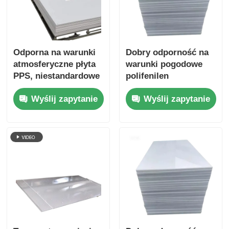
Odporna na warunki
Dobry odporność na
atmosferyczne płyta
warunki pogodowe
PPS, niestandardowe
polifenilen
komponenty
siarczanowy Płyty
Wyślij zapytanie
Wyślij zapytanie
elektryczne
wykorzystujące
zapewniające
metody produkcyjne
doskonałą izolację i
obróbki odpowiednie
wytrzymałość
dla elementów
mechaniczną
mechanicznych i
elektrycznych