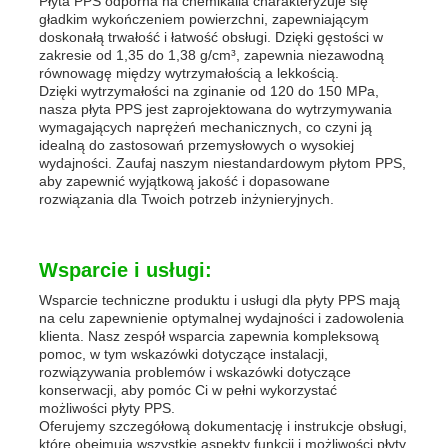
Płyta PPS odporna na chemikalia charakteryzuje się
gładkim wykończeniem powierzchni, zapewniającym
doskonałą trwałość i łatwość obsługi. Dzięki gęstości w
zakresie od 1,35 do 1,38 g/cm³, zapewnia niezawodną
równowagę między wytrzymałością a lekkością.
Dzięki wytrzymałości na zginanie od 120 do 150 MPa,
nasza płyta PPS jest zaprojektowana do wytrzymywania
wymagających naprężeń mechanicznych, co czyni ją
idealną do zastosowań przemysłowych o wysokiej
wydajności. Zaufaj naszym niestandardowym płytom PPS,
aby zapewnić wyjątkową jakość i dopasowane
rozwiązania dla Twoich potrzeb inżynieryjnych.
Wsparcie i usługi:
Wsparcie techniczne produktu i usługi dla płyty PPS mają
na celu zapewnienie optymalnej wydajności i zadowolenia
klienta. Nasz zespół wsparcia zapewnia kompleksową
pomoc, w tym wskazówki dotyczące instalacji,
rozwiązywania problemów i wskazówki dotyczące
konserwacji, aby pomóc Ci w pełni wykorzystać
możliwości płyty PPS.
Oferujemy szczegółową dokumentację i instrukcje obsługi,
które obejmują wszystkie aspekty funkcji i możliwości płyty