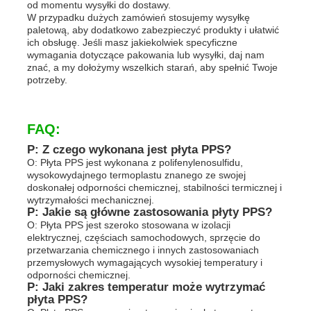
od momentu wysyłki do dostawy.
W przypadku dużych zamówień stosujemy wysyłkę
paletową, aby dodatkowo zabezpieczyć produkty i ułatwić
ich obsługę. Jeśli masz jakiekolwiek specyficzne
wymagania dotyczące pakowania lub wysyłki, daj nam
znać, a my dołożymy wszelkich starań, aby spełnić Twoje
potrzeby.
FAQ:
P: Z czego wykonana jest płyta PPS?
O: Płyta PPS jest wykonana z polifenylenosulfidu,
wysokowydajnego termoplastu znanego ze swojej
doskonałej odporności chemicznej, stabilności termicznej i
wytrzymałości mechanicznej.
P: Jakie są główne zastosowania płyty PPS?
O: Płyta PPS jest szeroko stosowana w izolacji
elektrycznej, częściach samochodowych, sprzęcie do
przetwarzania chemicznego i innych zastosowaniach
przemysłowych wymagających wysokiej temperatury i
odporności chemicznej.
P: Jaki zakres temperatur może wytrzymać
płyta PPS?