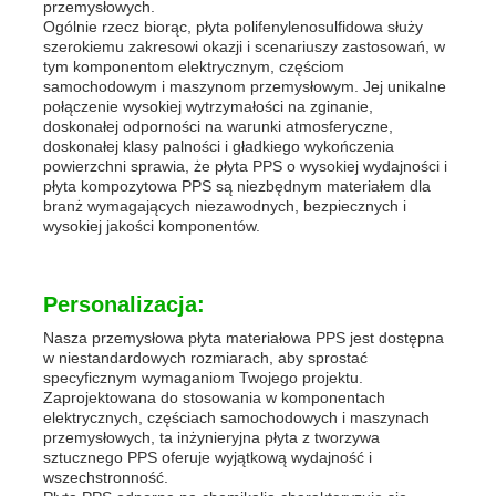
przemysłowych.
Ogólnie rzecz biorąc, płyta polifenylenosulfidowa służy
szerokiemu zakresowi okazji i scenariuszy zastosowań, w
tym komponentom elektrycznym, częściom
samochodowym i maszynom przemysłowym. Jej unikalne
połączenie wysokiej wytrzymałości na zginanie,
doskonałej odporności na warunki atmosferyczne,
doskonałej klasy palności i gładkiego wykończenia
powierzchni sprawia, że płyta PPS o wysokiej wydajności i
płyta kompozytowa PPS są niezbędnym materiałem dla
branż wymagających niezawodnych, bezpiecznych i
wysokiej jakości komponentów.
Personalizacja:
Nasza przemysłowa płyta materiałowa PPS jest dostępna
w niestandardowych rozmiarach, aby sprostać
specyficznym wymaganiom Twojego projektu.
Zaprojektowana do stosowania w komponentach
elektrycznych, częściach samochodowych i maszynach
przemysłowych, ta inżynieryjna płyta z tworzywa
sztucznego PPS oferuje wyjątkową wydajność i
wszechstronność.