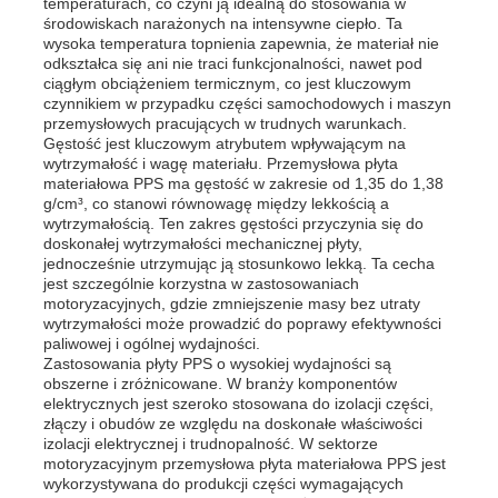
temperaturach, co czyni ją idealną do stosowania w
środowiskach narażonych na intensywne ciepło. Ta
wysoka temperatura topnienia zapewnia, że materiał nie
PP Advertising Board
odkształca się ani nie traci funkcjonalności, nawet pod
ciągłym obciążeniem termicznym, co jest kluczowym
czynnikiem w przypadku części samochodowych i maszyn
przemysłowych pracujących w trudnych warunkach.
Arkusz z tworzywa PP
Gęstość jest kluczowym atrybutem wpływającym na
wytrzymałość i wagę materiału. Przemysłowa płyta
materiałowa PPS ma gęstość w zakresie od 1,35 do 1,38
Zarząd PPS
g/cm³, co stanowi równowagę między lekkością a
wytrzymałością. Ten zakres gęstości przyczynia się do
doskonałej wytrzymałości mechanicznej płyty,
jednocześnie utrzymując ją stosunkowo lekką. Ta cecha
Płyta polipropylenowa trudnopalna
jest szczególnie korzystna w zastosowaniach
motoryzacyjnych, gdzie zmniejszenie masy bez utraty
wytrzymałości może prowadzić do poprawy efektywności
PP Hollow Construction Board
paliwowej i ogólnej wydajności.
Zastosowania płyty PPS o wysokiej wydajności są
obszerne i zróżnicowane. W branży komponentów
elektrycznych jest szeroko stosowana do izolacji części,
Płyta ścienna PP
złączy i obudów ze względu na doskonałe właściwości
izolacji elektrycznej i trudnopalność. W sektorze
motoryzacyjnym przemysłowa płyta materiałowa PPS jest
arkusz polipropylenowy
wykorzystywana do produkcji części wymagających