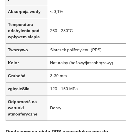
Absorpcja wody
< 0,1%
Temperatura
odchylenia pod
260 - 280°C
wpływem ciepła
Tworzywo
Siarczek polifenylenu (PPS)
Kolor
Naturalny (beżowy/jasnobrązowy)
Grubość
3-30 mm
zgięcieSiła
120 - 150 MPa
Odporność na
warunki
Dobry
atmosferyczne
Dostosowana płyta PPS wyprodukowana do