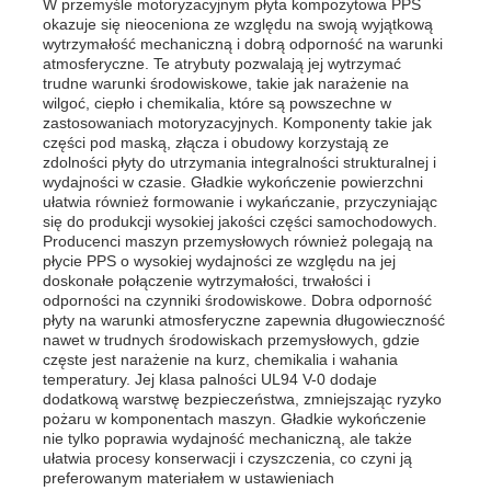
W przemyśle motoryzacyjnym płyta kompozytowa PPS
okazuje się nieoceniona ze względu na swoją wyjątkową
wytrzymałość mechaniczną i dobrą odporność na warunki
atmosferyczne. Te atrybuty pozwalają jej wytrzymać
trudne warunki środowiskowe, takie jak narażenie na
wilgoć, ciepło i chemikalia, które są powszechne w
zastosowaniach motoryzacyjnych. Komponenty takie jak
części pod maską, złącza i obudowy korzystają ze
zdolności płyty do utrzymania integralności strukturalnej i
wydajności w czasie. Gładkie wykończenie powierzchni
ułatwia również formowanie i wykańczanie, przyczyniając
się do produkcji wysokiej jakości części samochodowych.
Producenci maszyn przemysłowych również polegają na
płycie PPS o wysokiej wydajności ze względu na jej
doskonałe połączenie wytrzymałości, trwałości i
odporności na czynniki środowiskowe. Dobra odporność
płyty na warunki atmosferyczne zapewnia długowieczność
nawet w trudnych środowiskach przemysłowych, gdzie
częste jest narażenie na kurz, chemikalia i wahania
temperatury. Jej klasa palności UL94 V-0 dodaje
dodatkową warstwę bezpieczeństwa, zmniejszając ryzyko
pożaru w komponentach maszyn. Gładkie wykończenie
nie tylko poprawia wydajność mechaniczną, ale także
ułatwia procesy konserwacji i czyszczenia, co czyni ją
preferowanym materiałem w ustawieniach