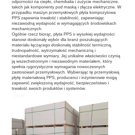
odporności na ciepło, chemikalia i zużycie mechaniczne,
takich jak komponenty pod maską i złącza elektryczne. W
przypadku maszyn przemysłowych płyta kompozytowa
Rury PP
PPS zapewnia trwałość i stabilność, zapewniając
niezawodną wydajność w wymagających środowiskach
mechanicznych.
łączniki rurowe z polipropylenu
Ogólnie rzecz biorąc, płyta PPS o wysokiej wydajności
stanowi doskonały wybór dla branż poszukujących
materiału łączącego doskonałą stabilność termiczną,
trudnopalność, wytrzymałość mechaniczną i
niestandardowe wymiary. Jej unikalne właściwości czynią
ją wszechstronnym i niezawodnym materiałem, który
spełnia rygorystyczne wymagania nowoczesnych
zastosowań przemysłowych. Wybierając tę przemysłową
płytę materiałową PPS, producenci i inżynierowie mogą
zapewnić zwiększoną wydajność, bezpieczeństwo i
trwałość swoich produktów i systemów.