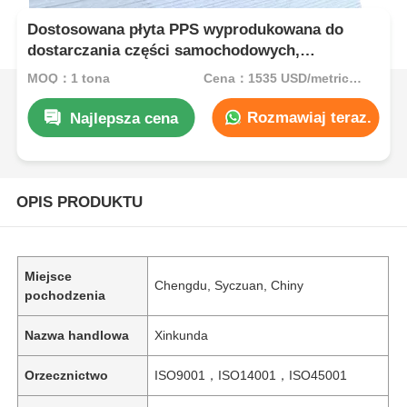
Dostosowana płyta PPS wyprodukowana do
dostarczania części samochodowych,
zapewniająca zwiększoną wytrzymałość
MOQ：1 tona
Cena：1535 USD/metric ton (current price)
mechaniczną i odporność termiczną
Rozmawiaj teraz.
Najlepsza cena
OPIS PRODUKTU
Miejsce
Chengdu, Syczuan, Chiny
pochodzenia
Nazwa handlowa
Xinkunda
Orzecznictwo
ISO9001，ISO14001，ISO45001