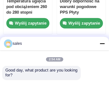
Temperatura ugięcia
Dobry odporność na
pod obciążeniem 260
warunki pogodowe
do 280 stopni
PPS Płyty
Celsjusza
dostosowane UL94 V0
Wyślij zapytanie
Wyślij zapytanie
Polifenylenosulfidow
Wypalność zalecany
a Płyta Naturalny Beż
dla elementów
Jasnobrązowy Kolor
przemysłowych i
Płyta z tworzywa
elektrycznych
sales
sztucznego
trudnopalna
2:54 AM
Good day, what product are you looking 
for?
Odporność na
Natural Beige PPS
uderzenia Płyta z
Composite Material
molekularnego PPS,
Board PPS Board
stała płyta z
Ideal for
Wyślij zapytanie
Wyślij zapytanie
tworzywa sztucznego
Manufacturing