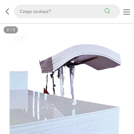
3
/
3