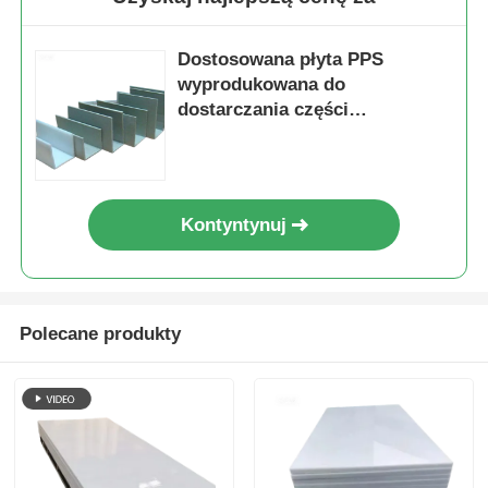
Dostosowana płyta PPS
wyprodukowana do
dostarczania części
samochodowych, zapewniająca
zwiększoną wytrzymałość
mechaniczną i odporność
termiczną
Kontyntynuj
Polecane produkty