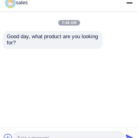
sales
и механического
промышленного
использования
7:46 AM
Good day, what product are you looking 
for?
100 процентов
Прочность на изгиб
перерабатываемая
Около 30-40 МПа PP
PP
Пластмассовая
полипропиленовая
доска
Отправить запрос
Отправить запрос
доска
Самотушающаяся
универсальный
огнестойкость
пластиковый лист
идеально подходит
Главная страница
Карта сайта
контактные данные
для упаковки
Desktop Site
строительства и
Карта сайта
Политика уединения
производства
Качество
Доска PP пластиковая
Китайская