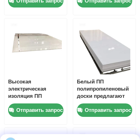
Отправить запрос
Отправить запрос
составляет от 1 мм
лист устойчивый к
до 20 мм Идеально
кислотам Прочный
подходит для
материал для
промышленных
суровых химических
применений
веществ
Высокая
Белый ПП
электрическая
полипропиленовый
изоляция ПП
доски предлагают
толщина
отличную
Отправить запрос
Отправить запрос
пластиковой доски
химическую
обычно колеблется
устойчивость
от 1 мм до 20 мм
Устойчивый к
Идеально подходит
ударам и легкий
для электрического
материал для