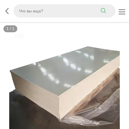
1
/
1