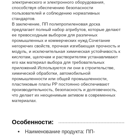
электрического и электронного оборудования,
способствуя обеспечению безопасности
пользователей и соблюдению нормативных
Рекламный щит из полипропилена
стандартов.
В заключение, ПП полипропиленовая доска
предлагает полный набор атрибутов, которые делают
ее превосходным выбором для различных
Лист из пластика ПП
промышленных и коммерческих нужд.Сочетание
негорючих свойств, прочная изгибающая прочность и
модуль, и исключительная химическая устойчивость к
Совет по ППС
кислотам, щелочам и растворителям устанавливают
его как материал выбора для требовательных
приложений.Используются ли они в строительстве,
химической обработки, автомобильной
Огнеупорный полипропиленовый лист
промышленности или общей промышленности,
пластиковые платы PP постоянно обеспечивают
производительность, безопасность и долговечность,
PP выдалбливают доску конструкции
что делает их неоценимым активом в современных
материалах.
Стенные листы из ПП
Особенности:
лист полипропилена
Наименование продукта: ПП-