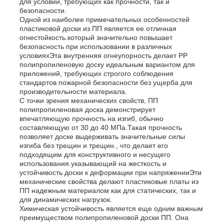
для условий, требующих как прочности, так и
безопасности.
Одной из наиболее примечательных особенностей
пластиковой доски из ПП является ее отличная
огнестойкость.который значительно повышает
безопасность при использовании в различных
условияхЭта внутренняя огнеупорность делает PP
полипропиленовую доску идеальным вариантом для
приложений, требующих строгого соблюдения
стандартов пожарной безопасности без ущерба для
производительности материала.
С точки зрения механических свойств, ПП
полипропиленовая доска демонстрирует
впечатляющую прочность на изгиб, обычно
составляющую от 30 до 40 МПа.Такая прочность
позволяет доске выдерживать значительные силы
изгиба без трещин и трещин., что делает его
подходящим для конструктивного и несущего
Главная страница
использования.указывающий на жесткость и
устойчивость доски к деформации при напряженииЭти
механические свойства делают пластиковые платы из
Продукция
ПП надежным материалом как для статических, так и
для динамических нагрузок.
Химическая устойчивость является еще одним важным
преимуществом полипропиленовой доски ПП. Она
О Компании