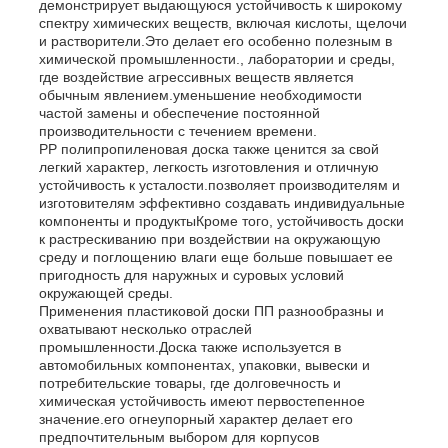
демонстрирует выдающуюся устойчивость к широкому
спектру химических веществ, включая кислоты, щелочи
и растворители.Это делает его особенно полезным в
Наша фабрика
химической промышленности., лаборатории и среды,
где воздействие агрессивных веществ является
обычным явлением.уменьшение необходимости
частой замены и обеспечение постоянной
контроль качества
производительности с течением времени.
PP полипропиленовая доска также ценится за свой
легкий характер, легкость изготовления и отличную
контактные данные
устойчивость к усталости.позволяет производителям и
изготовителям эффективно создавать индивидуальные
компоненты и продуктыКроме того, устойчивость доски
к растрескиванию при воздействии на окружающую
Новости
среду и поглощению влаги еще больше повышает ее
пригодность для наружных и суровых условий
окружающей среды.
Все случаи
Применения пластиковой доски ПП разнообразны и
охватывают несколько отраслей
промышленности.Доска также используется в
автомобильных компонентах, упаковки, вывески и
Отправить запрос
потребительские товары, где долговечность и
химическая устойчивость имеют первостепенное
значение.его огнеупорный характер делает его
Доска PP пластиковая
предпочтительным выбором для корпусов