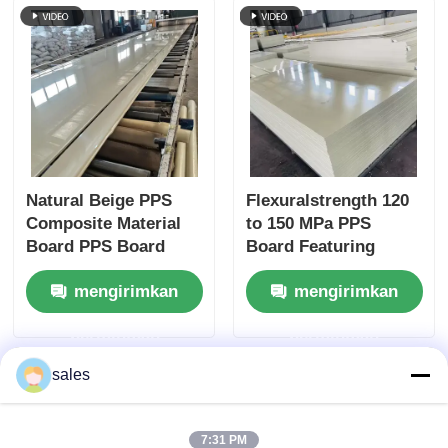
Api
Natural Beige PPS
Flexuralstrength 120
Composite Material
to 150 MPa PPS
Board PPS Board
Board Featuring
Ideal for
Density 1.35 to 1.38
mengirimkan
mengirimkan
Manufacturing
Gcm3 and Weather
Electrical
Resistance Designed
permintaan
permintaan
Components and
for Manufacturing
Mechanical Parts
sales
7:31 PM