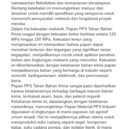
menawarkan fleksibilitas dan kemampuan beradaptasi.
Rentang ketebalan ini memungkinkan insinyur dan
desainer untuk memilih spesifikasi yang sempurna untuk
Papan Iklan PP
memenuhi persyaratan mekanis dan fungsional proyek
mereka.
Dalam hal kekuatan mekanik, Papan PPS Tahan Bahan
Lembar plastik PP
Kimia unggul dengan kekuatan lentur berkisar antara 120
MPa hingga 150 MPa. Kekuatan lentur yang
mengesankan ini memastikan bahwa papan dapat
menahan lenturan dan tegangan yang signifikan tanpa
PPS Board
kegagalan, menjadikannya cocok untuk aplikasi penahan
beban dan lingkungan mekanis yang menuntut. Kekuatan
ini dikombinasikan dengan ketahanan bahan kimia papan
Lembar polipropilena tahan api
menjadikannya bahan yang berharga di industri seperti
otomotif, kedirgantaraan, elektronik, dan pemrosesan
kimia.
Papan PPS Tahan Bahan Kimia sangat patut diperhatikan
Papan Konstruksi Berongga PP
karena ketahanannya terhadap berbagai macam bahan
kimia, termasuk asam, basa, dan pelarut organik.
Ketahanan kimia ini, dipasangkan dengan ketahanan
Lembaran Dinding PP
mekaniknya, memungkinkan Papan Material PPS Industri
digunakan di lingkungan di mana paparan zat agresif
umum terjadi. Hal ini menjadikannya pilihan utama untuk
memproduksi suku cadang seperti segel, komponen
lembaran polypropylene
katup, suku cadang pompa, dan isolator listrik, di mana