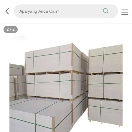
2
/
2