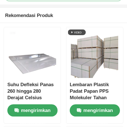
Rekomendasi Produk
Suhu Defleksi Panas
Lembaran Plastik
260 hingga 280
Padat Papan PPS
Derajat Celsius
Molekuler Tahan
Polifenilena Sulfida
Benturan dalam
mengirimkan
mengirimkan
Papan Warna Beige
Jumlah Besar
Alami Coklat Muda
permintaan
permintaan
Lembar Plastik Tahan