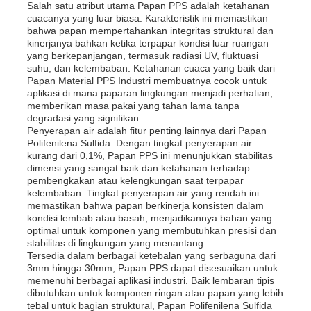
Salah satu atribut utama Papan PPS adalah ketahanan
cuacanya yang luar biasa. Karakteristik ini memastikan
bahwa papan mempertahankan integritas struktural dan
Wisata pabrik
kinerjanya bahkan ketika terpapar kondisi luar ruangan
yang berkepanjangan, termasuk radiasi UV, fluktuasi
suhu, dan kelembaban. Ketahanan cuaca yang baik dari
Papan Material PPS Industri membuatnya cocok untuk
Kontrol kualitas
aplikasi di mana paparan lingkungan menjadi perhatian,
memberikan masa pakai yang tahan lama tanpa
degradasi yang signifikan.
Hubungi kami
Penyerapan air adalah fitur penting lainnya dari Papan
Polifenilena Sulfida. Dengan tingkat penyerapan air
kurang dari 0,1%, Papan PPS ini menunjukkan stabilitas
dimensi yang sangat baik dan ketahanan terhadap
Berita
pembengkakan atau kelengkungan saat terpapar
kelembaban. Tingkat penyerapan air yang rendah ini
memastikan bahwa papan berkinerja konsisten dalam
Semua Kasus
kondisi lembab atau basah, menjadikannya bahan yang
optimal untuk komponen yang membutuhkan presisi dan
stabilitas di lingkungan yang menantang.
Tersedia dalam berbagai ketebalan yang serbaguna dari
Quote request suatu
3mm hingga 30mm, Papan PPS dapat disesuaikan untuk
memenuhi berbagai aplikasi industri. Baik lembaran tipis
dibutuhkan untuk komponen ringan atau papan yang lebih
Papan plastik pp
tebal untuk bagian struktural, Papan Polifenilena Sulfida