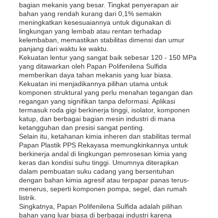
bagian mekanis yang besar. Tingkat penyerapan air
bahan yang rendah kurang dari 0,1% semakin
meningkatkan kesesuaiannya untuk digunakan di
lingkungan yang lembab atau rentan terhadap
kelembaban, memastikan stabilitas dimensi dan umur
panjang dari waktu ke waktu.
Kekuatan lentur yang sangat baik sebesar 120 - 150 MPa
yang ditawarkan oleh Papan Polifenilena Sulfida
memberikan daya tahan mekanis yang luar biasa.
Kekuatan ini menjadikannya pilihan utama untuk
komponen struktural yang perlu menahan tegangan dan
regangan yang signifikan tanpa deformasi. Aplikasi
termasuk roda gigi berkinerja tinggi, isolator, komponen
katup, dan berbagai bagian mesin industri di mana
ketangguhan dan presisi sangat penting.
Selain itu, ketahanan kimia inheren dan stabilitas termal
Papan Plastik PPS Rekayasa memungkinkannya untuk
berkinerja andal di lingkungan pemrosesan kimia yang
keras dan kondisi suhu tinggi. Umumnya diterapkan
dalam pembuatan suku cadang yang bersentuhan
dengan bahan kimia agresif atau terpapar panas terus-
menerus, seperti komponen pompa, segel, dan rumah
listrik.
Singkatnya, Papan Polifenilena Sulfida adalah pilihan
bahan yang luar biasa di berbagai industri karena