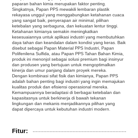
paparan bahan kimia merupakan faktor penting.
Singkatnya, Papan PPS mewakili lembaran plastik
Pipa PP
rekayasa unggul yang menggabungkan ketahanan cuaca
yang sangat baik, penyerapan air minimal, pilihan
ketebalan yang serbaguna, dan kekuatan lentur tinggi.
Ketahanan kimianya semakin meningkatkan
Fittings pipa polipropilena
kesesuaiannya untuk aplikasi industri yang membutuhkan
daya tahan dan keandalan dalam kondisi yang keras. Baik
disebut sebagai Papan Material PPS Industri, Papan
Polifenilena Sulfida, atau Papan PPS Tahan Bahan Kimia,
produk ini menonjol sebagai solusi premium bagi insinyur
dan produsen yang bertujuan untuk mengoptimalkan
kinerja dan umur panjang dalam proyek mereka.
Dengan kombinasi sifat fisik dan kimianya, Papan PPS
adalah bahan penting bagi industri yang ingin memajukan
kualitas produk dan efisiensi operasional mereka.
Kemampuannya beradaptasi di berbagai ketebalan dan
kapasitasnya untuk berkinerja di bawah tekanan
lingkungan dan mekanis menjadikannya pilihan yang
dapat dipercaya untuk kebutuhan industri modern.
Fitur: