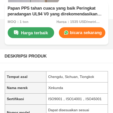
Papan PPS tahan cuaca yang baik Peringkat
peradangan UL94 V0 yang direkomendasikan
untuk komponen industri dan listrik
MOQ：1 ton
Harga：1535 USD/metric ton (current price)
bicara sekarang
Harga terbaik
DESKRIPSI PRODUK
Tempat asal
Chengdu, Sichuan, Tiongkok
Nama merek
Xinkunda
Sertifikasi
ISO9001，ISO14001，ISO45001
Dapat disesuaikan sesuai
Nomor model