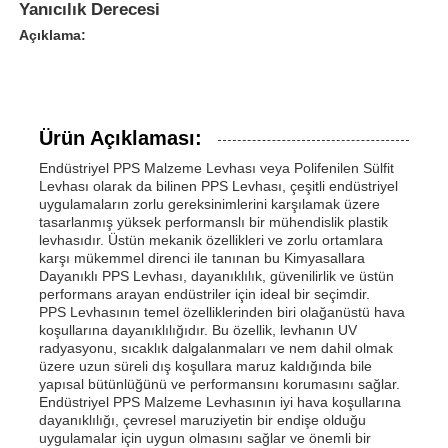
Yanıcılık Derecesi
Açıklama:
Ürün Açıklaması:
Endüstriyel PPS Malzeme Levhası veya Polifenilen Sülfit
Levhası olarak da bilinen PPS Levhası, çeşitli endüstriyel
uygulamaların zorlu gereksinimlerini karşılamak üzere
tasarlanmış yüksek performanslı bir mühendislik plastik
levhasıdır. Üstün mekanik özellikleri ve zorlu ortamlara
karşı mükemmel direnci ile tanınan bu Kimyasallara
Dayanıklı PPS Levhası, dayanıklılık, güvenilirlik ve üstün
performans arayan endüstriler için ideal bir seçimdir.
PPS Levhasının temel özelliklerinden biri olağanüstü hava
Ana sayfa
koşullarına dayanıklılığıdır. Bu özellik, levhanın UV
radyasyonu, sıcaklık dalgalanmaları ve nem dahil olmak
üzere uzun süreli dış koşullara maruz kaldığında bile
Ürünler
yapısal bütünlüğünü ve performansını korumasını sağlar.
Endüstriyel PPS Malzeme Levhasının iyi hava koşullarına
dayanıklılığı, çevresel maruziyetin bir endişe olduğu
uygulamalar için uygun olmasını sağlar ve önemli bir
Hakkımızda