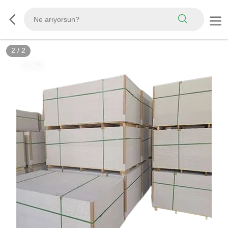
2
/
2