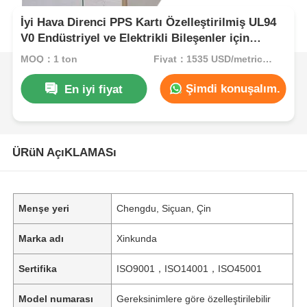
İyi Hava Direnci PPS Kartı Özelleştirilmiş UL94
V0 Endüstriyel ve Elektrikli Bileşenler için
Önerilen Yanıcılık Derecesi
MOQ：1 ton
Fiyat：1535 USD/metric ton (current price)
Şimdi konuşalım.
En iyi fiyat
ÜRüN AçıKLAMASı
Menşe yeri
Chengdu, Siçuan, Çin
Marka adı
Xinkunda
Sertifika
ISO9001，ISO14001，ISO45001
Model numarası
Gereksinimlere göre özelleştirilebilir