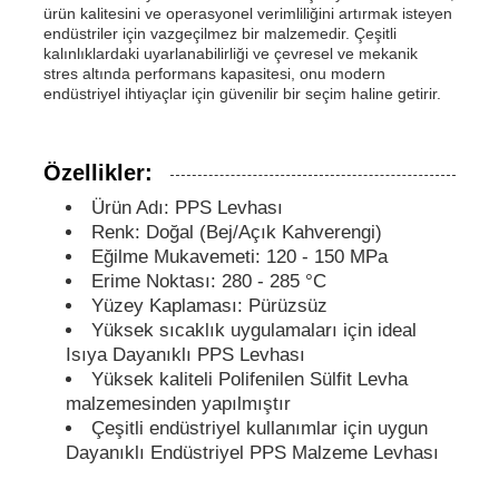
ürün kalitesini ve operasyonel verimliliğini artırmak isteyen
endüstriler için vazgeçilmez bir malzemedir. Çeşitli
PP borular
kalınlıklardaki uyarlanabilirliği ve çevresel ve mekanik
stres altında performans kapasitesi, onu modern
endüstriyel ihtiyaçlar için güvenilir bir seçim haline getirir.
Polypropilen boru armatürleri
Özellikler:
Ürün Adı: PPS Levhası
Renk: Doğal (Bej/Açık Kahverengi)
Eğilme Mukavemeti: 120 - 150 MPa
Erime Noktası: 280 - 285 °C
Yüzey Kaplaması: Pürüzsüz
Yüksek sıcaklık uygulamaları için ideal
Isıya Dayanıklı PPS Levhası
Yüksek kaliteli Polifenilen Sülfit Levha
malzemesinden yapılmıştır
Çeşitli endüstriyel kullanımlar için uygun
Dayanıklı Endüstriyel PPS Malzeme Levhası