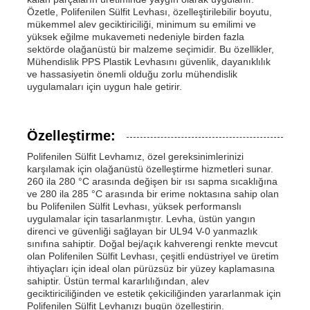
Özetle, Polifenilen Sülfit Levhası, özelleştirilebilir boyutu,
mükemmel alev geciktiriciliği, minimum su emilimi ve
yüksek eğilme mukavemeti nedeniyle birden fazla
sektörde olağanüstü bir malzeme seçimidir. Bu özellikler,
Mühendislik PPS Plastik Levhasını güvenlik, dayanıklılık
ve hassasiyetin önemli olduğu zorlu mühendislik
uygulamaları için uygun hale getirir.
Özelleştirme:
Polifenilen Sülfit Levhamız, özel gereksinimlerinizi
karşılamak için olağanüstü özelleştirme hizmetleri sunar.
260 ila 280 °C arasında değişen bir ısı sapma sıcaklığına
ve 280 ila 285 °C arasında bir erime noktasına sahip olan
bu Polifenilen Sülfit Levhası, yüksek performanslı
uygulamalar için tasarlanmıştır. Levha, üstün yangın
direnci ve güvenliği sağlayan bir UL94 V-0 yanmazlık
sınıfına sahiptir. Doğal bej/açık kahverengi renkte mevcut
olan Polifenilen Sülfit Levhası, çeşitli endüstriyel ve üretim
ihtiyaçları için ideal olan pürüzsüz bir yüzey kaplamasına
sahiptir. Üstün termal kararlılığından, alev
geciktiriciliğinden ve estetik çekiciliğinden yararlanmak için
Polifenilen Sülfit Levhanızı bugün özelleştirin.