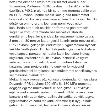
bozulma olmadan uzun ömürlü hizmet ömrü sunar.
Su emilimi, Polifenilen Sülfit Levhasının bir diğer kritik
özelliğidir. %0,1'in altında bir su emme oranına sahip olan
Fabrika turu
bu PPS Levhası, neme maruz kaldığında mükemmel
boyutsal stabilite ve şişme veya eğilme direnci sergiler. Bu
düşük su emme oranı, levhanın nemli veya ıslak
koşullarda tutarlı bir şekilde performans göstermesini
Kalite kontrol
sağlar ve zorlu ortamlarda hassasiyet ve stabilite
gerektiren bileşenler için ideal bir malzeme haline getirir.
3 mm'den 30 mm'ye kadar çeşitli kalınlıklarda mevcut olan
Bize ulaşın
PPS Levhası, çok çeşitli endüstriyel uygulamalara uyacak
şekilde özelleştirilebilir. Hafif bileşenler için ince levhalara
veya yapısal parçalar için daha kalın levhalara ihtiyaç
duyulsun, Polifenilen Sülfit Levhası esneklik ve uyum
Haberler
yeteneği sunar. Bu kalınlık aralığı, mühendislerin ve
tasarımcıların projelerinin mekanik ve fonksiyonel
gereksinimlerini karşılamak için mükemmel spesifikasyonu
Tüm servis talepleri
seçmelerine olanak tanır.
Mekanik mukavemet söz konusu olduğunda, Kimyasallara
Dayanıklı PPS Levhası 120 MPa ile 150 MPa arasında
değişen eğilme mukavemeti ile öne çıkar. Bu etkileyici
Teklif isteği
eğilme mukavemeti, levhanın önemli bükülme ve strese
başarısız olmadan dayanabilmesini sağlar ve yük taşıyan
uygulamalar ve zorlu mekanik ortamlar için uygun hale
pp plastik karton
getirir. Bu mukavemet, levhanın kimyasal direncine ek