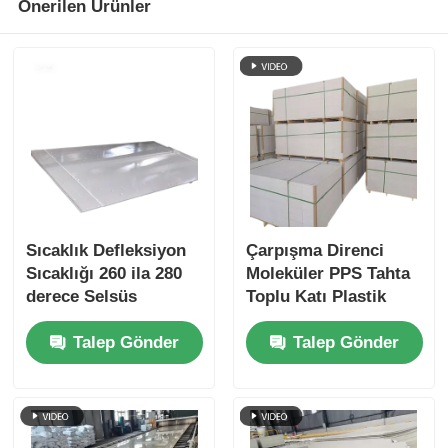
Önerilen Ürünler
Sıcaklık Defleksiyon
Çarpışma Direnci
Sıcaklığı 260 ila 280
Moleküler PPS Tahta
derece Selsüs
Toplu Katı Plastik
Polyphenylene
Yaprak
Talep Gönder
Talep Gönder
Sulfide Board Doğal
Beige Açık
Kahverengi Renkli
Alev Geriletici Plastik
Yaprak