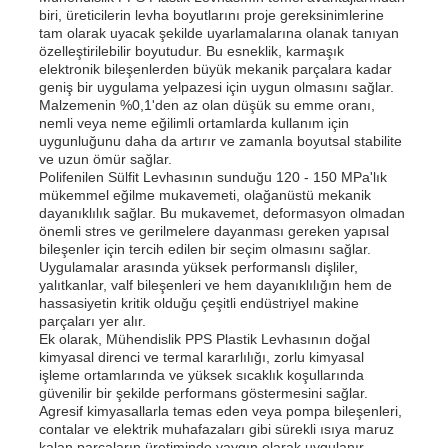
biri, üreticilerin levha boyutlarını proje gereksinimlerine
tam olarak uyacak şekilde uyarlamalarına olanak tanıyan
özelleştirilebilir boyutudur. Bu esneklik, karmaşık
elektronik bileşenlerden büyük mekanik parçalara kadar
geniş bir uygulama yelpazesi için uygun olmasını sağlar.
Malzemenin %0,1'den az olan düşük su emme oranı,
nemli veya neme eğilimli ortamlarda kullanım için
uygunluğunu daha da artırır ve zamanla boyutsal stabilite
ve uzun ömür sağlar.
Polifenilen Sülfit Levhasının sunduğu 120 - 150 MPa'lık
mükemmel eğilme mukavemeti, olağanüstü mekanik
dayanıklılık sağlar. Bu mukavemet, deformasyon olmadan
önemli stres ve gerilmelere dayanması gereken yapısal
bileşenler için tercih edilen bir seçim olmasını sağlar.
Uygulamalar arasında yüksek performanslı dişliler,
yalıtkanlar, valf bileşenleri ve hem dayanıklılığın hem de
hassasiyetin kritik olduğu çeşitli endüstriyel makine
parçaları yer alır.
Ek olarak, Mühendislik PPS Plastik Levhasının doğal
kimyasal direnci ve termal kararlılığı, zorlu kimyasal
işleme ortamlarında ve yüksek sıcaklık koşullarında
güvenilir bir şekilde performans göstermesini sağlar.
Agresif kimyasallarla temas eden veya pompa bileşenleri,
contalar ve elektrik muhafazaları gibi sürekli ısıya maruz
kalan parçaların üretiminde yaygın olarak uygulanır.