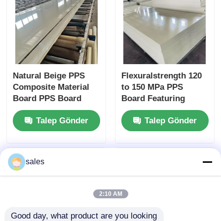
Natural Beige PPS
Flexuralstrength 120
Composite Material
to 150 MPa PPS
Board PPS Board
Board Featuring
Ideal for
Density 1.35 to 1.38
Talep Gönder
Talep Gönder
Manufacturing
Gcm3 and Weather
Electrical
Resistance Designed
Components and
for Manufacturing
Mechanical Parts
sales
2:10 AM
Good day, what product are you looking 