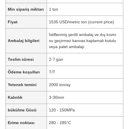
Min sipariş miktarı
1 ton
Fiyat
1535 USD/metric ton (current price)
İstiflenmiş şeritli ambalaj ve dış kısmı
Ambalaj bilgileri
su geçirmez kanvas kaplamalı kutulu
veya palet ambalajı
Teslim süresi
2-7 gün
Ödeme koşulları
T/T
Yetenek temini
2000 ton/ay
Kalınlık
3-30mm
bükülme Gücü
120 - 150MPa
Erime noktası
280 - 285°C