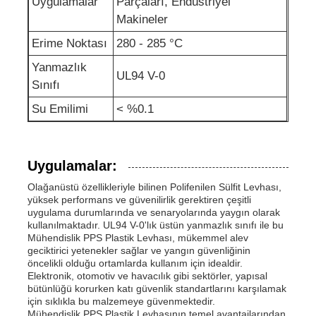
Uygulamalar
Parçaları, Endüstriyel
Makineler
Erime Noktası
280 - 285 °C
Yanmazlık
UL94 V-0
Sınıfı
Su Emilimi
< %0.1
Uygulamalar:
Olağanüstü özellikleriyle bilinen Polifenilen Sülfit Levhası,
yüksek performans ve güvenilirlik gerektiren çeşitli
uygulama durumlarında ve senaryolarında yaygın olarak
kullanılmaktadır. UL94 V-0'lık üstün yanmazlık sınıfı ile bu
Mühendislik PPS Plastik Levhası, mükemmel alev
geciktirici yetenekler sağlar ve yangın güvenliğinin
öncelikli olduğu ortamlarda kullanım için idealdir.
Elektronik, otomotiv ve havacılık gibi sektörler, yapısal
bütünlüğü korurken katı güvenlik standartlarını karşılamak
için sıklıkla bu malzemeye güvenmektedir.
Mühendislik PPS Plastik Levhasının temel avantajlarından