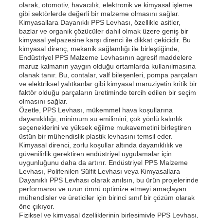
olarak, otomotiv, havacılık, elektronik ve kimyasal işleme
gibi sektörlerde değerli bir malzeme olmasını sağlar.
Kimyasallara Dayanıklı PPS Levhası, özellikle asitler,
PP Reklam Kurulu
bazlar ve organik çözücüler dahil olmak üzere geniş bir
kimyasal yelpazesine karşı direnci ile dikkat çekicidir. Bu
kimyasal direnç, mekanik sağlamlığı ile birleştiğinde,
Plastik PP Levha
Endüstriyel PPS Malzeme Levhasının agresif maddelere
maruz kalmanın yaygın olduğu ortamlarda kullanılmasına
olanak tanır. Bu, contalar, valf bileşenleri, pompa parçaları
ve elektriksel yalıtkanlar gibi kimyasal maruziyetin kritik bir
KPS Kurulu
faktör olduğu parçaların üretiminde tercih edilen bir seçim
olmasını sağlar.
Özetle, PPS Levhası, mükemmel hava koşullarına
Yangına dayanıklı polipropilen tabaka
dayanıklılığı, minimum su emilimini, çok yönlü kalınlık
seçeneklerini ve yüksek eğilme mukavemetini birleştiren
üstün bir mühendislik plastik levhasını temsil eder.
Kimyasal direnci, zorlu koşullar altında dayanıklılık ve
PP boş inşaat tahtası
güvenilirlik gerektiren endüstriyel uygulamalar için
uygunluğunu daha da artırır. Endüstriyel PPS Malzeme
Levhası, Polifenilen Sülfit Levhası veya Kimyasallara
PP duvar levhası
Dayanıklı PPS Levhası olarak anılsın, bu ürün projelerinde
performansı ve uzun ömrü optimize etmeyi amaçlayan
mühendisler ve üreticiler için birinci sınıf bir çözüm olarak
öne çıkıyor.
polipropilen levha
Fiziksel ve kimyasal özelliklerinin birleşimiyle PPS Levhası,