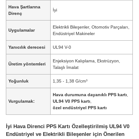
Hava Şartlarına
İyi
Direnç
Elektrikli Bileşenler, Otomotiv Parçaları,
Uygulamalar
Endüstriyel Makineler
Yanıcılık derecesi
UL94 V-0
Enjeksiyon Kalıplama, Ekstrüzyon,
Üretim yöntemleri
Talaşlı İmalat
Yoğunluk
1,35 - 1,38 G/cm³
Hava durumuna dayanıklı PPS kartı
,
Vurgulamak:
UL94 V0 PPS kartı
,
özel endüstriyel PPS kartı
İyi Hava Direnci PPS Kartı Özelleştirilmiş UL94 V0
Endüstriyel ve Elektrikli Bileşenler için Önerilen