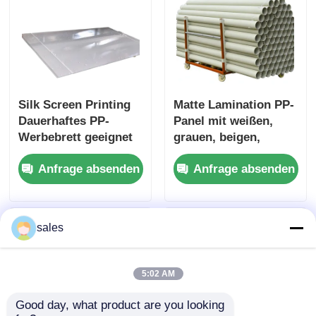
Silk Screen Printing
Matte Lamination PP-
Dauerhaftes PP-
Panel mit weißen,
Werbebrett geeignet
grauen, beigen,
für
weißen, weißen,
Anfrage absenden
Anfrage absenden
Einzelhandelsbildschi
weißen, weißen,
rme Ausstellungen
weißen, weißen,
und Marketingzwecke
weißen, weißen,
weißen, weißen,
sales
weißen, weißen,
weißen, weißen,
weißen, weißen,
5:02 AM
weißen, weißen,
weißen, weißen,
Good day, what product are you looking 
weißen, weißen,