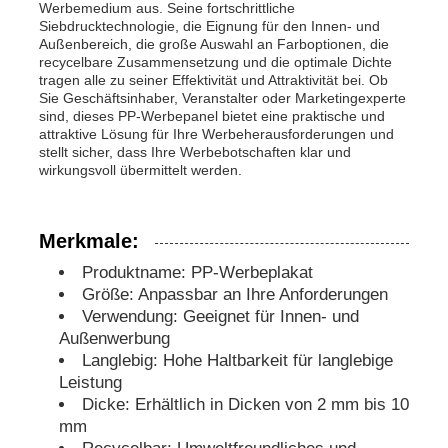
Werbemedium aus. Seine fortschrittliche
Siebdrucktechnologie, die Eignung für den Innen- und
Außenbereich, die große Auswahl an Farboptionen, die
PP Werbeplattform
recycelbare Zusammensetzung und die optimale Dichte
tragen alle zu seiner Effektivität und Attraktivität bei. Ob
Sie Geschäftsinhaber, Veranstalter oder Marketingexperte
Kunststoff PP-Platte
sind, dieses PP-Werbepanel bietet eine praktische und
attraktive Lösung für Ihre Werbeherausforderungen und
stellt sicher, dass Ihre Werbebotschaften klar und
wirkungsvoll übermittelt werden.
PPS-Bericht
Merkmale:
Flammhemmende Polypropylenfolie
Produktname: PP-Werbeplakat
Größe: Anpassbar an Ihre Anforderungen
Pp. höhlen Bau-Brett aus
Verwendung: Geeignet für Innen- und
Außenwerbung
Langlebig: Hohe Haltbarkeit für langlebige
PP-Wandplatte
Leistung
Dicke: Erhältlich in Dicken von 2 mm bis 10
mm
Polypropylenblatt