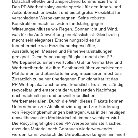
Botschaft effektiv und ansprechend kommuniziert wird.
Das PP-Werbedisplay wurde speziell für den Innen- und
Außenbereich entwickelt und bietet große Flexibilität für
verschiedene Werbekampagnen. Seine robuste
Konstruktion macht es widerstandsfähig gegen
Witterungseinflüsse wie Regen, Sonnenlicht und Wind,
was für die Außenwerbung unerlässlich ist. Gleichzeitig
macht sein elegantes Erscheinungsbild es für
Innenbereiche wie Einzelhandelsgeschäfte,
Ausstellungen, Messen und Firmenveranstaltungen
geeignet. Diese Anpassungsfähigkeit macht das PP-
Werbepanel zu einem wertvollen Gut für Vermarkter und
Werbetreibende, die ihre Sichtbarkeit über verschiedene
Plattformen und Standorte hinweg maximieren möchten.
Zusätzlich zu seiner überlegenen Funktionalität ist das
PP-Werbeplakat auch umweltfreundlich. Es ist vollständig
recycelbar und entspricht der wachsenden Nachfrage
nach nachhaltigen und umweltfreundlichen
Startseite
Werbematerialien. Durch die Wahl dieses Plakats können
Unternehmen zur Abfallreduzierung und zur Förderung
von Recyclingbemühungen beitragen, was in der heutigen
Produkte
umweltbewussten Marktwirtschaft immer wichtiger wird.
Die Recyclingfähigkeit des PP-Werbepanels stellt sicher,
dass das Material nach Gebrauch wiederverwendet
werden kann, wodurch die Umweltauswirkungen minimiert
Über uns