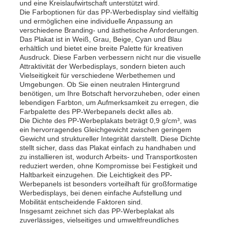
und eine Kreislaufwirtschaft unterstützt wird.
Die Farboptionen für das PP-Werbedisplay sind vielfältig
und ermöglichen eine individuelle Anpassung an
Fabrik Tour
verschiedene Branding- und ästhetische Anforderungen.
Das Plakat ist in Weiß, Grau, Beige, Cyan und Blau
erhältlich und bietet eine breite Palette für kreativen
Ausdruck. Diese Farben verbessern nicht nur die visuelle
Qualitätskontrolle
Attraktivität der Werbedisplays, sondern bieten auch
Vielseitigkeit für verschiedene Werbethemen und
Umgebungen. Ob Sie einen neutralen Hintergrund
Kontakt
benötigen, um Ihre Botschaft hervorzuheben, oder einen
lebendigen Farbton, um Aufmerksamkeit zu erregen, die
Farbpalette des PP-Werbepanels deckt alles ab.
Die Dichte des PP-Werbeplakats beträgt 0,9 g/cm³, was
Nachrichten
ein hervorragendes Gleichgewicht zwischen geringem
Gewicht und struktureller Integrität darstellt. Diese Dichte
stellt sicher, dass das Plakat einfach zu handhaben und
Alle Fälle
zu installieren ist, wodurch Arbeits- und Transportkosten
reduziert werden, ohne Kompromisse bei Festigkeit und
Haltbarkeit einzugehen. Die Leichtigkeit des PP-
Werbepanels ist besonders vorteilhaft für großformatige
Referenzen
Werbedisplays, bei denen einfache Aufstellung und
Mobilität entscheidende Faktoren sind.
Insgesamt zeichnet sich das PP-Werbeplakat als
Pp.-Plastikbrett
zuverlässiges, vielseitiges und umweltfreundliches