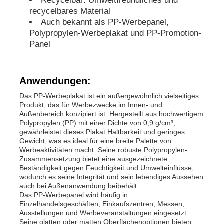
Recycelbar: Umweltfreundliches und
recycelbares Material
Auch bekannt als PP-Werbepanel,
PP-Rohre
Polypropylen-Werbeplakat und PP-Promotion-
Panel
Rohrverbindungen aus Polypropylen
Anwendungen:
Das PP-Werbeplakat ist ein außergewöhnlich vielseitiges
Produkt, das für Werbezwecke im Innen- und
Außenbereich konzipiert ist. Hergestellt aus hochwertigem
Polypropylen (PP) mit einer Dichte von 0,9 g/cm³,
gewährleistet dieses Plakat Haltbarkeit und geringes
Gewicht, was es ideal für eine breite Palette von
Werbeaktivitäten macht. Seine robuste Polypropylen-
Zusammensetzung bietet eine ausgezeichnete
Beständigkeit gegen Feuchtigkeit und Umwelteinflüsse,
wodurch es seine Integrität und sein lebendiges Aussehen
auch bei Außenanwendung beibehält.
Das PP-Werbepanel wird häufig in
Einzelhandelsgeschäften, Einkaufszentren, Messen,
Ausstellungen und Werbeveranstaltungen eingesetzt.
Seine glatten oder matten Oberflächenoptionen bieten