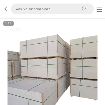
1
/
1