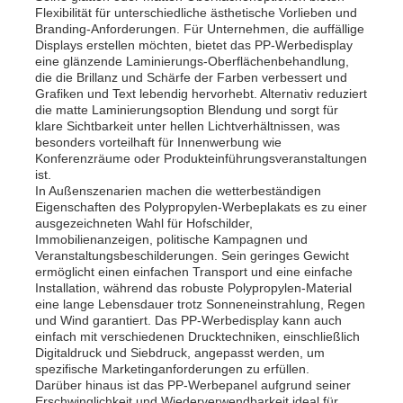
Flexibilität für unterschiedliche ästhetische Vorlieben und
Branding-Anforderungen. Für Unternehmen, die auffällige
Displays erstellen möchten, bietet das PP-Werbedisplay
eine glänzende Laminierungs-Oberflächenbehandlung,
die die Brillanz und Schärfe der Farben verbessert und
Grafiken und Text lebendig hervorhebt. Alternativ reduziert
die matte Laminierungsoption Blendung und sorgt für
klare Sichtbarkeit unter hellen Lichtverhältnissen, was
besonders vorteilhaft für Innenwerbung wie
Konferenzräume oder Produkteinführungsveranstaltungen
ist.
In Außenszenarien machen die wetterbeständigen
Eigenschaften des Polypropylen-Werbeplakats es zu einer
ausgezeichneten Wahl für Hofschilder,
Immobilienanzeigen, politische Kampagnen und
Veranstaltungsbeschilderungen. Sein geringes Gewicht
ermöglicht einen einfachen Transport und eine einfache
Installation, während das robuste Polypropylen-Material
eine lange Lebensdauer trotz Sonneneinstrahlung, Regen
und Wind garantiert. Das PP-Werbedisplay kann auch
einfach mit verschiedenen Drucktechniken, einschließlich
Digitaldruck und Siebdruck, angepasst werden, um
spezifische Marketinganforderungen zu erfüllen.
Darüber hinaus ist das PP-Werbepanel aufgrund seiner
Erschwinglichkeit und Wiederverwendbarkeit ideal für