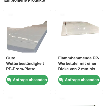
Empfohlene Produkte
Gute
Flammhemmende PP-
Wetterbeständigkeit
Werbetafel mit einer
PP-Prom-Platte
Dicke von 2 mm bis
Polypropylen
10 mm und guter
Anfrage absenden
Anfrage absenden
Konstruktion
Witterungsbeständigk
geeignet für Outdoor-
eit, geeignet für
Werbelösungen
Außenwerbung