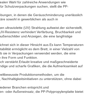
r idealen Wahl für zahlreiche Anwendungen wie
ür Schutzverpackungen suchen, stellt die PP-
gebungen, in denen die Geräuschminderung unerlässlich
häre sowohl in gewerblichen als auch in
 ultraviolette (UV) Strahlung aufweist.der sicherstellt,
e UV-Resistenz verhindert Verfärbung, Bruchbarkeit und
ßenschilder und Anzeigen, die eine langfristige
chnet sich in dieser Hinsicht aus.Es kann Temperaturen
bilität ermöglicht es dem Brett, in einer Vielzahl von
 sie in Verpackungen verwendet werden, die eine
e ihre Form und Funktion.
noch verstärkt.Erlaubt kreative und maßgeschneiderte
ndige und scharfe Grafiken, die die Aufmerksamkeit auf
umweltbewusste Produktionsmethoden, um die
achhaltigkeitsinitiativen zu unterstützen, ohne dabei
chiedener Branchen entspricht.und
en- oder Außeneinsatz, die PP-Polypropylenplatte bietet