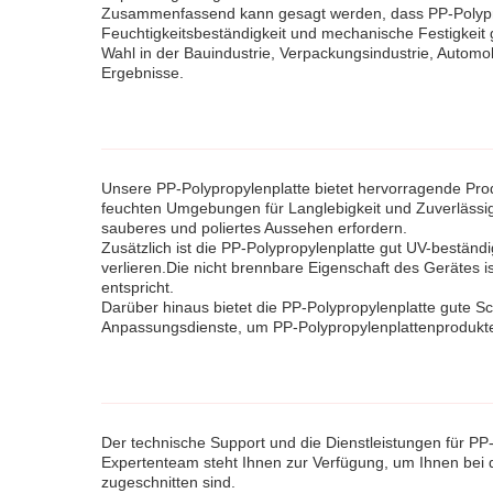
Zusammenfassend kann gesagt werden, dass PP-Polypropy
Feuchtigkeitsbeständigkeit und mechanische Festigkeit 
Wahl in der Bauindustrie, Verpackungsindustrie, Automob
Ergebnisse.
Unsere PP-Polypropylenplatte bietet hervorragende Pro
feuchten Umgebungen für Langlebigkeit und Zuverlässigke
sauberes und poliertes Aussehen erfordern.
Zusätzlich ist die PP-Polypropylenplatte gut UV-beständ
verlieren.Die nicht brennbare Eigenschaft des Gerätes i
entspricht.
Darüber hinaus bietet die PP-Polypropylenplatte gute 
Anpassungsdienste, um PP-Polypropylenplattenprodukte zu
Der technische Support und die Dienstleistungen für PP-
Expertenteam steht Ihnen zur Verfügung, um Ihnen bei d
zugeschnitten sind.