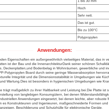
1 bis 30 mm
Hoch
Sehr nett.
Das ist gut.
Bis zu 100°C
Polypropylen
Anwendungen:
nden Eigenschaften ein außergewöhnlich vielseitiges Material, das in ve
ten ist der Bau und die InnenarchitekturDank seiner schönen Schalldä
de, Deckenplatten,und Bodenbelag in Wohnräumen, gewerbliche und ind
as PP-Polypropylen Board durch seine geringe Wasserabsorption hervor
kturelle Integrität und die Dimensionsstabilität in Umgebungen wie Küc
ng und Wartung.Dies ist besonders in hygienischen Umgebungen wie Kra
rägt maßgeblich zu ihrer Haltbarkeit und Leistung bei.Die Platte ist s
rstellung von langlebigen Konsumgütern, bei denen Widerstandsfähigkei
dustriellen Anwendungen eingesetzt, bei denen leichte, aber robuste M
n es Konstrukteuren und Ingenieuren, maßgeschneiderte Formen und St
anzeigen, Beschilderung und Schutzhülle für elektronische Geräte.