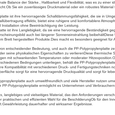
timale Balance der Stärke., Haltbarkeit und Flexibilität, was es zu eine
.Ob Sie ein zuverlässiges Druckmaterial oder ein robustes Material f
platte ist ihre hervorragende Schalldämmungsfähigkeit, die sie in Um
hallübertragung effektiv, bietet eine ruhigere und komfortablere Atmosp
nstallation ohne Beeinträchtigung der Leistung.
te ist ihre Langlebigkeit, da sie eine hervorragende Beständigkeit gegen
n Erscheinungsbild auch bei längerer Sonneneinstrahlung beibehältDies
 Brett hergestellten Produkte.Dies macht es besonders geeignet für Au
von entscheidender Bedeutung, und auch die PP-Polypropylenplatte zei
er seine physikalischen Eigenschaften zu verlierenDiese thermische Sta
gen mit schwankenden Temperaturen oder moderater Hitzexposition.Ob
rschiedenen Bedingungen unterliegen, behält die PP-Polypropylenplatt
 ihre Kompatibilität mit verschiedenen Druck- und Fertigungstechniken 
erfläche sorgt für eine hervorragende Druckqualität und sorgt für lebe
-Polypropylenplatte auch umweltfreundlich.und viele Hersteller nutzen 
PP-Polypropylenplatte ermöglicht es Unternehmen und Verbrauchern, N
es, langlebiges und vielseitiges Material, das den Anforderungen vers
r praktischen und effizienten Wahl für die BeschilderungOb für den Inn
t.Gewährleistung dauerhafter und wirksamer Ergebnisse.