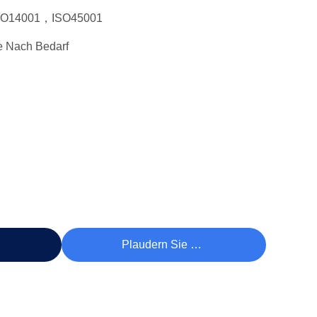
SO14001，ISO45001
e Nach Bedarf
reis
Plaudern Sie Jetzt