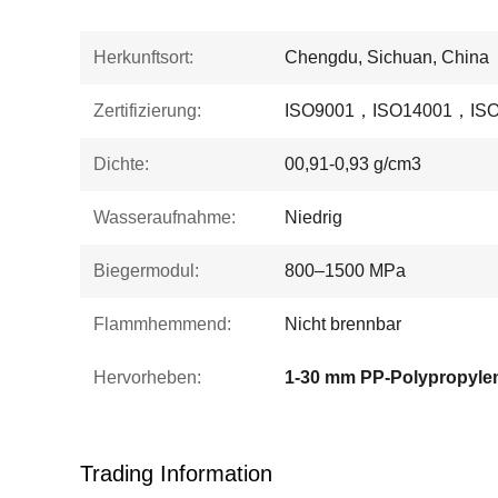
Herkunftsort:
Chengdu, Sichuan, China
Zertifizierung:
ISO9001，ISO14001，ISO
Dichte:
00,91-0,93 g/cm3
Wasseraufnahme:
Niedrig
Biegermodul:
800–1500 MPa
Flammhemmend:
Nicht brennbar
Hervorheben:
1-30 mm PP-Polypropylen
Trading Information