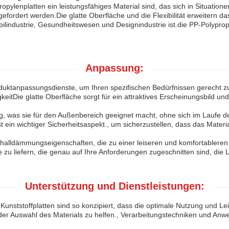
lenplatten ein leistungsfähiges Material sind, das sich in Situation
gefordert werden.Die glatte Oberfläche und die Flexibilität erweitern
ilindustrie, Gesundheitswesen und Designindustrie ist.die PP-Polypropy
Anpassung:
duktanpassungsdienste, um Ihren spezifischen Bedürfnissen gerecht zu
itDie glatte Oberfläche sorgt für ein attraktives Erscheinungsbild und
ig, was sie für den Außenbereich geeignet macht, ohne sich im Laufe de
st ein wichtiger Sicherheitsaspekt., um sicherzustellen, dass das Mater
Schalldämmungseigenschaften, die zu einer leiseren und komfortablere
 liefern, die genau auf Ihre Anforderungen zugeschnitten sind, die Le
Unterstützung und Dienstleistungen:
Kunststoffplatten sind so konzipiert, dass die optimale Nutzung und Le
er Auswahl des Materials zu helfen., Verarbeitungstechniken und Anwe