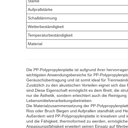
Stärke
Aufprallstärke
Schalldämmung
Wetterbeständigkeit
Temperaturbeständigkeit
Material
Die PP-Polypropylenplatte ist aufgrund ihrer hervorrage
wichtigsten Anwendungsbereiche für PP-Polypropylenplat
Geräuschübertragung und ist somit ideal für Trennwän
Zusätzlich zu den akustischen Vorteilen eignet sich d
sind.Diese Eigenschaft ermöglicht es dem Brett, die stru
nur die Ästhetik, sondern erleichtert auch die Reinigu
Lebensmittelverarbeitungsbetrieben.
Die Materialzusammensetzung der PP-Polypropylenplatte t
Riss oder Bruch Biegen und Aufprallen standhält.und He
Außerdem wird PP-Polypropylenplatte in kreativen und in
und die Fähigkeit, thermoformed zu werden, ermögliche
Anpassungsfähigkeit erweitert seinen Einsatz auf Werbe