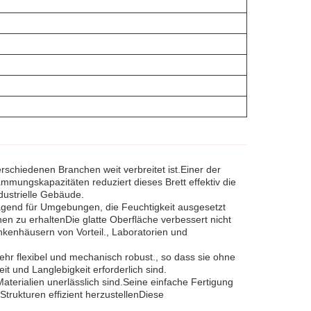
rschiedenen Branchen weit verbreitet ist.Einer der
mmungskapazitäten reduziert dieses Brett effektiv die
ustrielle Gebäude.
ragend für Umgebungen, die Feuchtigkeit ausgesetzt
hen zu erhaltenDie glatte Oberfläche verbessert nicht
nkenhäusern von Vorteil., Laboratorien und
ehr flexibel und mechanisch robust., so dass sie ohne
t und Langlebigkeit erforderlich sind.
aterialien unerlässlich sind.Seine einfache Fertigung
rukturen effizient herzustellenDiese