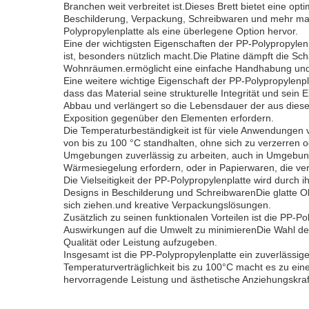
Branchen weit verbreitet ist.Dieses Brett bietet eine op
Beschilderung, Verpackung, Schreibwaren und mehr macht
Polypropylenplatte als eine überlegene Option hervor.
Eine der wichtigsten Eigenschaften der PP-Polypropylen
ist, besonders nützlich macht.Die Platine dämpft die Sc
Wohnräumen.ermöglicht eine einfache Handhabung und I
Eine weitere wichtige Eigenschaft der PP-Polypropylenplat
dass das Material seine strukturelle Integrität und sei
Abbau und verlängert so die Lebensdauer der aus diesem
Exposition gegenüber den Elementen erfordern.
Die Temperaturbeständigkeit ist für viele Anwendungen 
von bis zu 100 °C standhalten, ohne sich zu verzerren od
Umgebungen zuverlässig zu arbeiten, auch in Umgebun
Wärmesiegelung erfordern, oder in Papierwaren, die ve
Die Vielseitigkeit der PP-Polypropylenplatte wird durch
Designs in Beschilderung und SchreibwarenDie glatte Ob
sich ziehen.und kreative Verpackungslösungen.
Zusätzlich zu seinen funktionalen Vorteilen ist die PP
Auswirkungen auf die Umwelt zu minimierenDie Wahl der 
Qualität oder Leistung aufzugeben.
Insgesamt ist die PP-Polypropylenplatte ein zuverlässig
Temperaturverträglichkeit bis zu 100°C macht es zu eine
hervorragende Leistung und ästhetische Anziehungskraf