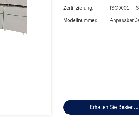
Zertifizierung:
ISO9001，I
Modellnummer:
Anpassbar J
Erhalten Sie Besten P