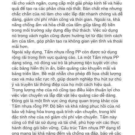
rãi cho vách ngăn, cung cấp một giải pháp kinh tế và hiệu
quả để tạo ra các phân chia nội thất. Bản chất nhẹ nhưng
chắc chắn của nó làm cho việc lắp đặt nhanh chóng và dễ
Bảng quảng cáo PP
dàng, giảm chi phí nhân công và thời gian. Ngoài ra, khả
năng chống ẩm và hóa chất của tấm giúp tăng độ bền
trong môi trường xây dựng đầy thử thách. Việc sử dụng
Tấm nhựa PP
nó trong vách ngăn cũng được hưởng lợi từ đặc tính cách
âm của tấm, góp phần tạo ra không gian yên tĩnh và thoải
mái hơn.
Ngoài xây dựng, Tấm nhựa rỗng PP còn được sử dụng
Hội đồng PPS
rộng rãi trong lĩnh vực quảng cáo. Là một Tấm nhựa PP
dạng sóng, nó đóng vai trò là phương tiện tuyệt vời cho
các bảng hiển thị in ấn, biển quảng cáo khuyến mãi và
Bảng polypropylen chống cháy
bảng triển lãm. Bề mặt nhẵn cho phép đồ họa chất lượng
cao và màu sắc rực rỡ, giúp doanh nghiệp thu hút sự chú
ý và truyền tải thông điệp của họ một cách hiệu quả.
Trọng lượng nhẹ của nó cũng tạo điều kiện thuận lợi cho
Tấm xây dựng rỗng PP
việc vận chuyển và lắp đặt vật liệu quảng cáo dễ dàng.
Đóng gói là một lĩnh vực ứng dụng quan trọng khác của
Tấm nhựa rỗng PP. Độ bền và khả năng phục hồi của nó
Tấm ốp tường PP
bảo vệ hàng hóa trong quá trình vận chuyển, trong khi
đặc tính nhẹ của nó giảm chi phí vận chuyển. Tấm này
cũng có thể tái sử dụng và tái chế, phù hợp với các thực
hành đóng gói bền vững. Cấu trúc Tấm nhựa PP dạng tổ
tấm polypropylene
ong mang lại khả năng đệm và chống va đập, bảo vệ các