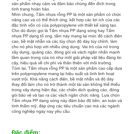
sản phẩm nhạy cảm và đảm bảo chúng đến đích trong
tình trạng hoàn hảo.
Ống PP
Nhìn chung, Tấm nhựa rỗng PP là một sản phẩm có chức
năng cao và có thể thích ứng, kết hợp các lợi ích của các
đặc tính vốn có của polypropylene với thiết kế sáng tạo.
Cho dù được gọi là Tấm nhựa PP dạng sóng hay Tấm
Phụ kiện ống polypropylene
nhựa PP dạng tổ ong, tấm này mang lại mức độ cách điện
cao, bề mặt nhẵn và các tùy chọn độ dày tùy chỉnh, làm
cho nó phù hợp với nhiều ứng dụng. Vai trò của nó trong
xây dựng, quảng cáo, đóng gói và vách ngăn nhấn mạnh
tầm quan trọng của nó như một giải pháp vật liệu đáng tin
cậy, hiệu quả về chi phí và thân thiện với môi trường.
Tóm lại, Tấm nhựa rỗng PP là một sản phẩm cao cấp dựa
trên polypropylene mang lại hiệu suất và tính linh hoạt
vượt trội. Khả năng cách điện, bề mặt nhẵn và độ dày
thay đổi làm cho nó trở thành một tài sản không thể thiếu
trong xây dựng hiện đại, các chiến dịch quảng cáo, đóng
gói bảo vệ và tạo ra các vách ngăn chức năng. Lựa chọn
Tấm nhựa PP dạng sóng này đảm bảo độ bền, an toàn và
tính thẩm mỹ, đáp ứng các tiêu chuẩn cao mà các ngành
công nghiệp ngày nay yêu cầu.
Đặc điểm: