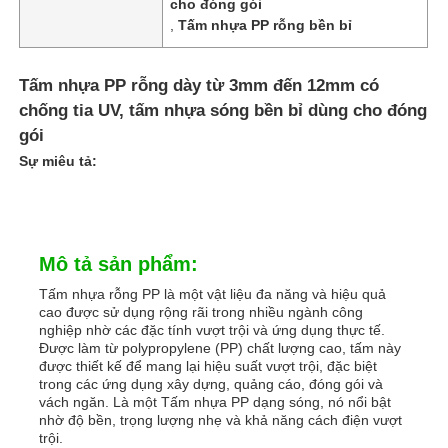
cho đóng gói
,
Tấm nhựa PP rỗng bền bỉ
Tấm nhựa PP rỗng dày từ 3mm đến 12mm có
chống tia UV, tấm nhựa sóng bền bỉ dùng cho đóng
gói
Sự miêu tả:
Mô tả sản phẩm:
Tấm nhựa rỗng PP là một vật liệu đa năng và hiệu quả
cao được sử dụng rộng rãi trong nhiều ngành công
Nhà
nghiệp nhờ các đặc tính vượt trội và ứng dụng thực tế.
Được làm từ polypropylene (PP) chất lượng cao, tấm này
được thiết kế để mang lại hiệu suất vượt trội, đặc biệt
Sản phẩm
trong các ứng dụng xây dựng, quảng cáo, đóng gói và
vách ngăn. Là một Tấm nhựa PP dạng sóng, nó nổi bật
nhờ độ bền, trọng lượng nhẹ và khả năng cách điện vượt
trội.
Về chúng tôi