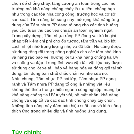
chọn để chống cháy, tăng cường an toàn trong các môi
trường mà khả năng chống cháy là ưu tiên, chẳng hạn
như trong các tòa nhà công cộng, trường học và cơ sở
sản xuất. Tính năng bổ sung này mở rộng khả năng ứng
dụng của Tấm nhựa PP dạng tổ ong cho các tình huống
yêu cầu tuân thủ các tiêu chuẩn an toàn nghiêm ngặt.
Trong xây dựng, Tấm nhựa rỗng PP đóng vai trò là giải
pháp tiết kiệm chi phí cho ốp tường, tấm trần và lớp lót
cách nhiệt nhờ trọng lượng nhẹ và độ bền. Nó cũng được
sử dụng rộng rãi trong nông nghiệp cho các tấm nhà kính
và hàng rào bảo vệ, hưởng lợi từ khả năng chống tia UV
và chống va đập. Trong lĩnh vực vận tải, vật liệu này được
sử dụng cho lót xe tải, bảo vệ hàng hóa và đóng gói tái sử
dụng, tận dụng bản chất chắc chắn và nhẹ của nó.
Nhìn chung, Tấm nhựa PP hai lớp, Tấm nhựa PP dạng
rãnh và Tấm nhựa PP dạng tổ ong là những vật liệu
không thể thiếu trong nhiều ngành công nghiệp, mang lại
khả năng chống tia UV tuyệt vời, bề mặt nhẵn, khả năng
chống va đập tốt và các đặc tính chống cháy tùy chọn.
Những tính năng này đảm bảo hiệu suất cao và khả năng
thích ứng trong nhiều dịp và tình huống ứng dụng.
Tùy chỉnh: