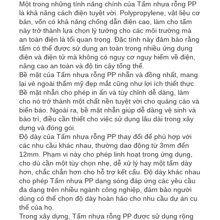
Một trong những tính năng chính của Tấm nhựa rỗng PP
là khả năng cách điện tuyệt vời. Polypropylene, vật liệu cơ
bản, vốn có khả năng chống dẫn điện cao, làm cho tấm
Tham quan nhà máy
này trở thành lựa chọn lý tưởng cho các môi trường mà
an toàn điện là tối quan trọng. Đặc tính này đảm bảo rằng
tấm có thể được sử dụng an toàn trong nhiều ứng dụng
điện và điện tử mà không có nguy cơ nguy hiểm về điện,
Kiểm soát chất lượng
nâng cao an toàn và độ tin cậy tổng thể.
Bề mặt của Tấm nhựa rỗng PP nhẵn và đồng nhất, mang
lại vẻ ngoài thẩm mỹ đẹp mắt cũng như lợi ích thiết thực.
Liên hệ chúng tôi
Bề mặt nhẵn cho phép in ấn và tùy chỉnh dễ dàng, làm
cho nó trở thành một chất nền tuyệt vời cho quảng cáo và
biển báo. Ngoài ra, bề mặt nhẵn giúp dễ dàng vệ sinh và
bảo trì, điều cần thiết cho việc sử dụng lâu dài trong xây
Tin tức
dựng và đóng gói.
Độ dày của Tấm nhựa rỗng PP thay đổi để phù hợp với
các nhu cầu khác nhau, thường dao động từ 3mm đến
Tất cả các trường hợp
12mm. Phạm vi này cho phép linh hoạt trong ứng dụng,
cho dù cần một tùy chọn nhẹ, dễ xử lý hay một tấm dày
hơn, chắc chắn hơn cho hỗ trợ kết cấu. Độ dày khác nhau
cho phép Tấm nhựa PP dạng sóng đáp ứng các yêu cầu
Yêu cầu báo giá
đa dạng trên nhiều ngành công nghiệp, đảm bảo người
dùng có thể chọn độ dày hoàn hảo cho nhu cầu dự án cụ
thể của họ.
tấm nhựa pp
Trong xây dựng, Tấm nhựa rỗng PP được sử dụng rộng