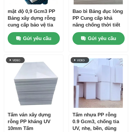
mật độ 0,9 Gcm3 PP
Bao bì Bảng đục lỏng
Bảng xây dựng rỗng
PP Cung cấp khả
cung cấp bảo vệ tia
năng chống thời tiết
UV và chống thời tiết
tốt Durable
Gửi yêu cầu
Gửi yêu cầu
vượt trội
Lightweight và giải
pháp cho bao bì bảo
vệ
Tấm ván xây dựng
Tấm nhựa PP rỗng
rỗng PP kháng UV
0.9 Gcm3, chống tia
10mm Tấm
UV, nhẹ, bền, dùng