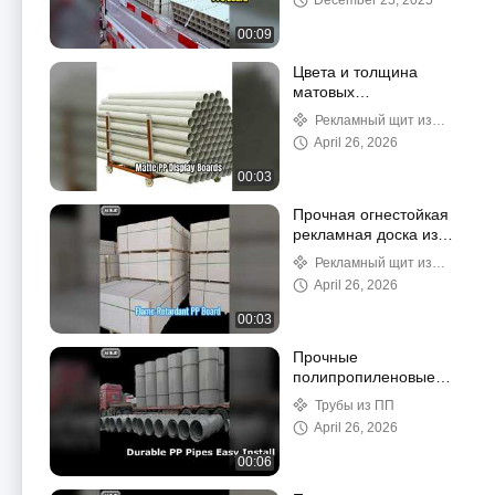
December 25, 2025
00:09
Цвета и толщина
матовых
полипропиленовых
Рекламный щит из
дисплеев
полипропилена
April 26, 2026
00:03
Прочная огнестойкая
рекламная доска из
ПП
Рекламный щит из
полипропилена
April 26, 2026
00:03
Прочные
полипропиленовые
трубы: длина 6 м,
Трубы из ПП
простота установки
April 26, 2026
00:06