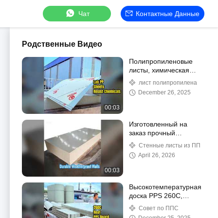
Чат
Контактные Данные
Родственные Видео
Полипропиленовые
листы, химическая
стойкость,
лист полипропилена
лабораторное
December 26, 2025
использование
00:03
Изготовленный на
заказ прочный
настенный лист из
Стенные листы из ПП
полипропилена,
April 26, 2026
устойчивый к
атмосферным
00:03
воздействиям
Высокотемпературная
доска PPS 260C,
химическая
Совет по ППС
устойчивость