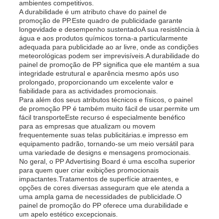
ambientes competitivos.
A durabilidade é um atributo chave do painel de
promoção de PP.Este quadro de publicidade garante
Fábrica
longevidade e desempenho sustentadoA sua resistência à
água e aos produtos químicos torna-a particularmente
adequada para publicidade ao ar livre, onde as condições
meteorológicas podem ser imprevisíveis.A durabilidade do
Controle de Qualidade
painel de promoção de PP significa que ele mantém a sua
integridade estrutural e aparência mesmo após uso
prolongado, proporcionando um excelente valor e
Fale Conosco
fiabilidade para as actividades promocionais.
Para além dos seus atributos técnicos e físicos, o painel
de promoção PP é também muito fácil de usar.permite um
fácil transporteEste recurso é especialmente benéfico
notícias
para as empresas que atualizam ou movem
frequentemente suas telas publicitárias.e impresso em
equipamento padrão, tornando-se um meio versátil para
Todos os casos
uma variedade de designs e mensagens promocionais.
No geral, o PP Advertising Board é uma escolha superior
para quem quer criar exibições promocionais
impactantes.Tratamentos de superfície atraentes, e
Pedir um orçamento
opções de cores diversas asseguram que ele atenda a
uma ampla gama de necessidades de publicidade.O
painel de promoção do PP oferece uma durabilidade e
Placa plástica dos PP
um apelo estético excepcionais.