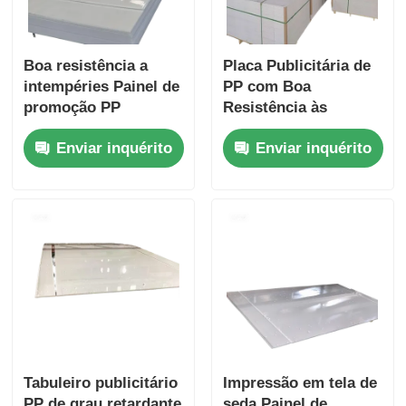
Boa resistência a
Placa Publicitária de
intempéries Painel de
PP com Boa
promoção PP
Resistência às
Construção de
Intempéries
Enviar inquérito
Enviar inquérito
polipropileno
Oferecendo
Adequado para
Acabamento Liso ou
soluções de
Fosco Adequada para
publicidade ao ar
Diversos Outdoors e
livre
Sinalização
Tabuleiro publicitário
Impressão em tela de
PP de grau retardante
seda Painel de