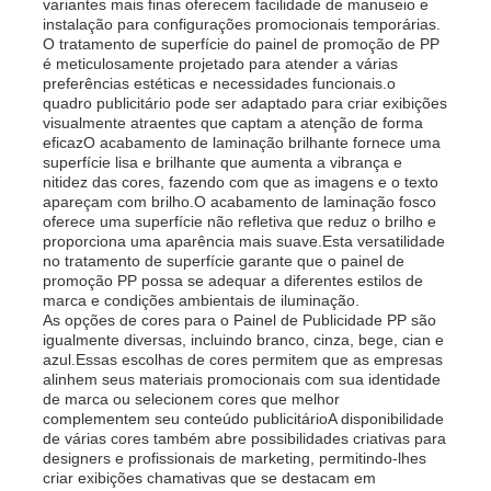
variantes mais finas oferecem facilidade de manuseio e
instalação para configurações promocionais temporárias.
O tratamento de superfície do painel de promoção de PP
é meticulosamente projetado para atender a várias
preferências estéticas e necessidades funcionais.o
quadro publicitário pode ser adaptado para criar exibições
visualmente atraentes que captam a atenção de forma
eficazO acabamento de laminação brilhante fornece uma
superfície lisa e brilhante que aumenta a vibrança e
nitidez das cores, fazendo com que as imagens e o texto
apareçam com brilho.O acabamento de laminação fosco
oferece uma superfície não refletiva que reduz o brilho e
proporciona uma aparência mais suave.Esta versatilidade
no tratamento de superfície garante que o painel de
promoção PP possa se adequar a diferentes estilos de
marca e condições ambientais de iluminação.
As opções de cores para o Painel de Publicidade PP são
igualmente diversas, incluindo branco, cinza, bege, cian e
Casa
azul.Essas escolhas de cores permitem que as empresas
alinhem seus materiais promocionais com sua identidade
de marca ou selecionem cores que melhor
Produtos
complementem seu conteúdo publicitárioA disponibilidade
de várias cores também abre possibilidades criativas para
designers e profissionais de marketing, permitindo-lhes
criar exibições chamativas que se destacam em
Quem Somos