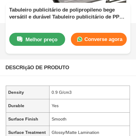
Tabuleiro publicitário de polipropileno bege
versátil e durável Tabuleiro publicitário de PP
ideal para impressão, corte e uso no varejo
Converse agora
Melhor preço
DESCRIçãO DE PRODUTO
Density
0.9 G/cm3
Durable
Yes
Surface Finish
Smooth
Surface Treatment
Glossy/Matte Lamination