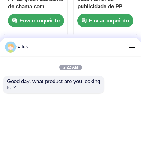
de chama com
publicidade de PP
espessura de 2 mm a
durável Adequado
Enviar inquérito
Enviar inquérito
10 mm e boa
para exibições de
resistência ao clima
varejo Exposições e
adequado para
fins de marketing
sinalização exterior
sales
2:22 AM
Good day, what product are you looking 
for?
Painel PP com
Placa Publicitária de
Laminação Fosca
PP Retardante de
Apresentando
Chama Durável
Opções de Cores
Personalizável Ideal
Enviar inquérito
Enviar inquérito
Branco Cinza Bege
para Sinalização
Ciano Azul Adequado
Interna e Externa e