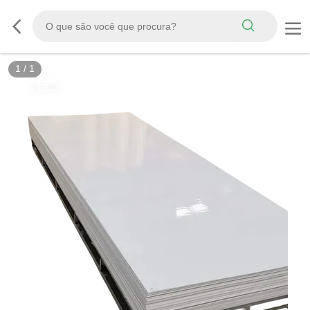
1
/
1