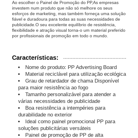
Ao escolher o Painel de Promoção do PP,As empresas
investem num produto que não só melhore os seus
esforços de marketing, mas também forneça uma solução
Conselho de Publicidade do PP
fiável e duradoura para todas as suas necessidades de
publicidade.O seu excelente equilíbrio de resistência,
flexibilidade e atração visual torna-o um material preferido
Folha de plástico de PP
por profissionais de promoção em todo o mundo.
Placa PPS
Características:
Nome do produto: PP Advertising Board
Material reciclável para utilização ecológica
Folha de Polipropileno Retardante de Chama
Grau de retardador de chama Disponível
para maior resistência ao fogo
Tamanho personalizável para atender a
Os PP tornam ôca a placa da construção
várias necessidades de publicidade
Boa resistência a intempéries para
Folha de Parede PP
durabilidade no exterior
Ideal como painel promocional PP para
soluções publicitárias versáteis
folha do polipropileno
Painel de promoção de PP de alta