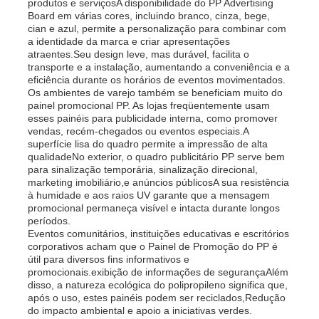
produtos e serviçosA disponibilidade do PP Advertising
Board em várias cores, incluindo branco, cinza, bege,
cian e azul, permite a personalização para combinar com
a identidade da marca e criar apresentações
atraentes.Seu design leve, mas durável, facilita o
transporte e a instalação, aumentando a conveniência e a
eficiência durante os horários de eventos movimentados.
Os ambientes de varejo também se beneficiam muito do
painel promocional PP. As lojas freqüentemente usam
esses painéis para publicidade interna, como promover
vendas, recém-chegados ou eventos especiais.A
superfície lisa do quadro permite a impressão de alta
qualidadeNo exterior, o quadro publicitário PP serve bem
para sinalização temporária, sinalização direcional,
marketing imobiliário,e anúncios públicosA sua resistência
à humidade e aos raios UV garante que a mensagem
promocional permaneça visível e intacta durante longos
períodos.
Eventos comunitários, instituições educativas e escritórios
corporativos acham que o Painel de Promoção do PP é
útil para diversos fins informativos e
promocionais.exibição de informações de segurançaAlém
disso, a natureza ecológica do polipropileno significa que,
após o uso, estes painéis podem ser reciclados,Redução
do impacto ambiental e apoio a iniciativas verdes.