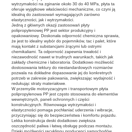
wytrzymałości na zginanie około 30 do 40 MPa, płyta ta
oferuje wyjątkowe właściwości mechaniczne, co czyni ją
idealną do zastosowań wymagających zarówno
elastyczności, jak i wytrzymałości.
Jedną z głównych okazji zastosowań płyty
polipropylenowej PP jest sektor produkcyjny i
opakowaniowy. Doskonała odporność chemiczna sprawia,
że ​​jest to idealny wybór do pojemników, tac i palet, które
mają kontakt z substancjami żrącymi lub ostrymi
chemikaliami. Ta odporność zapewnia trwałość i
niezawodność nawet w trudnych warunkach, takich jak
zakłady chemiczne i laboratoria. Dodatkowo możliwość
dostosowania tektury do niestandardowych rozmiarów
pozwala na dokładne dopasowanie jej do konkretnych
potrzeb w zakresie pakowania, zwiększając wydajność i
redukując straty materiałowe.
W przemyśle motoryzacyjnym i transportowym płyta
polipropylenowa PP jest często stosowana do elementów
wewnętrznych, paneli ochronnych i części
konstrukcyjnych. Równowaga wytrzymałości i
elastyczności pomaga pochłaniać uderzenia i wibracje,
przyczyniając się do bezpieczeństwa i komfortu pojazdu.
Lekka konstrukcja deski dodatkowo zwiększa
oszczędność paliwa i łatwą obsługę podczas montażu.
Dzięki możliwości recyklingu producenci samochodów