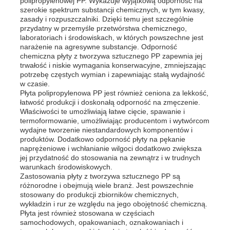
polipropylenowej PP. Wykazuje wyjątkową odporność na
szerokie spektrum substancji chemicznych, w tym kwasy,
zasady i rozpuszczalniki. Dzięki temu jest szczególnie
przydatny w przemyśle przetwórstwa chemicznego,
Wycieczka po fabryce
laboratoriach i środowiskach, w których powszechne jest
narażenie na agresywne substancje. Odporność
chemiczna płyty z tworzywa sztucznego PP zapewnia jej
Kontrola jakości
trwałość i niskie wymagania konserwacyjne, zmniejszając
potrzebę częstych wymian i zapewniając stałą wydajność
w czasie.
Płyta polipropylenowa PP jest również ceniona za lekkość,
Skontaktuj się z nami
łatwość produkcji i doskonałą odporność na zmęczenie.
Właściwości te umożliwiają łatwe cięcie, spawanie i
termoformowanie, umożliwiając producentom i wytwórcom
Aktualności
wydajne tworzenie niestandardowych komponentów i
produktów. Dodatkowo odporność płyty na pękanie
naprężeniowe i wchłanianie wilgoci dodatkowo zwiększa
jej przydatność do stosowania na zewnątrz i w trudnych
Wszystkie przypadki
warunkach środowiskowych.
Zastosowania płyty z tworzywa sztucznego PP są
różnorodne i obejmują wiele branż. Jest powszechnie
Poprosić o wycenę
stosowany do produkcji zbiorników chemicznych,
wykładzin i rur ze względu na jego obojętność chemiczną.
Płyta jest również stosowana w częściach
samochodowych, opakowaniach, oznakowaniach i
Płyty plastikowe pp