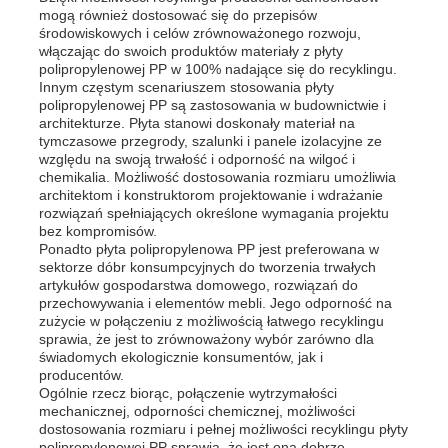
mogą również dostosować się do przepisów
środowiskowych i celów zrównoważonego rozwoju,
włączając do swoich produktów materiały z płyty
polipropylenowej PP w 100% nadające się do recyklingu.
Innym częstym scenariuszem stosowania płyty
polipropylenowej PP są zastosowania w budownictwie i
architekturze. Płyta stanowi doskonały materiał na
tymczasowe przegrody, szalunki i panele izolacyjne ze
względu na swoją trwałość i odporność na wilgoć i
chemikalia. Możliwość dostosowania rozmiaru umożliwia
architektom i konstruktorom projektowanie i wdrażanie
rozwiązań spełniających określone wymagania projektu
bez kompromisów.
Ponadto płyta polipropylenowa PP jest preferowana w
sektorze dóbr konsumpcyjnych do tworzenia trwałych
artykułów gospodarstwa domowego, rozwiązań do
przechowywania i elementów mebli. Jego odporność na
zużycie w połączeniu z możliwością łatwego recyklingu
sprawia, że ​​jest to zrównoważony wybór zarówno dla
świadomych ekologicznie konsumentów, jak i
producentów.
Ogólnie rzecz biorąc, połączenie wytrzymałości
mechanicznej, odporności chemicznej, możliwości
dostosowania rozmiaru i pełnej możliwości recyklingu płyty
polipropylenowej PP sprawia, że ​​jest ona dobrze