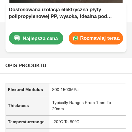
Dostosowana izolacja elektryczna płyty
polipropylenowej PP, wysoka, idealna pod
względem wytrzymałości mechanicznej i
wszechstronnych potrzeb produkcyjnych
Rozmawiaj teraz.
Najlepsza cena
OPIS PRODUKTU
Flexural Modulus
800-1500MPa
Typically Ranges From 1mm To
Thickness
20mm
Temperaturerange
-20°C To 80°C