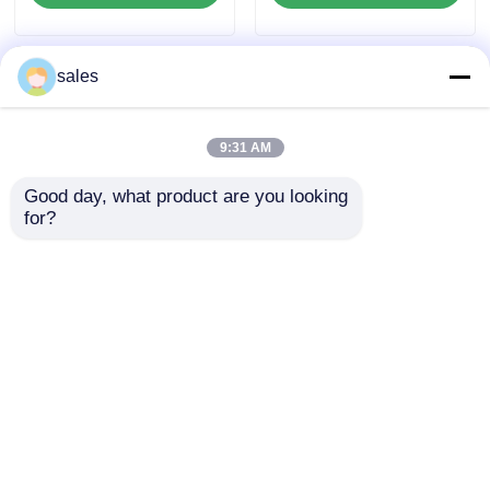
1 mm do 20 mm
na uderzenia i lekki
Idealny do
materiał do
zastosowań
zastosowań
sales
elektrycznych i
przemysłowych
mechanicznych
9:31 AM
Good day, what product are you looking 
for?
100 procent
Wytrzymałość na
podlegających
gięcie Około 30-40
recyklingowi płyty
MPa PP Płyty
polipropylenowe z
plastikowe
Wyślij zapytanie
Wyślij zapytanie
polipropylenu
Samogłuszająca się
odporność na
płomień
Dostosowane
Dom
O nas
Skontaktuj się z nami
Desktop Site
rozwiązania dla
Sitemap
Polityka prywatności