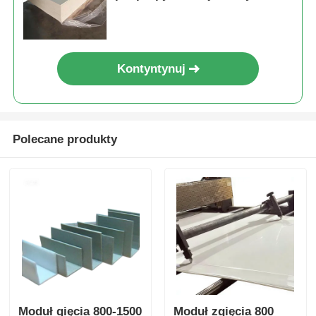
idealna pod względem
wytrzymałości mechanicznej i
wszechstronnych potrzeb
produkcyjnych
Kontyntynuj
Polecane produkty
Moduł gięcia 800-1500
Moduł zgięcia 800