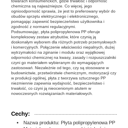
towarach konsumenckich, gdzie trwałość i odporność
chemiczna są najważniejsze. Co więcej, jego
ognioodporność sprawia, że ​​jest to preferowany wybór do
PP Advertising Board
obudów sprzętu elektrycznego i elektronicznego,
pomagając zapewnić bezpieczeństwo użytkownika i
zgodność z normami regulacyjnymi.
Podsumowując, płyta polipropylenowa PP oferuje
Arkusz z tworzywa PP
kompleksowy zestaw atrybutów, które czynią ją
doskonałym wyborem dla różnych potrzeb przemysłowych
i komercyjnych. Połączenie właściwości niepalnych, dużej
Zarząd PPS
wytrzymałości na zginanie i modułu oraz wyjątkowej
odporności chemicznej na kwasy, zasady i rozpuszczalniki
czyni go materiałem wybieranym do wymagających
zastosowań. Niezależnie od tego, czy są stosowane w
Płyta polipropylenowa trudnopalna
budownictwie, przetwórstwie chemicznym, motoryzacji czy
w produkcji ogólnej, płyta z tworzywa sztucznego PP
niezmiennie zapewnia wydajność, bezpieczeństwo i
PP Hollow Construction Board
trwałość, co czyni ją nieocenionym atutem w
nowoczesnych rozwiązaniach materiałowych.
Płyta ścienna PP
Cechy:
Nazwa produktu: Płyta polipropylenowa PP
arkusz polipropylenowy