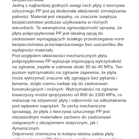
Jedną z najbardziej godnych uwagi cech płyty z tworzywa
sztucznego PP jest jej doskonała właściwość zmniejszania
palności. Materiał jest niepalny, co znacznie zwiększa
bezpieczeństwo podczas użytkowania w różnych
warunkach. Ta wewnętrzna ognioodporność sprawia, że ​​
płyta polipropylenowa PP jest idealną opcją do
zastosowań wymagających ścisłego przestrzegania norm
bezpieczeństwa przeciwpożarowego bez uszczerbku dla
wydajności materiału.
Pod względem właściwości mechanicznych płyta
polipropylenowa PP wykazuje imponującą wytrzymałość
na zginanie, zwykle w zakresie około 30 do 40 MPa. Ten
poziom wytrzymałości na zginanie zapewnia, że ​​płyta
może wytrzymać znaczne siły zginające bez pękania i
łamania, dzięki czemu nadaje się do zastosowań
konstrukcyjnych i nośnych. Wytrzymałości na zginanie
towarzyszy moduł sprężystości od 800 do 1500 MPa, co
Dom
wskazuje na sztywność płyty i odporność na odkształcenia
pod wpływem naprężeń. Te cechy mechaniczne
sprawiają, że płyta z tworzywa sztucznego PP jest
niezawodnym materiałem zarówno do zastosowań
Produkty
związanych z obciążeniem statycznym, jak i
dynamicznym.
Odporność chemiczna to kolejna istotna zaleta płyty
O nas