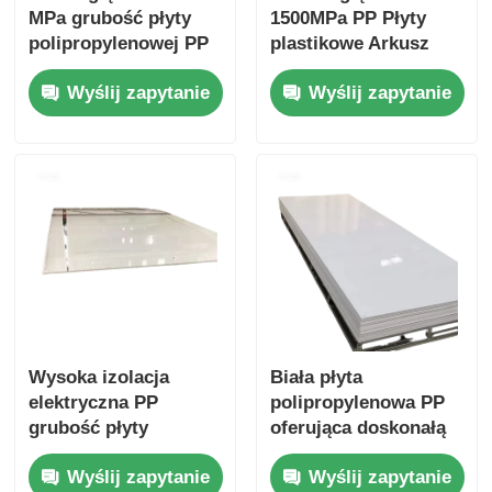
MPa grubość płyty
1500MPa PP Płyty
polipropylenowej PP
plastikowe Arkusz
zazwyczaj wynosi od
polipropylenowy
Wyślij zapytanie
Wyślij zapytanie
1 mm do 20 mm
odporny na kwasy
Idealny do
Trwały materiał do
zastosowań
szkodliwych
przemysłowych
chemikaliów
Wysoka izolacja
Biała płyta
elektryczna PP
polipropylenowa PP
grubość płyty
oferująca doskonałą
plastikowej
odporność
Wyślij zapytanie
Wyślij zapytanie
zazwyczaj wynosi od
chemiczną, odporny