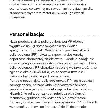
dostosowana do szerokiego zakresu zastosowań i
scenariuszy, co czyni ją niezawodnym i przyjaznym dla
środowiska wyborem materiału w wielu gałęziach
przemysłu.
Personalizacja:
Nasz produkt z płyty polipropylenowej PP oferuje
wyjątkowe usługi dostosowywania do Twoich
specyficznych potrzeb. Wykonana z wysokiej jakości
polipropylenu (PP), płyta ta zapewnia doskonałą
odporność chemiczną, dzięki czemu idealnie nadaje się
do szerokiego zakresu zastosowań przemysłowych. Płyta
polipropylenowa PP charakteryzuje się wytrzymałością na
zginanie około 30-40 MPa, co zapewnia trwałość i
niezawodne działanie pod obciążeniem.
Ponadto nasza płyta polipropylenowa PP jest niepalna i
samogasnąca, co zapewnia wyjątkowe właściwości
zmniejszające palność i zwiększające bezpieczeństwo.
Niezależnie od tego, czy potrzebujesz określonych
rozmiarów, grubości czy wykończenia powierzchni,
możemy dostosować płytę polipropylenową PP do Twoich
wymagań, zachowując jednocześnie jej doskonałe