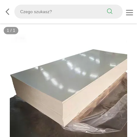
1
/
1