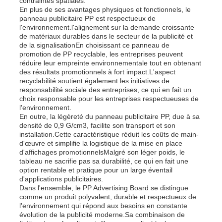
contraintes spatiales.
En plus de ses avantages physiques et fonctionnels, le
panneau publicitaire PP est respectueux de
l'environnement.l'alignement sur la demande croissante
Visite d'usine
de matériaux durables dans le secteur de la publicité et
de la signalisationEn choisissant ce panneau de
promotion de PP recyclable, les entreprises peuvent
Contrôle de la qualité
réduire leur empreinte environnementale tout en obtenant
des résultats promotionnels à fort impact.L'aspect
recyclabilité soutient également les initiatives de
responsabilité sociale des entreprises, ce qui en fait un
Contact
choix responsable pour les entreprises respectueuses de
l'environnement.
En outre, la légèreté du panneau publicitaire PP, due à sa
nouvelles
densité de 0,9 G/cm3, facilite son transport et son
installation.Cette caractéristique réduit les coûts de main-
d'œuvre et simplifie la logistique de la mise en place
d'affichages promotionnelsMalgré son léger poids, le
Tous les cas
tableau ne sacrifie pas sa durabilité, ce qui en fait une
option rentable et pratique pour un large éventail
d'applications publicitaires.
Demande de soumission
Dans l'ensemble, le PP Advertising Board se distingue
comme un produit polyvalent, durable et respectueux de
l'environnement qui répond aux besoins en constante
évolution de la publicité moderne.Sa combinaison de
Panneau en plastique de pp