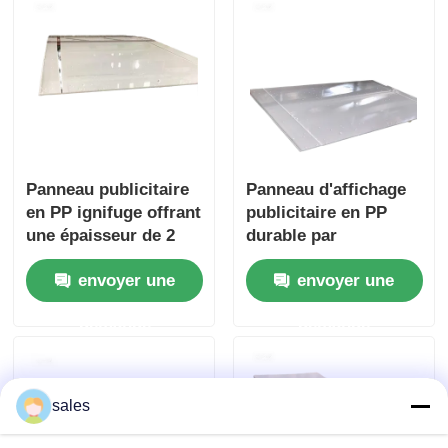
extérieures
affichage extérieurs
Panneau publicitaire
Panneau d'affichage
en PP ignifuge offrant
publicitaire en PP
une épaisseur de 2
durable par
mm à 10 mm et une
sérigraphie, adapté
envoyer une
envoyer une
bonne résistance aux
aux présentoirs de
intempéries, adapté à
vente au détail, aux
demande
demande
la signalisation
expositions et aux
extérieure
objectifs marketing
sales