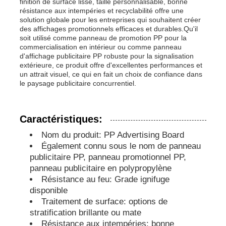
finition de surface lisse, taille personnalisable, bonne
résistance aux intempéries et recyclabilité offre une
solution globale pour les entreprises qui souhaitent créer
Conseil publicitaire du PP
des affichages promotionnels efficaces et durables.Qu'il
soit utilisé comme panneau de promotion PP pour la
commercialisation en intérieur ou comme panneau
d'affichage publicitaire PP robuste pour la signalisation
Feuille de plastique en PP
extérieure, ce produit offre d'excellentes performances et
un attrait visuel, ce qui en fait un choix de confiance dans
le paysage publicitaire concurrentiel.
Conseil des SPE
Caractéristiques:
Feuille de polypropylène ignifuge
Nom du produit: PP Advertising Board
Également connu sous le nom de panneau
Pp creusent le panneau de construction
publicitaire PP, panneau promotionnel PP,
panneau publicitaire en polypropylène
Résistance au feu: Grade ignifuge
Feuille de paroi en PP
disponible
Traitement de surface: options de
stratification brillante ou mate
feuille de polypropylène
Résistance aux intempéries: bonne