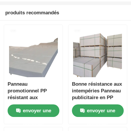
produits recommandés
Panneau
Bonne résistance aux
promotionnel PP
intempéries Panneau
résistant aux
publicitaire en PP
intempéries, en
offrant une surface
envoyer une
envoyer une
polypropylène,
lisse ou mate Finition
adapté aux solutions
adaptée à diverses
demande
demande
publicitaires
publicités et