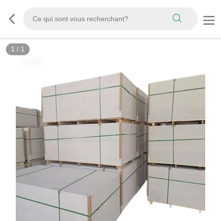
1
/
1