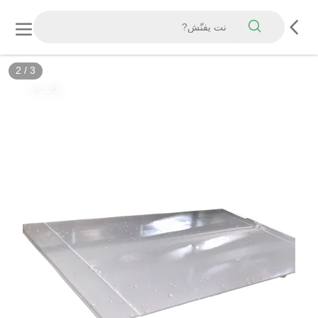
3
/
3