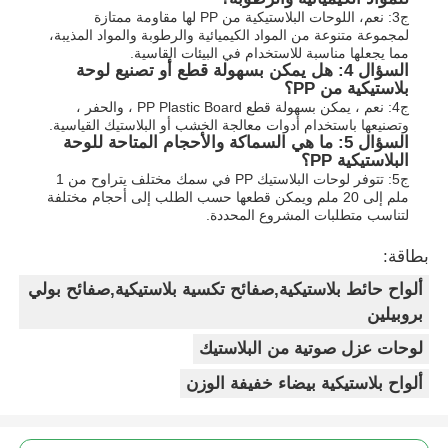
ج3: نعم، اللوحات البلاستيكية من PP لها مقاومة ممتازة
لمجموعة متنوعة من المواد الكيميائية والرطوبة والمواد المذيبة،
مما يجعلها مناسبة للاستخدام في البيئات القاسية.
السؤال 4: هل يمكن بسهولة قطع أو تصنيع لوحة
بلاستيكية من PP؟
ج4: نعم ، يمكن بسهولة قطع PP Plastic Board ، والحفر ،
وتصنيعها باستخدام أدوات معالجة الخشب أو البلاستيك القياسية.
السؤال 5: ما هي السماكة والأحجام المتاحة للوحة
البلاستيكية PP؟
ج5: تتوفر لوحات البلاستيك PP في سمك مختلف يتراوح من 1
ملم إلى 20 ملم ويمكن قطعها حسب الطلب إلى أحجام مختلفة
لتناسب متطلبات المشروع المحددة.
بطاقة:
ألواح حائط بلاستيكية,صفائح تكسية بلاستيكية,صفائح بولي
بروبيلين
لوحات عزل صوتية من البلاستيك
ألواح بلاستيكية بيضاء خفيفة الوزن