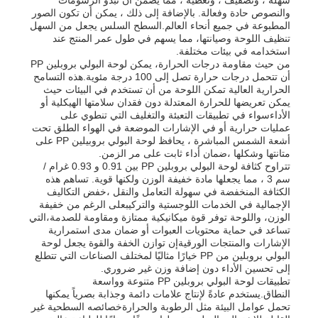
والنصوص حادة وفعالة. بالإضافة إلى ذلك ، يمكن أن تكون الصور
المطبوعة في جميع أنحاء العالم.السطح السلس يجعل من السهل
تنظيف اللوحة وصيانتها، مما يسهم في طول عمر المنتج عند
جولة في المعمل
استخدامه في بيئات مختلفة.
من حيث مقاومة درجات الحرارة، يمكن لوحة البولي بروبلين PP
أن تتحمل درجات حرارة تصل إلى 100 درجة مئوية.هذه التسامح
ضبط الجودة
الحرارية العالية تمكن اللوحة من أن تستخدم في البيئات حيث
يمكن تعريضها للحرارة المعتدلة دون فقدان سلامتها الهيكلية أو
الأداءسواء في تطبيقات التعبئة والتغليف التي تنطوي على
عمليات حرارية أو في الإشارات الموضعة في الهواء الطلق تحت
اتصل بنا
أشعة الشمس المباشرة ، يحافظ لوحة البولي بروبيلين PP على
متانتها وشكلها ،ضمان أداء ثابت على مر الزمن.
تتراوح كثافة لوحة البولي بروبلين PP بين 0.91 و 0.93 غرام /
أخبار
سم 3 ، مما يجعلها مادة خفيفة الوزن ولكنها قوية. تساهم هذه
الكثافة المنخفضة في سهولة التعامل والنقل ،خفض التكاليف
الإجمالية في الخدمات اللوجستية والتركيبعلى الرغم من خفيفة
الوزن، واللوحة توفر قوة ميكانيكية ممتازة ومقاومة للصدمة،التي
جميع القضايا
تساعد في حماية محتويات العبوات أو ضمان مدى استمرارية
الإشارات والمنتجات الورقيةإن توازن الخفة والقوة يجعل لوحة
البولي بروبلين من PP خيارًا مثاليًا لمختلف الصناعات التي تتطلع
طلب اقتباس
إلى تحسين الأداء دون إضافة وزن غير ضروري.
تطبيقات لوحة البولي بروبلين PP متنوعة وواسعة
النطاق.يستخدم عادةً لإنتاج علامات دائمة وجذابة بصرياً يمكنها
تحمل عوامل البيئة مثل الرطوبة والحرارةخصائصه السطحية غير
لوحات بلاستيكية