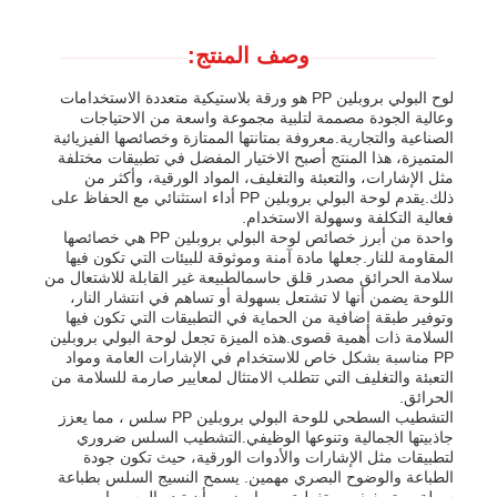
وصف المنتج:
لوح البولي بروبلين PP هو ورقة بلاستيكية متعددة الاستخدامات
وعالية الجودة مصممة لتلبية مجموعة واسعة من الاحتياجات
الصناعية والتجارية.معروفة بمتانتها الممتازة وخصائصها الفيزيائية
المتميزة، هذا المنتج أصبح الاختيار المفضل في تطبيقات مختلفة
مثل الإشارات، والتعبئة والتغليف، المواد الورقية، وأكثر من
ذلك.يقدم لوحة البولي بروبلين PP أداء استثنائي مع الحفاظ على
فعالية التكلفة وسهولة الاستخدام.
واحدة من أبرز خصائص لوحة البولي بروبلين PP هي خصائصها
المقاومة للنار.جعلها مادة آمنة وموثوقة للبيئات التي تكون فيها
سلامة الحرائق مصدر قلق حاسمالطبيعة غير القابلة للاشتعال من
اللوحة يضمن أنها لا تشتعل بسهولة أو تساهم في انتشار النار،
وتوفير طبقة إضافية من الحماية في التطبيقات التي تكون فيها
السلامة ذات أهمية قصوى.هذه الميزة تجعل لوحة البولي بروبلين
منزل
PP مناسبة بشكل خاص للاستخدام في الإشارات العامة ومواد
التعبئة والتغليف التي تتطلب الامتثال لمعايير صارمة للسلامة من
الحرائق.
التشطيب السطحي للوحة البولي بروبلين PP سلس ، مما يعزز
المنتجات
جاذبيتها الجمالية وتنوعها الوظيفي.التشطيب السلس ضروري
لتطبيقات مثل الإشارات والأدوات الورقية، حيث تكون جودة
الطباعة والوضوح البصري مهمين. يسمح النسيج السلس بطباعة
حول بنا
سهلة ، وتصفيف ، وتغطية ، مما يضمن أن تبدو الرسومات