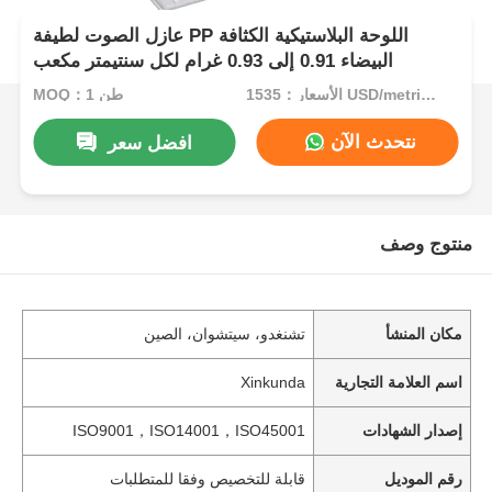
عازل الصوت لطيفة PP اللوحة البلاستيكية الكثافة
البيضاء 0.91 إلى 0.93 غرام لكل سنتيمتر مكعب
الأسعار：1535 USD/metric ton (current price)
MOQ：1 طن
نتحدث الآن
افضل سعر
منتوج وصف
مكان المنشأ
تشنغدو، سيتشوان، الصين
اسم العلامة التجارية
Xinkunda
إصدار الشهادات
ISO9001，ISO14001，ISO45001
رقم الموديل
قابلة للتخصيص وفقا للمتطلبات