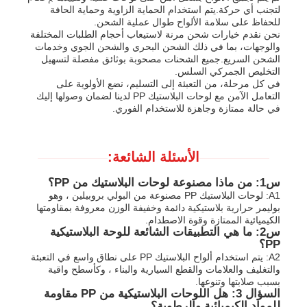
لتجنب أي حركة.يتم استخدام الحماية الزاوية وحماية الحافة
للحفاظ على سلامة الألواح طوال عملية الشحن.
نحن نقدم خيارات شحن مرنة لاستيعاب أحجام الطلبات المختلفة
والوجهات، بما في ذلك الشحن البحري والشحن الجوي وخدمات
الشحن السريع.جميع الشحنات مصحوبة بوثائق مفصلة لتسهيل
التخليص الجمركي السلس.
في كل مرحلة، من التعبئة إلى التسليم، نضع الأولوية على
التعامل الآمن مع لوحات البلاستيك PP لدينا لضمان وصولها إليك
في حالة ممتازة وجاهزة للاستخدام الفوري.
الأسئلة الشائعة:
س1: من ماذا مصنوعة لوحات البلاستيك من PP؟
A1: لوحات البلاستيك PP مصنوعة من البولي بروبيلين ، وهو
بوليمر حرارية بلاستيكية دائمة وخفيفة الوزن معروفة بمقاومتها
الكيميائية الممتازة وقوة الاصطدام.
س2: ما هي التطبيقات الشائعة للوحة البلاستيكية
PP؟
A2: يتم استخدام ألواح البلاستيك PP على نطاق واسع في التعبئة
والتغليف والعلامات والقطع السيارية والبناء ، وكأسطح واقية
بسبب صلابتها وتنوعها.
السؤال 3: هل اللوحات البلاستيكية من PP مقاومة
للمواد الكيميائية والرطوبة؟