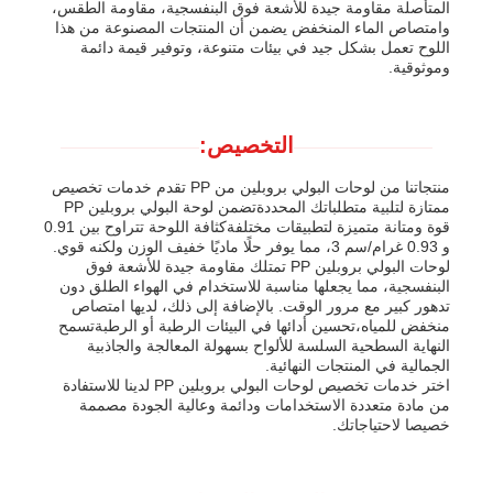
المتأصلة مقاومة جيدة للأشعة فوق البنفسجية، مقاومة الطقس،
وامتصاص الماء المنخفض يضمن أن المنتجات المصنوعة من هذا
اللوح تعمل بشكل جيد في بيئات متنوعة، وتوفير قيمة دائمة
وموثوقية.
التخصيص:
منتجاتنا من لوحات البولي بروبلين من PP تقدم خدمات تخصيص
ممتازة لتلبية متطلباتك المحددةتضمن لوحة البولي بروبلين PP
قوة ومتانة متميزة لتطبيقات مختلفةكثافة اللوحة تتراوح بين 0.91
و 0.93 غرام/سم 3، مما يوفر حلًا ماديًا خفيف الوزن ولكنه قوي.
لوحات البولي بروبلين PP تمتلك مقاومة جيدة للأشعة فوق
البنفسجية، مما يجعلها مناسبة للاستخدام في الهواء الطلق دون
تدهور كبير مع مرور الوقت. بالإضافة إلى ذلك، لديها امتصاص
منخفض للمياه،تحسين أدائها في البيئات الرطبة أو الرطبةتسمح
النهاية السطحية السلسة للألواح بسهولة المعالجة والجاذبية
الجمالية في المنتجات النهائية.
اختر خدمات تخصيص لوحات البولي بروبلين PP لدينا للاستفادة
من مادة متعددة الاستخدامات ودائمة وعالية الجودة مصممة
خصيصا لاحتياجاتك.