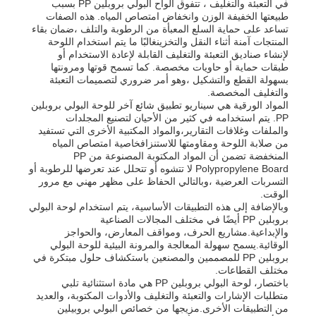
في التعبئة والتغليف ، تتفوق ألواح البولي بروبلين PP بسبب
طبيعتها الخفيفة الوزن وانخفاض امتصاص المياه. هذه الصفات
تساعد على حماية السلع المعبأة من الرطوبة والتلف ،ضمان بقاء
المنتجات آمنة أثناء النقل والتخزينغالبًا ما يتم استخدام اللوحة
لإنشاء صناديق التعبئة والتغليف القابلة لإعادة الاستخدام أو
طبقات حماية أو حاويات مخصصة. كما تسمح قوتها ومرونتها
بسهولة القطع والتشكيل ،وهو أمر ضروري لتصميمات التعبئة
والتغليف المخصصة.
المواد الورقية هي سيناريو تطبيق شائع آخر للوحة البولي بروبلين
PP. يتم استخدامه في كثير من الأحيان لتصنيع المجلدات
والملفات وغلافات التقارير،والمواد المكتبية الأخرى التي تستفيد
من صلابة اللوحة ومقاومتها للاستنزافخاصية امتصاص المياه
المنخفضة تضمن أن المواد المكتوبة المصنوعة من PP
Polypropylene Board لا تتشوه أو تتحلل عند تعرضها للرطوبة أو
التسربات العرضية ،وبالتالي الحفاظ على مظهر مهني مع مرور
الوقت.
وبالإضافة إلى هذه التطبيقات الأساسية، يتم استخدام لوحة البولي
بروبلين PP أيضًا في مختلف المجالات الصناعية
والإبداعية.مشاريع الحرف، ومواقف المعارض، والحواجز
الوقائية.يسمح سهولة المعالجة والمرونة البيئية للوحة البولي
بروبلين PP للمصممين والمصنعين باستكشاف حلول مبتكرة في
مختلف القطاعات.
باختصار، لوحة البولي بروبلين PP هي مادة استثنائية تلبي
متطلبات الإشارات والتعبئة والتغليف والأدوات المكتوبة، والعديد
من التطبيقات الأخرى.مزيجها من خصائص البولي بروبيلين