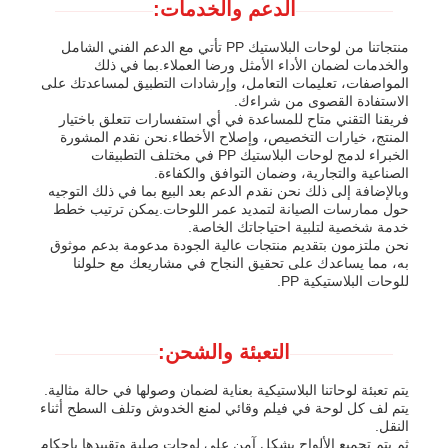
الدعم والخدمات:
منتجاتنا من لوحات البلاستيك PP تأتي مع الدعم الفني الشامل
والخدمات لضمان الأداء الأمثل ورضا العملاء.بما في ذلك
المواصفات، تعليمات التعامل، وإرشادات التطبيق لمساعدتك على
الاستفادة القصوى من شراءك.
فريقنا التقني متاح للمساعدة في أي استفسارات تتعلق باختيار
المنتج، خيارات التخصيص، وإصلاح الأخطاء.نحن نقدم المشورة
الخبراء لدمج لوحات البلاستيك PP في مختلف التطبيقات
الصناعية والتجارية، وضمان التوافق والكفاءة.
وبالإضافة إلى ذلك نحن نقدم الدعم بعد البيع بما في ذلك التوجيه
حول ممارسات الصيانة لتمديد عمر اللوحات.يمكن ترتيب خطط
خدمة شخصية لتلبية احتياجاتك الخاصة.
نحن ملتزمون بتقديم منتجات عالية الجودة مدعومة بدعم موثوق
به، مما يساعدك على تحقيق النجاح في مشاريعك مع حلولنا
للوحات البلاستيكية PP.
التعبئة والشحن:
يتم تعبئة لوحاتنا البلاستيكية بعناية لضمان وصولها في حالة مثالية.
يتم لف كل لوحة في فيلم وقائي لمنع الخدوش وتلف السطح أثناء
النقل.
ثم يتم تجميع الألواح بشكل آمن على لوحات صلبة وتقييدها بإحكام