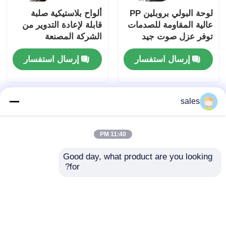
لوحة البولي بروبلين PP
ألواح بلاستيكية صلبة
عالية المقاومة للصدمات
قابلة لإعادة التدوير من
توفر عزل صوت جيد
الشركة المصنعة
وخصائص مواد دائمة
للمعدات الأصلية (OEM)
إرسال استفسار
إرسال استفسار
للصناعة
مقاس 4x8 من البولي
بروبلين (PP) للجدران
ومقاومة للصدمات
sales
11:40 PM
Good day, what product are you looking 
for?
الصلبة بالجملة البولي
الصناعية خفيفة الوزن
بروبلين ألواح بلاستيكية
البولي بروبلين PP ألواح
عازلة كهربائية حسب
تغطية اللوحات
الطلب
البلاستيكية العزل الصوتي