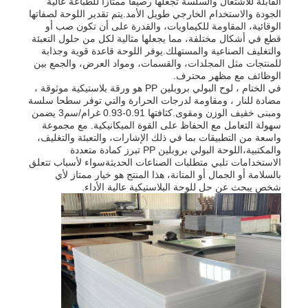
القابلة للاشتعال والسلسة تجعلها رصيفًا ممتازًا للطباعة عالية
الجودة والاستخدام الخارجي طويل الأمد.يتم تقدير اللوحة لصفاتها
الوقائية، المقاومة للكيماويات، والقدرة على أن تكون صب أو
لوحة إعلانية من البولي بروبلين
قطع في أشكال مختلفة، مما يجعلها مثالية لكل من حلول التعبئة
والتغليف الصناعية والمستهلك.يوفر اللوحة قاعدة قوية وجذابة
للمنتجات مثل المجلدات، والقسمات، ومواد العرض، والجمع بين
الوظائف مع مظهر محترف.
صفائح بلاستيكية من البولي بروبيلين
في الختام ، لوح البولي بروبلين PP هو ورقة بلاستيكية موثوقة ،
مضادة للنار ، ومقاومة لدرجات الحرارة والتي توفر سطحا سلسة
ومبنى خفيف الوزن ومقوى.كثافتها 0.91-0.93 غرام/سم3 يضمن
مجلس PPS
سهولة التعامل مع الحفاظ على القوة الميكانيكية. مع مجموعة
واسعة من التطبيقات بما في ذلك الإشارات، والتعبئة والتغليف،
والمكتبية،اللوحة البولي بروبلين PP تبرز كمادة متعددة
الاستخدامات تلبي متطلبات الصناعات الحديثةسواء لأسباب تتعلق
ورق البولي بروبيلين المقاوم للنار
بالسلامة أو الجمال أو المتانة، هذا المنتج هو خيار ممتاز لأي
شخص يبحث عن حل للوحة البلاستيكية عالية الأداء.
لوح بناء مجوف من البولي بروبلين
ورق حائط PP
صفائح البولي بروبيلين