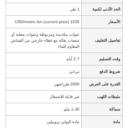
الحد الأدنى لكمية
1 طن
الأسعار
1535 USD/metric ton (current price)
عبوات مكدسة ومربوطة وعبوات معلبة أو
تفاصيل التغليف
منصات نقالة مع غطاء خارجي من القماش
المقاوم للماء
وقت التسليم
2-7 أيام
شروط الدفع
تي/تي
القدرة على العرض
2000 طن/شهر
مثبطات اللهب
غير قابلة للاشتعال
سماكة
1-30 ملم
مادة
مادة البولي بروبيلين