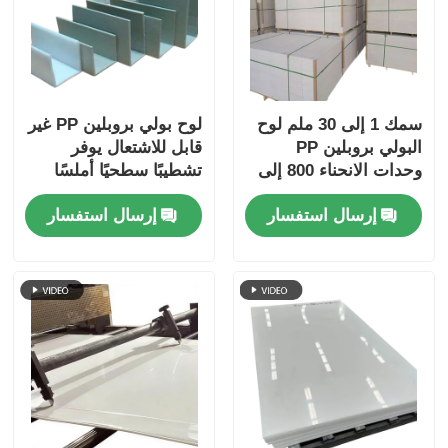
سمك 1 إلى 30 ملم لوح
لوح بولي بروبلين PP غير
البولي بروبلين PP
قابل للاشتعال يوفر
وحدات الانحناء 800 إلى
تشطيبًا سطحيًا أملسًا
1500MPa ورقة بلاستيكية
مثاليًا للحاويات والألواح
إرسال استفسار
إرسال استفسار
قوية ودائمة للتصنيع
المقاومة للمواد
الكيميائية