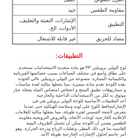
مقاومة الطقس
جيد
الإشارات، التعبئة والتغليف،
التطبيق
الأدوات، الخ.
مضاد للحريق
غير قابلة للاشتعال
التطبيقات:
لوح البولي بروبيلين PP هو مادة متعددة الاستخدامات تستخدم
على نطاق واسع في مختلف الصناعات بسبب خصائصها الفيزيائية
والكيميائية الممتازة. مصنوعة من البولي بروبيلين عالي الجودة
،هذه اللوحة تقدم متانة متميزة، مما يجعلها مثالية لعدة مناسبات
و سيناريوهات تطبيق المنتج.و انخفاض امتصاص المياه يجعله خيار
موثوق به لكل من الاستخدامات الداخلية والخارجية.
أحد التطبيقات الأساسية للوحة البولي بروبلين هي في
الإشاراتيحافظ اللوح على لونه وسلامته الهيكلية حتى عندما
يتعرض لأشعة الشمس لفترة طويلة، مما يجعلها مثالية للعلامات
الإعلانية الخارجية، لوحات الاتجاه، والعروض الترويجية.مقاومة
الطقس يضمن أن اللوحة يمكن أن تتحمل الظروف البيئية
القاسية بما في ذلك المطر، وتقلبات الرياح ودرجة الحرارة، وهو
أمر حاسم لحلول الإشارات الخارجية طويلة الأمد.