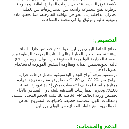
للأشعة فوق البنفسجية.تحمل درجات الحرارة العالية، ومقاومة
الرطوبة يفتح مجموعة واسعة من السيناريوهات من تغطية
الجدران الداخلية إلى الحواجز الوقائية الخارجية، مما يجعلها مادة
وظيفية عالية وموثوق بها في مختلف الصناعات.
التخصيص:
صفائح الحائط البولي بروبلين لدينا تقدم خصائص عازلة للماء
استثنائية، مما يجعلها الخيار المثالي للبيئات المعرضة للرطوبة.هذه
الصفحة الجدارية البوليمرية المصنوعة من البولي بروبيلين (PP)
عالية الجودةيضمن المتانة ومقاومة الطقس الموثوقة للاستخدام
الطويل الأجل.
تم تصميم ورقة ألواح الجدار البلاستيكية لتحمل درجات حرارة
تتراوح من -20 °C إلى 80 °C ، مما يوفر مقاومة درجة حرارة
ممتازة مناسبة لمختلف التطبيقات.يمكن إعادة تدويرها بنسبة
100%، وتعزيز الممارسات الصديقة للبيئة دون المساس بالأداء.
تخصيص ورقة الحائط PP الخاصة بك لتلبية الحجم المحدد، سمك،
ومتطلبات اللون، مصممة خصيصا لاحتياجات المشروع الخاص
بك.والمرونة مع حلولنا الممتازة من البولي بروبلين.
الدعم والخدمات: