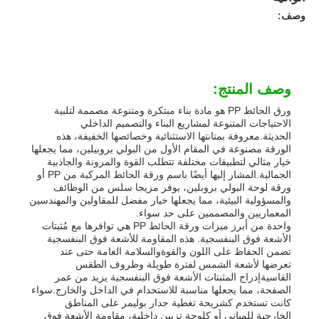
وصف:
وصف المنتج:
ورق الحائط PP هو مادة بناء مبتكرة ومتنوعة مصممة لتلبية
الاحتياجات المتنوعة لمشاريع البناء والتصميم الداخلي
الحديثة.معروفة بمتانتها الاستثنائية وخصائصها الخفيفة، هذه
الورقة مصنوعة في المقام الأول من البولي بروبيلين، مما يجعلها
خيار مثالي لتطبيقات مختلفة تتطلب القوة والمرونة والجاذبية
الجمالية.المشار إليها أيضًا باسم ورقة الحائط المركبة من PP أو
ورقة لوحة البولي بروبلين، يوفر مزيجا سلس من الوظائف
والمسؤولية البيئية، مما يجعلها خيار مفضل للمقاولين والمهندسين
المعماريين والمصممين على حد سواء.
واحدة من أبرز ميزات ورقة الحائط PP هي توافرها مع مُثبتات
الأشعة فوق البنفسجية. هذه المقاومة للأشعة فوق البنفسجية
تضمن الحفاظ على اللون والقوةوالسلامة العامة حتى عند
تعرضها لأشعة الشمس لفترة طويلة وظروف الطقس
القاسيةإدراج المثبتات الأشعة فوق البنفسجية يزيد من عمر
الصفحة، مما يجعلها مناسبة للاستخدام في الداخل والخارج.سواء
كانت تستخدم كشريحة تغطية جدار بوليمر على المناطق
الخارجية للمباني أو كلوحة تزيين داخلية، مقاومة الأشعة فوق