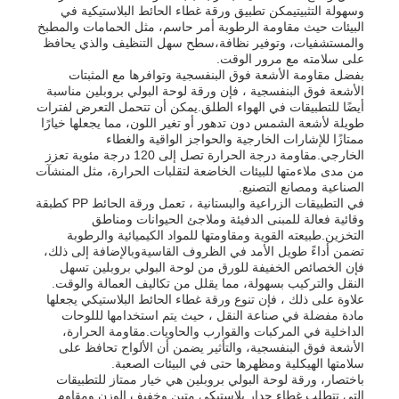
وسهولة التثبيتيمكن تطبيق ورقة غطاء الحائط البلاستيكية في
البيئات حيث مقاومة الرطوبة أمر حاسم، مثل الحمامات والمطبخ
والمستشفيات، وتوفير نظافة،سطح سهل التنظيف والذي يحافظ
على سلامته مع مرور الوقت.
بفضل مقاومة الأشعة فوق البنفسجية وتوافرها مع المثبتات
الأشعة فوق البنفسجية ، فإن ورقة لوحة البولي بروبلين مناسبة
أيضًا للتطبيقات في الهواء الطلق.يمكن أن تتحمل التعرض لفترات
طويلة لأشعة الشمس دون تدهور أو تغير اللون، مما يجعلها خيارًا
ممتازًا للإشارات الخارجية والحواجز الواقية والغطاء
الخارجي.مقاومة درجة الحرارة تصل إلى 120 درجة مئوية تعزز
من مدى ملاءمتها للبيئات الخاضعة لتقلبات الحرارة، مثل المنشآت
الصناعية ومصانع التصنيع.
في التطبيقات الزراعية والبستانية ، تعمل ورقة الحائط PP كطبقة
وقائية فعالة للمبنى الدفيئة وملاجئ الحيوانات ومناطق
التخزين.طبيعته القوية ومقاومتها للمواد الكيميائية والرطوبة
تضمن أداءً طويل الأمد في الظروف القاسيةوبالإضافة إلى ذلك،
فإن الخصائص الخفيفة للورق من لوحة البولي بروبلين تسهل
النقل والتركيب بسهولة، مما يقلل من تكاليف العمالة والوقت.
علاوة على ذلك ، فإن تنوع ورقة غطاء الحائط البلاستيكي يجعلها
مادة مفضلة في صناعة النقل ، حيث يتم استخدامها لللوحات
الداخلية في المركبات والقوارب والحاويات.مقاومة الحرارة،
الأشعة فوق البنفسجية، والتأثير يضمن أن الألواح تحافظ على
سلامتها الهيكلية ومظهرها حتى في البيئات الصعبة.
باختصار، ورقة لوحة البولي بروبلين هي خيار ممتاز للتطبيقات
التي تتطلب غطاء جدار بلاستيكي متين وخفيف الوزن ومقاوم