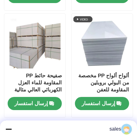
لوحات حماية سطح
الجدار
ألواح ألواح PP مخصصة
صفيحة حائط PP
من البولي بروبلين
المقاومة للماء العزل
المقاومة للعفن
الكهربائي العالي مثالية
للجدران التقسيمية التي
إرسال استفسار
إرسال استفسار
تقدم خصائص دائمة
وقابلة للماء
sales