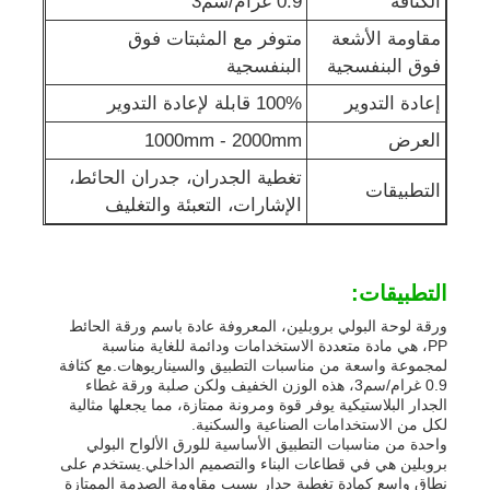
الكثافة
0.9 غرام/سم3
مقاومة الأشعة
متوفر مع المثبتات فوق
أنابيب بي بي
فوق البنفسجية
البنفسجية
إعادة التدوير
100% قابلة لإعادة التدوير
أدوات أنابيب البولي بروبيلين
العرض
1000mm - 2000mm
تغطية الجدران، جدران الحائط،
التطبيقات
الإشارات، التعبئة والتغليف
التطبيقات:
ورقة لوحة البولي بروبلين، المعروفة عادة باسم ورقة الحائط
PP، هي مادة متعددة الاستخدامات ودائمة للغاية مناسبة
لمجموعة واسعة من مناسبات التطبيق والسيناريوهات.مع كثافة
0.9 غرام/سم3، هذه الوزن الخفيف ولكن صلبة ورقة غطاء
الجدار البلاستيكية يوفر قوة ومرونة ممتازة، مما يجعلها مثالية
لكل من الاستخدامات الصناعية والسكنية.
واحدة من مناسبات التطبيق الأساسية للورق الألواح البولي
بروبلين هي في قطاعات البناء والتصميم الداخلي.يستخدم على
نطاق واسع كمادة تغطية جدار بسبب مقاومة الصدمة الممتازة