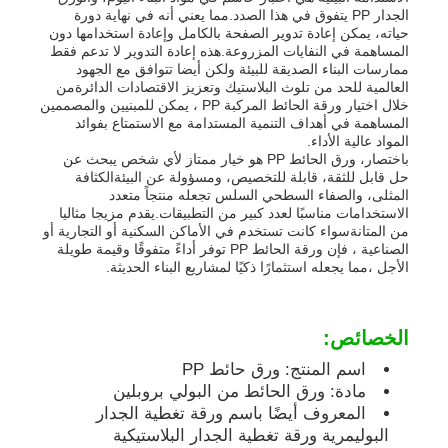
الجدار PP يتفوق في هذا الصدد.مما يعني أنه في نهاية دورة
حياته، يمكن إعادة تدوير الصفحة بالكامل وإعادة استخدامها دون
المساهمة في النفايات المزروعة.هذه إعادة التدوير لا تدعم فقط
جولة في المعمل
ممارسات البناء الصديقة للبيئة ولكن أيضا تتوافق مع الجهود
العالمية للحد من تلوث البلاستيك وتعزيز الاقتصادات الدائرةمن
خلال اختيار ورقة الحائط المركبة PP ، يمكن للمبنيين والمصممين
ضبط الجودة
المساهمة في أهداف التنمية المستدامة مع الاستمتاع بفوائد
المواد عالية الأداء.
باختصار، ورق الحائط PP هو خيار ممتاز لأي شخص يبحث عن
حل قابل للثقة، قابلة للتخصيص، ومسؤولة عن البيئةالكثافة
اتصل بنا
المثلى، والصفاء السطحي السلس تجعله منتجاً متعدد
الاستخدامات مناسبًا لعدد كبير من التطبيقات.يقدم مزيجا مثاليا
من المتانةسواء كانت تستخدم في الأماكن السكنية أو التجارية أو
أخبار
الصناعية ، فإن ورقة الحائط PP توفر أداءً متفوقًا وقيمة طويلة
الأجل ،مما يجعله استثمارًا ذكيًا لمشاريع البناء الحديثة.
جميع القضايا
الخصائص:
اسم المنتج: ورق حائط PP
طلب اقتباس
مادة: ورق الحائط من البولي بروبلين
المعروف أيضًا باسم ورقة تغطية الجدار
البوليمرية ورقة تغطية الجدار البلاستيكية
لوحات بلاستيكية