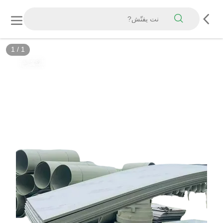
1
/
1