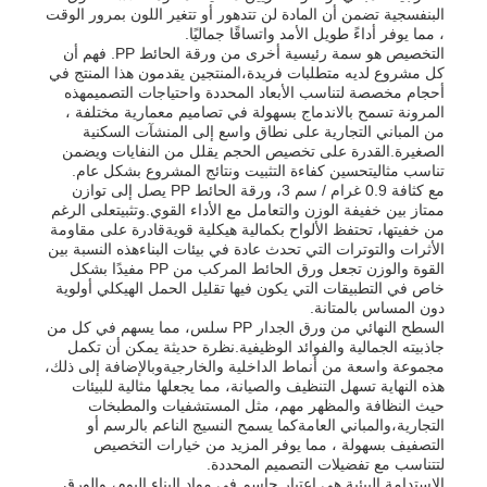
البنفسجية تضمن أن المادة لن تتدهور أو تتغير اللون بمرور الوقت
، مما يوفر أداءً طويل الأمد واتساقًا جماليًا.
التخصيص هو سمة رئيسية أخرى من ورقة الحائط PP. فهم أن
كل مشروع لديه متطلبات فريدة،المنتجين يقدمون هذا المنتج في
أحجام مخصصة لتناسب الأبعاد المحددة واحتياجات التصميمهذه
المرونة تسمح بالاندماج بسهولة في تصاميم معمارية مختلفة ،
من المباني التجارية على نطاق واسع إلى المنشآت السكنية
الصغيرة.القدرة على تخصيص الحجم يقلل من النفايات ويضمن
تناسب مثاليتحسين كفاءة التثبيت ونتائج المشروع بشكل عام.
مع كثافة 0.9 غرام / سم 3، ورقة الحائط PP يصل إلى توازن
ممتاز بين خفيفة الوزن والتعامل مع الأداء القوي.وتثبيتعلى الرغم
من خفيتها، تحتفظ الألواح بكمالية هيكلية قويةقادرة على مقاومة
الأثرات والتوترات التي تحدث عادة في بيئات البناءهذه النسبة بين
القوة والوزن تجعل ورق الحائط المركب من PP مفيدًا بشكل
خاص في التطبيقات التي يكون فيها تقليل الحمل الهيكلي أولوية
دون المساس بالمتانة.
السطح النهائي من ورق الجدار PP سلس، مما يسهم في كل من
منزل
جاذبيته الجمالية والفوائد الوظيفية.نظرة حديثة يمكن أن تكمل
مجموعة واسعة من أنماط الداخلية والخارجيةوبالإضافة إلى ذلك،
هذه النهاية تسهل التنظيف والصيانة، مما يجعلها مثالية للبيئات
حيث النظافة والمظهر مهم، مثل المستشفيات والمطبخات
المنتجات
التجارية،والمباني العامةكما يسمح النسيج الناعم بالرسم أو
التصفيف بسهولة ، مما يوفر المزيد من خيارات التخصيص
لتتناسب مع تفضيلات التصميم المحددة.
حول بنا
الاستدامة البيئية هي اعتبار حاسم في مواد البناء اليوم، والورق