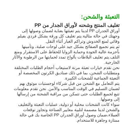
التعبئة والشحن:
تغليف المنتج وشحنه لأوراق الجدار من PP
أوراق الجدران PP لدينا يتم تعبئتها بعناية لضمان وصولها إلى
وجهتك في حالة مثالية.يتم تغليف كل ورقة بشكل فردي بفيلم
وقائي لمنع الخدوش وتراكم الغبار أثناء النقل.
ثم يتم تجميع الصفائح بشكل جيد على لوحات صلبة، وتأمينها
بأحزمة عالية الجودة وحماية الزوايا للحفاظ على الاستقرار ومنع
التلف.يتم تغليف البلاطات بألواح تمدد لحمايتها من الرطوبة والآثار
الخارجية.
نحن نقدم خيارات تعبئة مرنة لاستيعاب أحجام الطلبات المختلفة
ومتطلبات الشحن، بما في ذلك صناديق الكرتون المخصصة أو
التعبئة الجماعية للشحنات الكبيرة.
يتم التعامل مع الشحن من قبل شركاء لوجستيات موثوق بهم
لضمان التسليم في الوقت المناسب والآمن. نحن نقدم معلومات
تتبع لجميع الطلبات حتى تتمكن من مراقبة الشحنة من إرسالها
إلى وصولها.
سواء كانت الشحنات محلية أو دولية، عمليات التعبئة والتغليف
والشحن لدينا مصممة لتلبية معايير الصناعة وتجاوز توقعات
العملاء،ضمان وصول أوراق الجدران PP الخاصة بك في حالة
ممتازة وجاهزة للاستخدام.