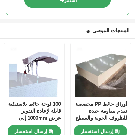
استمر
المنتجات الموصى بها
أوراق حائط PP مخصصة
100 لوحة حائط بلاستيكية
تقدم مقاومة جيدة
قابلة لإعادة التدوير
للظروف الجوية والسطح
عرض 1000mm إلى
الناعم
2000mm مقاومة للماء
إرسال استفسار
إرسال استفسار
ودائمة وسهلة التثبيت