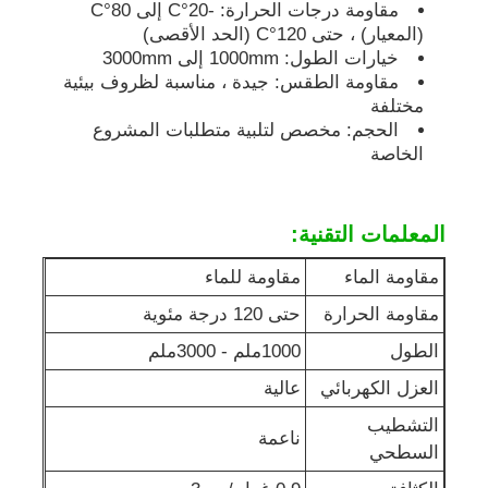
مقاومة درجات الحرارة: -20°C إلى 80°C
(المعيار) ، حتى 120°C (الحد الأقصى)
لوحة إعلانية من البولي بروبلين
خيارات الطول: 1000mm إلى 3000mm
مقاومة الطقس: جيدة ، مناسبة لظروف بيئية
مختلفة
صفائح بلاستيكية من البولي بروبيلين
الحجم: مخصص لتلبية متطلبات المشروع
الخاصة
مجلس PPS
المعلمات التقنية:
ورق البولي بروبيلين المقاوم للنار
مقاومة الماء
مقاومة للماء
مقاومة الحرارة
حتى 120 درجة مئوية
لوح بناء مجوف من البولي بروبلين
الطول
1000ملم - 3000ملم
العزل الكهربائي
عالية
ورق حائط PP
التشطيب
ناعمة
السطحي
صفائح البولي بروبيلين