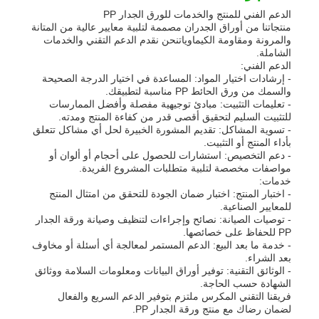
الدعم الفني للمنتج والخدمات للورق الجدار PP
منتجاتنا من أوراق الجدران مصممة لتلبية معايير عالية من المتانة
والمرونة ومقاومة الكيماوياتنحن نقدم الدعم التقني والخدمات
الشاملة.
الدعم الفني:
- إرشادات اختيار المواد: المساعدة في اختيار الدرجة الصحيحة
والسمك من ورق الحائط PP مناسبة لتطبيقك.
- تعليمات التثبيت: مبادئ توجيهية مفصلة وأفضل الممارسات
للتثبيت السليم لتحقيق أقصى قدر من كفاءة المنتج ومدته.
- تسوية المشاكل: تقديم المشورة الخبيرة لحل أي مشاكل تتعلق
بأداء المنتج أو التثبيت.
- دعم التخصيص: استشارات للحصول على أحجام أو ألوان أو
مواصفات مخصصة لتلبية متطلبات المشروع الفريدة.
خدمات:
- اختبار المنتج: اختبار ضمان الجودة للتحقق من امتثال المنتج
للمعايير الصناعية.
- توصيات الصيانة: نصائح وإجراءات لتنظيف وصيانة ورقة الجدار
PP للحفاظ على خصائصها.
- خدمة ما بعد البيع: الدعم المستمر لمعالجة أي أسئلة أو مخاوف
بعد الشراء.
- الوثائق التقنية: توفير أوراق البيانات ومعلومات السلامة ووثائق
الشهادة حسب الحاجة.
فريقنا التقني المكرس ملتزم بتوفير الدعم السريع والفعال
لضمان رضاك مع منتج ورقة الجدار PP.