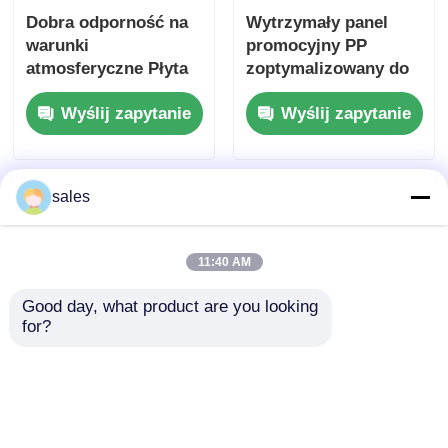
Dobra odporność na
Wytrzymały panel
warunki
promocyjny PP
atmosferyczne Płyta
zoptymalizowany do
marketingowa PP o
projektów
Wyślij zapytanie
Wyślij zapytanie
grubości 3 mm
reklamowych w
Mocny, lekki materiał
pomieszczeniach
odpowiedni do
zewnętrznych,
ekspozycji
łączący siłę i
sales
marketingowych i
wszechstronność w
długoterminowych
celu maksymalizacji
wpływu
11:40 AM
Good day, what product are you looking 
for?
Wytrzymała tablica
Drukowanie na
reklamowa PP
ekranie jedwabnym
wykonana z
Trwałe tabliczki
polipropylenu,
reklamowe PP