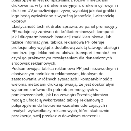
drukowania, w tym drukiem seryjnym, drukiem cyfrowym i
drukiem UV,umożliwiające żywe, wysokiej jakości grafiki i
logo będą wyświetlane z wyraźną jasnością i wiernością
kolorów.
Elastyczność technik druku sprawia, że panel promocyjny
PP nadaje się zarówno do krótkoterminowych kampanii,
jak i długoterminowych instalacji.znaki kierunkowe, lub
tablice informacyjne, tablica reklamowa PP oferuje
profesjonalny wygląd z dodatkową zaletą łatwego obsługi i
montażu.jego lekka natura ułatwia transport i montaż, co
czyni go praktycznym rozwiązaniem dla dynamicznych
środowisk reklamowych.
Podsumowując, tablica reklamowa PP jest niezawodnym i
elastycznym nośnikiem reklamowym, idealnym do
zastosowania w różnych sytuacjach.i kompatybilność z
wieloma metodami druku sprawiają, że jest doskonałym
wyborem zarówno dla potrzeb promocyjnych w
pomieszczeniach, jak i na zewnątrzPrzedsiębiorstwa
mogą z ufnością wykorzystać tablicę reklamową z
polipropylenu do tworzenia wizualnie uderzających i
trwałych wyświetlaczy reklamowych, które skutecznie
przekazują swój przekaz w dowolnym otoczeniu.