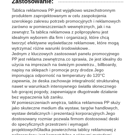
Zastosowanie:
Tablica reklamowa PP jest wyjątkowo wszechstronnym
Rury PP
produktem zaprojektowanym w celu zaspokojenia
szerokiego zakresu potrzeb promocyjnych i reklamowych
zarówno w pomieszczeniach wewnętrznych, jak i na
zewnątrz.Ta tablica reklamowa z polipropylenu jest
łączniki rurowe z polipropylenu
idealnym wyborem dla firm i organizacji, które chcą
tworzyć efektywne wyświetlacze reklamowe, które mogą
wytrzymać różne warunki środowiskowe..
Jednym z kluczowych zastosowań panelu promocyjnego
PP jest reklama zewnętrzna.co sprawia, że jest idealny do
użycia na imprezach na świeżym powietrzu., billboardy,
napisy na sklepach i promocje przy drodze.Jego
imponująca odporność na temperatury do 120°C
zapewnia, że deska zachowuje integralność strukturalną
nawet w warunkach intensywnego światła słonecznego
lub gorącej pogody, zapewniające długotrwałe działanie
bez wypaczenia lub zaniku.
W pomieszczeniach wnętrza, tablica reklamowa PP służy
jako skuteczne medium dla wystaw, targów handlowych,
wystaw detalicznych i prezentacji korporacyjnych.Jego
dostosowany rozmiar pozwala firmom dostosować deski
do specyficznych przestrzeni i wymagań
projektowychGładka powierzchnia tablicy reklamowej z
polipropylenu jest kompatybilna z różnymi metodami