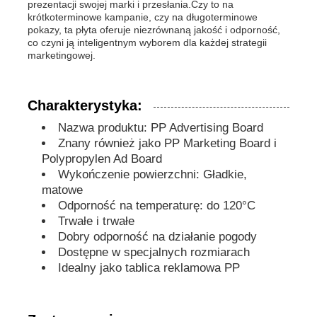
prezentacji swojej marki i przesłania.Czy to na
krótkoterminowe kampanie, czy na długoterminowe
pokazy, ta płyta oferuje niezrównaną jakość i odporność,
PP Advertising Board
co czyni ją inteligentnym wyborem dla każdej strategii
marketingowej.
Arkusz z tworzywa PP
Charakterystyka:
Zarząd PPS
Nazwa produktu: PP Advertising Board
Znany również jako PP Marketing Board i
Polypropylen Ad Board
Płyta polipropylenowa trudnopalna
Wykończenie powierzchni: Gładkie,
matowe
Odporność na temperaturę: do 120°C
PP Hollow Construction Board
Trwałe i trwałe
Dobry odporność na działanie pogody
Dostępne w specjalnych rozmiarach
Płyta ścienna PP
Idealny jako tablica reklamowa PP
arkusz polipropylenowy