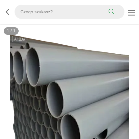
1
/
1