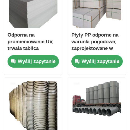
Odporna na
Płyty PP odporne na
promieniowanie UV,
warunki pogodowe,
trwała tablica
zaprojektowane w
reklamowa z tworzyw
celu zapewnienia
Wyślij zapytanie
Wyślij zapytanie
sztucznych o
trwałości i dobrej
gęstości 0,9 Gcm3,
odporności na
idealna do reklamy
warunki pogodowe,
zewnętrznej i
zapewniając
rozwiązań
wydajność w
sygnalizacyjnych
środowiskach
zewnętrznych