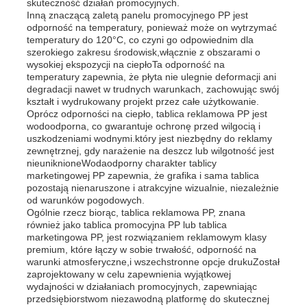
skuteczność działań promocyjnych.
Inną znaczącą zaletą panelu promocyjnego PP jest
odporność na temperatury, ponieważ może on wytrzymać
Wycieczka po fabryce
temperatury do 120°C, co czyni go odpowiednim dla
szerokiego zakresu środowisk,włącznie z obszarami o
wysokiej ekspozycji na ciepłoTa odporność na
temperatury zapewnia, że płyta nie ulegnie deformacji ani
Kontrola jakości
degradacji nawet w trudnych warunkach, zachowując swój
kształt i wydrukowany projekt przez całe użytkowanie.
Oprócz odporności na ciepło, tablica reklamowa PP jest
Skontaktuj się z nami
wodoodporna, co gwarantuje ochronę przed wilgocią i
uszkodzeniami wodnymi.który jest niezbędny do reklamy
zewnętrznej, gdy narażenie na deszcz lub wilgotność jest
nieuniknioneWodaodporny charakter tablicy
Aktualności
marketingowej PP zapewnia, że grafika i sama tablica
pozostają nienaruszone i atrakcyjne wizualnie, niezależnie
od warunków pogodowych.
Ogólnie rzecz biorąc, tablica reklamowa PP, znana
Wszystkie przypadki
również jako tablica promocyjna PP lub tablica
marketingowa PP, jest rozwiązaniem reklamowym klasy
premium, które łączy w sobie trwałość, odporność na
Poprosić o wycenę
warunki atmosferyczne,i wszechstronne opcje drukuZostał
zaprojektowany w celu zapewnienia wyjątkowej
wydajności w działaniach promocyjnych, zapewniając
przedsiębiorstwom niezawodną platformę do skutecznej
Płyty plastikowe pp