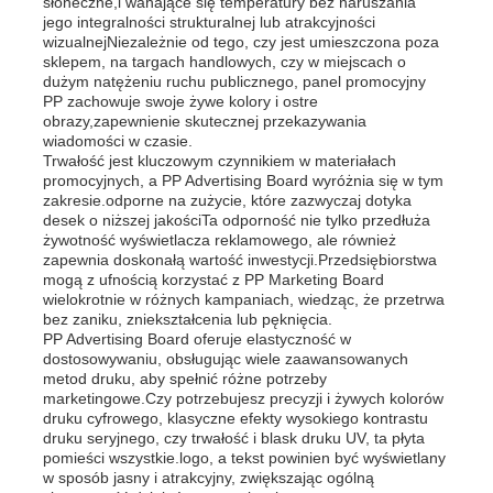
słoneczne,i wahające się temperatury bez naruszania
jego integralności strukturalnej lub atrakcyjności
wizualnejNiezależnie od tego, czy jest umieszczona poza
sklepem, na targach handlowych, czy w miejscach o
dużym natężeniu ruchu publicznego, panel promocyjny
PP zachowuje swoje żywe kolory i ostre
obrazy,zapewnienie skutecznej przekazywania
wiadomości w czasie.
Trwałość jest kluczowym czynnikiem w materiałach
promocyjnych, a PP Advertising Board wyróżnia się w tym
zakresie.odporne na zużycie, które zazwyczaj dotyka
desek o niższej jakościTa odporność nie tylko przedłuża
żywotność wyświetlacza reklamowego, ale również
zapewnia doskonałą wartość inwestycji.Przedsiębiorstwa
mogą z ufnością korzystać z PP Marketing Board
wielokrotnie w różnych kampaniach, wiedząc, że przetrwa
bez zaniku, zniekształcenia lub pęknięcia.
PP Advertising Board oferuje elastyczność w
Dom
dostosowywaniu, obsługując wiele zaawansowanych
metod druku, aby spełnić różne potrzeby
marketingowe.Czy potrzebujesz precyzji i żywych kolorów
Produkty
druku cyfrowego, klasyczne efekty wysokiego kontrastu
druku seryjnego, czy trwałość i blask druku UV, ta płyta
pomieści wszystkie.logo, a tekst powinien być wyświetlany
w sposób jasny i atrakcyjny, zwiększając ogólną
O nas