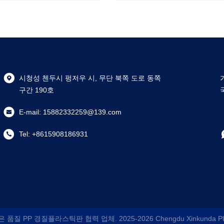
시청성 첸두시 펑저우 시, 무단 북쪽 도로 동쪽
구간 190호
E-mail:
15882332259@139.com
Tel:
+8615908186931
은 품질 PP 경질플라스틱판 협력 업체. 2025-2026
Chengdu Xinkunda Pla