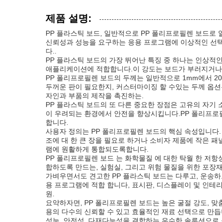
제품 설명:
PP 플라스틱 보드, 일반적으로 PP 폴리프로필렌 보드로
신뢰성과 성능을 요구하는 응용 프로그램에 이상적인 선택
다..
PP 플라스틱 보드의 가장 뛰어난 특징 중 하나는 인상적인
애플리케이션에 적합합니다.이 강도는 보드가 부러지거나 변
PP 폴리프로필렌 보드의 두께는 일반적으로 1mm에서 2
두꺼운 판이 필요한지, 커스터마이징 할 수있는 두께 옵션은
자인과 부품의 제작을 촉진하는.
PP 플라스틱 보드의 또 다른 중요한 장점은 고유의 자기 소
이 우려되는 환경에서 안전을 향상시킵니다.PP 폴리프로필
합니다.
사용자 정의는 PP 폴리프로필렌 보드의 핵심 속성입니다
조에 대 한 큰 장을 필요로 하거나 소비자 제품에 작은 패
램에 원활하게 통합되도록합니다.
PP 폴리프로필렌 보드 는 화학물질 에 대한 탁월 한 저항성
합하도록 만드는, 실험실, 그리고 위험 물질을 위한 포장재
가벼우면서도 견고한 PP 플라스틱 보드는 다루고, 운송하
용 프로그램에 적합 합니다, 표시판, 디스플레이 및 인테
원.
요약하자면, PP 폴리프로필렌 보드는 높은 굴절 강도, 맞
용의 다수의 신뢰할 수 있고 효율적인 재료 선택으로 만듭니
성능, 안전성, 다재다능성을 결합하는 우수한 솔루션으로