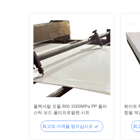
P 플라스틱
플렉서럴 모듈 800 1500MPa PP 플라
화이트 
성 위한 맞
스틱 보드 폴리프로필렌 시트
항을 제
및 가벼
오
최고의 가격을 얻으십시오
최