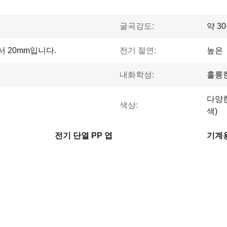
굴곡강도:
약 30
 20mm입니다.
전기 절연:
높은
내화학성:
훌륭
다양한
색상:
색)
전기 단열 PP 엽
기계용