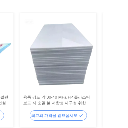
로필렌
융통 강도 약 30-40 MPa PP 플라스틱
기계적 강도
건설
보드 자 소멸 불 저항성 내구성 위한 맞
완벽하게 맞
춤형 솔루션
보드 전기 
최고의 가격을 얻으십시오
최고의