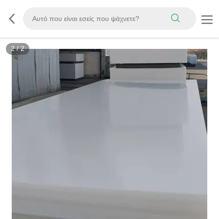
2
/
2