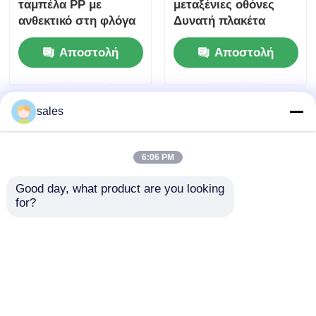
ταμπέλα PP με
μεταξένιες οθόνες
ανθεκτικό στη φλόγα
Δυνατή πλακέτα
που προσφέρει
διαφήμισης PP
Αποστολή
Αποστολή
πάχος 2 mm έως 10
κατάλληλη για οθόνες
mm και καλή αντοχή
λιανικής πώλησης
ερώτησης
ερώτησης
σε καιρικές συνθήκες
Εκθέσεις και
κατάλληλη για
σκοπούς μάρκετινγκ
sales
εξωτερικές πινακίδες
6:06 PM
Good day, what product are you looking 
for?
Πάνελ PP με Ματ
Πυράντοχο Πλαστικό
Λαμινάρισμα
Διαφημιστικό Πίνακας
Διαθέσιμο σε Λευκό,
PP Ανθεκτικός
Γκρι, Μπεζ, Κυανό
Προσαρμόσιμος
Αποστολή
Αποστολή
και Μπλε Χρώματα,
Ιδανικός για