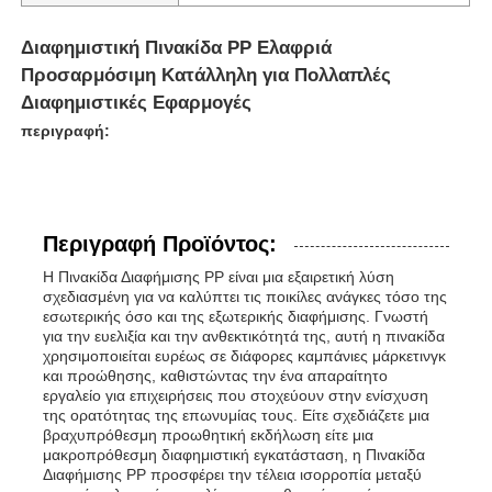
Διαφημιστική Πινακίδα PP Ελαφριά
Προσαρμόσιμη Κατάλληλη για Πολλαπλές
Διαφημιστικές Εφαρμογές
περιγραφή:
Περιγραφή Προϊόντος:
Η Πινακίδα Διαφήμισης PP είναι μια εξαιρετική λύση
σχεδιασμένη για να καλύπτει τις ποικίλες ανάγκες τόσο της
εσωτερικής όσο και της εξωτερικής διαφήμισης. Γνωστή
για την ευελιξία και την ανθεκτικότητά της, αυτή η πινακίδα
Αρχική Σελίδα
χρησιμοποιείται ευρέως σε διάφορες καμπάνιες μάρκετινγκ
και προώθησης, καθιστώντας την ένα απαραίτητο
εργαλείο για επιχειρήσεις που στοχεύουν στην ενίσχυση
της ορατότητας της επωνυμίας τους. Είτε σχεδιάζετε μια
Προϊόντα
βραχυπρόθεσμη προωθητική εκδήλωση είτε μια
μακροπρόθεσμη διαφημιστική εγκατάσταση, η Πινακίδα
Διαφήμισης PP προσφέρει την τέλεια ισορροπία μεταξύ
Σχετικά με εμάς