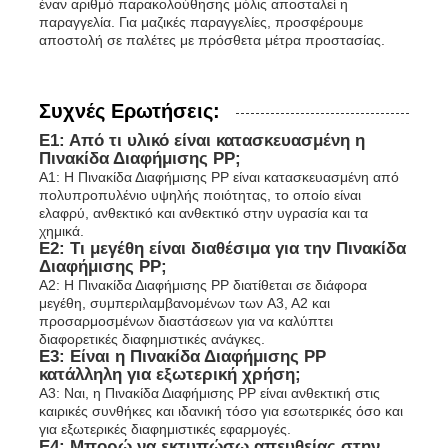
έναν αριθμό παρακολούθησης μόλις αποσταλεί η
παραγγελία. Για μαζικές παραγγελίες, προσφέρουμε
αποστολή σε παλέτες με πρόσθετα μέτρα προστασίας.
Συχνές Ερωτήσεις:
Ε1: Από τι υλικό είναι κατασκευασμένη η
Πινακίδα Διαφήμισης PP;
Α1: Η Πινακίδα Διαφήμισης PP είναι κατασκευασμένη από
πολυπροπυλένιο υψηλής ποιότητας, το οποίο είναι
ελαφρύ, ανθεκτικό και ανθεκτικό στην υγρασία και τα
χημικά.
Ε2: Τι μεγέθη είναι διαθέσιμα για την Πινακίδα
Διαφήμισης PP;
Α2: Η Πινακίδα Διαφήμισης PP διατίθεται σε διάφορα
μεγέθη, συμπεριλαμβανομένων των A3, A2 και
προσαρμοσμένων διαστάσεων για να καλύπτει
διαφορετικές διαφημιστικές ανάγκες.
Ε3: Είναι η Πινακίδα Διαφήμισης PP
κατάλληλη για εξωτερική χρήση;
Α3: Ναι, η Πινακίδα Διαφήμισης PP είναι ανθεκτική στις
καιρικές συνθήκες και ιδανική τόσο για εσωτερικές όσο και
για εξωτερικές διαφημιστικές εφαρμογές.
Ε4: Μπορώ να εκτυπώσω απευθείας στην