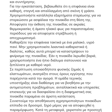
και συντήρησης.
Για την εγκατάσταση, βεβαιωθείτε ότι η επιφάνεια είναι
καθαρή, στεγνή και απαλλαγμένη από σκόνη ή γράσο.
Χρησιμοποιήστε κατάλληλα εξαρτήματα στερέωσης για να
στερεώσετε με ασφάλεια την πινακίδα στη θέση της.
Αποφύγετε την έκθεση της πινακίδας σε ακραίες
θερμοκρασίες ή άμεσο ηλιακό φως για παρατεταμένες
περιόδους για να αποφύγετε στρέβλωση ή
αποχρωματισμό.
Καθαρίζετε την επιφάνεια τακτικά με ένα μαλακό, υγρό
πανί. Μην χρησιμοποιείτε λειαντικά καθαριστικά ή
διαλύτες, καθώς αυτά μπορεί να καταστρέψουν το
φινίρισμα της πινακίδας. Εάν η πινακίδα λερωθεί βαριά,
χρησιμοποιήστε ένα ήπιο διάλυμα σαπουνιού και
ξεπλύνετε με καθαρό νερό.
Σε περίπτωση οποιασδήποτε φυσικής ζημιάς ή
ελαττωμάτων, ανατρέξτε στους όρους εγγύησης που
παρέχονται κατά την αγορά. Η ομάδα τεχνικής
υποστήριξης είναι διαθέσιμη για να βοηθήσει με την
αντιμετώπιση προβλημάτων, ανταλλακτικά και υπηρεσίες
επισκευής για να διασφαλίσει ότι η διαφημιστική σας
πινακίδα παραμένει σε άριστη κατάσταση.
Συνιστούμε την αποθήκευση αχρησιμοποίητων πινακίδων
επίπεδα σε δροσερό, ξηρό μέρος για να αποφευχθεί η
παραμόρφωση. Κατά τη μεταφορά, χειριστείτε με προσοχή