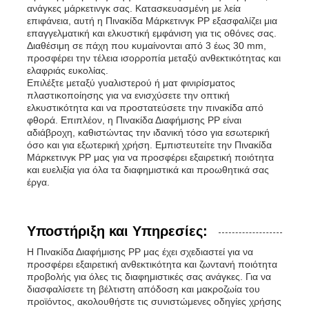
ανάγκες μάρκετινγκ σας. Κατασκευασμένη με λεία
επιφάνεια, αυτή η Πινακίδα Μάρκετινγκ PP εξασφαλίζει μια
επαγγελματική και ελκυστική εμφάνιση για τις οθόνες σας.
Διαθέσιμη σε πάχη που κυμαίνονται από 3 έως 30 mm,
προσφέρει την τέλεια ισορροπία μεταξύ ανθεκτικότητας και
ελαφριάς ευκολίας.
Επιλέξτε μεταξύ γυαλιστερού ή ματ φινιρίσματος
πλαστικοποίησης για να ενισχύσετε την οπτική
ελκυστικότητα και να προστατεύσετε την πινακίδα από
φθορά. Επιπλέον, η Πινακίδα Διαφήμισης PP είναι
αδιάβροχη, καθιστώντας την ιδανική τόσο για εσωτερική
όσο και για εξωτερική χρήση. Εμπιστευτείτε την Πινακίδα
Μάρκετινγκ PP μας για να προσφέρει εξαιρετική ποιότητα
και ευελιξία για όλα τα διαφημιστικά και προωθητικά σας
έργα.
Υποστήριξη και Υπηρεσίες:
Η Πινακίδα Διαφήμισης PP μας έχει σχεδιαστεί για να
προσφέρει εξαιρετική ανθεκτικότητα και ζωντανή ποιότητα
προβολής για όλες τις διαφημιστικές σας ανάγκες. Για να
διασφαλίσετε τη βέλτιστη απόδοση και μακροζωία του
προϊόντος, ακολουθήστε τις συνιστώμενες οδηγίες χρήσης