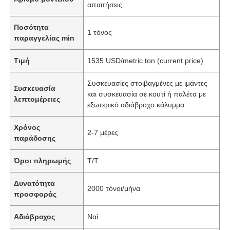
απαιτήσεις
Ποσότητα
1 τόνος
παραγγελίας min
Τιμή
1535 USD/metric ton (current price)
Συσκευασίες στοιβαγμένες με ιμάντες
Συσκευασία
και συσκευασία σε κουτί ή παλέτα με
λεπτομέρειες
εξωτερικό αδιάβροχο κάλυμμα
Χρόνος
2-7 μέρες
παράδοσης
Όροι πληρωμής
T/T
Δυνατότητα
2000 τόνοι/μήνα
προσφοράς
Αδιάβροχος
Ναί