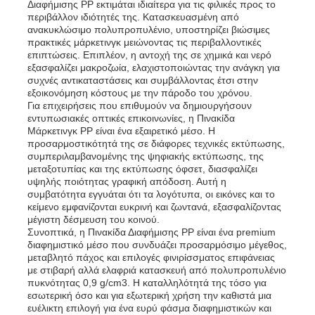
Διαφήμισης PP εκτιμάται ιδιαίτερα για τις φιλικές προς το
περιβάλλον ιδιότητές της. Κατασκευασμένη από
ανακυκλώσιμο πολυπροπυλένιο, υποστηρίζει βιώσιμες
Σωλήνες PP
πρακτικές μάρκετινγκ μειώνοντας τις περιβαλλοντικές
επιπτώσεις. Επιπλέον, η αντοχή της σε χημικά και νερό
εξασφαλίζει μακροζωία, ελαχιστοποιώντας την ανάγκη για
Συσκευές σωλήνων από πολυπροπυλένιο
συχνές αντικαταστάσεις και συμβάλλοντας έτσι στην
εξοικονόμηση κόστους με την πάροδο του χρόνου.
Για επιχειρήσεις που επιθυμούν να δημιουργήσουν
εντυπωσιακές οπτικές επικοινωνίες, η Πινακίδα
Μάρκετινγκ PP είναι ένα εξαιρετικό μέσο. Η
προσαρμοστικότητά της σε διάφορες τεχνικές εκτύπωσης,
συμπεριλαμβανομένης της ψηφιακής εκτύπωσης, της
μεταξοτυπίας και της εκτύπωσης όφσετ, διασφαλίζει
υψηλής ποιότητας γραφική απόδοση. Αυτή η
συμβατότητα εγγυάται ότι τα λογότυπα, οι εικόνες και το
κείμενο εμφανίζονται ευκρινή και ζωντανά, εξασφαλίζοντας
μέγιστη δέσμευση του κοινού.
Συνοπτικά, η Πινακίδα Διαφήμισης PP είναι ένα premium
διαφημιστικό μέσο που συνδυάζει προσαρμόσιμο μέγεθος,
μεταβλητό πάχος και επιλογές φινιρίσσματος επιφάνειας
με στιβαρή αλλά ελαφριά κατασκευή από πολυπροπυλένιο
πυκνότητας 0,9 g/cm3. Η καταλληλότητά της τόσο για
εσωτερική όσο και για εξωτερική χρήση την καθιστά μια
ευέλικτη επιλογή για ένα ευρύ φάσμα διαφημιστικών και