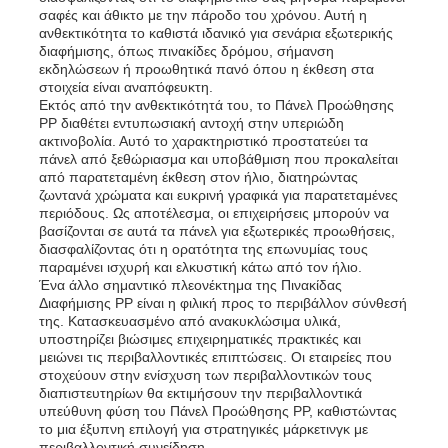
σαφές και άθικτο με την πάροδο του χρόνου. Αυτή η
ανθεκτικότητα το καθιστά ιδανικό για σενάρια εξωτερικής
διαφήμισης, όπως πινακίδες δρόμου, σήμανση
εκδηλώσεων ή προωθητικά πανό όπου η έκθεση στα
στοιχεία είναι αναπόφευκτη.
Εκτός από την ανθεκτικότητά του, το Πάνελ Προώθησης
PP διαθέτει εντυπωσιακή αντοχή στην υπεριώδη
ακτινοβολία. Αυτό το χαρακτηριστικό προστατεύει τα
πάνελ από ξεθώριασμα και υποβάθμιση που προκαλείται
από παρατεταμένη έκθεση στον ήλιο, διατηρώντας
ζωντανά χρώματα και ευκρινή γραφικά για παρατεταμένες
περιόδους. Ως αποτέλεσμα, οι επιχειρήσεις μπορούν να
βασίζονται σε αυτά τα πάνελ για εξωτερικές προωθήσεις,
διασφαλίζοντας ότι η ορατότητα της επωνυμίας τους
παραμένει ισχυρή και ελκυστική κάτω από τον ήλιο.
Ένα άλλο σημαντικό πλεονέκτημα της Πινακίδας
Διαφήμισης PP είναι η φιλική προς το περιβάλλον σύνθεσή
της. Κατασκευασμένο από ανακυκλώσιμα υλικά,
υποστηρίζει βιώσιμες επιχειρηματικές πρακτικές και
μειώνει τις περιβαλλοντικές επιπτώσεις. Οι εταιρείες που
στοχεύουν στην ενίσχυση των περιβαλλοντικών τους
διαπιστευτηρίων θα εκτιμήσουν την περιβαλλοντικά
υπεύθυνη φύση του Πάνελ Προώθησης PP, καθιστώντας
το μια έξυπνη επιλογή για στρατηγικές μάρκετινγκ με
περιβαλλοντική συνείδηση.