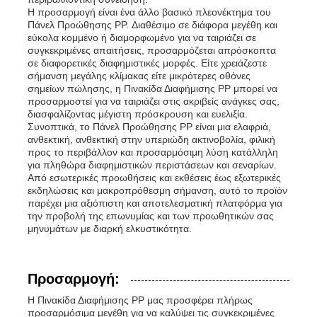
Η προσαρμογή είναι ένα άλλο βασικό πλεονέκτημα του
Πάνελ Προώθησης PP. Διαθέσιμο σε διάφορα μεγέθη και
εύκολα κομμένο ή διαμορφωμένο για να ταιριάζει σε
συγκεκριμένες απαιτήσεις, προσαρμόζεται απρόσκοπτα
σε διαφορετικές διαφημιστικές μορφές. Είτε χρειάζεστε
σήμανση μεγάλης κλίμακας είτε μικρότερες οθόνες
σημείων πώλησης, η Πινακίδα Διαφήμισης PP μπορεί να
προσαρμοστεί για να ταιριάζει στις ακριβείς ανάγκες σας,
διασφαλίζοντας μέγιστη πρόσκρουση και ευελιξία.
Συνοπτικά, το Πάνελ Προώθησης PP είναι μια ελαφριά,
ανθεκτική, ανθεκτική στην υπεριώδη ακτινοβολία, φιλική
προς το περιβάλλον και προσαρμόσιμη λύση κατάλληλη
για πληθώρα διαφημιστικών περιστάσεων και σεναρίων.
Από εσωτερικές προωθήσεις και εκθέσεις έως εξωτερικές
εκδηλώσεις και μακροπρόθεσμη σήμανση, αυτό το προϊόν
παρέχει μια αξιόπιστη και αποτελεσματική πλατφόρμα για
την προβολή της επωνυμίας και των προωθητικών σας
μηνυμάτων με διαρκή ελκυστικότητα.
Προσαρμογή:
Η Πινακίδα Διαφήμισης PP μας προσφέρει πλήρως
προσαρμόσιμα μεγέθη για να καλύψει τις συγκεκριμένες