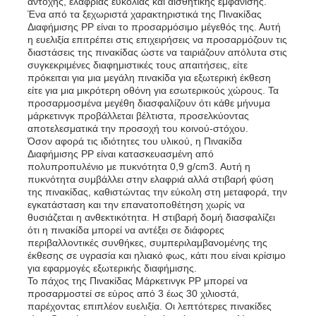
αντοχής, ελαφριάς ευκολίας και αισθητικής εμφάνισης.
Ένα από τα ξεχωριστά χαρακτηριστικά της Πινακίδας
Διαφήμισης PP είναι το προσαρμόσιμο μέγεθός της. Αυτή
η ευελιξία επιτρέπει στις επιχειρήσεις να προσαρμόζουν τις
Γύρος εργοστασίων
διαστάσεις της πινακίδας ώστε να ταιριάζουν απόλυτα στις
συγκεκριμένες διαφημιστικές τους απαιτήσεις, είτε
πρόκειται για μια μεγάλη πινακίδα για εξωτερική έκθεση
Ποιοτικός έλεγχος
είτε για μια μικρότερη οθόνη για εσωτερικούς χώρους. Τα
προσαρμοσμένα μεγέθη διασφαλίζουν ότι κάθε μήνυμα
μάρκετινγκ προβάλλεται βέλτιστα, προσελκύοντας
αποτελεσματικά την προσοχή του κοινού-στόχου.
επαφή
Όσον αφορά τις ιδιότητες του υλικού, η Πινακίδα
Διαφήμισης PP είναι κατασκευασμένη από
πολυπροπυλένιο με πυκνότητα 0,9 g/cm3. Αυτή η
Νέα
πυκνότητα συμβάλλει στην ελαφριά αλλά στιβαρή φύση
της πινακίδας, καθιστώντας την εύκολη στη μεταφορά, την
εγκατάσταση και την επανατοποθέτηση χωρίς να
θυσιάζεται η ανθεκτικότητα. Η στιβαρή δομή διασφαλίζει
Όλες οι περιπτώσεις
ότι η πινακίδα μπορεί να αντέξει σε διάφορες
περιβαλλοντικές συνθήκες, συμπεριλαμβανομένης της
έκθεσης σε υγρασία και ηλιακό φως, κάτι που είναι κρίσιμο
Ζητήστε ένα απόσπασμα
για εφαρμογές εξωτερικής διαφήμισης.
Το πάχος της Πινακίδας Μάρκετινγκ PP μπορεί να
προσαρμοστεί σε εύρος από 3 έως 30 χιλιοστά,
παρέχοντας επιπλέον ευελιξία. Οι λεπτότερες πινακίδες
Πλαστικός πίνακας PP