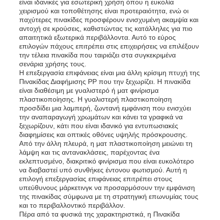
είναι ιδανικές για εσωτερική χρήση όπου η ευκολία
χειρισμού και τοποθέτησης είναι προτεραιότητα, ενώ οι
παχύτερες πινακίδες προσφέρουν ενισχυμένη ακαμψία και
Διαφημιστική πινακίδα PP
αντοχή σε κρούσεις, καθιστώντας τις κατάλληλες για πιο
απαιτητικά εξωτερικά περιβάλλοντα. Αυτό το εύρος
επιλογών πάχους επιτρέπει στις επιχειρήσεις να επιλέξουν
την τέλεια πινακίδα που ταιριάζει στα συγκεκριμένα
Πλαστικό φύλλο PP
σενάρια χρήσης τους.
Η επεξεργασία επιφάνειας είναι μια άλλη κρίσιμη πτυχή της
Πινακίδας Διαφήμισης PP που την ξεχωρίζει. Η πινακίδα
Διοικητικό συμβούλιο
είναι διαθέσιμη με γυαλιστερό ή ματ φινίρισμα
πλαστικοποίησης. Η γυαλιστερή πλαστικοποίηση
προσδίδει μια λαμπερή, ζωντανή εμφάνιση που ενισχύει
την αναπαραγωγή χρωμάτων και κάνει τα γραφικά να
Φύλλο πολυπροπυλενίου επιβραδυντικό φλόγας
ξεχωρίζουν, κάτι που είναι ιδανικό για εντυπωσιακές
διαφημίσεις και οπτικές οθόνες υψηλής πρόσκρουσης.
Από την άλλη πλευρά, η ματ πλαστικοποίηση μειώνει τη
Κοίλος πίνακας κατασκευής PP
λάμψη και τις αντανακλάσεις, παρέχοντας ένα
εκλεπτυσμένο, διακριτικό φινίρισμα που είναι ευκολότερο
να διαβαστεί υπό συνθήκες έντονου φωτισμού. Αυτή η
επιλογή επεξεργασίας επιφάνειας επιτρέπει στους
Φύλλο τοίχου PP
υπεύθυνους μάρκετινγκ να προσαρμόσουν την εμφάνιση
της πινακίδας σύμφωνα με τη στρατηγική επωνυμίας τους
και το περιβαλλοντικό περιβάλλον.
φύλλο πολυπροπυλενίου
Πέρα από τα φυσικά της χαρακτηριστικά, η Πινακίδα