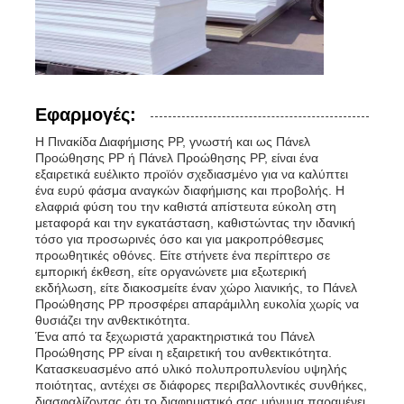
Εφαρμογές:
Η Πινακίδα Διαφήμισης PP, γνωστή και ως Πάνελ
Προώθησης PP ή Πάνελ Προώθησης PP, είναι ένα
εξαιρετικά ευέλικτο προϊόν σχεδιασμένο για να καλύπτει
ένα ευρύ φάσμα αναγκών διαφήμισης και προβολής. Η
ελαφριά φύση του την καθιστά απίστευτα εύκολη στη
μεταφορά και την εγκατάσταση, καθιστώντας την ιδανική
τόσο για προσωρινές όσο και για μακροπρόθεσμες
προωθητικές οθόνες. Είτε στήνετε ένα περίπτερο σε
εμπορική έκθεση, είτε οργανώνετε μια εξωτερική
εκδήλωση, είτε διακοσμείτε έναν χώρο λιανικής, το Πάνελ
Προώθησης PP προσφέρει απαράμιλλη ευκολία χωρίς να
θυσιάζει την ανθεκτικότητα.
Ένα από τα ξεχωριστά χαρακτηριστικά του Πάνελ
Προώθησης PP είναι η εξαιρετική του ανθεκτικότητα.
Κατασκευασμένο από υλικό πολυπροπυλενίου υψηλής
ποιότητας, αντέχει σε διάφορες περιβαλλοντικές συνθήκες,
διασφαλίζοντας ότι το διαφημιστικό σας μήνυμα παραμένει