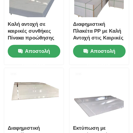
Καλή αντοχή σε
Διαφημιστική
καιρικές συνθήκες
Πλακέτα PP με Καλή
Πίνακα προώθησης
Αντοχή στις Καιρικές
PP
Συνθήκες
Αποστολή
Αποστολή
Πολυπροπυληνική
Προσφέροντας Λεία ή
κατασκευή
Ματ Φινίρισμα
ερώτησης
ερώτησης
Κατάλληλη για
Επιφάνειας
εξωτερικές
Κατάλληλη για
διαφημιστικές λύσεις
Διάφορες Υπαίθριες
Διαφημίσεις και
Σήμανση
Διαφημιστική
Εκτύπωση με