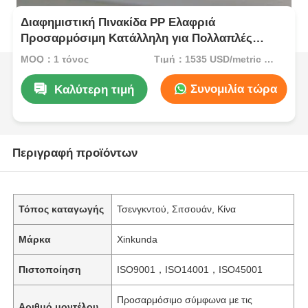
Διαφημιστική Πινακίδα PP Ελαφριά
Προσαρμόσιμη Κατάλληλη για Πολλαπλές
Διαφημιστικές Εφαρμογές
MOQ：1 τόνος
Τιμή：1535 USD/metric ton (current price)
Συνομιλία τώρα
Καλύτερη τιμή
Περιγραφή προϊόντων
Τόπος καταγωγής
Τσενγκντού, Σιτσουάν, Κίνα
Μάρκα
Xinkunda
Πιστοποίηση
ISO9001，ISO14001，ISO45001
Προσαρμόσιμο σύμφωνα με τις
Αριθμό μοντέλου