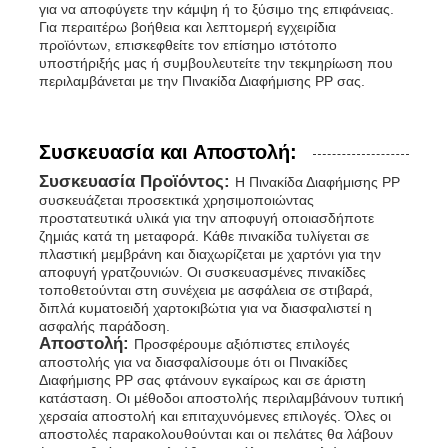
για να αποφύγετε την κάμψη ή το ξύσιμο της επιφάνειας.
Για περαιτέρω βοήθεια και λεπτομερή εγχειρίδια
προϊόντων, επισκεφθείτε τον επίσημο ιστότοπο
υποστήριξής μας ή συμβουλευτείτε την τεκμηρίωση που
περιλαμβάνεται με την Πινακίδα Διαφήμισης PP σας.
Συσκευασία και Αποστολή:
Συσκευασία Προϊόντος:
Η Πινακίδα Διαφήμισης PP
συσκευάζεται προσεκτικά χρησιμοποιώντας
προστατευτικά υλικά για την αποφυγή οποιασδήποτε
ζημιάς κατά τη μεταφορά. Κάθε πινακίδα τυλίγεται σε
πλαστική μεμβράνη και διαχωρίζεται με χαρτόνι για την
αποφυγή γρατζουνιών. Οι συσκευασμένες πινακίδες
τοποθετούνται στη συνέχεια με ασφάλεια σε στιβαρά,
διπλά κυματοειδή χαρτοκιβώτια για να διασφαλιστεί η
ασφαλής παράδοση.
Αποστολή:
Προσφέρουμε αξιόπιστες επιλογές
αποστολής για να διασφαλίσουμε ότι οι Πινακίδες
Διαφήμισης PP σας φτάνουν εγκαίρως και σε άριστη
κατάσταση. Οι μέθοδοι αποστολής περιλαμβάνουν τυπική
χερσαία αποστολή και επιταχυνόμενες επιλογές. Όλες οι
αποστολές παρακολουθούνται και οι πελάτες θα λάβουν