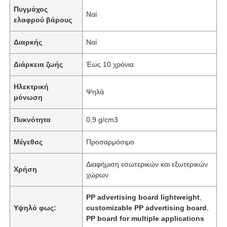
Πυγμάχος
Ναί
ελαφρού βάρους
Διαρκής
Ναί
Διάρκεια ζωής
Έως 10 χρόνια
Ηλεκτρική
Ψηλά
μόνωση
Πυκνότητα
0,9 g/cm3
Μέγεθος
Προσαρμόσιμο
Διαφήμιση εσωτερικών και εξωτερικών
Χρήση
χώρων
PP advertising board lightweight
,
Υψηλό φως:
customizable PP advertising board
,
PP board for multiple applications