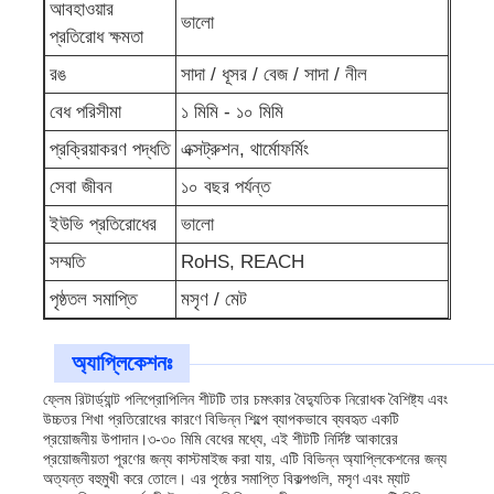
আবহাওয়ার
ভালো
প্রতিরোধ ক্ষমতা
রঙ
সাদা / ধূসর / বেজ / সাদা / নীল
বেধ পরিসীমা
১ মিমি - ১০ মিমি
প্রক্রিয়াকরণ পদ্ধতি
এক্সট্রুশন, থার্মোফর্মিং
সেবা জীবন
১০ বছর পর্যন্ত
ইউভি প্রতিরোধের
ভালো
সম্মতি
RoHS, REACH
পৃষ্ঠতল সমাপ্তি
মসৃণ / মেট
অ্যাপ্লিকেশনঃ
ফ্লেম রিটার্ড্যান্ট পলিপ্রোপিলিন শীটটি তার চমৎকার বৈদ্যুতিক নিরোধক বৈশিষ্ট্য এবং
উচ্চতর শিখা প্রতিরোধের কারণে বিভিন্ন শিল্পে ব্যাপকভাবে ব্যবহৃত একটি
প্রয়োজনীয় উপাদান।৩-৩০ মিমি বেধের মধ্যে, এই শীটটি নির্দিষ্ট আকারের
প্রয়োজনীয়তা পূরণের জন্য কাস্টমাইজ করা যায়, এটি বিভিন্ন অ্যাপ্লিকেশনের জন্য
অত্যন্ত বহুমুখী করে তোলে। এর পৃষ্ঠের সমাপ্তি বিকল্পগুলি, মসৃণ এবং ম্যাট