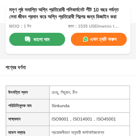
মসৃণ পৃষ্ঠ সমাপ্তি অগ্নি প্রতিরোধী পলিকার্বনেট শীট 10 বছর পর্যন্ত
সেবা জীবন প্রদান করে অগ্নি প্রতিরোধী শিল্পের জন্য ডিজাইন করা
MOQ：1 টন
মূল্য：1535 USD/metric ton (current price)
এখন চ্যাট করুন
ভালো দাম
পণ্যের বর্ণনা
উৎপত্তি স্থল
চেংডু, সিচুয়ান, চীন
পরিচিতিমুলক নাম
Xinkunda
সাক্ষ্যদান
ISO9001，ISO14001，ISO45001
মডেল নম্বার
প্রয়োজনীয়তা অনুযায়ী কাস্টমাইজযোগ্য