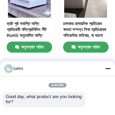
ম্যাট পৃষ্ঠ সমাপ্তি অগ্নি
চমৎকার রাসায়নিক প্রতিরোধ
প্রতিরোধী পলিপ্রোপিলিন শীট
ক্ষমতা সম্পন্ন শিখা প্রতিরোধক
RoHS অনুমোদিত অগ্নি
পলিয়েস্টার ফাইবার, যা ভালো
প্রতিরোধী উপাদান নিরাপত্তা
ইউভি প্রতিরোধের
অনুসন্ধান পাঠান
অনুসন্ধান পাঠান
এবং যান্ত্রিক ব্যবহারের জন্য
বৈশিষ্ট্যযুক্ত। অগ্নি প্রতিরোধী
ডিজাইন করা
কাপড় এবং নিরাপত্তা সরঞ্জামের
জন্য আদর্শ।
sales
6:44 PM
Good day, what product are you looking 
for?
বৈদ্যুতিক হাউজিং উচ্চ বৈদ্যুতিক
বেধের সীমা ১মিমি থেকে ১০মিমি