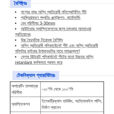
বৈশিষ্ট্যঃ
পণ্যের নামঃ অগ্নি প্রতিরোধী পলিপ্রোপিলিন শীট
পিপি পাইপ
প্রক্রিয়াকরণ পদ্ধতিঃ এক্সট্রুশন, থার্মোফর্মিং
বেধ পরিসীমাঃ 3-30mm
পলিপ্রোপিলিন পাইপ ফিটিং
আউটডোর অ্যাপ্লিকেশনের জন্য চমৎকার আবহাওয়া
প্রতিরোধের
উচ্চ বৈদ্যুতিক নিরোধক বৈশিষ্ট্য
অগ্নি প্রতিরোধী পলিকার্বোনেট শীট এবং অগ্নি প্রতিরোধী
পলিস্টার ফাইবার উপাদানগুলির সাথে সামঞ্জস্যপূর্ণ
ফ্লেম রিটার্ডেন্ট পলিকার্বনেট শীটের মতো উচ্চতর অগ্নি
retardant কর্মক্ষমতা প্রদান করে
টেকনিক্যাল প্যারামিটারঃ
অপারেটিং তাপমাত্রা
-২০°সি থেকে ১০০°সি
পরিসীমা
ইলেকট্রিক্যাল হাউজিং, অটোমোবাইল পার্টস,
অ্যাপ্লিকেশন
নির্মাণ প্যানেল