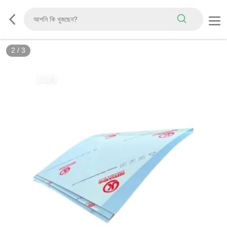
2
/
3