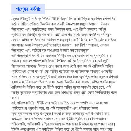
পণ্যের বর্ণনাঃ
ফ্লেম রিটার্ডেন্ট পলিপ্রোপিলিন শীট বিভিন্ন শিল্প ও বাণিজ্যিক অ্যাপ্লিকেশনগুলির
কঠোর চাহিদা মেটাতে ডিজাইন করা একটি উচ্চ-পারফরম্যান্স উপাদান।উন্নত
নিরাপত্তা এবং স্থায়িত্বের জন্য ডিজাইন করা, এই শীটটি চমৎকার অগ্নি
প্রতিরোধক বৈশিষ্ট্য প্রদান করে, এটি এমন পরিবেশের জন্য একটি আদর্শ পছন্দ
যেখানে অগ্নি প্রতিরোধের সর্বাধিক গুরুত্বপূর্ণ। এটি বিশেষ করে বৈদ্যুতিক হাউজে
ব্যবহারের জন্য উপযুক্ত,অটোমোবাইল যন্ত্রাংশ, এবং নির্মাণ প্যানেল, যেখানে
নিরাপত্তা এবং কাঠামোগত অখণ্ডতা উভয়ই সমালোচনামূলক।
এই পলিপ্রোপিলিন শীটের অন্যতম বৈশিষ্ট্য হল এর অসাধারণ অগ্নি প্রতিরোধ
ক্ষমতা। সাধারণ পলিপ্রোপিলিনের বিপরীতে,এই অগ্নি প্রতিরোধক ভেরিয়েন্ট
বিশেষভাবে আগুনের বিস্তার রোধ করার জন্য তৈরি করা হয়এই বৈশিষ্ট্যটি অগ্নি
প্রতিরোধক বোনা কাপড় এবং অগ্নি প্রতিরোধক প্রতিফলক কাপড়ের গুণাবলীর
সাথে ঘনিষ্ঠভাবে সামঞ্জস্যপূর্ণ,উভয়ই তাদের নিজ নিজ অ্যাপ্লিকেশনে জ্বলনযোগ্যতা
হ্রাস এবং নিরাপত্তা উন্নত করার জন্য ডিজাইন করা হয়েছে. অগ্নি প্রতিরোধক
বৈশিষ্ট্যগুলি নিশ্চিত করে যে শীটটি কঠোর অগ্নি সুরক্ষা মানগুলি মেনে চলে, এটি
বাড়ি
অগ্নি সুরক্ষাকে অগ্রাধিকার দেয় এমন শিল্পগুলির জন্য এটি একটি নির্ভরযোগ্য পছন্দ
করে।
এই পলিপ্রোপিলিন শীটটি তার অগ্নি প্রতিরোধের পাশাপাশি ভাল আবহাওয়া
প্রতিরোধের প্রদর্শন করে, যা এটি অভ্যন্তরীণ এবং বহিরাগত উভয়
পণ্য
অ্যাপ্লিকেশনের জন্য উপযুক্ত।অথবা বিভিন্ন তাপমাত্রাএই উপাদানটি তার
অখণ্ডতা এবং কর্মক্ষমতা বজায় রাখে। এর ইউভি প্রতিরোধের বিশেষভাবে
শক্তিশালী, অতিবেগুনী রশ্মির অবক্ষয়মূলক প্রভাবের বিরুদ্ধে সুরক্ষা প্রদান করে।
আমাদের সম্পর্কে
ইউভি এক্সপোজারে এই স্থায়িত্ব নিশ্চিত করে যে শীটটি সময়ের সাথে সাথে তার