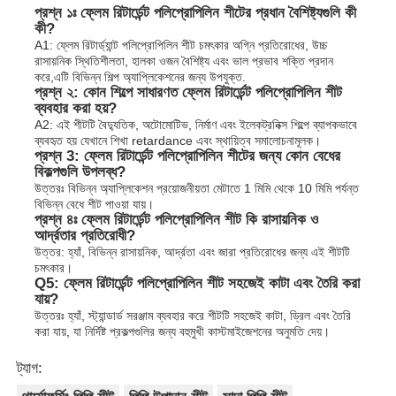
প্রশ্ন ১ঃ ফ্লেম রিটার্ডেন্ট পলিপ্রোপিলিন শীটের প্রধান বৈশিষ্ট্যগুলি কী
কী?
A1: ফ্লেম রিটার্ড্যান্ট পলিপ্রোপিলিন শীট চমৎকার অগ্নি প্রতিরোধের, উচ্চ
রাসায়নিক স্থিতিশীলতা, হালকা ওজন বৈশিষ্ট্য এবং ভাল প্রভাব শক্তি প্রদান
করে,এটি বিভিন্ন শিল্প অ্যাপ্লিকেশনের জন্য উপযুক্ত.
প্রশ্ন ২: কোন শিল্পে সাধারণত ফ্লেম রিটার্ডেন্ট পলিপ্রোপিলিন শীট
ব্যবহার করা হয়?
A2: এই শীটটি বৈদ্যুতিক, অটোমোটিভ, নির্মাণ এবং ইলেকট্রনিক্স শিল্পে ব্যাপকভাবে
ব্যবহৃত হয় যেখানে শিখা retardance এবং স্থায়িত্ব সমালোচনামূলক।
প্রশ্ন 3: ফ্লেম রিটার্ডেন্ট পলিপ্রোপিলিন শীটের জন্য কোন বেধের
বিকল্পগুলি উপলব্ধ?
উত্তরঃ বিভিন্ন অ্যাপ্লিকেশন প্রয়োজনীয়তা মেটাতে 1 মিমি থেকে 10 মিমি পর্যন্ত
বিভিন্ন বেধে শীট পাওয়া যায়।
প্রশ্ন ৪ঃ ফ্লেম রিটার্ডেন্ট পলিপ্রোপিলিন শীট কি রাসায়নিক ও
আর্দ্রতার প্রতিরোধী?
উত্তর: হ্যাঁ, বিভিন্ন রাসায়নিক, আর্দ্রতা এবং জারা প্রতিরোধের জন্য এই শীটটি
চমৎকার।
Q5: ফ্লেম রিটার্ডেন্ট পলিপ্রোপিলিন শীট সহজেই কাটা এবং তৈরি করা
যায়?
উত্তরঃ হ্যাঁ, স্ট্যান্ডার্ড সরঞ্জাম ব্যবহার করে শীটটি সহজেই কাটা, ড্রিল এবং তৈরি
করা যায়, যা নির্দিষ্ট প্রকল্পগুলির জন্য বহুমুখী কাস্টমাইজেশনের অনুমতি দেয়।
ট্যাগ: