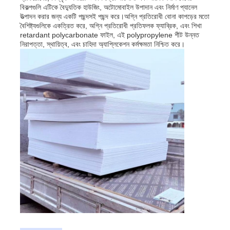
বিকল্পগুলি এটিকে বৈদ্যুতিক হাউজিং, অটোমোবাইল উপাদান এবং নির্মাণ প্যানেল
উত্পাদন করার জন্য একটি পছন্দসই পছন্দ করে।অগ্নি প্রতিরোধী বোনা কাপড়ের মতো
বৈশিষ্ট্যগুলিকে একত্রিত করে, অগ্নি প্রতিরোধী প্রতিফলক ফ্যাব্রিক, এবং শিখা
পিপি বিজ্ঞাপন বোর্ড
retardant polycarbonate ফাইল, এই polypropylene শীট উন্নত
নিরাপত্তা, স্থায়িত্ব, এবং চাহিদা অ্যাপ্লিকেশন কর্মক্ষমতা নিশ্চিত করে।
প্লাস্টিক পিপি শীট
পিপিএস বোর্ড
অগ্নি প্রতিরোধী পলিপ্রোপিলিন শীট
পিপি হলো কনস্ট্রাকশন বোর্ড
পিপি ওয়াল শীট
পলিপ্রোপিলিন শীট