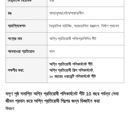
বৈদ্যুতিক নিরোধক
উচ্চ
রঙ
সাদা/ধূসর/বেইন/সায়ান/নীল
অ্যাপ্লিকেশন
বৈদ্যুতিক হাউজিং, স্বয়ংচালিত যন্ত্রাংশ, নির্মাণ প্যানেল
পণ্যের নাম
অগ্নি প্রতিরোধী পলিপ্রোপিলিন শীট
আবহাওয়া প্রতিরোধ
ভাল
অগ্নি প্রতিরোধী পলিকার্বনেট শীট
,
লক্ষণীয় করা:
অগ্নি প্রতিরোধী শিল্প পলিকার্বনেট
,
১০ বছরের ওয়ারেন্টি পলিকার্বনেট শীট
মসৃণ পৃষ্ঠ সমাপ্তি অগ্নি প্রতিরোধী পলিকার্বনেট শীট 10 বছর পর্যন্ত সেবা
জীবন প্রদান করে অগ্নি প্রতিরোধী শিল্পের জন্য ডিজাইন করা
বিবরণ: