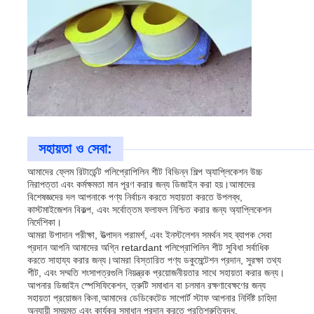
সহায়তা ও সেবা:
আমাদের ফ্লেম রিটার্ডেন্ট পলিপ্রোপিলিন শীট বিভিন্ন শিল্প অ্যাপ্লিকেশন উচ্চ
নিরাপত্তা এবং কর্মক্ষমতা মান পূরণ করার জন্য ডিজাইন করা হয়।আমাদের
বিশেষজ্ঞদের দল আপনাকে পণ্য নির্বাচন করতে সহায়তা করতে উপলব্ধ,
কাস্টমাইজেশন বিকল্প, এবং সর্বোত্তম ফলাফল নিশ্চিত করার জন্য অ্যাপ্লিকেশন
নির্দেশিকা।
আমরা উপাদান পরীক্ষা, উত্পাদন পরামর্শ, এবং ইনস্টলেশন সমর্থন সহ ব্যাপক সেবা
প্রদান আপনি আমাদের অগ্নি retardant পলিপ্রোপিলিন শীট সুবিধা সর্বাধিক
করতে সাহায্য করার জন্য।আমরা বিস্তারিত পণ্য ডকুমেন্টেশন প্রদান, সুরক্ষা তথ্য
শীট, এবং সম্মতি শংসাপত্রগুলি নিয়ন্ত্রক প্রয়োজনীয়তার সাথে সহায়তা করার জন্য।
আপনার ডিজাইন স্পেসিফিকেশন, ত্রুটি সমাধান বা চলমান রক্ষণাবেক্ষণের জন্য
সহায়তা প্রয়োজন কিনা,আমাদের ডেডিকেটেড সাপোর্ট স্টাফ আপনার নির্দিষ্ট চাহিদা
অনুযায়ী সময়মত এবং কার্যকর সমাধান প্রদান করতে প্রতিশ্রুতিবদ্ধ.