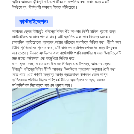
সেক্টরে আগুনের ঝুঁকিপূর্ণ পরিবেশে জীবন ও সম্পত্তি রক্ষা করার জন্য একটি
নির্ভরযোগ্য, দীর্ঘস্থায়ী সমাধান হিসাবে দাঁড়িয়েছে।
কাস্টমাইজেশনঃ
আমাদের ফ্লেম রিটার্ডেন্ট পলিপ্রোপিলিন শীট আপনার নির্দিষ্ট চাহিদা পূরণের জন্য
কাস্টমাইজড আকারে পাওয়া যায়। এটি অ্যাসিড এবং ক্ষার বিরুদ্ধে চমৎকার
রাসায়নিক প্রতিরোধের প্রস্তাব,কঠোর পরিবেশে স্থায়িত্ব নিশ্চিত করা. শীটটি ভাল
ইউভি প্রতিরোধের প্রদান করে, এটি বহিরঙ্গন অ্যাপ্লিকেশনগুলির জন্য উপযুক্ত
করে তোলে। উন্নত এক্সট্রুশন এবং থার্মোফর্মিং প্রক্রিয়াগুলির মাধ্যমে উত্পাদিত,এটি
উচ্চ মানের কর্মক্ষমতা এবং বহুমুখিতা নিশ্চিত করে.
সাদা, ধূসর, বেজ, সায়ান এবং নীল সহ বিভিন্ন রঙে উপলব্ধ, আমাদের ফ্লেম
রিটার্ডেন্ট পলিপ্রোপিলিন শীটটি আপনার ডিজাইনের প্রয়োজন অনুসারে তৈরি করা
যেতে পারে।এই পণ্যটি অন্যান্য অগ্নি প্রতিরোধক উপকরণ যেমন অগ্নি
প্রতিরোধক পলিথিন ফিল্মের পরিপূরকবিভিন্ন অ্যাপ্লিকেশন জুড়ে ব্যাপক
অগ্নিনির্বাপক নিরাপত্তা সমাধান প্রদান করে।