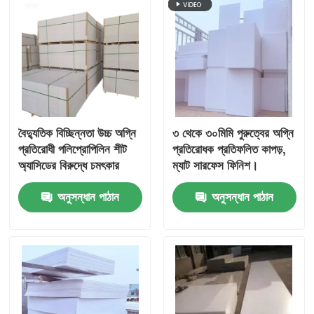
বৈদ্যুতিক বিচ্ছিন্নতা উচ্চ অগ্নি
৩ থেকে ৩০মিমি পুরুত্বের অগ্নি
প্রতিরোধী পলিপ্রোপিলিন শীট
প্রতিরোধক প্রতিফলিত কাপড়,
অ্যাসিডের বিরুদ্ধে চমৎকার
ম্যাট সারফেস ফিনিশ।
রাসায়নিক প্রতিরোধের
নিরাপত্তা ভেস্ট এবং শিখা
অনুসন্ধান পাঠান
অনুসন্ধান পাঠান
আলকালিস সাদা ধূসর বেগুন
প্রতিরোধী পোশাকের জন্য
সায়ান নীল
প্রস্তাবিত।