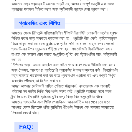
আমাদের লক্ষ্য শুধুমাত্র উচ্চমানের পণ্যই নয়, আপনার সম্পূর্ণ সন্তুষ্টি এবং সফল
প্রকল্পের ফলাফল নিশ্চিত করার জন্য ব্যতিক্রমী গ্রাহক সেবা প্রদান করা।
প্যাকেজিং এবং শিপিংঃ
আমাদের ফ্লেম রিটার্ডেন্ট পলিপ্রোপিলিন শীটগুলি ট্রানজিট চলাকালীন সর্বোচ্চ সুরক্ষা
নিশ্চিত করার জন্য সাবধানে প্যাকেজ করা হয়। প্রতিটি শীট একটি প্রতিরক্ষামূলক
ফিল্মে আবৃত করা হয় যাতে স্ক্র্যাচ এবং পৃষ্ঠের ক্ষতি রোধ করা যায়,তারপর সেগুলো
প্যালেট-এর উপর সুদৃঢ়ভাবে গুঁড়িয়ে রাখা হয় ।প্যালেটগুলি স্থিতিশীলতা বজায়
রাখতে এবং চলাচল রোধ করতে সঙ্কুচিত-ঘূর্ণিত এবং স্ট্র্যাপগুলির সাথে শক্তিশালী
করা হয়।
শিপিংয়ের জন্য, আমরা আর্দ্রতা এবং পরিবেশগত কারণ থেকে শীটগুলি রক্ষা করার
জন্য টেকসই, আবহাওয়া প্রতিরোধী প্যাকেজিং উপকরণ ব্যবহার করি।শিপমেন্টগুলি
যত্ন সহকারে পরিচালনা করা হয় যাতে প্রভাবগুলি এড়ানো যায় এবং পণ্যটি নিখুঁত
অবস্থায় পৌঁছেছে তা নিশ্চিত করা যায়.
আমরা আপনার ডেলিভারি চাহিদা মেটাতে স্ট্যান্ডার্ড, এক্সপ্রেসড এবং মালবাহী
পরিষেবা সহ নমনীয় শিপিং বিকল্পগুলি অফার করি।প্রতিটি অর্ডারের সাথে সহজ
ট্র্যাকিং এবং ইনভেন্টরি ম্যানেজমেন্টের জন্য বিস্তারিত ডকুমেন্টেশন থাকে.
আমাদের প্যাকেজিং এবং শিপিং প্রোটোকল আন্তর্জাতিক মান মেনে চলে যাতে
আপনার ফ্লেম রিটার্ডেন্ট পলিপ্রোপিলিন শীটগুলি নিরাপদ এবং সময়মত সরবরাহের
নিশ্চয়তা দেওয়া যায়।
FAQ: