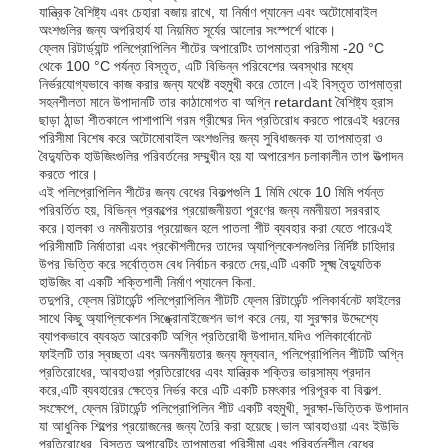
যান্ত্রিক বৈশিষ্ট্য এবং চেহারা বজায় রাখে, যা নির্মাণ প্যানেল এবং অটোমোবাইল
অংশগুলির জন্য অপরিহার্য যা নিয়মিত সূর্যের আলোর সংস্পর্শে থাকে।
ফ্লেম রিটার্ড্যান্ট পলিপ্রোপিলিন শীটের অপারেটিং তাপমাত্রা পরিসীমা -20 °C
কারখানা ভ্রমণ
থেকে 100 °C পর্যন্ত বিস্তৃত, এটি বিভিন্ন পরিবেশের অবস্থার মধ্যে
নির্ভরযোগ্যভাবে কাজ করার জন্য যথেষ্ট বহুমুখী করে তোলে।এই বিস্তৃত তাপমাত্রা
সহনশীলতা মানে উপাদানটি তার কাঠামোগত বা অগ্নি retardant বৈশিষ্ট্য হ্রাস
ছাড়া ঠান্ডা শীতকালে পাশাপাশি গরম গ্রীষ্মের দিন প্রতিরোধ করতে পারেএই ধরনের
মান নিয়ন্ত্রণ
পরিসীমা বিশেষ করে অটোমোবাইল অংশগুলির জন্য সুবিধাজনক যা তাপমাত্রা ও
বৈদ্যুতিক হাউজিংগুলির পরিবর্তনের সম্মুখীন হয় যা অপারেশন চলাকালীন তাপ উত্পাদন
করতে পারে।
আমাদের সাথে যোগাযোগ করুন
এই পলিপ্রোপিলিন শীটের জন্য বেধের বিকল্পগুলি 1 মিমি থেকে 10 মিমি পর্যন্ত
পরিবর্তিত হয়, বিভিন্ন প্রকল্পের প্রয়োজনীয়তা পূরণের জন্য নমনীয়তা সরবরাহ
করে।হালকা ও নমনীয়তার প্রয়োজন হলে পাতলা শীট ব্যবহার করা যেতে পারেএই
পরিসীমাটি নির্মাতারা এবং প্রকৌশলীদের তাদের অ্যাপ্লিকেশনগুলির নির্দিষ্ট চাহিদার
খবর
উপর ভিত্তি করে সর্বোত্তম বেধ নির্বাচন করতে দেয়,এটি একটি সূক্ষ্ম বৈদ্যুতিক
হাউজিং বা একটি শক্তিশালী নির্মাণ প্যানেল কিনা.
তদুপরি, ফ্লেম রিটার্ডেন্ট পলিপ্রোপিলিন শীটটি ফ্লেম রিটার্ডেন্ট পলিকার্বনেট ফাইলের
সব ক্ষেত্রেই
সাথে কিছু অ্যাপ্লিকেশন সিঙ্ক্রোনাইজেশন ভাগ করে নেয়, যা সুরক্ষার উদ্দেশ্যে
ব্যাপকভাবে ব্যবহৃত আরেকটি অগ্নি প্রতিরোধী উপাদান.যদিও পলিকার্বোনেট
ফাইলটি তার স্বচ্ছতা এবং অনমনীয়তার জন্য মূল্যবান, পলিপ্রোপিলিন শীটটি অগ্নি
প্রতিরোধের, আবহাওয়া প্রতিরোধের এবং যান্ত্রিক শক্তির ভারসাম্য প্রদান
উদ্ধৃতির জন্য আবেদন
করে,এটি ব্যবহারের ক্ষেত্রে নির্ভর করে এটি একটি চমৎকার পরিপূরক বা বিকল্প.
সংক্ষেপে, ফ্লেম রিটার্ডেন্ট পলিপ্রোপিলিন শীট একটি বহুমুখী, সুরক্ষা-ভিত্তিক উপাদান
যা আধুনিক শিল্পের প্রয়োজনের জন্য তৈরি করা হয়েছে।ভাল আবহাওয়া এবং ইউভি
পিপি প্লাস্টিকের বোর্ড
প্রতিরোধের, বিস্তৃত অপারেটিং তাপমাত্রা পরিসীমা এবং পরিবর্তনশীল বেধের