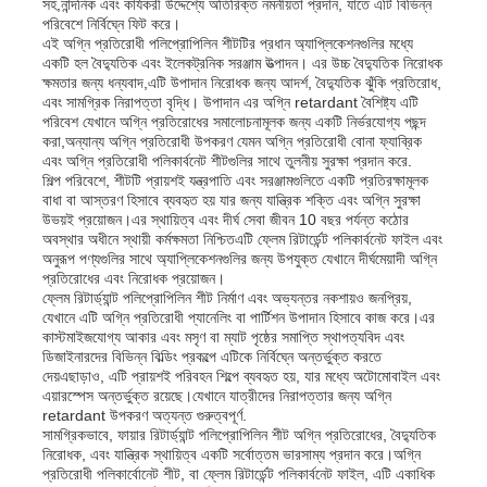
সহ,নান্দনিক এবং কার্যকরী উদ্দেশ্যে অতিরিক্ত নমনীয়তা প্রদান, যাতে এটি বিভিন্ন
পরিবেশে নির্বিঘ্নে ফিট করে।
এই অগ্নি প্রতিরোধী পলিপ্রোপিলিন শীটটির প্রধান অ্যাপ্লিকেশনগুলির মধ্যে
একটি হল বৈদ্যুতিক এবং ইলেকট্রনিক সরঞ্জাম উত্পাদন। এর উচ্চ বৈদ্যুতিক নিরোধক
ক্ষমতার জন্য ধন্যবাদ,এটি উপাদান নিরোধক জন্য আদর্শ, বৈদ্যুতিক ঝুঁকি প্রতিরোধ,
এবং সামগ্রিক নিরাপত্তা বৃদ্ধি। উপাদান এর অগ্নি retardant বৈশিষ্ট্য এটি
পরিবেশ যেখানে অগ্নি প্রতিরোধের সমালোচনামূলক জন্য একটি নির্ভরযোগ্য পছন্দ
করা,অন্যান্য অগ্নি প্রতিরোধী উপকরণ যেমন অগ্নি প্রতিরোধী বোনা ফ্যাব্রিক
এবং অগ্নি প্রতিরোধী পলিকার্বনেট শীটগুলির সাথে তুলনীয় সুরক্ষা প্রদান করে.
শিল্প পরিবেশে, শীটটি প্রায়শই যন্ত্রপাতি এবং সরঞ্জামগুলিতে একটি প্রতিরক্ষামূলক
বাধা বা আস্তরণ হিসাবে ব্যবহৃত হয় যার জন্য যান্ত্রিক শক্তি এবং অগ্নি সুরক্ষা
উভয়ই প্রয়োজন।এর স্থায়িত্ব এবং দীর্ঘ সেবা জীবন 10 বছর পর্যন্ত কঠোর
অবস্থার অধীনে স্থায়ী কর্মক্ষমতা নিশ্চিতএটি ফ্লেম রিটার্ডেন্ট পলিকার্বনেট ফাইল এবং
অনুরূপ পণ্যগুলির সাথে অ্যাপ্লিকেশনগুলির জন্য উপযুক্ত যেখানে দীর্ঘমেয়াদী অগ্নি
প্রতিরোধের এবং নিরোধক প্রয়োজন।
ফ্লেম রিটার্ড্যান্ট পলিপ্রোপিলিন শীট নির্মাণ এবং অভ্যন্তর নকশায়ও জনপ্রিয়,
যেখানে এটি অগ্নি প্রতিরোধী প্যানেলিং বা পার্টিশন উপাদান হিসাবে কাজ করে।এর
কাস্টমাইজযোগ্য আকার এবং মসৃণ বা ম্যাট পৃষ্ঠের সমাপ্তি স্থাপত্যবিদ এবং
ডিজাইনারদের বিভিন্ন বিল্ডিং প্রকল্পে এটিকে নির্বিঘ্নে অন্তর্ভুক্ত করতে
দেয়এছাড়াও, এটি প্রায়শই পরিবহন শিল্পে ব্যবহৃত হয়, যার মধ্যে অটোমোবাইল এবং
এয়ারস্পেস অন্তর্ভুক্ত রয়েছে।যেখানে যাত্রীদের নিরাপত্তার জন্য অগ্নি
retardant উপকরণ অত্যন্ত গুরুত্বপূর্ণ.
সামগ্রিকভাবে, ফায়ার রিটার্ড্যান্ট পলিপ্রোপিলিন শীট অগ্নি প্রতিরোধের, বৈদ্যুতিক
নিরোধক, এবং যান্ত্রিক স্থায়িত্ব একটি সর্বোত্তম ভারসাম্য প্রদান করে।অগ্নি
প্রতিরোধী পলিকার্বোনেট শীট, বা ফ্লেম রিটার্ডেন্ট পলিকার্বনেট ফাইল, এটি একাধিক