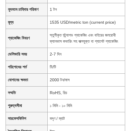
ন্যূনতম চাহিদার পরিমাণ
1 টন
মূল্য
1535 USD/metric ton (current price)
স্তুপীকৃত স্ট্র্যাপড প্যাকেজিং এবং বাইরের জলরোধী
প্যাকেজিং বিবরণ
ক্যানভাস কভারিং সহ বাক্সযুক্ত বা প্যালেট প্যাকেজিং
ডেলিভারি সময়
2-7 দিন
পরিশোধের শর্ত
টি/টি
যোগানের ক্ষমতা
2000 টন/মাস
সম্মতি
RoHS, রিচ
পুরুত্বসীমা
১ মিমি - ১০ মিমি
সারফেসফিনিশ
মসৃণ / ম্যাট