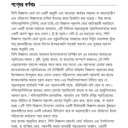
পণ্যের বর্ণনাঃ
পিপি বিজ্ঞাপন বোর্ড হল একটি বহুমুখী এবং অত্যন্ত কার্যকর সমাধান যা অভ্যন্তরীণ
এবং বহিরাগত বিজ্ঞাপনের চাহিদা উভয়ের জন্য ডিজাইন করা হয়েছে। উচ্চ মানের
পলিপ্রোপিলিন (পিপি) থেকে তৈরি,এই বিজ্ঞাপন প্রদর্শন বোর্ড ব্যতিক্রমী স্থায়িত্ব
এবং একটি হালকা কাঠামো প্রস্তাব, এটি বিভিন্ন প্রচারমূলক অ্যাপ্লিকেশনের জন্য
একটি আদর্শ পছন্দ করে তোলে। 0.9 গ্রাম / সেমি 3 এর ঘনত্বের সাথে, পিপি
বিজ্ঞাপন প্রদর্শন বোর্ড দৃঢ়তা এবং হ্যান্ডলিংয়ের সহজতার মধ্যে নিখুঁত ভারসাম্য খুঁজে
পায়,ব্যবসায়ীদের তাদের বিপণন উপকরণগুলি সহজেই স্থাপন এবং পুনরায় স্থাপন
করার অনুমতি দেয়.
পিপি বিজ্ঞাপন বোর্ডের অন্যতম উল্লেখযোগ্য বৈশিষ্ট্য হল এর চমৎকার আবহাওয়া
প্রতিরোধ ক্ষমতা। বৃষ্টি, সূর্যের আলো, বা বাতাসের সংস্পর্শে থাকলেও,এই পিপি
প্রোমোশনাল প্যানেল সময়ের সাথে সাথে তার সততা এবং প্রাণবন্ত চেহারা বজায়
রাখেআবহাওয়া প্রতিরোধের এই বৈশিষ্ট্যটি এটিকে বহিরঙ্গন বিজ্ঞাপন প্রচারের জন্য
বিশেষভাবে উপযুক্ত করে তোলে যেখানে পরিবেশগত কারণগুলি প্রায়শই কম মানের
উপকরণগুলির মানকে হ্রাস করতে পারে।এর স্থিতিস্থাপকতা নিশ্চিত করে যে
প্রচারমূলক বার্তাগুলি স্পষ্ট এবং প্রভাবশালী থাকে, পরিস্থিতি যাই হোক না কেন।
পলিপ্রোপিলিনের ব্যবহার কেবল বোর্ডের স্থায়িত্বই বাড়ায় না বরং এর বহুমুখিতাকেও
অবদান রাখে। পলিপ্রোপিলিন রাসায়নিক, আর্দ্রতা এবং ইউভি রশ্মির প্রতিরোধের
জন্য পরিচিত,যা বিজ্ঞাপন প্রদর্শন বোর্ডের বিকৃতি রোধ করে, ম্লান হচ্ছে, বা খারাপ
হচ্ছে।এটি পিপি বিজ্ঞাপন ডিসপ্লে বোর্ডকে একটি দীর্ঘস্থায়ী বিজ্ঞাপন মাধ্যম খুঁজছেন
ব্যবসায়ীদের জন্য একটি চমৎকার বিনিয়োগ করে যা অভ্যন্তরীণ এবং বহিরাগত উভয়
পরিবেশের কঠোরতা সহ্য করতে পারে.
তার হালকা প্রকৃতির কারণে, পিপি বিজ্ঞাপন প্রদর্শন বোর্ড পরিবহন এবং ইনস্টলেশন
সহজ, যা বাণিজ্য মেলা, প্রদর্শনী,অথবা অস্থায়ী প্রচারমূলক অনুষ্ঠান. বোর্ডটি