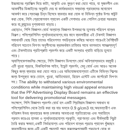
উচ্চমানের গ্রাফিক্স দিয়ে কাটা, আকৃতি এবং মুদ্রণ করা যেতে পারে, যা সৃজনশীল এবং
আকর্ষণীয় ডিজাইনের অনুমতি দেয় যা কার্যকরভাবে সম্ভাব্য গ্রাহকদের মনোযোগ
আকর্ষণ করে।স্বতন্ত্র চিহ্ন হিসেবে ব্যবহার করা হোক বা বিভিন্ন পৃষ্ঠের উপর মাউন্ট
করা হোক, পিপি প্রোমোশনাল প্যানেল একটি পেশাদার এবং পোলিশ চেহারা সরবরাহ
করে যা ব্র্যান্ডের দৃশ্যমানতা বাড়ায়।
এছাড়াও, পিপি বিজ্ঞাপন বোর্ড অন্যান্য বিজ্ঞাপন উপকরণের তুলনায় পরিবেশ বান্ধব
বিকল্প। পলিপ্রোপিলিন পুনর্ব্যবহারযোগ্য,যার মানে ব্যবসায়ীরা এই টেকসই বিজ্ঞাপন
সমাধানটি বেছে নিয়ে তাদের পরিবেশগত পদচিহ্নকে কমিয়ে আনতে পারেএই বৈশিষ্ট্যটি
পরিবেশ সচেতন বিপণন অনুশীলনের ক্রমবর্ধমান চাহিদার সাথে ভালভাবে সামঞ্জস্যপূর্ণ
এবং টেকসইতার প্রতিশ্রুতি প্রদর্শন করে একটি সংস্থার খ্যাতি বাড়িয়ে তুলতে
পারে।
অ্যাপ্লিকেশনগুলির ক্ষেত্রে, পিপি বিজ্ঞাপন ডিসপ্লে বোর্ড অবিশ্বাস্যভাবে বহুমুখী।
এটি খুচরা প্রচার, দিকনির্দেশক সাইন, ইভেন্ট প্রদর্শন, মেনু বোর্ড এবং আরও অনেক
কিছুর জন্য ব্যবহার করা যেতে পারে।এর অভিযোজনযোগ্যতা এটিকে বিভিন্ন শিল্পের
জন্য উপযুক্ত করে তোলে, খুচরা, আতিথেয়তা, রিয়েল এস্টেট এবং কর্পোরেট বিপণন
সহ। The ability to withstand various environmental
conditions while maintaining high visual appeal ensures
বাড়ি
that the PP Advertising Display Board remains an effective
tool for delivering promotional messages.
সংক্ষেপে, পিপি বিজ্ঞাপন প্রদর্শন বোর্ড হল একটি প্রিমিয়াম বিজ্ঞাপন সমাধান যা
পলিপ্রোপিলিন থেকে তৈরি করা হয় যার ঘনত্ব 0.9 g/cm3 হয়,অভ্যন্তরীণ এবং
পণ্য
বহিরঙ্গন উভয় ব্যবহারের জন্য চমৎকার আবহাওয়া প্রতিরোধের এবং স্থায়িত্ব
প্রদান করেএর হালকা ও পুনর্ব্যবহারযোগ্য প্রকৃতি, প্রাণবন্ত এবং দীর্ঘস্থায়ী প্রিন্ট
তৈরি করার ক্ষমতা,একটি নির্ভরযোগ্য এবং পরিবেশ বান্ধব প্রচার প্যানেল খুঁজছেন
আমাদের সম্পর্কে
ব্যবসায়ীদের জন্য এটি একটি পছন্দসই পছন্দ করুনস্বল্পমেয়াদী প্রচারণা হোক বা