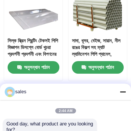
সিল্ক স্ক্রিন প্রিন্টিং টেকসই পিপি
সাদা, ধূসর, বেইজ, সায়ান, নীল
বিজ্ঞাপন ডিসপ্লে বোর্ড খুচরা
রঙের বিকল্প সহ ম্যাট
প্রদর্শনী প্রদর্শনী এবং বিপণনের
ল্যামিনেশন পিপি প্যানেল,
উদ্দেশ্যে উপযুক্ত
পেশাদার বিপণন প্রদর্শনের জন্য
অনুসন্ধান পাঠান
অনুসন্ধান পাঠান
উপযুক্ত
sales
2:44 AM
Good day, what product are you looking 
for?