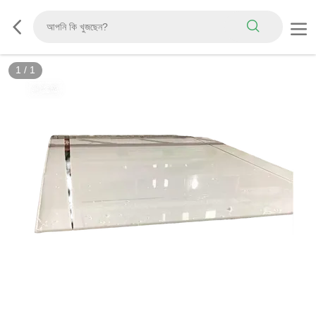
1
/
1