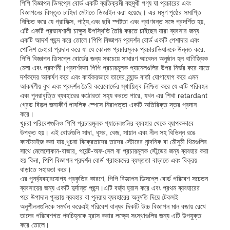
পিপি বিজ্ঞাপন ডিসপ্লে বোর্ড একটি ব্যতিক্রমী বহুমুখী পণ্য যা প্রচারের এবং
বিজ্ঞাপনের বিস্তৃত চাহিদা মেটাতে ডিজাইন করা হয়েছে। এর মসৃণ পৃষ্ঠের সমাপ্তি
নিশ্চিত করে যে গ্রাফিক্স, পাঠ্য,এবং ছবি স্পষ্টতা এবং প্রাণবন্ত সঙ্গে প্রদর্শিত হয়,
পিপি বিজ্ঞাপন বোর্ড
এটি একটি প্রভাবশালী চাক্ষুষ উপস্থিতি তৈরি করতে চাইছেন যারা ব্যবসার জন্য
একটি আদর্শ পছন্দ করে তোলে।পিপি বিজ্ঞাপন প্রদর্শন বোর্ড একটি পেশাদার এবং
পোলিশ চেহারা প্রদান করে যা যে কোনও প্রচারমূলক প্রচারাভিযানকে উন্নত করে.
পিপি বিজ্ঞাপন ডিসপ্লে বোর্ডের জন্য সবচেয়ে সাধারণ আবেদন অনুষ্ঠান হল বাণিজ্যিক
প্লাস্টিক পিপি শীট
মেলা এবং প্রদর্শনী।প্রদর্শকরা পিপি প্রচারমূলক প্যানেলগুলির উপর নির্ভর করে যাতে
দর্শকদের আকর্ষণ করে এবং কার্যকরভাবে তাদের ব্র্যান্ড বার্তা যোগাযোগ করে এমন
আকর্ষণীয় বুথ এবং প্রদর্শন তৈরি করেবোর্ডের স্থায়িত্ব নিশ্চিত করে যে এটি পরিবহন
পিপিএস বোর্ড
এবং পুনরাবৃত্তি ব্যবহারের কঠোরতা সহ্য করতে পারে, যখন এর শিখা retardant
গ্রেড বিকল্প জনাকীর্ণ পাবলিক স্পেসে নিরাপত্তা একটি অতিরিক্ত স্তর প্রদান
করে।
খুচরা পরিবেশগুলিও পিপি প্রচারমূলক প্যানেলগুলির ব্যবহার থেকে ব্যাপকভাবে
অগ্নি প্রতিরোধী পলিপ্রোপিলিন শীট
উপকৃত হয়। এই বোর্ডগুলি সাদা, ধূসর, বেজ, সায়ান এবং নীল সহ বিভিন্ন রঙে
কাস্টমাইজ করা যায়,খুচরা বিক্রেতাদের তাদের স্টোরের নান্দনিক বা মৌসুমী থিমগুলির
সাথে মেলেদোকান-বাজার, পয়েন্ট-অফ-সেল বা প্রচারমূলক স্টেন্ডের জন্য ব্যবহার করা
পিপি হলো কনস্ট্রাকশন বোর্ড
হয় কিনা, পিপি বিজ্ঞাপন প্রদর্শন বোর্ড গ্রাহকদের ব্যস্ততা বাড়াতে এবং বিক্রয়
বাড়াতে সহায়তা করে।
এর পুনর্ব্যবহারযোগ্য প্রকৃতির কারণে, পিপি বিজ্ঞাপন ডিসপ্লে বোর্ড পরিবেশ সচেতন
ব্যবসায়ের জন্য একটি দুর্দান্ত পছন্দ।এটি বর্জ্য হ্রাস করে এবং প্রথম ব্যবহারের
পিপি ওয়াল শীট
পরে উপাদান পুনরায় ব্যবহার বা পুনরায় ব্যবহারের অনুমতি দিয়ে টেকসই
অনুশীলনগুলিকে সমর্থন করেএই পরিবেশ বান্ধব দিকটি উচ্চ বিজ্ঞাপন মান বজায় রেখে
তাদের পরিবেশগত পদচিহ্নকে হ্রাস করার লক্ষ্যে সংস্থাগুলির জন্য এটি উপযুক্ত
পলিপ্রোপিলিন শীট
করে তোলে।