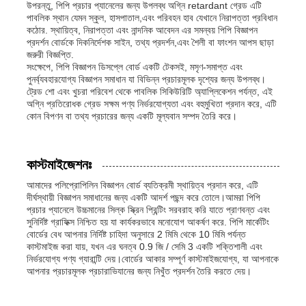
উপরন্তু, পিপি প্রচার প্যানেলের জন্য উপলব্ধ অগ্নি retardant গ্রেড এটি
পাবলিক স্থান যেমন স্কুল, হাসপাতাল,এবং পরিবহন হাব যেখানে নিরাপত্তা প্রবিধান
কঠোর. স্থায়িত্ব, নিরাপত্তা এবং নান্দনিক আবেদন এর সমন্বয় পিপি বিজ্ঞাপন
পিপি পাইপ
প্রদর্শন বোর্ডকে দিকনির্দেশক সাইন, তথ্য প্রদর্শন,এবং শৈলী বা ফাংশন আপস ছাড়া
জরুরী বিজ্ঞপ্তি.
সংক্ষেপে, পিপি বিজ্ঞাপন ডিসপ্লে বোর্ড একটি টেকসই, মসৃণ-সমাপ্ত এবং
পলিপ্রোপিলিন পাইপ ফিটিং
পুনর্ব্যবহারযোগ্য বিজ্ঞাপন সমাধান যা বিভিন্ন প্রচারমূলক দৃশ্যের জন্য উপলব্ধ।
ট্রেড শো এবং খুচরা পরিবেশ থেকে পাবলিক সিকিউরিটি অ্যাপ্লিকেশন পর্যন্ত, এই
অগ্নি প্রতিরোধক গ্রেড সক্ষম পণ্য নির্ভরযোগ্যতা এবং বহুমুখিতা প্রদান করে, এটি
কোন বিপণন বা তথ্য প্রচারের জন্য একটি মূল্যবান সম্পদ তৈরি করে।
কাস্টমাইজেশনঃ
আমাদের পলিপ্রোপিলিন বিজ্ঞাপন বোর্ড ব্যতিক্রমী স্থায়িত্ব প্রদান করে, এটি
দীর্ঘস্থায়ী বিজ্ঞাপন সমাধানের জন্য একটি আদর্শ পছন্দ করে তোলে।আমরা পিপি
প্রচার প্যানেলে উচ্চমানের সিল্ক স্ক্রিন প্রিন্টিং সরবরাহ করি যাতে প্রাণবন্ত এবং
সুনির্দিষ্ট গ্রাফিক্স নিশ্চিত হয় যা কার্যকরভাবে মনোযোগ আকর্ষণ করে. পিপি মার্কেটিং
বোর্ডের বেধ আপনার নির্দিষ্ট চাহিদা অনুসারে 2 মিমি থেকে 10 মিমি পর্যন্ত
কাস্টমাইজ করা যায়, যখন এর ঘনত্ব 0.9 জি / সেমি 3 একটি শক্তিশালী এবং
নির্ভরযোগ্য পণ্য গ্যারান্টি দেয়।বোর্ডের আকার সম্পূর্ণ কাস্টমাইজযোগ্য, যা আপনাকে
আপনার প্রচারমূলক প্রচারাভিযানের জন্য নিখুঁত প্রদর্শন তৈরি করতে দেয়।