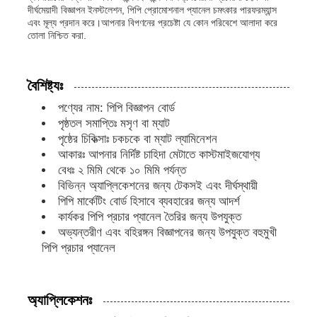
দীর্ঘমেয়াদী বিজ্ঞাপন ইনস্টলেশন, পিপি প্রোমোশনাল প্যানেল চমৎকার পারফরম্যান্স
এবং মূল্য প্রদান করে।আপনার বিপণনের প্রচেষ্টা যে কোন পরিবেশে আলাদা করে
তোলা নিশ্চিত করা.
কারখানা ভ্রমণ
বৈশিষ্ট্যঃ
মান নিয়ন্ত্রণ
পণ্যের নাম: পিপি বিজ্ঞাপন বোর্ড
পৃষ্ঠতল সমাপ্তিঃ মসৃণ বা ম্যাট
আমাদের সাথে যোগাযোগ করুন
পৃষ্ঠের চিকিত্সাঃ চকচকে বা ম্যাট ল্যামিনেশন
আকারঃ আপনার নির্দিষ্ট চাহিদা মেটাতে কাস্টমাইজযোগ্য
বেধঃ ২ মিমি থেকে ১০ মিমি পর্যন্ত
খবর
বিভিন্ন অ্যাপ্লিকেশনের জন্য টেকসই এবং দীর্ঘস্থায়ী
পিপি মার্কেটিং বোর্ড হিসাবে ব্যবহারের জন্য আদর্শ
কার্যকর পিপি প্রচার প্যানেল তৈরির জন্য উপযুক্ত
সব ক্ষেত্রেই
অভ্যন্তরীণ এবং বহিরঙ্গন বিজ্ঞাপনের জন্য উপযুক্ত বহুমুখী
পিপি প্রচার প্যানেল
উদ্ধৃতির জন্য আবেদন
অ্যাপ্লিকেশনঃ
পিপি প্লাস্টিকের বোর্ড